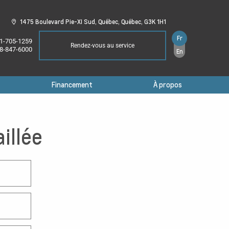
1475 Boulevard Pie-XI Sud,
Québec,
Québec,
G3K 1H1
Fr
1-705-1259
Rendez-vous au service
8-847-6000
En
Financement
À propos
illée