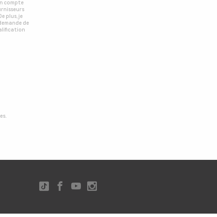
mon compte
urnisseurs
e plus, je
 demande de
lification
es.