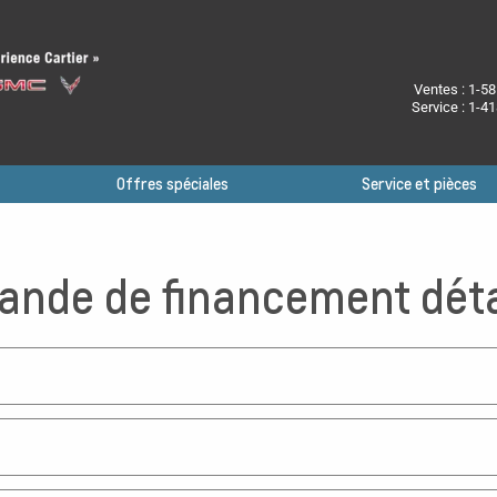
Ventes :
1-58
Service :
1-41
Offres spéciales
Service et pièces
nde de financement déta