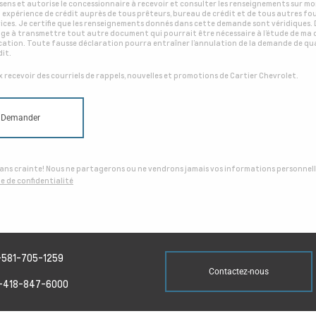
sens et autorise le concessionnaire à recevoir et consulter les renseignements sur 
 expérience de crédit auprès de tous prêteurs, bureau de crédit et de tous autres fo
vices. Je certifie que les renseignements donnés dans cette demande sont véridiques. D
ge à transmettre tout autre document qui pourrait être nécessaire à l’étude de ma
ication. Toute fausse déclaration pourra entraîner l’annulation de la demande de qua
dit.
x recevoir des courriels de rappels, nouvelles et promotions de Cartier Chevrolet.
Demander
ans crainte! Nous ne partagerons ou ne vendrons jamais vos informations personnell
ue de confidentialité
-581-705-1259
Contactez-nous
-418-847-6000