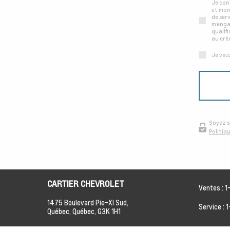
Je con
et mon
de ser
m’enga
qualif
au cré
Je veu
Soyez s
Politiq
CARTIER CHEVROLET
Ventes :
1
1475 Boulevard Pie-XI Sud,
Service :
1
Québec,
Québec,
G3K 1H1