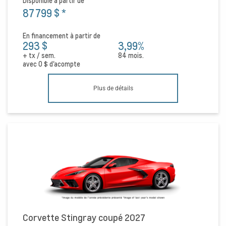
Disponible à partir de
87 799 $
*
En financement à partir de
293 $
3,99%
+ tx / sem.
84 mois.
avec
0 $
d'acompte
Plus de détails
Corvette Stingray coupé 2027