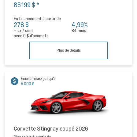
85 199 $
*
En financement à partir de
278 $
4,99%
+ tx / sem.
84 mois.
avec
0 $
d'acompte
Plus de détails
Économisez jusqu'à
5 000 $
Corvette Stingray coupé 2026