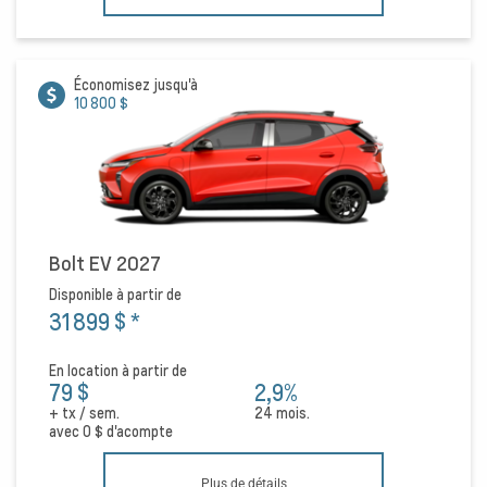
Économisez jusqu'à
10 800 $
Bolt EV 2027
Disponible à partir de
31 899 $
*
En location à partir de
79 $
2,9%
+ tx / sem.
24 mois.
avec
0 $
d'acompte
Plus de détails