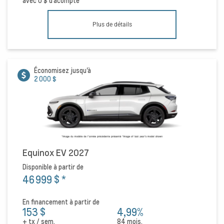
avec
0 $
d'acompte
Plus de détails
Économisez jusqu'à
2 000 $
Equinox EV 2027
Disponible à partir de
46 999 $
*
En financement à partir de
153 $
4,99%
+ tx / sem.
84 mois.