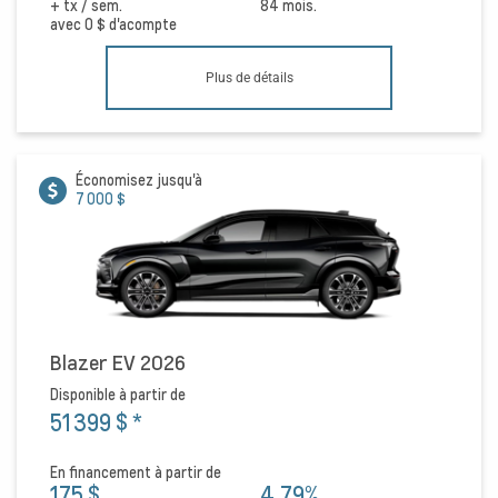
+ tx / sem.
84 mois.
avec
0 $
d'acompte
Plus de détails
Économisez jusqu'à
7 000 $
Blazer EV 2026
Disponible à partir de
51 399 $
*
En financement à partir de
175 $
4,79%