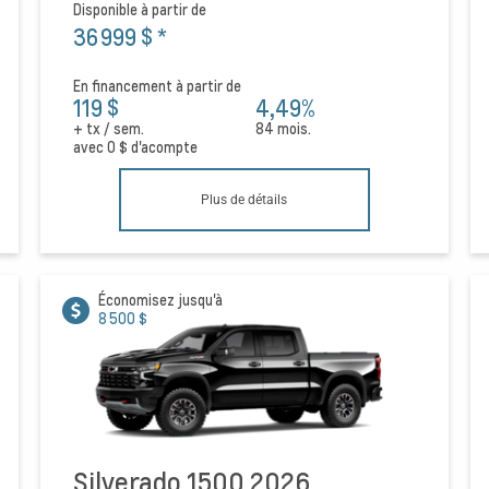
Disponible à partir de
36 999 $
*
En financement à partir de
119 $
4,49%
+ tx / sem.
84 mois.
avec
0 $
d'acompte
Plus de détails
Économisez jusqu'à
8 500 $
Silverado 1500 2026