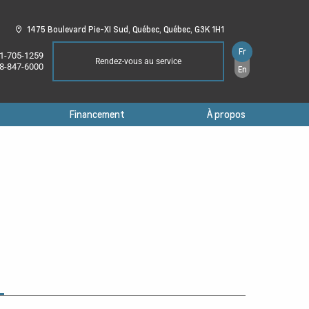
1475 Boulevard Pie-XI Sud,
Québec,
Québec,
G3K 1H1
Fr
1-705-1259
Rendez-vous au service
8-847-6000
En
Financement
À propos