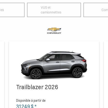
VUS et
res
Com
camionnettes
Trailblazer 2026
Disponible à partir de
31 249 $
*