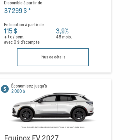
Disponible à partir de
37 299 $
*
En location à partir de
115 $
3,9%
+ tx / sem.
48 mois.
avec
0 $
d'acompte
Plus de détails
Économisez jusqu'à
2 000 $
Equinox EV 2027