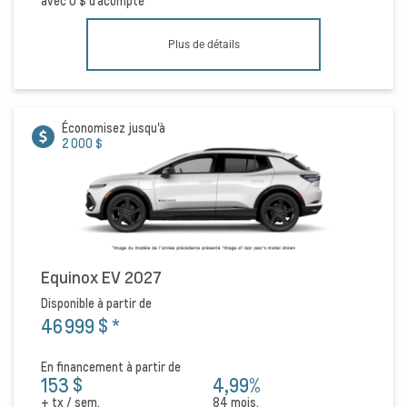
avec
0 $
d'acompte
Plus de détails
Économisez jusqu'à
2 000 $
Equinox EV 2027
Disponible à partir de
46 999 $
*
En financement à partir de
153 $
4,99%
+ tx / sem.
84 mois.