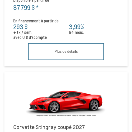
Disponible à partir de
87 799 $
*
En financement à partir de
293 $
3,99%
+ tx / sem.
84 mois.
avec
0 $
d'acompte
Plus de détails
Corvette Stingray coupé 2027