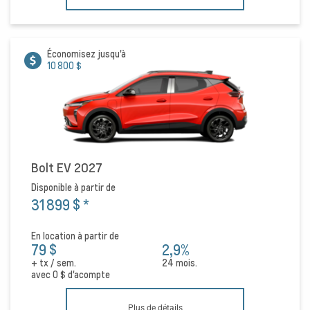
Économisez jusqu'à
10 800 $
Bolt EV 2027
Disponible à partir de
31 899 $
*
En location à partir de
79 $
2,9%
+ tx / sem.
24 mois.
avec
0 $
d'acompte
Plus de détails