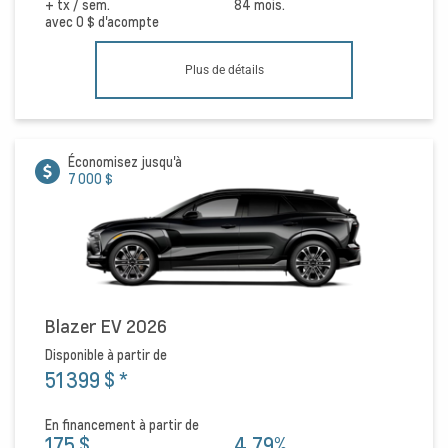
+ tx / sem.
84 mois.
avec
0 $
d'acompte
Plus de détails
Économisez jusqu'à
7 000 $
Blazer EV 2026
Disponible à partir de
51 399 $
*
En financement à partir de
175 $
4,79%