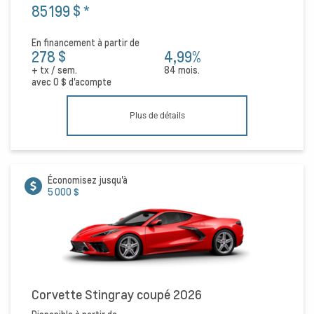
85 199 $
*
En financement à partir de
278 $
4,99%
+ tx / sem.
84 mois.
avec
0 $
d'acompte
Plus de détails
Économisez jusqu'à
5 000 $
Corvette Stingray coupé 2026