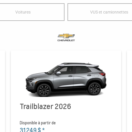
Voitures
VUS et camionnettes
Trailblazer 2026
Disponible à partir de
31 249 $
*