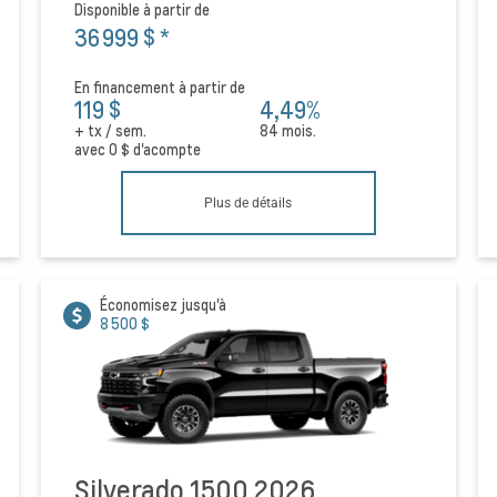
Disponible à partir de
36 999 $
*
En financement à partir de
119 $
4,49%
+ tx / sem.
84 mois.
avec
0 $
d'acompte
Plus de détails
Économisez jusqu'à
8 500 $
Silverado 1500 2026