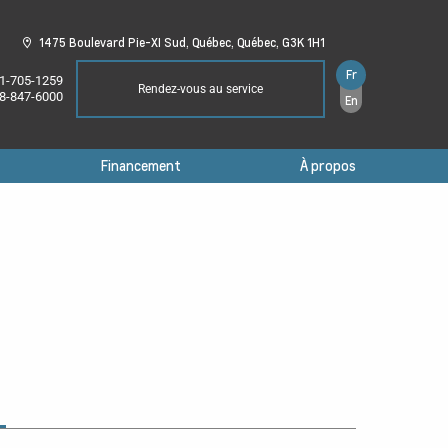
1475 Boulevard Pie-XI Sud,
Québec,
Québec,
G3K 1H1
Fr
1-705-1259
Rendez-vous au service
8-847-6000
En
Financement
À propos