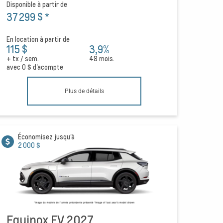
Disponible à partir de
37 299 $
*
En location à partir de
115 $
3,9%
+ tx / sem.
48 mois.
avec
0 $
d'acompte
Plus de détails
Économisez jusqu'à
2 000 $
Equinox EV 2027