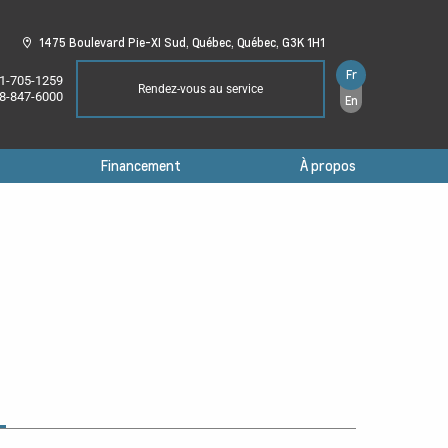
1475 Boulevard Pie-XI Sud,
Québec,
Québec,
G3K 1H1
Fr
1-705-1259
Rendez-vous au service
8-847-6000
En
Financement
À propos