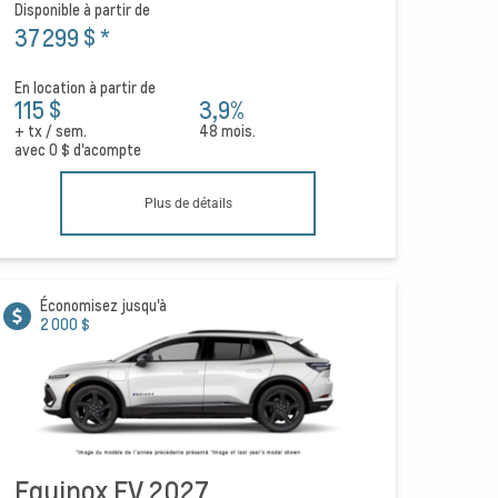
Disponible à partir de
37 299 $
*
En location à partir de
115 $
3,9%
+ tx / sem.
48 mois.
avec
0 $
d'acompte
Plus de détails
Économisez jusqu'à
2 000 $
Equinox EV 2027