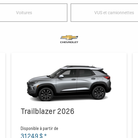
Voitures
VUS et camionnettes
Trailblazer 2026
Disponible à partir de
31 249 $
*