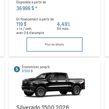
Disponible à partir de
36 999 $
*
En financement à partir de
119 $
4,49%
+ tx / sem.
84 mois.
avec
0 $
d'acompte
Plus de détails
Économisez jusqu'à
8 500 $
Silverado 1500 2026