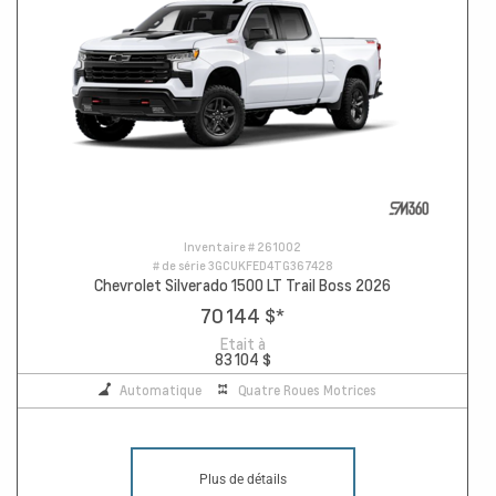
Inventaire #
261002
# de série
3GCUKFED4TG367428
Chevrolet Silverado 1500 LT Trail Boss 2026
70 144 $
*
Etait à
83 104 $
Automatique
Quatre Roues Motrices
Plus de détails