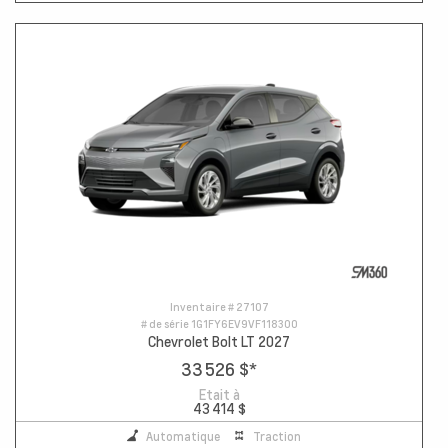
Inventaire #
27107
# de série
1G1FY6EV9VF118300
Chevrolet Bolt LT 2027
33 526 $
*
Etait à
43 414 $
Automatique
Traction