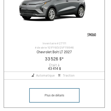
Inventaire #
27111
# de série
1G1FY6EV2VF118946
Chevrolet Bolt LT 2027
33 526 $
*
Etait à
43 414 $
Automatique
Traction
Plus de détails