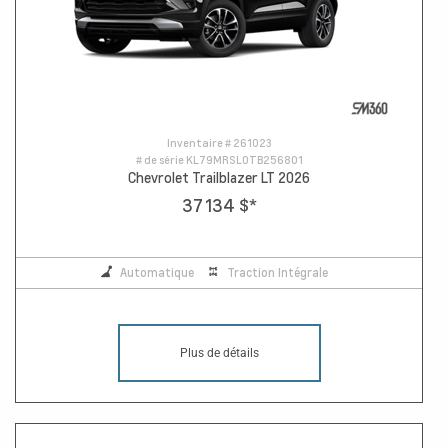
Inventaire #
261023
# de série
KL79MRSL0TB256801
Chevrolet Trailblazer LT 2026
37 134 $
*
Automatique
Traction Intégrale
Plus de détails