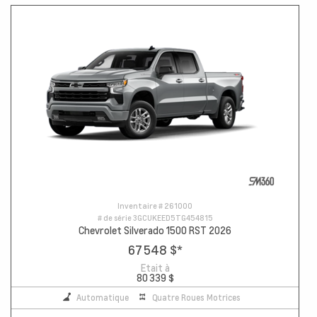
Inventaire #
261000
# de série
3GCUKEED5TG454815
Chevrolet Silverado 1500 RST 2026
67 548 $
*
Etait à
80 339 $
Automatique
Quatre Roues Motrices