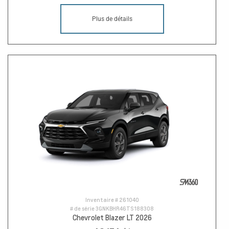
Plus de détails
Inventaire #
261040
# de série
3GNKBHR46TS188308
Chevrolet Blazer LT 2026