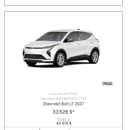
Inventaire #
27097
# de série
1G1FY6EV2VF117750
Chevrolet Bolt LT 2027
33 526 $
*
Etait à
43 414 $