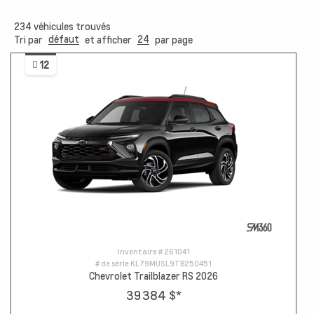
234
véhicules trouvés
défaut
24
Tri par
et afficher
par page
12
Inventaire #
261041
# de série
KL79MUSL9TB250451
Chevrolet Trailblazer RS 2026
39 384 $
*