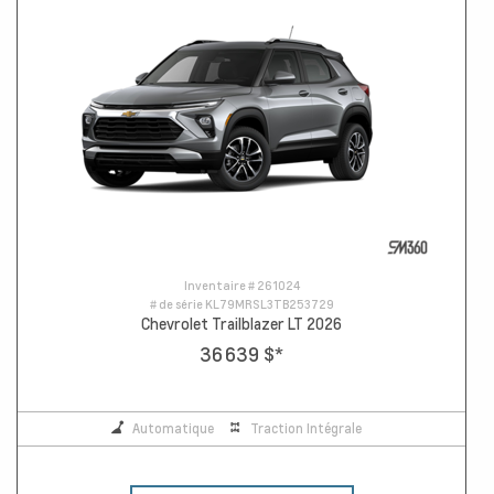
Inventaire #
261024
# de série
KL79MRSL3TB253729
Chevrolet Trailblazer LT 2026
36 639 $
*
Automatique
Traction Intégrale