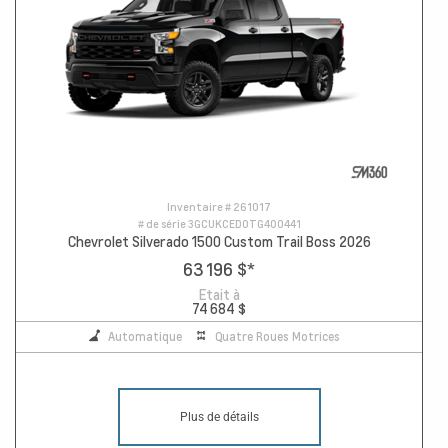
Inventaire #
261017
# de série
3GCUKCED0TG400441
Chevrolet Silverado 1500 Custom Trail Boss 2026
63 196 $
*
Etait à
74 684 $
Automatique
Quatre Roues Motrices
Plus de détails