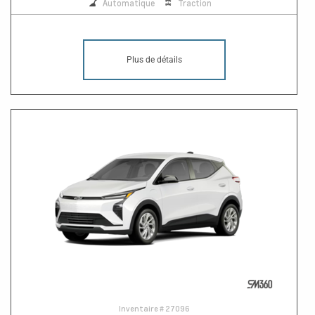
Automatique
Traction
Plus de détails
Inventaire #
27096