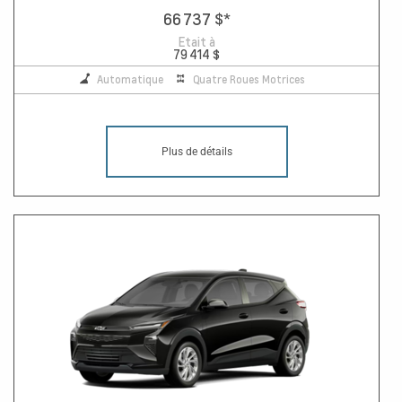
66 737 $
*
Etait à
79 414 $
Automatique
Quatre Roues Motrices
Plus de détails