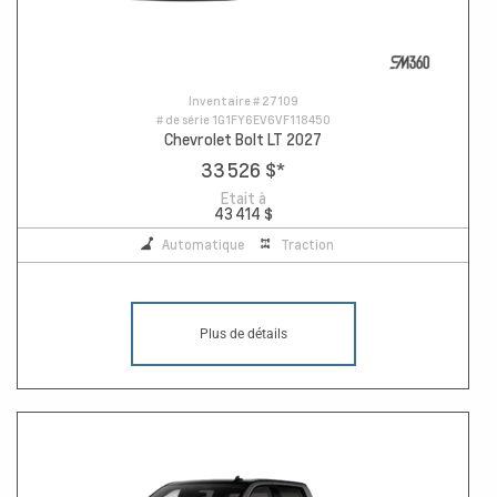
Inventaire #
27109
# de série
1G1FY6EV6VF118450
Chevrolet Bolt LT 2027
33 526 $
*
Etait à
43 414 $
Automatique
Traction
Plus de détails