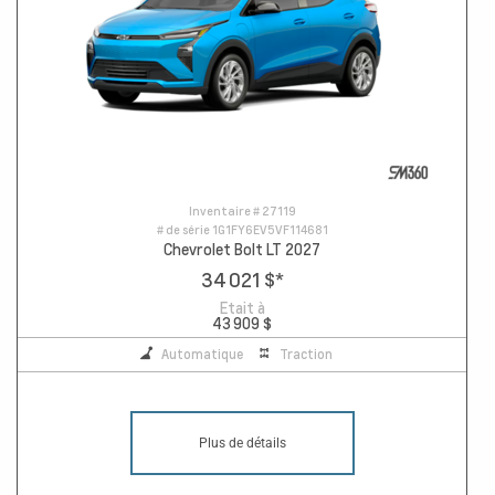
Inventaire #
27119
# de série
1G1FY6EV5VF114681
Chevrolet Bolt LT 2027
34 021 $
*
Etait à
43 909 $
Automatique
Traction
Plus de détails