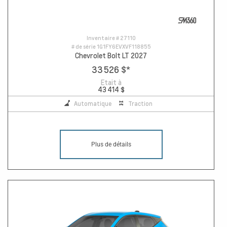
Inventaire #
27110
# de série
1G1FY6EVXVF118855
Chevrolet Bolt LT 2027
33 526 $
*
Etait à
43 414 $
Automatique
Traction
Plus de détails