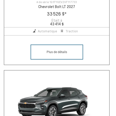
# de série
1G1FY6EV2VF117733
Chevrolet Bolt LT 2027
33 526 $
*
Etait à
43 414 $
Automatique
Traction
Plus de détails