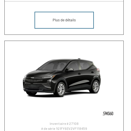
Plus de détails
Inventaire #
27108
# de série
1G1FY6EV2VF118459