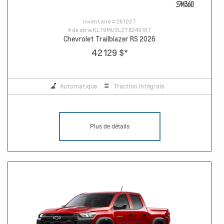
Inventaire #
261027
# de série
KL79MUSL2TB249187
Chevrolet Trailblazer RS 2026
42 129 $
*
Automatique
Traction Intégrale
Plus de détails