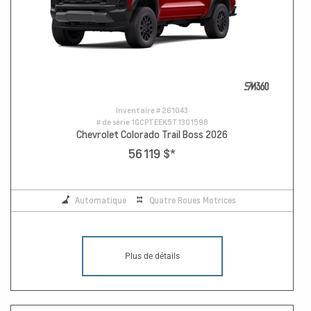
Inventaire #
261043
# de série
1GCPTEEK5T1301598
Chevrolet Colorado Trail Boss 2026
56 119 $
*
Automatique
Quatre Roues Motrices
Plus de détails