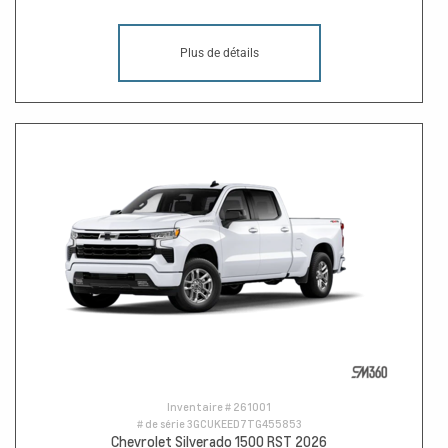
Plus de détails
Inventaire #
261001
# de série
3GCUKEED7TG455853
Chevrolet Silverado 1500 RST 2026