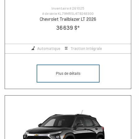
Inventaire #
261025
# de série
KL79MRSL4TB248300
Chevrolet Trailblazer LT 2026
36 639 $
*
Automatique
Traction Intégrale
Plus de détails