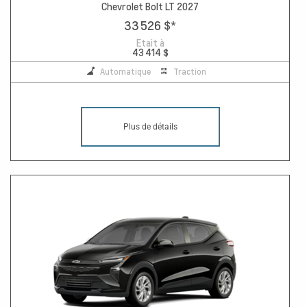
Chevrolet Bolt LT 2027
33 526 $
*
Etait à
43 414 $
Automatique
Traction
Plus de détails