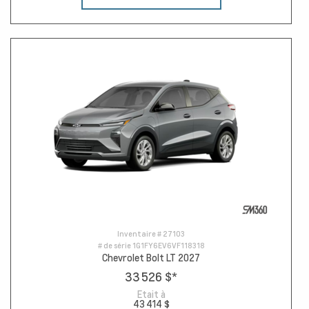
Inventaire #
27103
# de série
1G1FY6EV6VF118318
Chevrolet Bolt LT 2027
33 526 $
*
Etait à
43 414 $