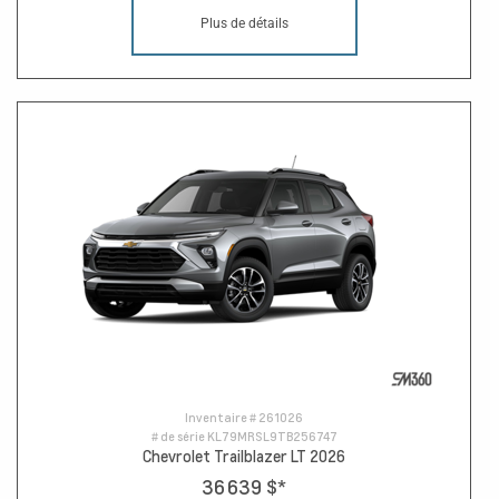
Plus de détails
Inventaire #
261026
# de série
KL79MRSL9TB256747
Chevrolet Trailblazer LT 2026
36 639 $
*