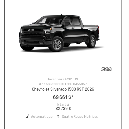
Inventaire #
261019
# de série
3GCUKEE80TG455857
Chevrolet Silverado 1500 RST 2026
69 661 $
*
Etait à
82 739 $
Automatique
Quatre Roues Motrices