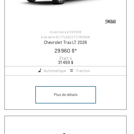
Inventaire #
261008
# de série
KL77LHE23TC190908
Chevrolet Trax LT 2026
29 960 $
*
Etait à
31 469 $
Automatique
Traction
Plus de détails