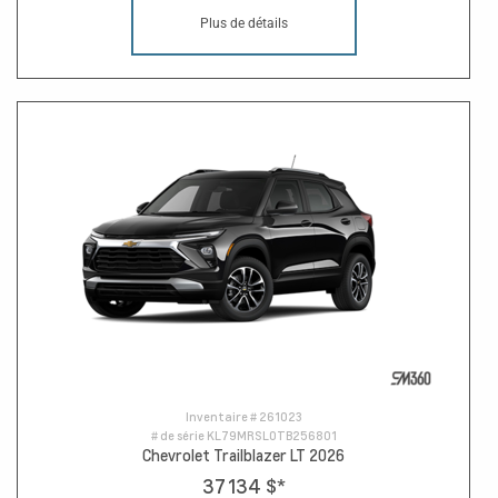
Plus de détails
Inventaire #
261023
# de série
KL79MRSL0TB256801
Chevrolet Trailblazer LT 2026
37 134 $
*