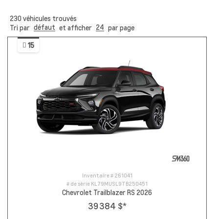
230
véhicules trouvés
défaut
24
Tri par
et afficher
par page
15
Inventaire #
261041
# de série
KL79MUSL9TB250451
Chevrolet Trailblazer RS 2026
39 384 $
*