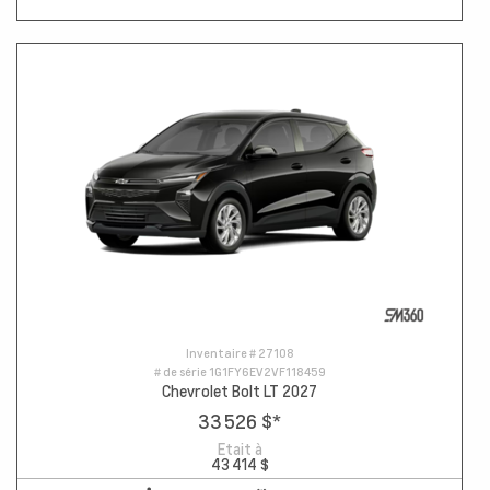
Inventaire #
27108
# de série
1G1FY6EV2VF118459
Chevrolet Bolt LT 2027
33 526 $
*
Etait à
43 414 $