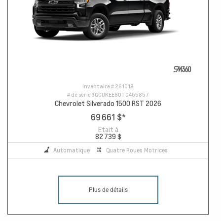
Inventaire #
261019
# de série
3GCUKEE80TG455857
Chevrolet Silverado 1500 RST 2026
69 661 $
*
Etait à
82 739 $
Automatique
Quatre Roues Motrices
Plus de détails