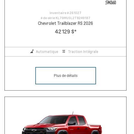
Inventaire #
261027
# de série
KL79MUSL2TB249187
Chevrolet Trailblazer RS 2026
42 129 $
*
Automatique
Traction Intégrale
Plus de détails