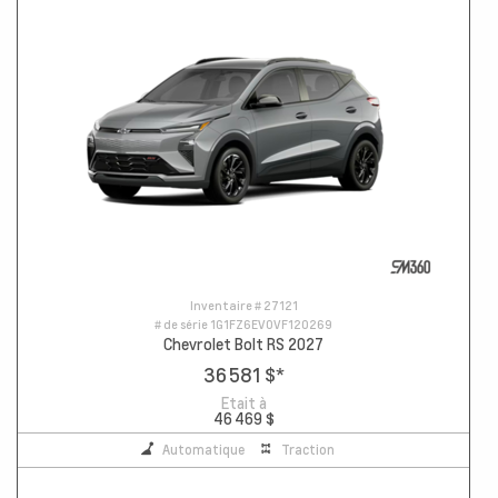
Inventaire #
27121
# de série
1G1FZ6EV0VF120269
Chevrolet Bolt RS 2027
36 581 $
*
Etait à
46 469 $
Automatique
Traction