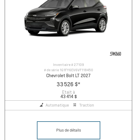
Inventaire #
27109
# de série
1G1FY6EV6VF118450
Chevrolet Bolt LT 2027
33 526 $
*
Etait à
43 414 $
Automatique
Traction
Plus de détails