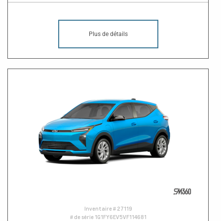
Plus de détails
Inventaire #
27119
# de série
1G1FY6EV5VF114681