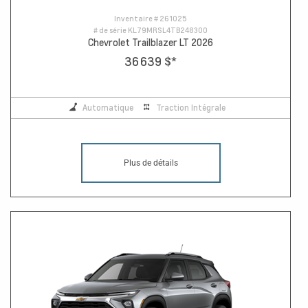
Inventaire #
261025
# de série
KL79MRSL4TB248300
Chevrolet Trailblazer LT 2026
36 639 $
*
Automatique
Traction Intégrale
Plus de détails