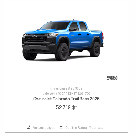
Inventaire #
261009
# de série
1GCPTEEK1T1291703
Chevrolet Colorado Trail Boss 2026
52 719 $
*
Automatique
Quatre Roues Motrices