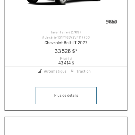
Inventaire #
27097
# de série
1G1FY6EV2VF117750
Chevrolet Bolt LT 2027
33 526 $
*
Etait à
43 414 $
Automatique
Traction
Plus de détails