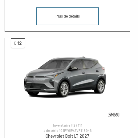
Plus de détails
12
Inventaire #
27111
# de série
1G1FY6EV2VF118946
Chevrolet Bolt LT 2027