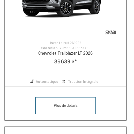
Inventaire #
261024
# de série
KL79MRSL3TB253729
Chevrolet Trailblazer LT 2026
36 639 $
*
Automatique
Traction Intégrale
Plus de détails