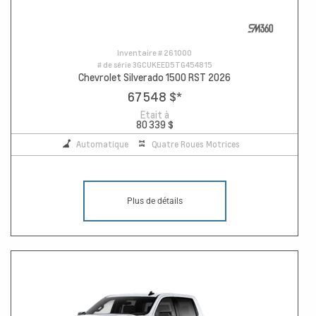
Inventaire #
261000
# de série
3GCUKEED5TG454815
Chevrolet Silverado 1500 RST 2026
67 548 $
*
Etait à
80 339 $
Automatique
Quatre Roues Motrices
Plus de détails