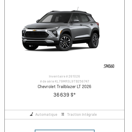
Inventaire #
261026
# de série
KL79MRSL9TB256747
Chevrolet Trailblazer LT 2026
36 639 $
*
Automatique
Traction Intégrale