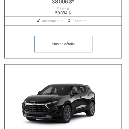
38 006 $
*
Etait à
50 094 $
Automatique
Traction
Plus de détails