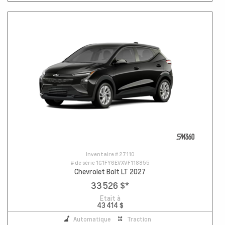
Inventaire #
27110
# de série
1G1FY6EVXVF118855
Chevrolet Bolt LT 2027
33 526 $
*
Etait à
43 414 $
Automatique
Traction