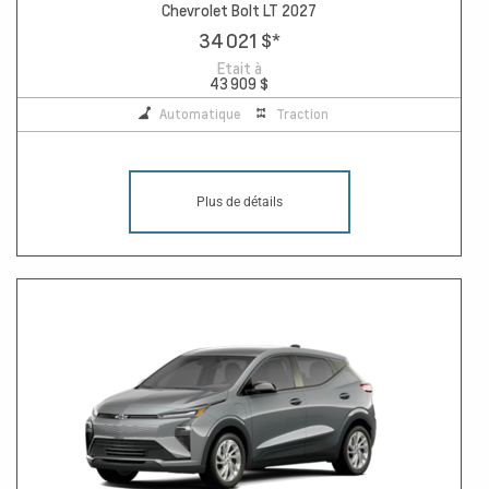
Chevrolet Bolt LT 2027
34 021 $
*
Etait à
43 909 $
Automatique
Traction
Plus de détails