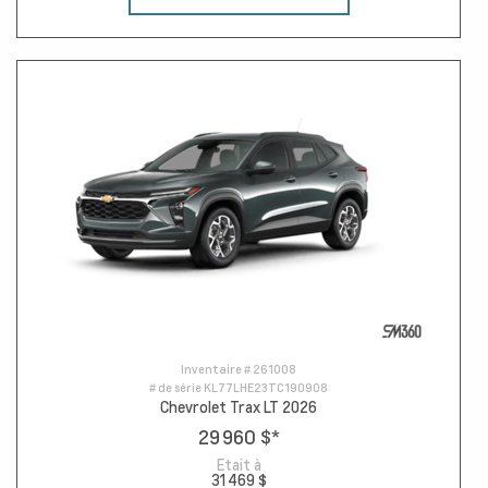
Inventaire #
261008
# de série
KL77LHE23TC190908
Chevrolet Trax LT 2026
29 960 $
*
Etait à
31 469 $