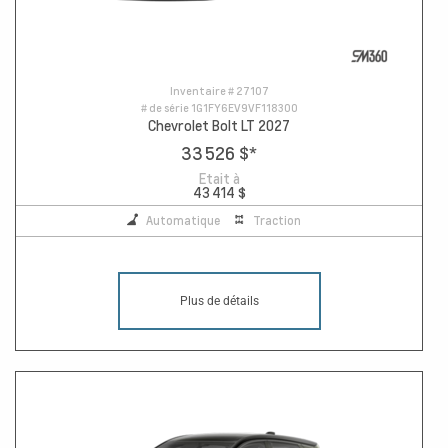
Inventaire #
27107
# de série
1G1FY6EV9VF118300
Chevrolet Bolt LT 2027
33 526 $
*
Etait à
43 414 $
Automatique
Traction
Plus de détails