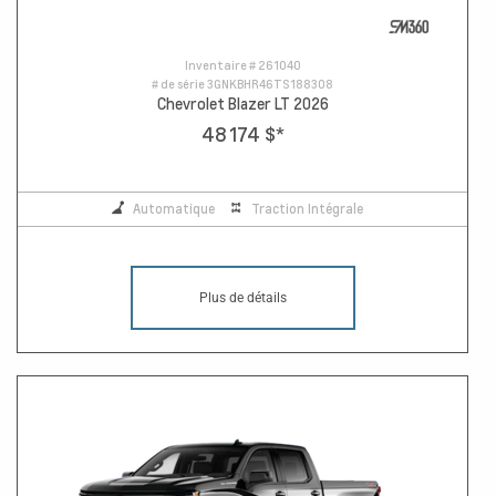
Inventaire #
261040
# de série
3GNKBHR46TS188308
Chevrolet Blazer LT 2026
48 174 $
*
Automatique
Traction Intégrale
Plus de détails