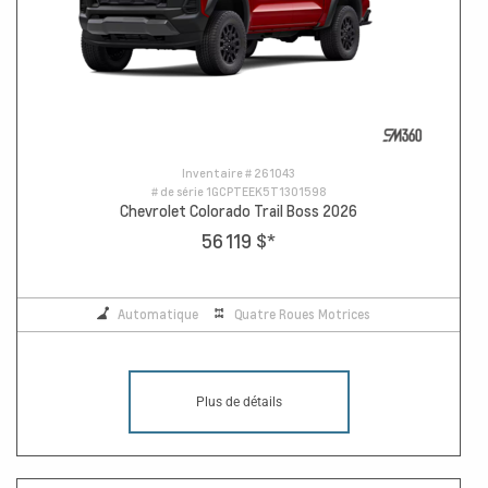
Inventaire #
261043
# de série
1GCPTEEK5T1301598
Chevrolet Colorado Trail Boss 2026
56 119 $
*
Automatique
Quatre Roues Motrices
Plus de détails