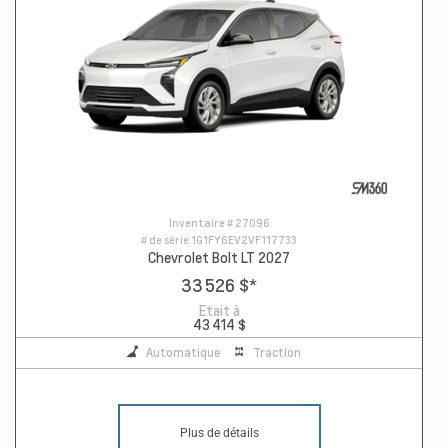
Inventaire #
27096
# de série
1G1FY6EV2VF117733
Chevrolet Bolt LT 2027
33 526 $
*
Etait à
43 414 $
Automatique
Traction
Plus de détails