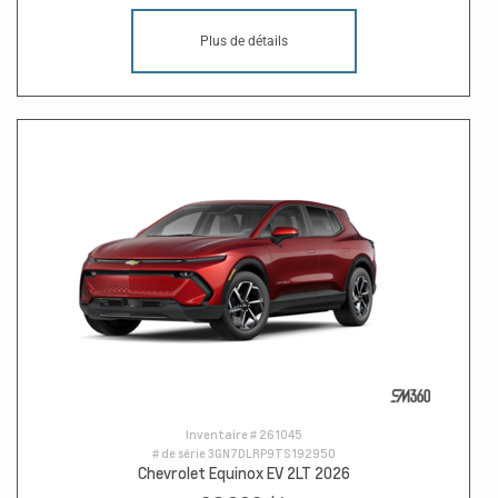
Plus de détails
Inventaire #
261045
# de série
3GN7DLRP9TS192950
Chevrolet Equinox EV 2LT 2026