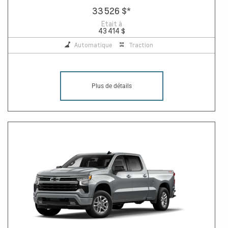
33 526 $
*
Etait à
43 414 $
Automatique
Traction
Plus de détails