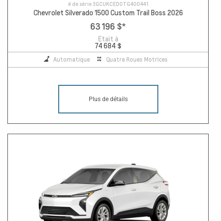
# de série
3GCUKCED0TG400441
Chevrolet Silverado 1500 Custom Trail Boss 2026
63 196 $
*
Etait à
74 684 $
Automatique
Quatre Roues Motrices
Plus de détails