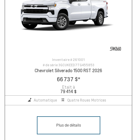
Inventaire #
261001
# de série
3GCUKEED7TG455853
Chevrolet Silverado 1500 RST 2026
66 737 $
*
Etait à
79 414 $
Automatique
Quatre Roues Motrices
Plus de détails