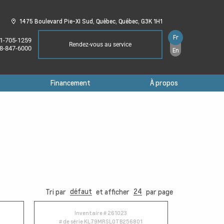
1475 Boulevard Pie-XI Sud,
Québec,
Québec,
G3K 1H1
Fr
1-705-1259
Rendez-vous au service
8-847-6000
En
Financement
À propos
défaut
24
Tri par
et afficher
par page
Inventaire #
261023
# de série
KL79MRSL0TB256801