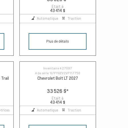
Etait à
43 414 $
Automatique
Traction
Plus de détails
Inventaire #
27097
# de série
1G1FY6EV2VF117750
Trail
Chevrolet Bolt LT 2027
33 526 $
*
Etait à
43 414 $
trices
Automatique
Traction