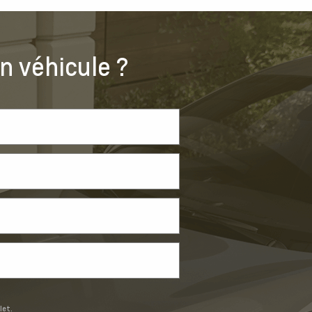
n véhicule ?
let.