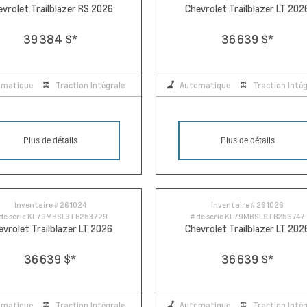
evrolet Trailblazer RS 2026
Chevrolet Trailblazer LT 202
39 384 $
*
36 639 $
*
omatique
Traction Intégrale
Automatique
Traction Intég
Plus de détails
Plus de détails
Inventaire #
261024
Inventaire #
261026
de série
KL79MRSL3TB253729
# de série
KL79MRSL9TB256747
evrolet Trailblazer LT 2026
Chevrolet Trailblazer LT 202
36 639 $
*
36 639 $
*
omatique
Traction Intégrale
Automatique
Traction Intég