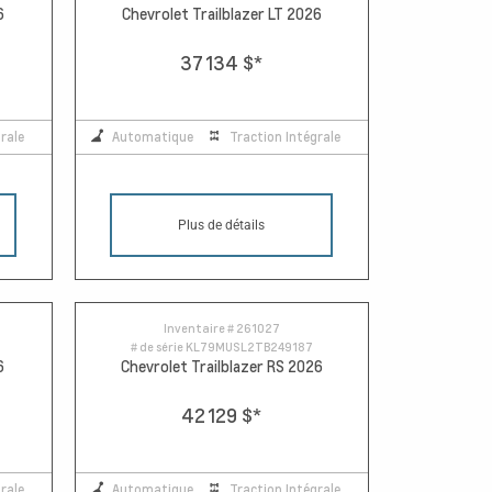
6
Chevrolet Trailblazer LT 2026
37 134 $
*
rale
Automatique
Traction Intégrale
Plus de détails
Inventaire #
261027
# de série
KL79MUSL2TB249187
6
Chevrolet Trailblazer RS 2026
42 129 $
*
rale
Automatique
Traction Intégrale