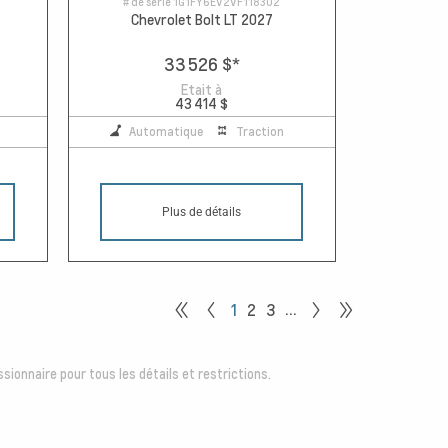
# de série
1G1FY6EV2VF118302
Chevrolet Bolt LT 2027
33 526 $
*
Etait à
43 414 $
Automatique
Traction
Plus de détails
…
1
2
3
sionnaire pour tous les détails et restrictions.