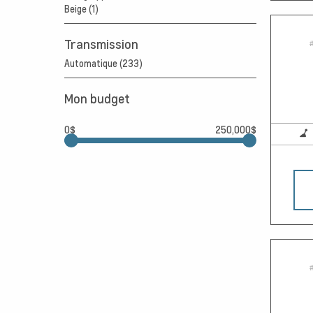
Beige (1)
Transmission
#
Automatique (233)
Mon budget
0$
250,000$
#