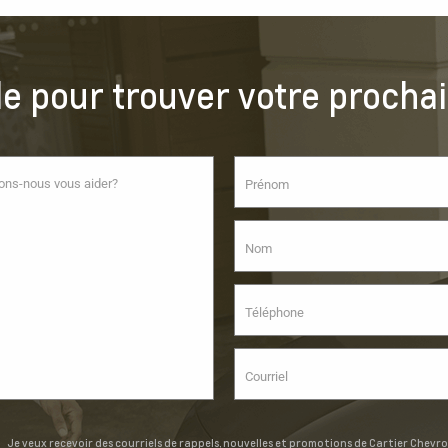
de pour trouver votre prochai
Je veux recevoir des courriels de rappels, nouvelles et promotions de Cartier Chevro