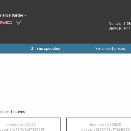
Ventes :
1-58
Service :
1-41
Offres spéciales
Service et pièces
cules trouvés
Inventaire #
261041
Inventaire #
261025
de série
KL79MUSL9TB250451
# de série
KL79MRSL4TB248300