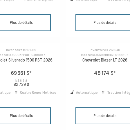
Plus de détails
Plus de détails
Inventaire #
261019
Inventaire #
261040
de série
3GCUKEE80TG455857
# de série
3GNKBHR46TS188308
olet Silverado 1500 RST 2026
Chevrolet Blazer LT 2026
69 661 $
*
48 174 $
*
Etait à
82 739 $
atique
Quatre Roues Motrices
Automatique
Traction Intég
Plus de détails
Plus de détails