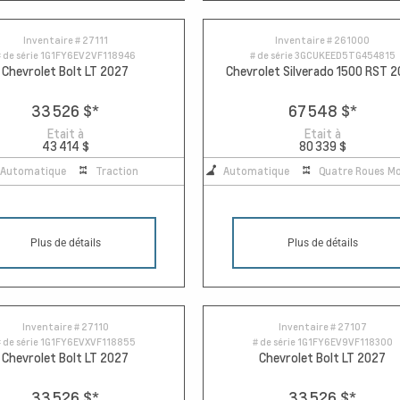
Inventaire #
27111
Inventaire #
261000
 de série
1G1FY6EV2VF118946
# de série
3GCUKEED5TG454815
Chevrolet Bolt LT 2027
Chevrolet Silverado 1500 RST 
33 526 $
*
67 548 $
*
Etait à
Etait à
43 414 $
80 339 $
Automatique
Traction
Automatique
Quatre Roues Mo
Plus de détails
Plus de détails
Inventaire #
27110
Inventaire #
27107
 de série
1G1FY6EVXVF118855
# de série
1G1FY6EV9VF118300
Chevrolet Bolt LT 2027
Chevrolet Bolt LT 2027
33 526 $
*
33 526 $
*