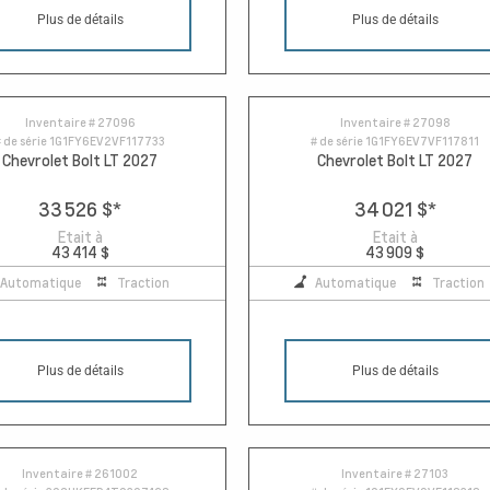
Plus de détails
Plus de détails
Inventaire #
27096
Inventaire #
27098
 de série
1G1FY6EV2VF117733
# de série
1G1FY6EV7VF117811
Chevrolet Bolt LT 2027
Chevrolet Bolt LT 2027
33 526 $
*
34 021 $
*
Etait à
Etait à
43 414 $
43 909 $
Automatique
Traction
Automatique
Traction
Plus de détails
Plus de détails
Inventaire #
261002
Inventaire #
27103