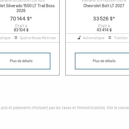
 de série
3GCUKFED4TG367428
# de série
1G1FY6EV6VF118318
et Silverado 1500 LT Trail Boss
Chevrolet Bolt LT 2027
2026
70 144 $
*
33 526 $
*
Etait à
Etait à
83 104 $
43 414 $
atique
Quatre Roues Motrices
Automatique
Traction
Plus de détails
Plus de détails
 prix et paiements n'incluent pas les taxes et l'immatriculation. Voir le conces