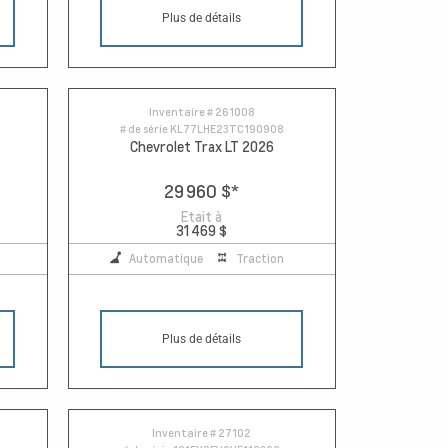
Plus de détails
Inventaire #
261008
# de série
KL77LHE23TC190908
Chevrolet Trax LT 2026
29 960 $
*
Etait à
31 469 $
Automatique
Traction
Plus de détails
Inventaire #
27102