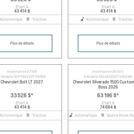
Etait à
Etait à
43 414 $
43 414 $
Automatique
Traction
Automatique
Traction
Plus de détails
Plus de détails
Inventaire #
27108
Inventaire #
261017
 de série
1G1FY6EV2VF118459
# de série
3GCUKCED0TG400441
Chevrolet Bolt LT 2027
Chevrolet Silverado 1500 Custom 
Boss 2026
33 526 $
*
63 196 $
*
Etait à
Etait à
43 414 $
74 684 $
Automatique
Traction
Automatique
Quatre Roues Mo