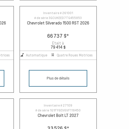
Inventaire #
261001
# de série
3GCUKEED7TG455853
2026
Chevrolet Silverado 1500 RST 2026
66 737 $
*
Etait à
79 414 $
trices
Automatique
Quatre Roues Motrices
Plus de détails
Inventaire #
27109
# de série
1G1FY6EV6VF118450
Chevrolet Bolt LT 2027
33 526 $
*