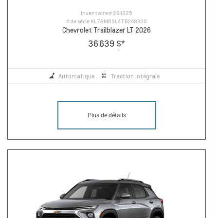
Inventaire #
261025
# de série
KL79MRSL4TB248300
Chevrolet Trailblazer LT 2026
36 639 $
*
Automatique
Traction Intégrale
Plus de détails