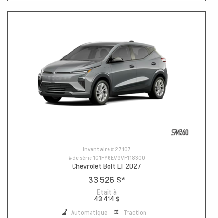
Inventaire #
27107
# de série
1G1FY6EV9VF118300
Chevrolet Bolt LT 2027
33 526 $
*
Etait à
43 414 $
Automatique
Traction