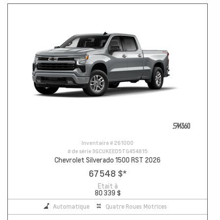
Inventaire #
261000
# de série
3GCUKEED5TG454815
Chevrolet Silverado 1500 RST 2026
67 548 $
*
Etait à
80 339 $
Automatique
Quatre Roues Motrices