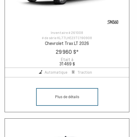
Inventaire #
261008
# de série
KL77LHE23TC190908
Chevrolet Trax LT 2026
29 960 $
*
Etait à
31 469 $
Automatique
Traction
Plus de détails