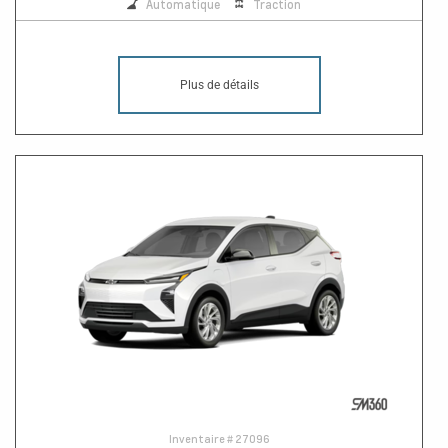
Automatique
Traction
Plus de détails
Inventaire #
27096