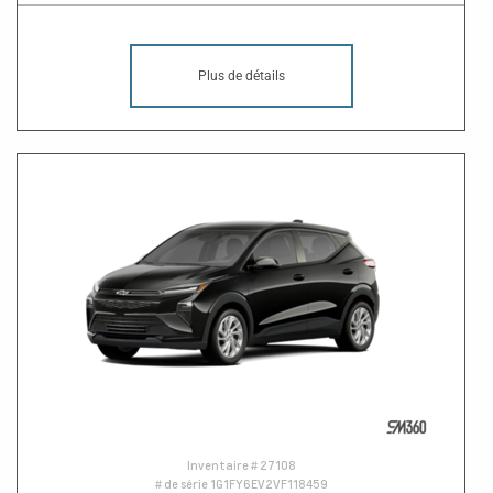
Plus de détails
Inventaire #
27108
# de série
1G1FY6EV2VF118459