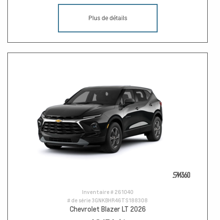
Plus de détails
Inventaire #
261040
# de série
3GNKBHR46TS188308
Chevrolet Blazer LT 2026