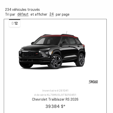
234
véhicules trouvés
défaut
24
Tri par
et afficher
par page
12
Inventaire #
261041
# de série
KL79MUSL9TB250451
Chevrolet Trailblazer RS 2026
39 384 $
*