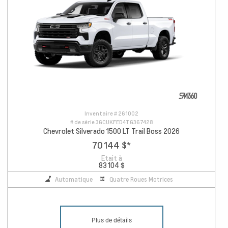
Inventaire #
261002
# de série
3GCUKFED4TG367428
Chevrolet Silverado 1500 LT Trail Boss 2026
70 144 $
*
Etait à
83 104 $
Automatique
Quatre Roues Motrices
Plus de détails