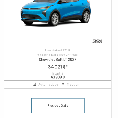
Inventaire #
27119
# de série
1G1FY6EV5VF114681
Chevrolet Bolt LT 2027
34 021 $
*
Etait à
43 909 $
Automatique
Traction
Plus de détails