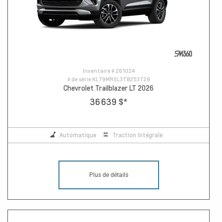
Inventaire #
261024
# de série
KL79MRSL3TB253729
Chevrolet Trailblazer LT 2026
36 639 $
*
Automatique
Traction Intégrale
Plus de détails