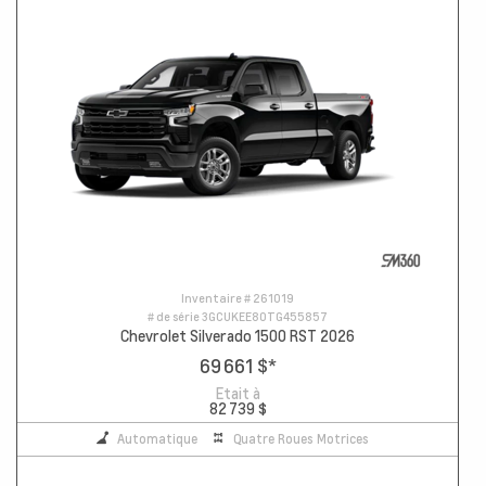
Inventaire #
261019
# de série
3GCUKEE80TG455857
Chevrolet Silverado 1500 RST 2026
69 661 $
*
Etait à
82 739 $
Automatique
Quatre Roues Motrices