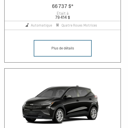
66 737 $
*
Etait à
79 414 $
Automatique
Quatre Roues Motrices
Plus de détails