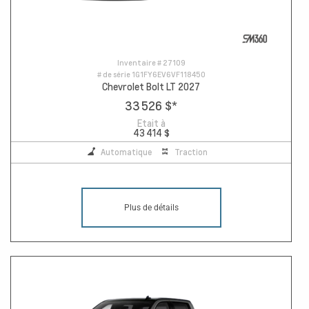
Inventaire #
27109
# de série
1G1FY6EV6VF118450
Chevrolet Bolt LT 2027
33 526 $
*
Etait à
43 414 $
Automatique
Traction
Plus de détails