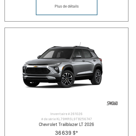
Plus de détails
Inventaire #
261026
# de série
KL79MRSL9TB256747
Chevrolet Trailblazer LT 2026
36 639 $
*