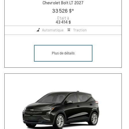
Chevrolet Bolt LT 2027
33 526 $
*
Etait à
43 414 $
Automatique
Traction
Plus de détails