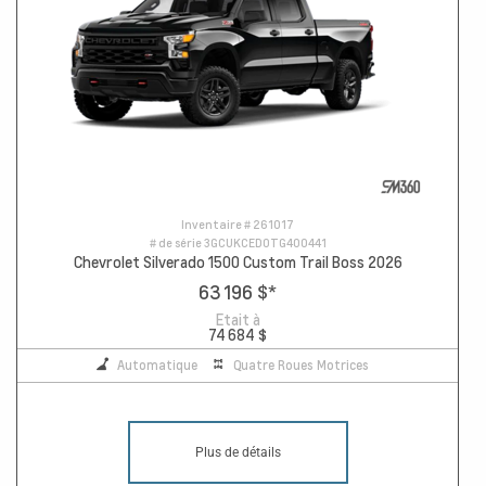
Inventaire #
261017
# de série
3GCUKCED0TG400441
Chevrolet Silverado 1500 Custom Trail Boss 2026
63 196 $
*
Etait à
74 684 $
Automatique
Quatre Roues Motrices
Plus de détails