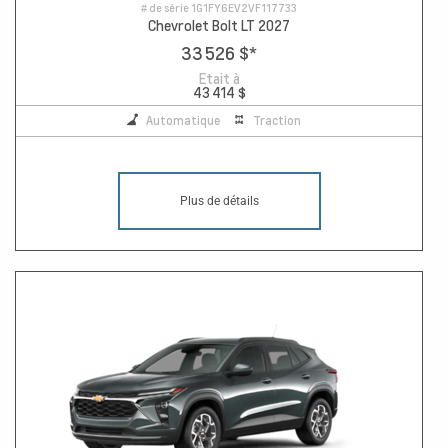
# de série
1G1FY6EV2VF117733
Chevrolet Bolt LT 2027
33 526 $
*
Etait à
43 414 $
Automatique
Traction
Plus de détails