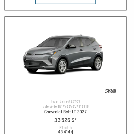
Inventaire #
27103
# de série
1G1FY6EV6VF118318
Chevrolet Bolt LT 2027
33 526 $
*
Etait à
43 414 $