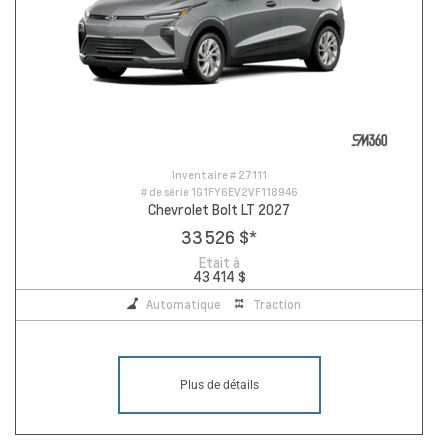
Inventaire #
27111
# de série
1G1FY6EV2VF118946
Chevrolet Bolt LT 2027
33 526 $
*
Etait à
43 414 $
Automatique
Traction
Plus de détails