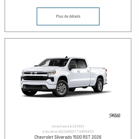
Plus de détails
Inventaire #
261001
# de série
3GCUKEED7TG455853
Chevrolet Silverado 1500 RST 2026