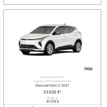
Inventaire #
27097
# de série
1G1FY6EV2VF117750
Chevrolet Bolt LT 2027
33 526 $
*
Etait à
43 414 $