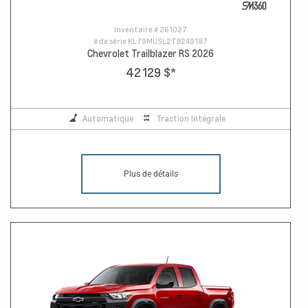
Inventaire #
261027
# de série
KL79MUSL2TB249187
Chevrolet Trailblazer RS 2026
42 129 $
*
Automatique
Traction Intégrale
Plus de détails