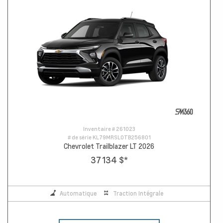
Inventaire #
261023
# de série
KL79MRSL0TB256801
Chevrolet Trailblazer LT 2026
37 134 $
*
Automatique
Traction Intégrale