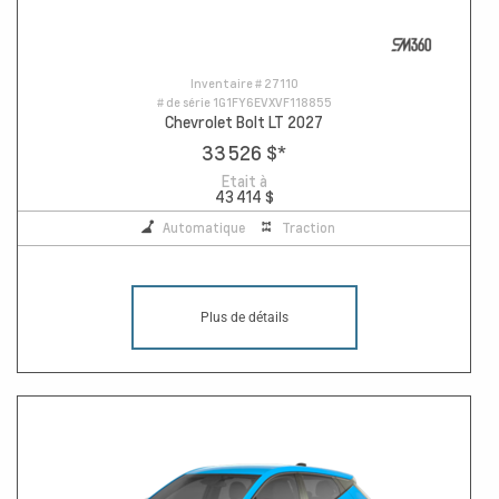
Inventaire #
27110
# de série
1G1FY6EVXVF118855
Chevrolet Bolt LT 2027
33 526 $
*
Etait à
43 414 $
Automatique
Traction
Plus de détails