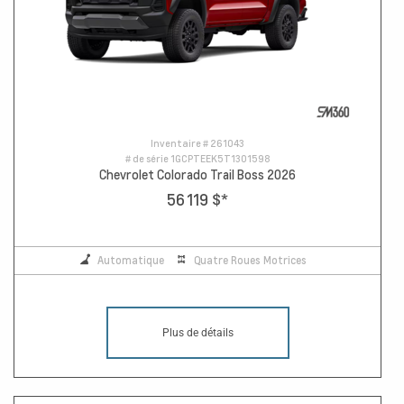
Inventaire #
261043
# de série
1GCPTEEK5T1301598
Chevrolet Colorado Trail Boss 2026
56 119 $
*
Automatique
Quatre Roues Motrices
Plus de détails