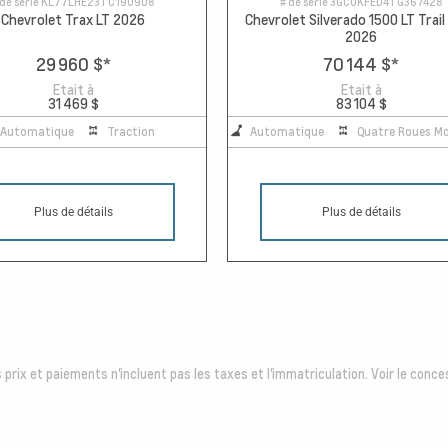
 de série
KL77LHE23TC190908
# de série
3GCUKFED4TG367428
Chevrolet Trax LT 2026
Chevrolet Silverado 1500 LT Trail
2026
29 960 $
*
70 144 $
*
Etait à
Etait à
31 469 $
83 104 $
Automatique
Traction
Automatique
Quatre Roues Mo
Plus de détails
Plus de détails
 prix et paiements n'incluent pas les taxes et l'immatriculation. Voir le conces