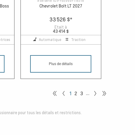
# de série
1G1FY6EV6VF118318
 Boss
Chevrolet Bolt LT 2027
33 526 $
*
Etait à
43 414 $
trices
Automatique
Traction
Plus de détails
…
1
2
3
sionnaire pour tous les détails et restrictions.