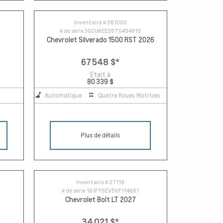
Inventaire #
261000
# de série
3GCUKEED5TG454815
Chevrolet Silverado 1500 RST 2026
67 548 $
*
Etait à
80 339 $
Automatique
Quatre Roues Motrices
Plus de détails
Inventaire #
27119
# de série
1G1FY6EV5VF114681
Chevrolet Bolt LT 2027
34 021 $
*