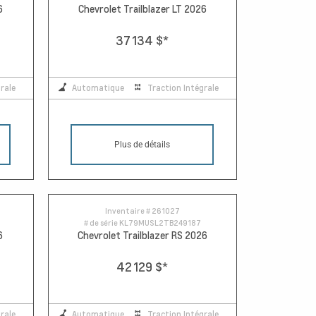
6
Chevrolet Trailblazer LT 2026
37 134 $
*
rale
Automatique
Traction Intégrale
Plus de détails
Inventaire #
261027
# de série
KL79MUSL2TB249187
6
Chevrolet Trailblazer RS 2026
42 129 $
*
rale
Automatique
Traction Intégrale