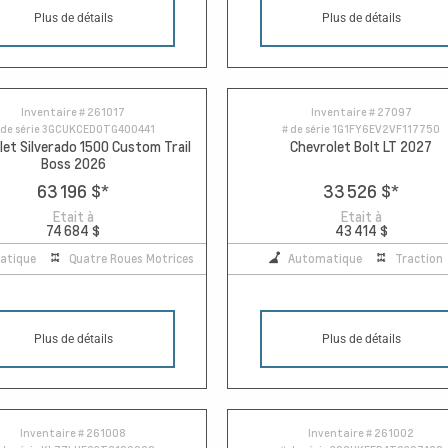
Plus de détails
Plus de détails
Inventaire #
261017
Inventaire #
27097
 de série
3GCUKCED0TG400441
# de série
1G1FY6EV2VF117750
let Silverado 1500 Custom Trail
Chevrolet Bolt LT 2027
Boss 2026
63 196 $
*
33 526 $
*
Etait à
Etait à
74 684 $
43 414 $
atique
Quatre Roues Motrices
Automatique
Traction
Plus de détails
Plus de détails
Inventaire #
261008
Inventaire #
261002