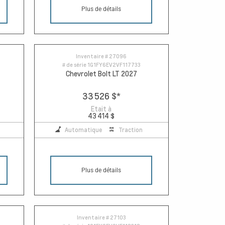
Plus de détails
Inventaire #
27096
# de série
1G1FY6EV2VF117733
Chevrolet Bolt LT 2027
33 526 $
*
Etait à
43 414 $
Automatique
Traction
Plus de détails
Inventaire #
27103