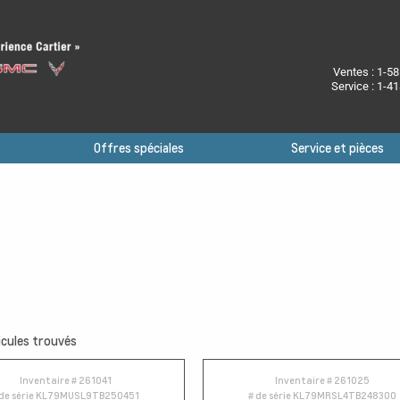
Ventes :
1-58
Service :
1-41
Offres spéciales
Service et pièces
cules trouvés
Inventaire #
261041
Inventaire #
261025
de série
KL79MUSL9TB250451
# de série
KL79MRSL4TB248300