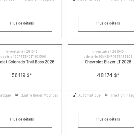
Plus de détails
Plus de détails
Inventaire #
261043
Inventaire #
261040
 de série
1GCPTEEK5T1301598
# de série
3GNKBHR46TS188308
olet Colorado Trail Boss 2026
Chevrolet Blazer LT 2026
56 119 $
*
48 174 $
*
atique
Quatre Roues Motrices
Automatique
Traction Intég
Plus de détails
Plus de détails