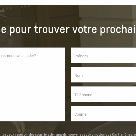
de pour trouver votre prochai
Je veux recevoir des courriels de rappels, nouvelles et promotions de Cartier Chevro