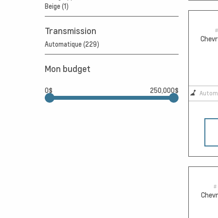
Beige (1)
Transmission
#
Chevr
Automatique (229)
Mon budget
0$
250,000$
Autom
#
Chevr