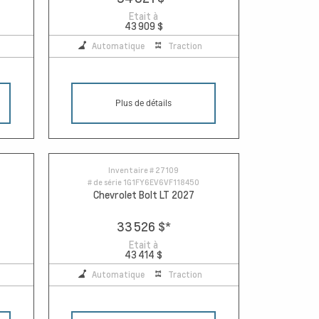
Etait à
43 909 $
Automatique
Traction
Plus de détails
Inventaire #
27109
# de série
1G1FY6EV6VF118450
Chevrolet Bolt LT 2027
33 526 $
*
Etait à
43 414 $
Automatique
Traction