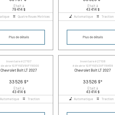
Etait à
Etait à
79 414 $
43 414 $
atique
Quatre Roues Motrices
Automatique
Traction
Plus de détails
Plus de détails
Inventaire #
27107
Inventaire #
27108
 de série
1G1FY6EV9VF118300
# de série
1G1FY6EV2VF118459
Chevrolet Bolt LT 2027
Chevrolet Bolt LT 2027
33 526 $
*
33 526 $
*
Etait à
Etait à
43 414 $
43 414 $
Automatique
Traction
Automatique
Traction