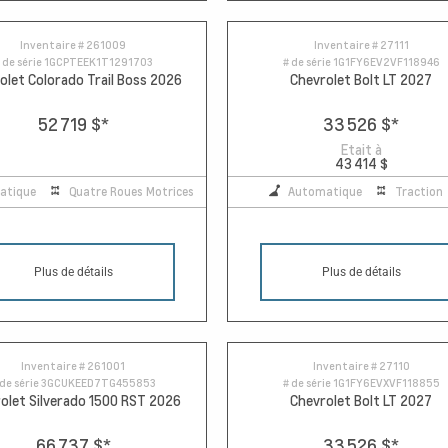
Inventaire #
261009
Inventaire #
27111
 de série
1GCPTEEK1T1291703
# de série
1G1FY6EV2VF118946
olet Colorado Trail Boss 2026
Chevrolet Bolt LT 2027
52 719 $
*
33 526 $
*
Etait à
43 414 $
atique
Quatre Roues Motrices
Automatique
Traction
Plus de détails
Plus de détails
Inventaire #
261001
Inventaire #
27110
 de série
3GCUKEED7TG455853
# de série
1G1FY6EVXVF118855
olet Silverado 1500 RST 2026
Chevrolet Bolt LT 2027
66 737 $
*
33 526 $
*