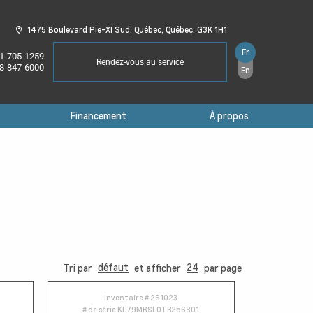
1475 Boulevard Pie-XI Sud,
Québec,
Québec,
G3K 1H1
Fr
1-705-1259
Rendez-vous au service
8-847-6000
En
Financement
À propos
défaut
24
Tri par
et afficher
par page
Inventaire #
261023
# de série
KL79MRSL0TB256801