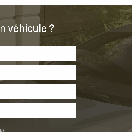
n véhicule ?
let.