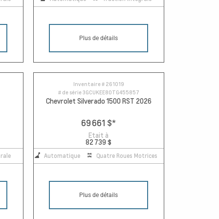
Plus de détails
Inventaire #
261019
# de série
3GCUKEE80TG455857
Chevrolet Silverado 1500 RST 2026
69 661 $
*
Etait à
82 739 $
rale
Automatique
Quatre Roues Motrices
Plus de détails