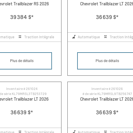
evrolet Trailblazer RS 2026
Chevrolet Trailblazer LT 202
39 384 $
*
36 639 $
*
omatique
Traction Intégrale
Automatique
Traction Intég
Plus de détails
Plus de détails
Inventaire #
261024
Inventaire #
261026
de série
KL79MRSL3TB253729
# de série
KL79MRSL9TB256747
evrolet Trailblazer LT 2026
Chevrolet Trailblazer LT 202
36 639 $
*
36 639 $
*
omatique
Traction Intégrale
Automatique
Traction Intég