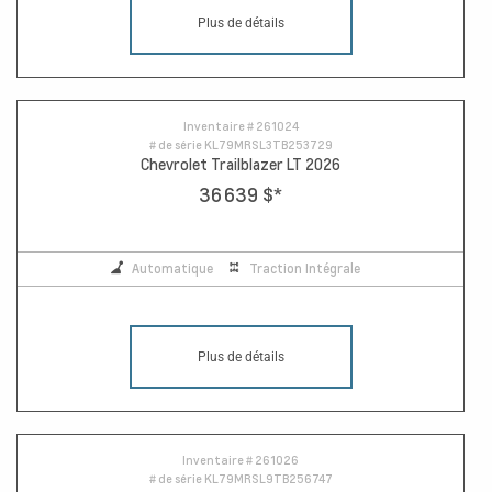
Plus de détails
Inventaire #
261024
# de série
KL79MRSL3TB253729
Chevrolet Trailblazer LT 2026
36 639 $
*
Automatique
Traction Intégrale
Plus de détails
Inventaire #
261026
# de série
KL79MRSL9TB256747