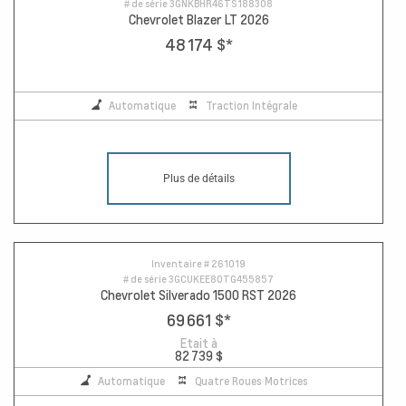
# de série
3GNKBHR46TS188308
Chevrolet Blazer LT 2026
48 174 $
*
Automatique
Traction Intégrale
Plus de détails
Inventaire #
261019
# de série
3GCUKEE80TG455857
Chevrolet Silverado 1500 RST 2026
69 661 $
*
Etait à
82 739 $
Automatique
Quatre Roues Motrices