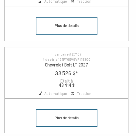
Automatique
Traction
Plus de détails
Inventaire #
27107
# de série
1G1FY6EV9VF118300
Chevrolet Bolt LT 2027
33 526 $
*
Etait à
43 414 $
Automatique
Traction
Plus de détails