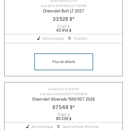
Inventaire #
27111
# de série
1G1FY6EV2VF118946
Chevrolet Bolt LT 2027
33 526 $
*
Etait à
43 414 $
Automatique
Traction
Plus de détails
Inventaire #
261000
# de série
3GCUKEED5TG454815
Chevrolet Silverado 1500 RST 2026
67 548 $
*
Etait à
80 339 $
Automatique
Quatre Roues Motrices