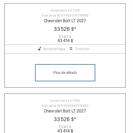
Inventaire #
27108
# de série
1G1FY6EV2VF118459
Chevrolet Bolt LT 2027
33 526 $
*
Etait à
43 414 $
Automatique
Traction
Plus de détails
Inventaire #
27109
# de série
1G1FY6EV6VF118450
Chevrolet Bolt LT 2027
33 526 $
*
Etait à
43 414 $