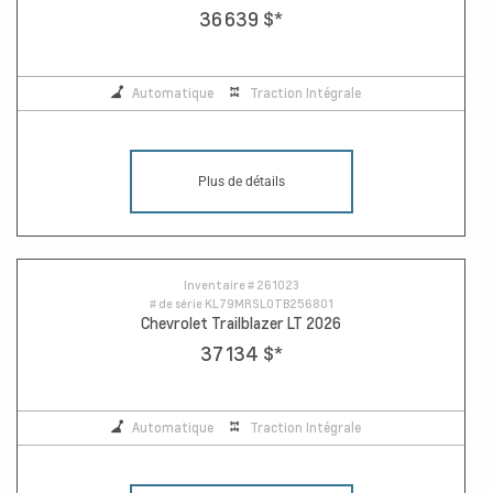
36 639 $
*
Automatique
Traction Intégrale
Plus de détails
Inventaire #
261023
# de série
KL79MRSL0TB256801
Chevrolet Trailblazer LT 2026
37 134 $
*
Automatique
Traction Intégrale