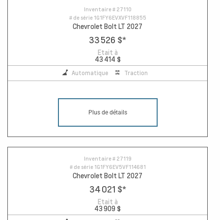
Inventaire #
27110
# de série
1G1FY6EVXVF118855
Chevrolet Bolt LT 2027
33 526 $
*
Etait à
43 414 $
Automatique
Traction
Plus de détails
Inventaire #
27119
# de série
1G1FY6EV5VF114681
Chevrolet Bolt LT 2027
34 021 $
*
Etait à
43 909 $