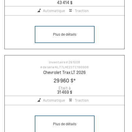
43 414 $
Automatique
Traction
Plus de détails
Inventaire #
261008
# de série
KL77LHE23TC190908
Chevrolet Trax LT 2026
29 960 $
*
Etait à
31 469 $
Automatique
Traction
Plus de détails