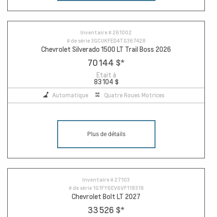
Inventaire #
261002
# de série
3GCUKFED4TG367428
Chevrolet Silverado 1500 LT Trail Boss 2026
70 144 $
*
Etait à
83 104 $
Automatique
Quatre Roues Motrices
Plus de détails
Inventaire #
27103
# de série
1G1FY6EV6VF118318
Chevrolet Bolt LT 2027
33 526 $
*