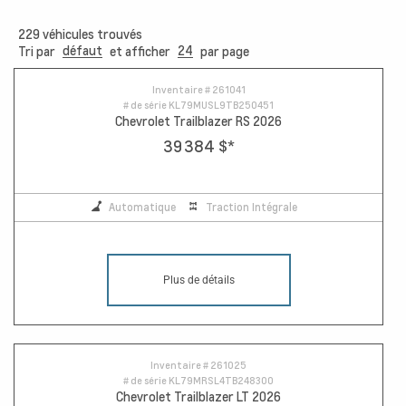
229
véhicules trouvés
défaut
24
Tri par
et afficher
par page
13
Inventaire #
261041
# de série
KL79MUSL9TB250451
Chevrolet Trailblazer RS 2026
39 384 $
*
Automatique
Traction Intégrale
Plus de détails
Inventaire #
261025
# de série
KL79MRSL4TB248300
Chevrolet Trailblazer LT 2026