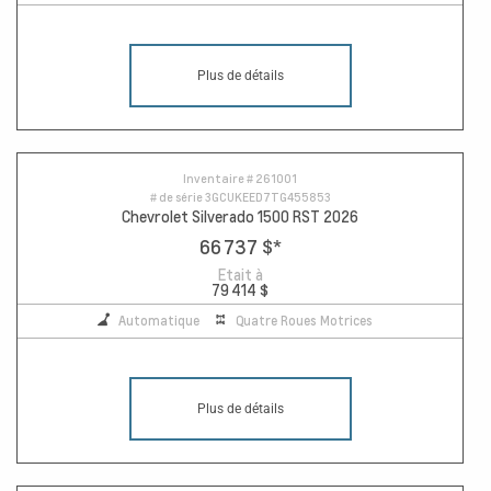
Plus de détails
Inventaire #
261001
# de série
3GCUKEED7TG455853
Chevrolet Silverado 1500 RST 2026
66 737 $
*
Etait à
79 414 $
Automatique
Quatre Roues Motrices
Plus de détails