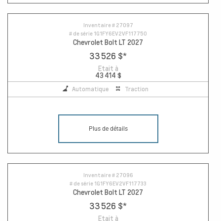
Inventaire #
27097
# de série
1G1FY6EV2VF117750
Chevrolet Bolt LT 2027
33 526 $
*
Etait à
43 414 $
Automatique
Traction
Plus de détails
Inventaire #
27096
# de série
1G1FY6EV2VF117733
Chevrolet Bolt LT 2027
33 526 $
*
Etait à