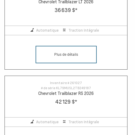
Chevrolet Trailblazer LT 2026
36 639 $
*
Automatique
Traction Intégrale
Plus de détails
Inventaire #
261027
# de série
KL79MUSL2TB249187
Chevrolet Trailblazer RS 2026
42 129 $
*
Automatique
Traction Intégrale