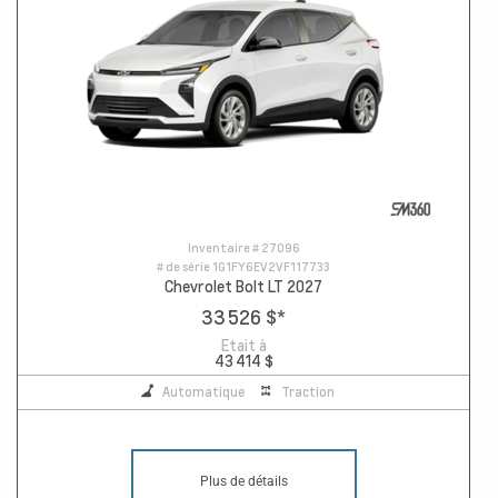
Inventaire #
27096
# de série
1G1FY6EV2VF117733
Chevrolet Bolt LT 2027
33 526 $
*
Etait à
43 414 $
Automatique
Traction
Plus de détails