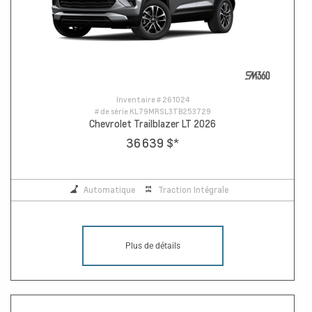
Inventaire #
261024
# de série
KL79MRSL3TB253729
Chevrolet Trailblazer LT 2026
36 639 $
*
Automatique
Traction Intégrale
Plus de détails