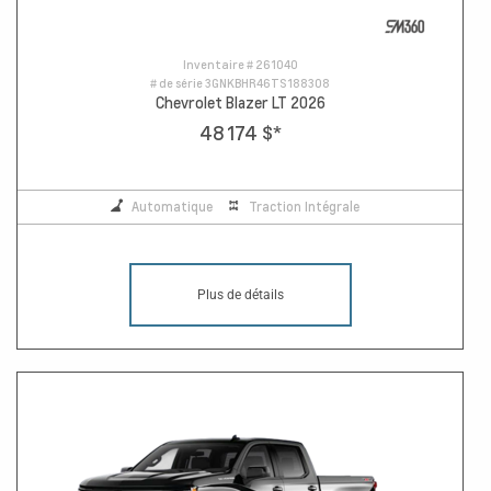
Inventaire #
261040
# de série
3GNKBHR46TS188308
Chevrolet Blazer LT 2026
48 174 $
*
Automatique
Traction Intégrale
Plus de détails