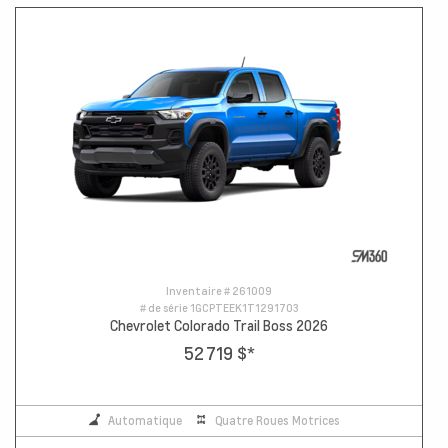
Inventaire #
261009
# de série
1GCPTEEK1T1291703
Chevrolet Colorado Trail Boss 2026
52 719 $
*
Automatique
Quatre Roues Motrices