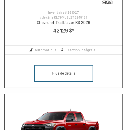
Inventaire #
261027
# de série
KL79MUSL2TB249187
Chevrolet Trailblazer RS 2026
42 129 $
*
Automatique
Traction Intégrale
Plus de détails