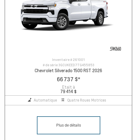
Inventaire #
261001
# de série
3GCUKEED7TG455853
Chevrolet Silverado 1500 RST 2026
66 737 $
*
Etait à
79 414 $
Automatique
Quatre Roues Motrices
Plus de détails