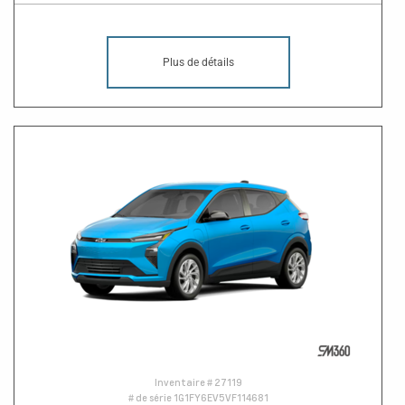
Plus de détails
Inventaire #
27119
# de série
1G1FY6EV5VF114681