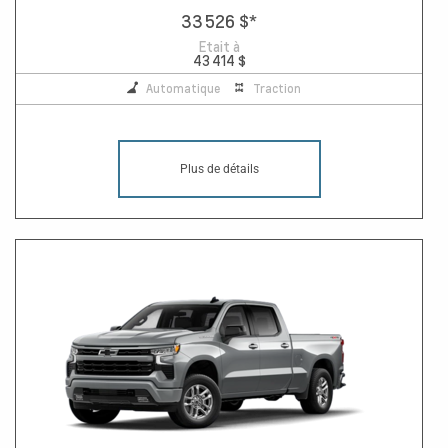
33 526 $
*
Etait à
43 414 $
Automatique
Traction
Plus de détails