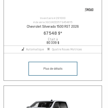
Inventaire #
261000
# de série
3GCUKEED5TG454815
Chevrolet Silverado 1500 RST 2026
67 548 $
*
Etait à
80 339 $
Automatique
Quatre Roues Motrices
Plus de détails