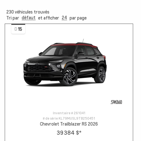
230
véhicules trouvés
défaut
24
Tri par
et afficher
par page
15
Inventaire #
261041
# de série
KL79MUSL9TB250451
Chevrolet Trailblazer RS 2026
39 384 $
*