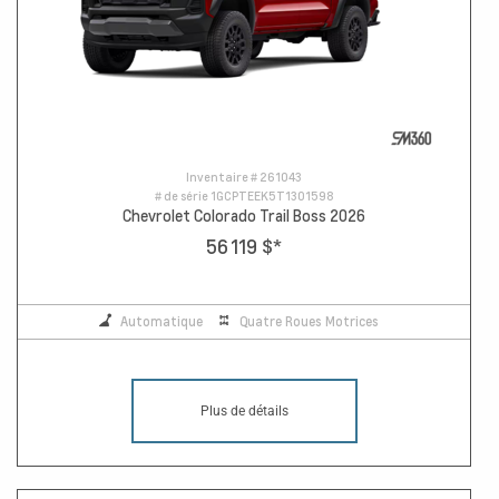
Inventaire #
261043
# de série
1GCPTEEK5T1301598
Chevrolet Colorado Trail Boss 2026
56 119 $
*
Automatique
Quatre Roues Motrices
Plus de détails