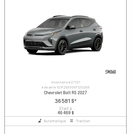
Inventaire #
27121
# de série
1G1FZ6EV0VF120269
Chevrolet Bolt RS 2027
36 581 $
*
Etait à
46 469 $
Automatique
Traction