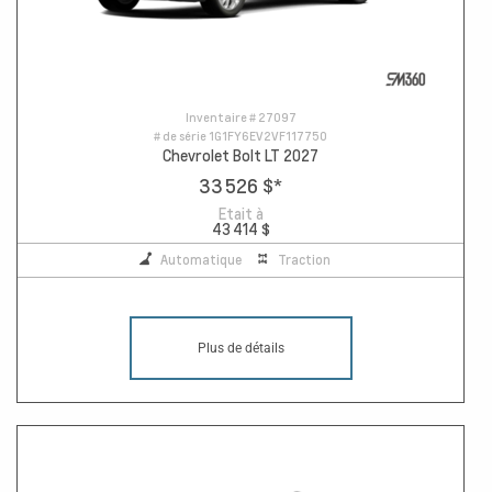
Inventaire #
27097
# de série
1G1FY6EV2VF117750
Chevrolet Bolt LT 2027
33 526 $
*
Etait à
43 414 $
Automatique
Traction
Plus de détails