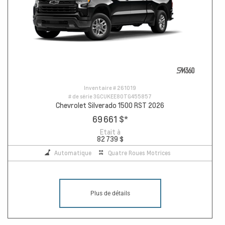
Inventaire #
261019
# de série
3GCUKEE80TG455857
Chevrolet Silverado 1500 RST 2026
69 661 $
*
Etait à
82 739 $
Automatique
Quatre Roues Motrices
Plus de détails