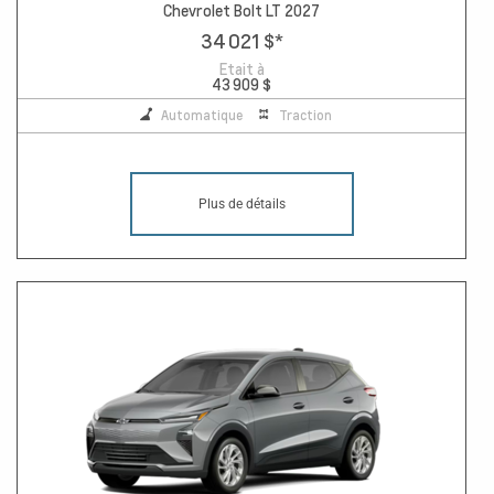
Chevrolet Bolt LT 2027
34 021 $
*
Etait à
43 909 $
Automatique
Traction
Plus de détails