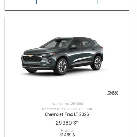
Inventaire #
261008
# de série
KL77LHE23TC190908
Chevrolet Trax LT 2026
29 960 $
*
Etait à
31 469 $