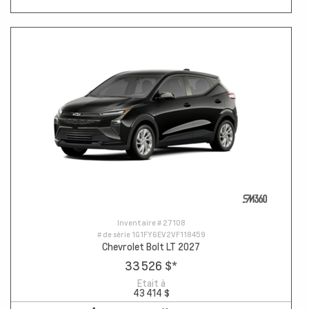
Inventaire #
27108
# de série
1G1FY6EV2VF118459
Chevrolet Bolt LT 2027
33 526 $
*
Etait à
43 414 $