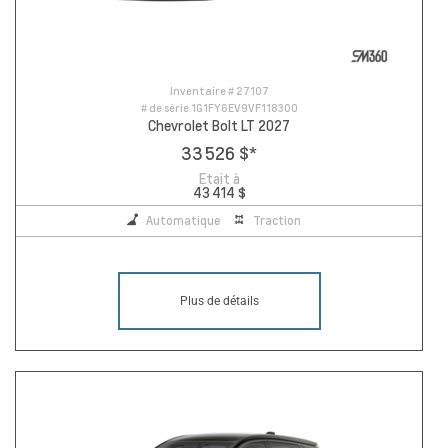
Inventaire #
27107
# de série
1G1FY6EV9VF118300
Chevrolet Bolt LT 2027
33 526 $
*
Etait à
43 414 $
Automatique
Traction
Plus de détails