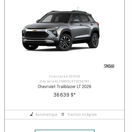
Inventaire #
261026
# de série
KL79MRSL9TB256747
Chevrolet Trailblazer LT 2026
36 639 $
*
Automatique
Traction Intégrale