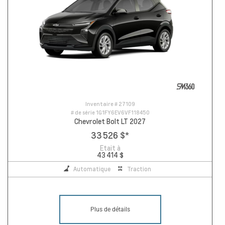
Inventaire #
27109
# de série
1G1FY6EV6VF118450
Chevrolet Bolt LT 2027
33 526 $
*
Etait à
43 414 $
Automatique
Traction
Plus de détails