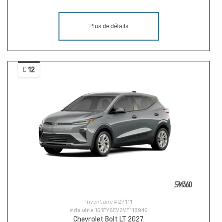
Plus de détails
12
Inventaire #
27111
# de série
1G1FY6EV2VF118946
Chevrolet Bolt LT 2027