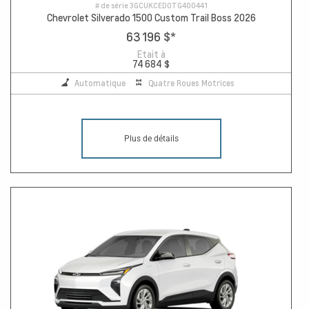
# de série
3GCUKCED0TG400441
Chevrolet Silverado 1500 Custom Trail Boss 2026
63 196 $
*
Etait à
74 684 $
Automatique
Quatre Roues Motrices
Plus de détails