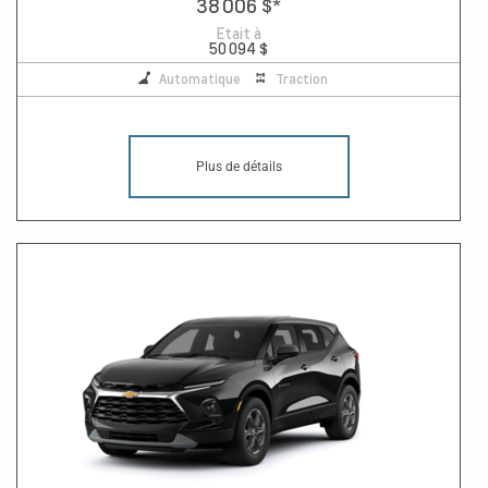
38 006 $
*
Etait à
50 094 $
Automatique
Traction
Plus de détails