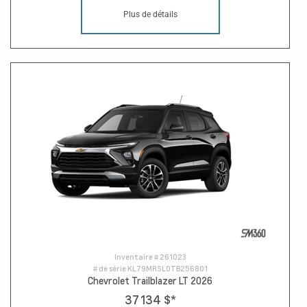
Plus de détails
Inventaire #
261023
# de série
KL79MRSL0TB256801
Chevrolet Trailblazer LT 2026
37 134 $
*