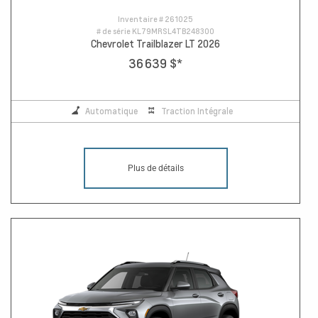
Inventaire #
261025
# de série
KL79MRSL4TB248300
Chevrolet Trailblazer LT 2026
36 639 $
*
Automatique
Traction Intégrale
Plus de détails