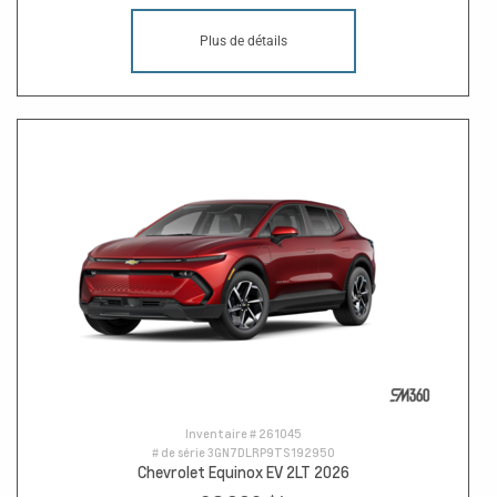
Plus de détails
Inventaire #
261045
# de série
3GN7DLRP9TS192950
Chevrolet Equinox EV 2LT 2026