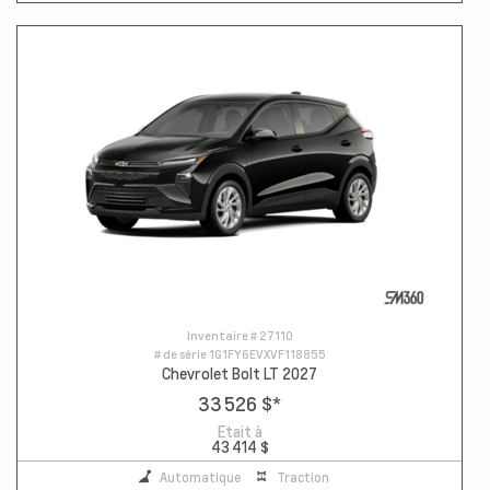
Inventaire #
27110
# de série
1G1FY6EVXVF118855
Chevrolet Bolt LT 2027
33 526 $
*
Etait à
43 414 $
Automatique
Traction