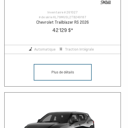
Inventaire #
261027
# de série
KL79MUSL2TB249187
Chevrolet Trailblazer RS 2026
42 129 $
*
Automatique
Traction Intégrale
Plus de détails