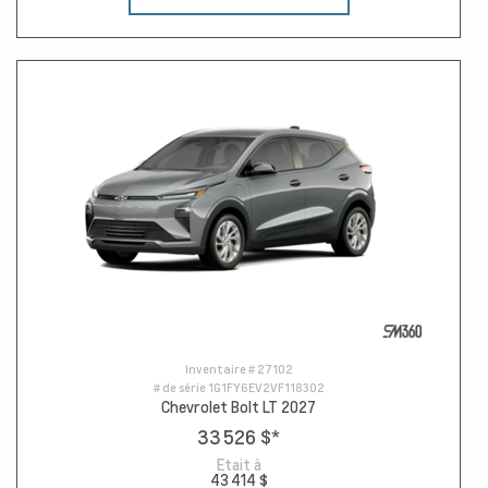
Inventaire #
27102
# de série
1G1FY6EV2VF118302
Chevrolet Bolt LT 2027
33 526 $
*
Etait à
43 414 $