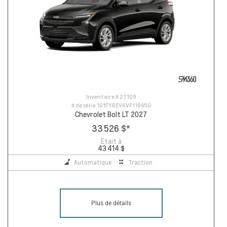
Inventaire #
27109
# de série
1G1FY6EV6VF118450
Chevrolet Bolt LT 2027
33 526 $
*
Etait à
43 414 $
Automatique
Traction
Plus de détails