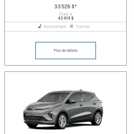
33 526 $
*
Etait à
43 414 $
Automatique
Traction
Plus de détails