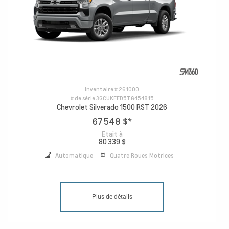
Inventaire #
261000
# de série
3GCUKEED5TG454815
Chevrolet Silverado 1500 RST 2026
67 548 $
*
Etait à
80 339 $
Automatique
Quatre Roues Motrices
Plus de détails