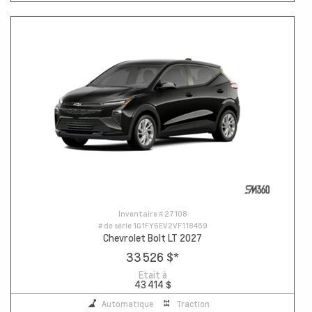
Inventaire #
27108
# de série
1G1FY6EV2VF118459
Chevrolet Bolt LT 2027
33 526 $
*
Etait à
43 414 $
Automatique
Traction