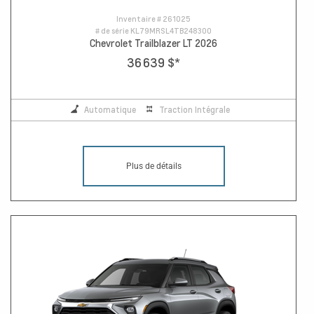
Inventaire #
261025
# de série
KL79MRSL4TB248300
Chevrolet Trailblazer LT 2026
36 639 $
*
Automatique
Traction Intégrale
Plus de détails