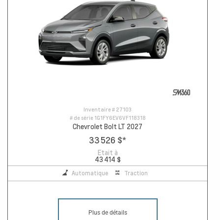
Inventaire #
27103
# de série
1G1FY6EV6VF118318
Chevrolet Bolt LT 2027
33 526 $
*
Etait à
43 414 $
Automatique
Traction
Plus de détails