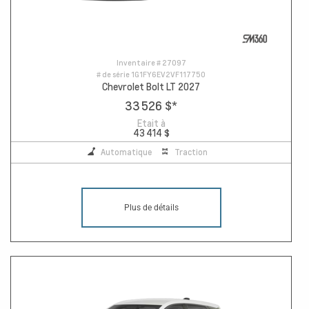
Inventaire #
27097
# de série
1G1FY6EV2VF117750
Chevrolet Bolt LT 2027
33 526 $
*
Etait à
43 414 $
Automatique
Traction
Plus de détails