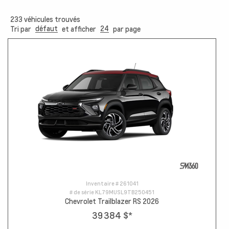
233
véhicules trouvés
défaut
24
Tri par
et afficher
par page
Inventaire #
261041
# de série
KL79MUSL9TB250451
Chevrolet Trailblazer RS 2026
39 384 $
*