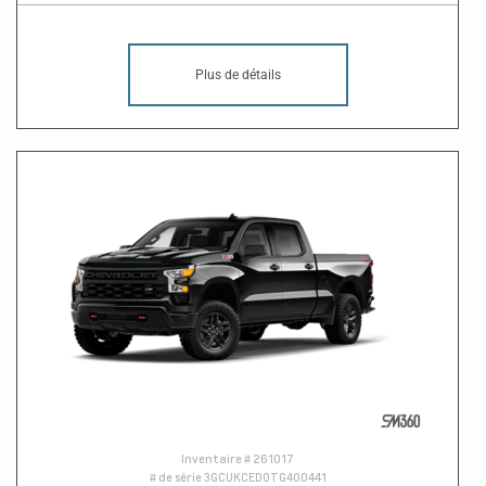
Plus de détails
Inventaire #
261017
# de série
3GCUKCED0TG400441