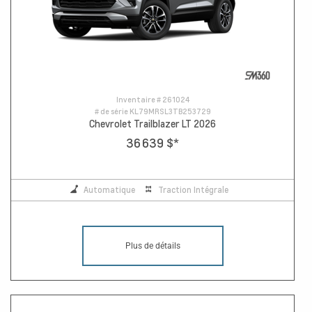
Inventaire #
261024
# de série
KL79MRSL3TB253729
Chevrolet Trailblazer LT 2026
36 639 $
*
Automatique
Traction Intégrale
Plus de détails