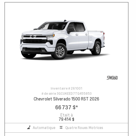
Inventaire #
261001
# de série
3GCUKEED7TG455853
Chevrolet Silverado 1500 RST 2026
66 737 $
*
Etait à
79 414 $
Automatique
Quatre Roues Motrices