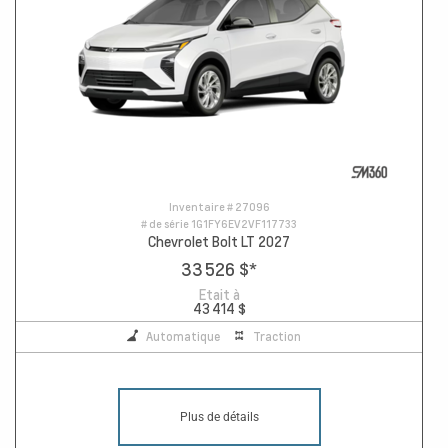
Inventaire #
27096
# de série
1G1FY6EV2VF117733
Chevrolet Bolt LT 2027
33 526 $
*
Etait à
43 414 $
Automatique
Traction
Plus de détails