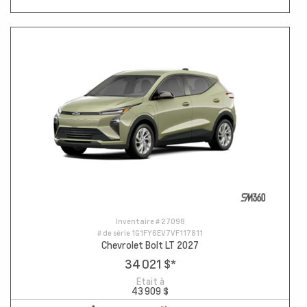
Inventaire #
27098
# de série
1G1FY6EV7VF117811
Chevrolet Bolt LT 2027
34 021 $
*
Etait à
43 909 $