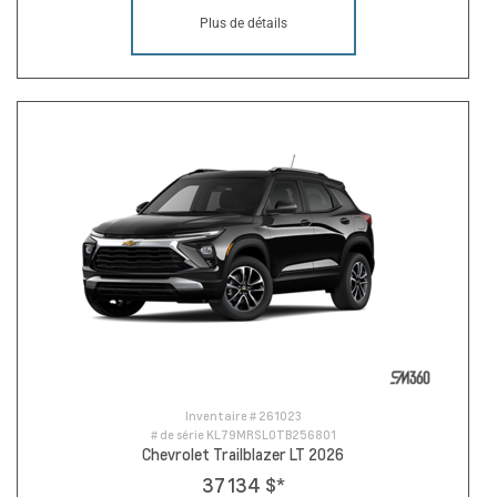
Plus de détails
Inventaire #
261023
# de série
KL79MRSL0TB256801
Chevrolet Trailblazer LT 2026
37 134 $
*