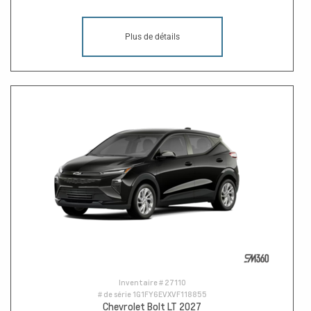
Plus de détails
Inventaire #
27110
# de série
1G1FY6EVXVF118855
Chevrolet Bolt LT 2027