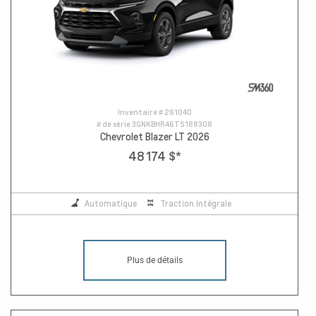
Inventaire #
261040
# de série
3GNKBHR46TS188308
Chevrolet Blazer LT 2026
48 174 $
*
Automatique
Traction Intégrale
Plus de détails