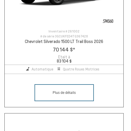
Inventaire #
261002
# de série
3GCUKFED4TG367428
Chevrolet Silverado 1500 LT Trail Boss 2026
70 144 $
*
Etait à
83 104 $
Automatique
Quatre Roues Motrices
Plus de détails