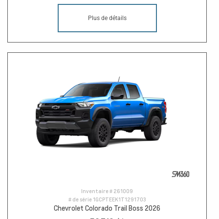
Plus de détails
Inventaire #
261009
# de série
1GCPTEEK1T1291703
Chevrolet Colorado Trail Boss 2026