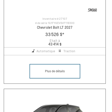
Inventaire #
27107
# de série
1G1FY6EV9VF118300
Chevrolet Bolt LT 2027
33 526 $
*
Etait à
43 414 $
Automatique
Traction
Plus de détails