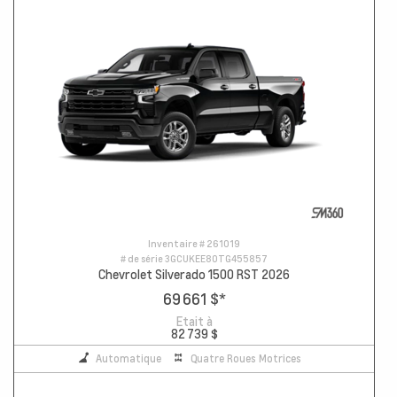
Inventaire #
261019
# de série
3GCUKEE80TG455857
Chevrolet Silverado 1500 RST 2026
69 661 $
*
Etait à
82 739 $
Automatique
Quatre Roues Motrices