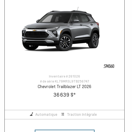
Inventaire #
261026
# de série
KL79MRSL9TB256747
Chevrolet Trailblazer LT 2026
36 639 $
*
Automatique
Traction Intégrale