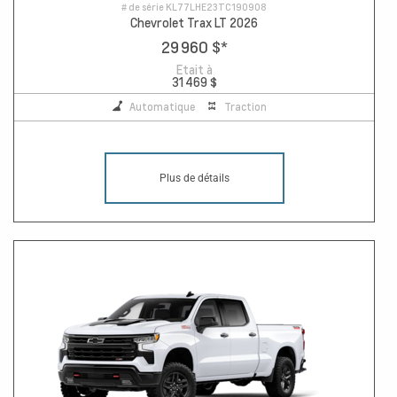
# de série
KL77LHE23TC190908
Chevrolet Trax LT 2026
29 960 $
*
Etait à
31 469 $
Automatique
Traction
Plus de détails