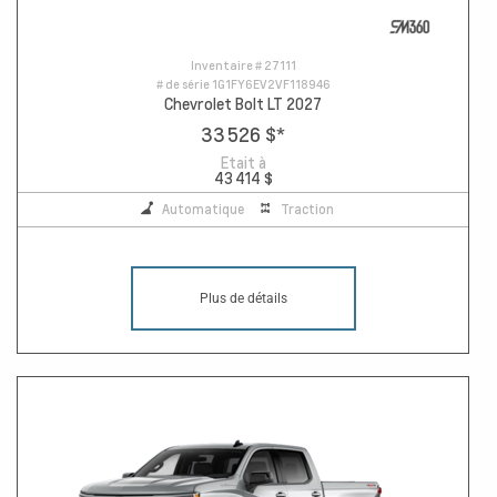
Inventaire #
27111
# de série
1G1FY6EV2VF118946
Chevrolet Bolt LT 2027
33 526 $
*
Etait à
43 414 $
Automatique
Traction
Plus de détails