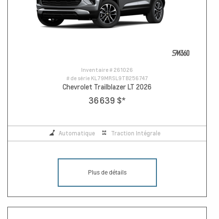
Inventaire #
261026
# de série
KL79MRSL9TB256747
Chevrolet Trailblazer LT 2026
36 639 $
*
Automatique
Traction Intégrale
Plus de détails