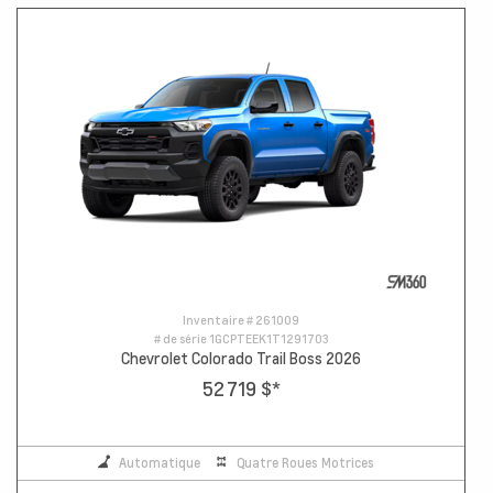
Inventaire #
261009
# de série
1GCPTEEK1T1291703
Chevrolet Colorado Trail Boss 2026
52 719 $
*
Automatique
Quatre Roues Motrices