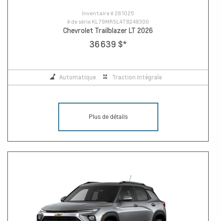
Inventaire #
261025
# de série
KL79MRSL4TB248300
Chevrolet Trailblazer LT 2026
36 639 $
*
Automatique
Traction Intégrale
Plus de détails