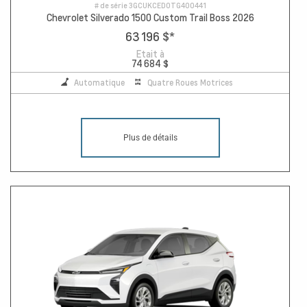
# de série
3GCUKCED0TG400441
Chevrolet Silverado 1500 Custom Trail Boss 2026
63 196 $
*
Etait à
74 684 $
Automatique
Quatre Roues Motrices
Plus de détails