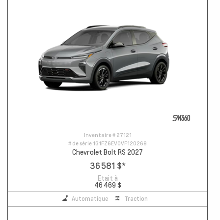
Inventaire #
27121
# de série
1G1FZ6EV0VF120269
Chevrolet Bolt RS 2027
36 581 $
*
Etait à
46 469 $
Automatique
Traction