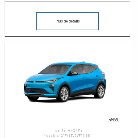
Plus de détails
Inventaire #
27119
# de série
1G1FY6EV5VF114681