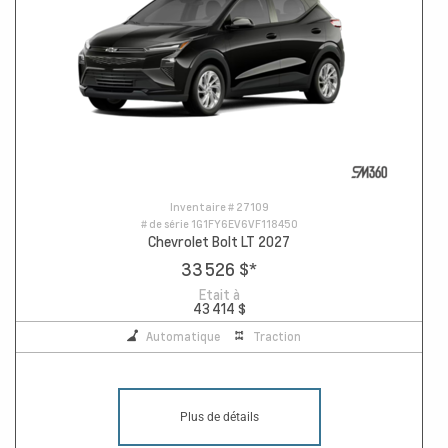
Inventaire #
27109
# de série
1G1FY6EV6VF118450
Chevrolet Bolt LT 2027
33 526 $
*
Etait à
43 414 $
Automatique
Traction
Plus de détails