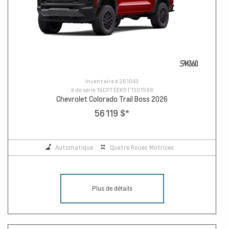
Inventaire #
261043
# de série
1GCPTEEK5T1301598
Chevrolet Colorado Trail Boss 2026
56 119 $
*
Automatique
Quatre Roues Motrices
Plus de détails