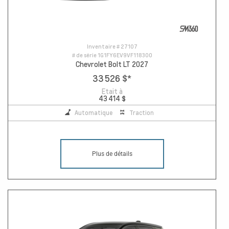
Inventaire #
27107
# de série
1G1FY6EV9VF118300
Chevrolet Bolt LT 2027
33 526 $
*
Etait à
43 414 $
Automatique
Traction
Plus de détails