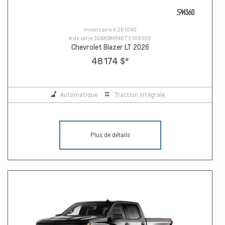
Inventaire #
261040
# de série
3GNKBHR46TS188308
Chevrolet Blazer LT 2026
48 174 $
*
Automatique
Traction Intégrale
Plus de détails