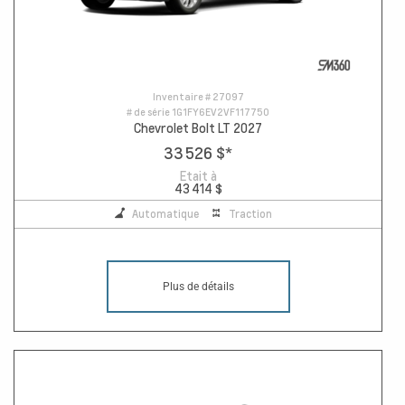
Inventaire #
27097
# de série
1G1FY6EV2VF117750
Chevrolet Bolt LT 2027
33 526 $
*
Etait à
43 414 $
Automatique
Traction
Plus de détails