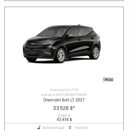
Inventaire #
27110
# de série
1G1FY6EVXVF118855
Chevrolet Bolt LT 2027
33 526 $
*
Etait à
43 414 $
Automatique
Traction