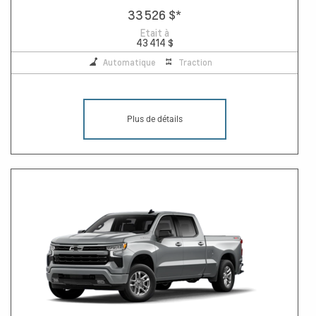
33 526 $
*
Etait à
43 414 $
Automatique
Traction
Plus de détails