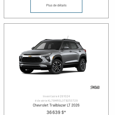
Plus de détails
Inventaire #
261024
# de série
KL79MRSL3TB253729
Chevrolet Trailblazer LT 2026
36 639 $
*