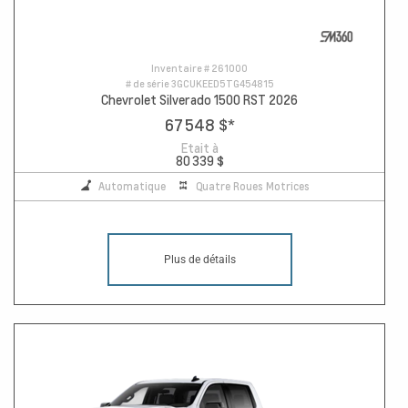
Inventaire #
261000
# de série
3GCUKEED5TG454815
Chevrolet Silverado 1500 RST 2026
67 548 $
*
Etait à
80 339 $
Automatique
Quatre Roues Motrices
Plus de détails