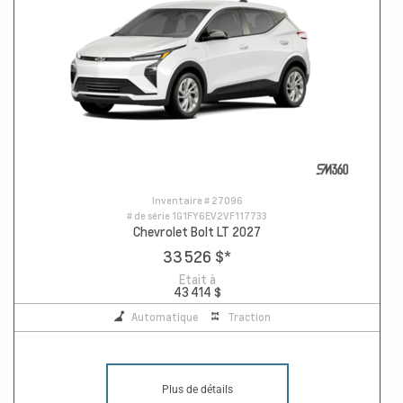
Inventaire #
27096
# de série
1G1FY6EV2VF117733
Chevrolet Bolt LT 2027
33 526 $
*
Etait à
43 414 $
Automatique
Traction
Plus de détails