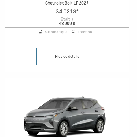
Chevrolet Bolt LT 2027
34 021 $
*
Etait à
43 909 $
Automatique
Traction
Plus de détails