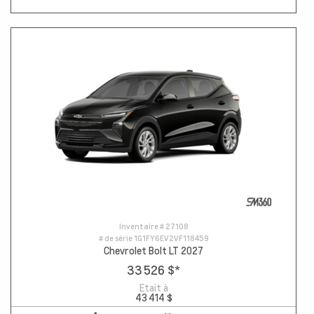
Inventaire #
27108
# de série
1G1FY6EV2VF118459
Chevrolet Bolt LT 2027
33 526 $
*
Etait à
43 414 $