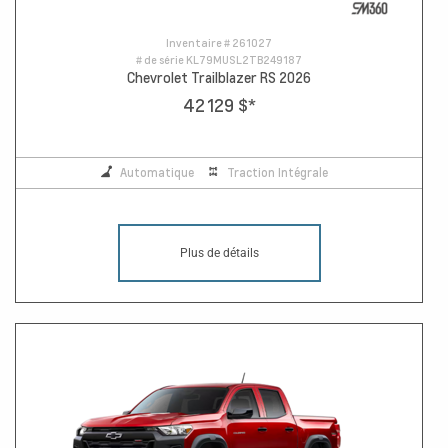
Inventaire #
261027
# de série
KL79MUSL2TB249187
Chevrolet Trailblazer RS 2026
42 129 $
*
Automatique
Traction Intégrale
Plus de détails