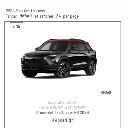
230
véhicules trouvés
défaut
24
Tri par
et afficher
par page
15
Inventaire #
261041
# de série
KL79MUSL9TB250451
Chevrolet Trailblazer RS 2026
39 384 $
*