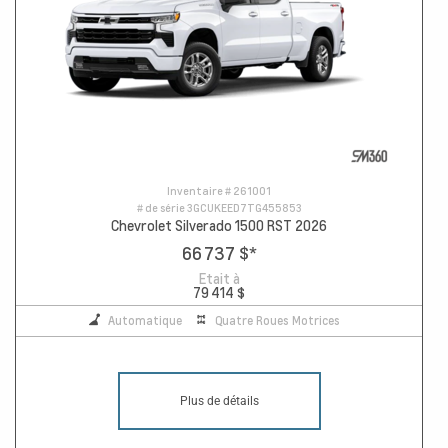
Inventaire #
261001
# de série
3GCUKEED7TG455853
Chevrolet Silverado 1500 RST 2026
66 737 $
*
Etait à
79 414 $
Automatique
Quatre Roues Motrices
Plus de détails