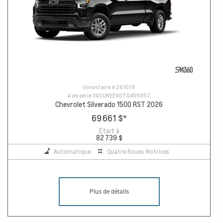
Inventaire #
261019
# de série
3GCUKEE80TG455857
Chevrolet Silverado 1500 RST 2026
69 661 $
*
Etait à
82 739 $
Automatique
Quatre Roues Motrices
Plus de détails