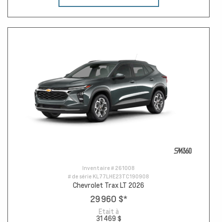
Inventaire #
261008
# de série
KL77LHE23TC190908
Chevrolet Trax LT 2026
29 960 $
*
Etait à
31 469 $