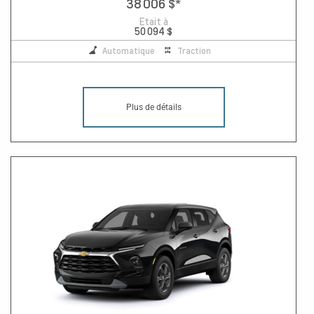
38 006 $
*
Etait à
50 094 $
Automatique
Traction
Plus de détails