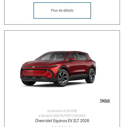
Plus de détails
Inventaire #
261045
# de série
3GN7DLRP9TS192950
Chevrolet Equinox EV 2LT 2026