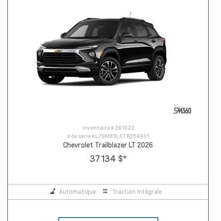
Inventaire #
261023
# de série
KL79MRSL0TB256801
Chevrolet Trailblazer LT 2026
37 134 $
*
Automatique
Traction Intégrale