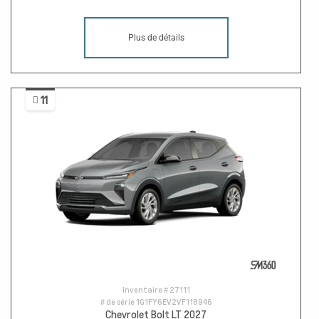
Plus de détails
11
Inventaire #
27111
# de série
1G1FY6EV2VF118946
Chevrolet Bolt LT 2027