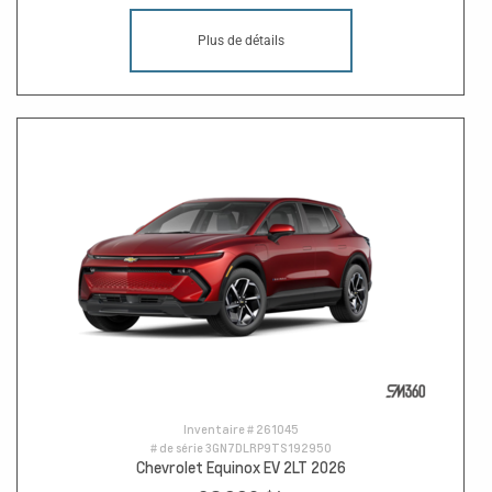
Plus de détails
Inventaire #
261045
# de série
3GN7DLRP9TS192950
Chevrolet Equinox EV 2LT 2026