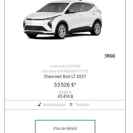
Inventaire #
27096
# de série
1G1FY6EV2VF117733
Chevrolet Bolt LT 2027
33 526 $
*
Etait à
43 414 $
Automatique
Traction
Plus de détails