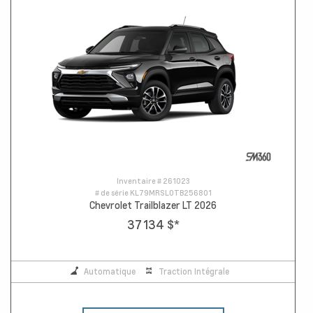
Inventaire #
261023
# de série
KL79MRSL0TB256801
Chevrolet Trailblazer LT 2026
37 134 $
*
Automatique
Traction Intégrale