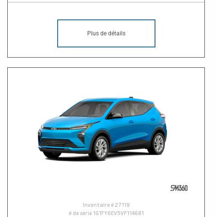
Plus de détails
Inventaire #
27119
# de série
1G1FY6EV5VF114681