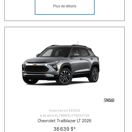
Plus de détails
Inventaire #
261024
# de série
KL79MRSL3TB253729
Chevrolet Trailblazer LT 2026
36 639 $
*