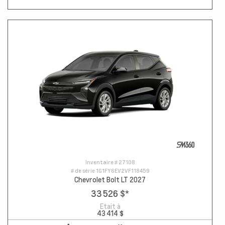
Inventaire #
27108
# de série
1G1FY6EV2VF118459
Chevrolet Bolt LT 2027
33 526 $
*
Etait à
43 414 $