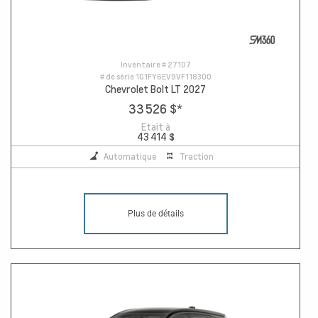
Inventaire #
27107
# de série
1G1FY6EV9VF118300
Chevrolet Bolt LT 2027
33 526 $
*
Etait à
43 414 $
Automatique
Traction
Plus de détails