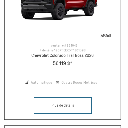
Inventaire #
261043
# de série
1GCPTEEK5T1301598
Chevrolet Colorado Trail Boss 2026
56 119 $
*
Automatique
Quatre Roues Motrices
Plus de détails