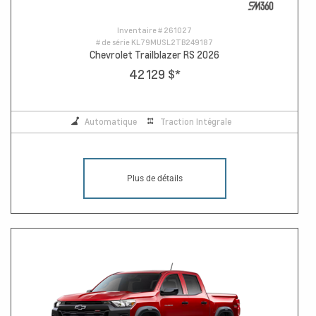
Inventaire #
261027
# de série
KL79MUSL2TB249187
Chevrolet Trailblazer RS 2026
42 129 $
*
Automatique
Traction Intégrale
Plus de détails