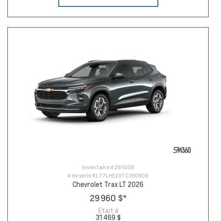
Inventaire #
261008
# de série
KL77LHE23TC190908
Chevrolet Trax LT 2026
29 960 $
*
Etait à
31 469 $