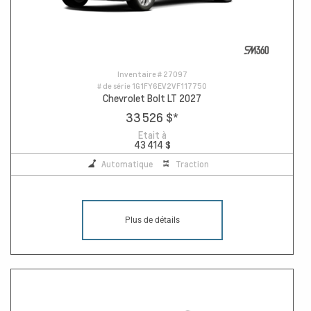
Inventaire #
27097
# de série
1G1FY6EV2VF117750
Chevrolet Bolt LT 2027
33 526 $
*
Etait à
43 414 $
Automatique
Traction
Plus de détails