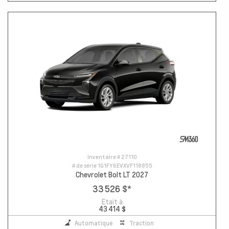
Inventaire #
27110
# de série
1G1FY6EVXVF118855
Chevrolet Bolt LT 2027
33 526 $
*
Etait à
43 414 $
Automatique
Traction