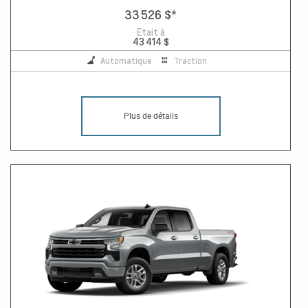
33 526 $
*
Etait à
43 414 $
Automatique
Traction
Plus de détails