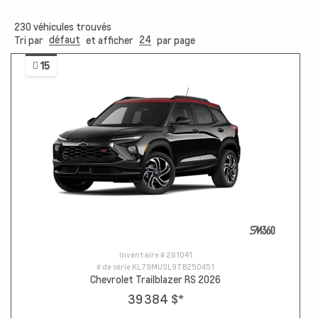
230
véhicules trouvés
défaut
24
Tri par
et afficher
par page
15
Inventaire #
261041
# de série
KL79MUSL9TB250451
Chevrolet Trailblazer RS 2026
39 384 $
*