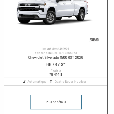
Inventaire #
261001
# de série
3GCUKEED7TG455853
Chevrolet Silverado 1500 RST 2026
66 737 $
*
Etait à
79 414 $
Automatique
Quatre Roues Motrices
Plus de détails