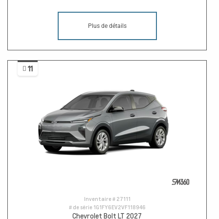
Plus de détails
11
Inventaire #
27111
# de série
1G1FY6EV2VF118946
Chevrolet Bolt LT 2027