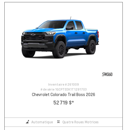
Inventaire #
261009
# de série
1GCPTEEK1T1291703
Chevrolet Colorado Trail Boss 2026
52 719 $
*
Automatique
Quatre Roues Motrices