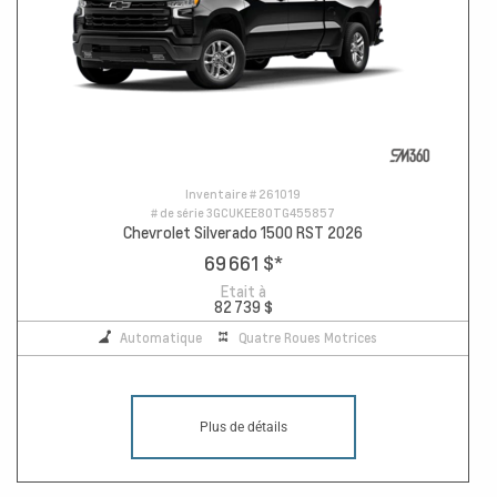
Inventaire #
261019
# de série
3GCUKEE80TG455857
Chevrolet Silverado 1500 RST 2026
69 661 $
*
Etait à
82 739 $
Automatique
Quatre Roues Motrices
Plus de détails