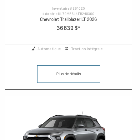
Inventaire #
261025
# de série
KL79MRSL4TB248300
Chevrolet Trailblazer LT 2026
36 639 $
*
Automatique
Traction Intégrale
Plus de détails