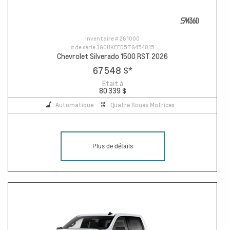
Inventaire #
261000
# de série
3GCUKEED5TG454815
Chevrolet Silverado 1500 RST 2026
67 548 $
*
Etait à
80 339 $
Automatique
Quatre Roues Motrices
Plus de détails