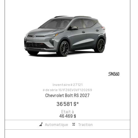
Inventaire #
27121
# de série
1G1FZ6EV0VF120269
Chevrolet Bolt RS 2027
36 581 $
*
Etait à
46 469 $
Automatique
Traction