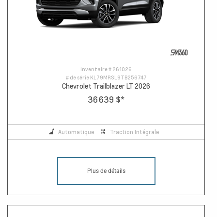
Inventaire #
261026
# de série
KL79MRSL9TB256747
Chevrolet Trailblazer LT 2026
36 639 $
*
Automatique
Traction Intégrale
Plus de détails