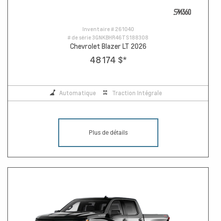
Inventaire #
261040
# de série
3GNKBHR46TS188308
Chevrolet Blazer LT 2026
48 174 $
*
Automatique
Traction Intégrale
Plus de détails