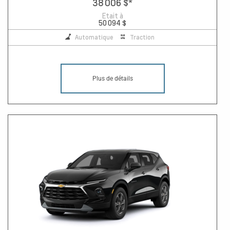
38 006 $
*
Etait à
50 094 $
Automatique
Traction
Plus de détails