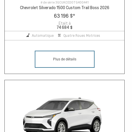
# de série
3GCUKCED0TG400441
Chevrolet Silverado 1500 Custom Trail Boss 2026
63 196 $
*
Etait à
74 684 $
Automatique
Quatre Roues Motrices
Plus de détails