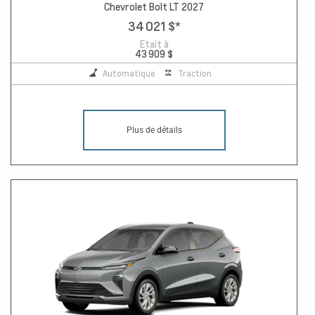
Chevrolet Bolt LT 2027
34 021 $
*
Etait à
43 909 $
Automatique
Traction
Plus de détails