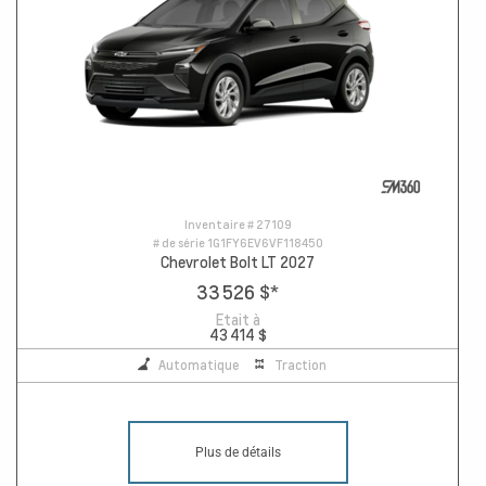
Inventaire #
27109
# de série
1G1FY6EV6VF118450
Chevrolet Bolt LT 2027
33 526 $
*
Etait à
43 414 $
Automatique
Traction
Plus de détails