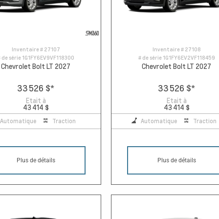
Inventaire #
27107
Inventaire #
27108
 de série
1G1FY6EV9VF118300
# de série
1G1FY6EV2VF118459
Chevrolet Bolt LT 2027
Chevrolet Bolt LT 2027
33 526 $
*
33 526 $
*
Etait à
Etait à
43 414 $
43 414 $
Automatique
Traction
Automatique
Traction
Plus de détails
Plus de détails