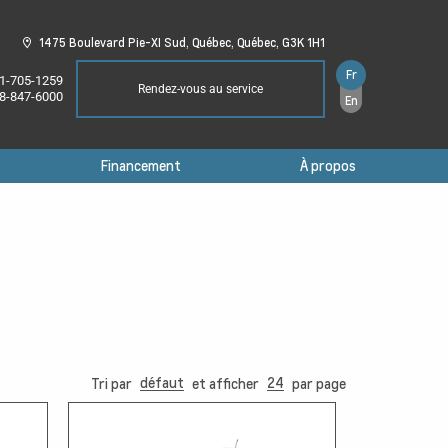
1475 Boulevard Pie-XI Sud,
Québec,
Québec,
G3K 1H1
Fr
1-705-1259
Rendez-vous au service
8-847-6000
En
Financement
À propos
défaut
24
Tri par
et afficher
par page