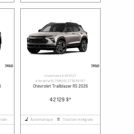
Inventaire #
261027
# de série
KL79MUSL2TB249187
6
Chevrolet Trailblazer RS 2026
42 129 $
*
rale
Automatique
Traction Intégrale