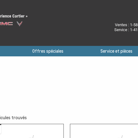
Ventes :
1-58
Service :
1-41
Offres spéciales
Service et pièces
icules trouvés