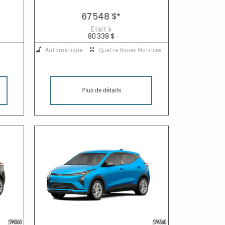
67 548 $
*
Etait à
80 339 $
Automatique
Quatre Roues Motrices
Plus de détails