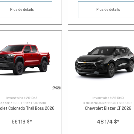
Plus de détails
Plus de détails
Inventaire #
261043
Inventaire #
261040
 de série
1GCPTEEK5T1301598
# de série
3GNKBHR46TS188308
olet Colorado Trail Boss 2026
Chevrolet Blazer LT 2026
56 119 $
*
48 174 $
*