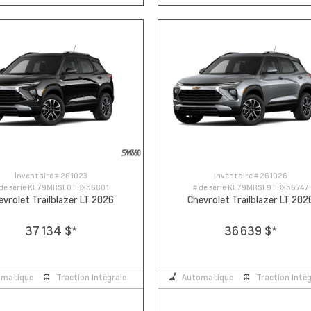
Inventaire #
261023
Inventaire #
261026
de série
KL79MRSL0TB256801
# de série
KL79MRSL9TB256747
evrolet Trailblazer LT 2026
Chevrolet Trailblazer LT 202
37 134 $
*
36 639 $
*
omatique
Traction Intégrale
Automatique
Traction Intég