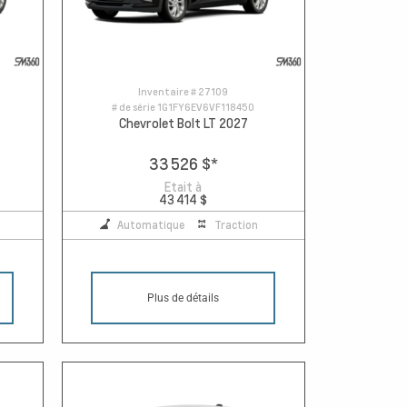
Inventaire #
27109
# de série
1G1FY6EV6VF118450
Chevrolet Bolt LT 2027
33 526 $
*
Etait à
43 414 $
Automatique
Traction
Plus de détails