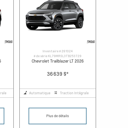
Inventaire #
261024
# de série
KL79MRSL3TB253729
6
Chevrolet Trailblazer LT 2026
36 639 $
*
rale
Automatique
Traction Intégrale
Plus de détails