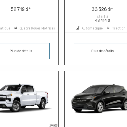
52 719 $
*
33 526 $
*
Etait à
43 414 $
atique
Quatre Roues Motrices
Automatique
Traction
Plus de détails
Plus de détails