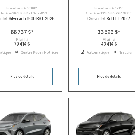
Inventaire #
261001
Inventaire #
27110
 de série
3GCUKEED7TG455853
# de série
1G1FY6EVXVF118855
olet Silverado 1500 RST 2026
Chevrolet Bolt LT 2027
66 737 $
*
33 526 $
*
Etait à
Etait à
79 414 $
43 414 $
atique
Quatre Roues Motrices
Automatique
Traction
Plus de détails
Plus de détails