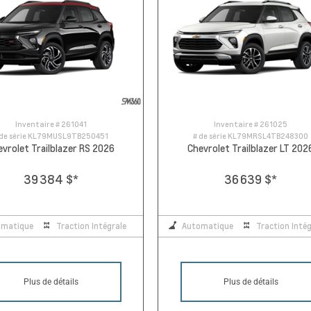
Inventaire #
261041
Inventaire #
261025
de série
KL79MUSL9TB250451
# de série
KL79MRSL4TB248300
evrolet Trailblazer RS 2026
Chevrolet Trailblazer LT 202
39 384 $
*
36 639 $
*
omatique
Traction Intégrale
Automatique
Traction Intég
Plus de détails
Plus de détails