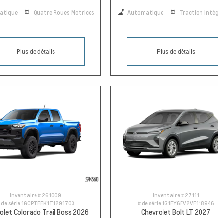
atique
Quatre Roues Motrices
Automatique
Traction Intég
Plus de détails
Plus de détails
Inventaire #
261009
Inventaire #
27111
 de série
1GCPTEEK1T1291703
# de série
1G1FY6EV2VF118946
olet Colorado Trail Boss 2026
Chevrolet Bolt LT 2027