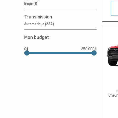
Beige (1)
Transmission
Automatique (234)
Mon budget
0$
250,000$
#
Chevr