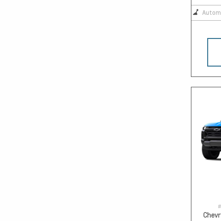
Autom
#
Chevr