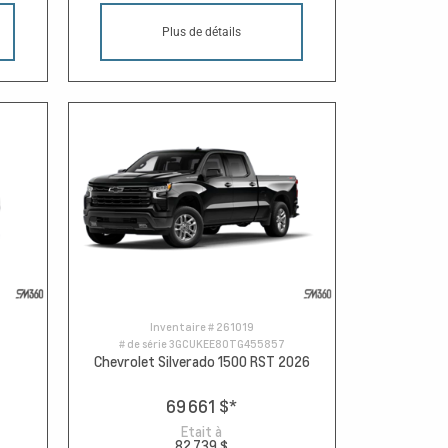
Plus de détails
Inventaire #
261019
# de série
3GCUKEE80TG455857
Chevrolet Silverado 1500 RST 2026
69 661 $
*
Etait à
82 739 $