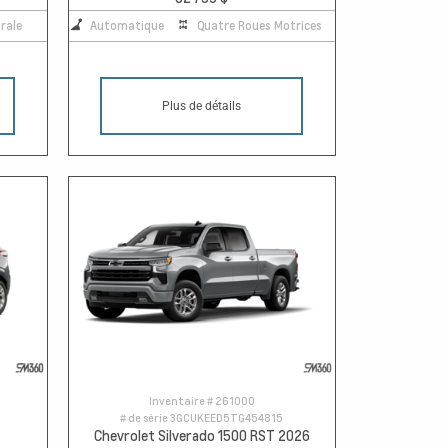
rale
Automatique
Quatre Roues Motrices
Plus de détails
Inventaire #
261000
# de série
3GCUKEED5TG454815
Chevrolet Silverado 1500 RST 2026