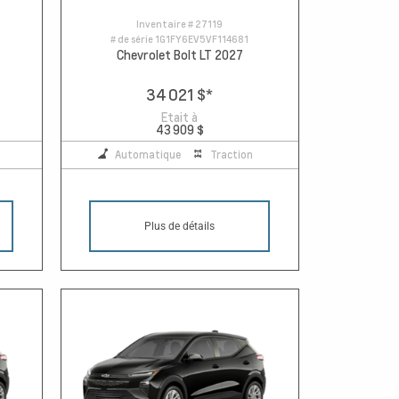
Inventaire #
27119
# de série
1G1FY6EV5VF114681
Chevrolet Bolt LT 2027
34 021 $
*
Etait à
43 909 $
Automatique
Traction
Plus de détails