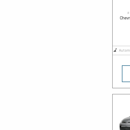
#
Chevr
Autom