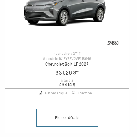
Inventaire #
27111
# de série
1G1FY6EV2VF118946
Chevrolet Bolt LT 2027
33 526 $
*
Etait à
43 414 $
Automatique
Traction
Plus de détails