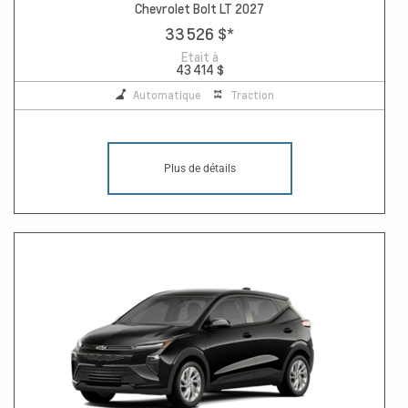
Chevrolet Bolt LT 2027
33 526 $
*
Etait à
43 414 $
Automatique
Traction
Plus de détails