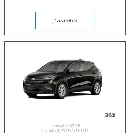
Plus de détails
Inventaire #
27108
# de série
1G1FY6EV2VF118459