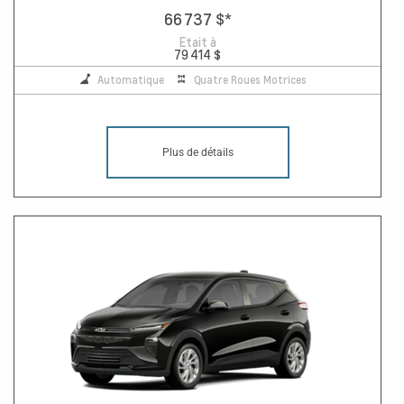
66 737 $
*
Etait à
79 414 $
Automatique
Quatre Roues Motrices
Plus de détails