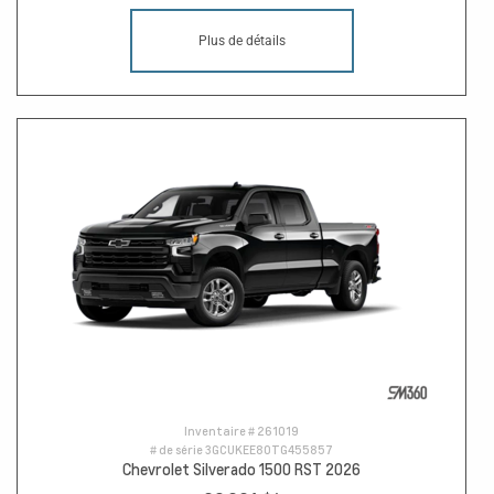
Plus de détails
Inventaire #
261019
# de série
3GCUKEE80TG455857
Chevrolet Silverado 1500 RST 2026