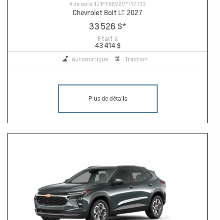
# de série
1G1FY6EV2VF117733
Chevrolet Bolt LT 2027
33 526 $
*
Etait à
43 414 $
Automatique
Traction
Plus de détails