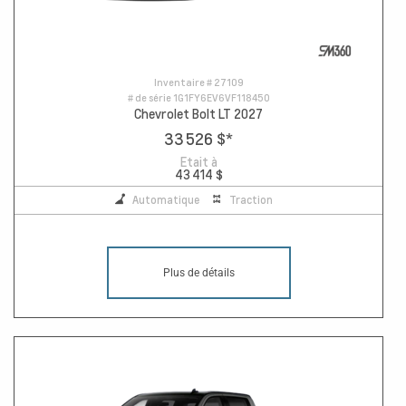
Inventaire #
27109
# de série
1G1FY6EV6VF118450
Chevrolet Bolt LT 2027
33 526 $
*
Etait à
43 414 $
Automatique
Traction
Plus de détails