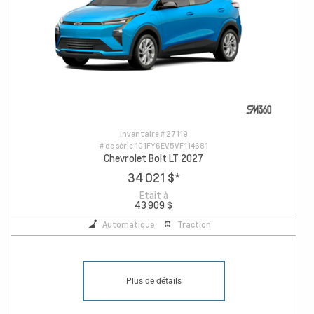
Inventaire #
27119
# de série
1G1FY6EV5VF114681
Chevrolet Bolt LT 2027
34 021 $
*
Etait à
43 909 $
Automatique
Traction
Plus de détails