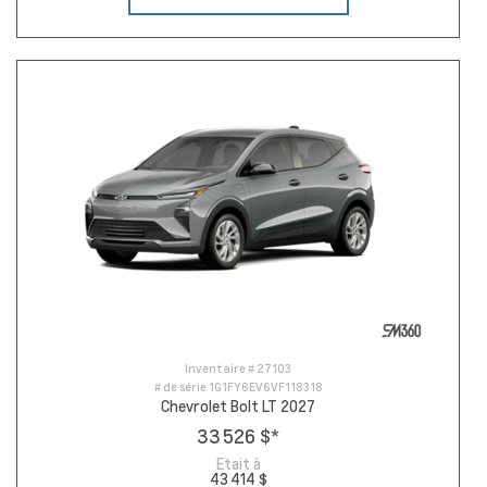
Inventaire #
27103
# de série
1G1FY6EV6VF118318
Chevrolet Bolt LT 2027
33 526 $
*
Etait à
43 414 $