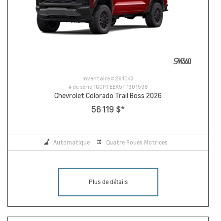
Inventaire #
261043
# de série
1GCPTEEK5T1301598
Chevrolet Colorado Trail Boss 2026
56 119 $
*
Automatique
Quatre Roues Motrices
Plus de détails