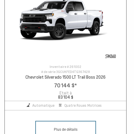
Inventaire #
261002
# de série
3GCUKFED4TG367428
Chevrolet Silverado 1500 LT Trail Boss 2026
70 144 $
*
Etait à
83 104 $
Automatique
Quatre Roues Motrices
Plus de détails