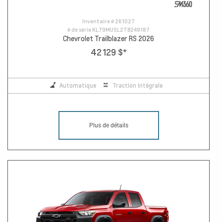
Inventaire #
261027
# de série
KL79MUSL2TB249187
Chevrolet Trailblazer RS 2026
42 129 $
*
Automatique
Traction Intégrale
Plus de détails