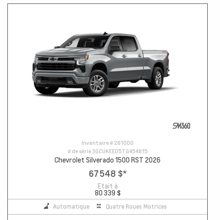
Inventaire #
261000
# de série
3GCUKEED5TG454815
Chevrolet Silverado 1500 RST 2026
67 548 $
*
Etait à
80 339 $
Automatique
Quatre Roues Motrices