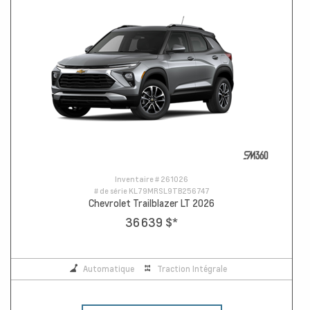
Inventaire #
261026
# de série
KL79MRSL9TB256747
Chevrolet Trailblazer LT 2026
36 639 $
*
Automatique
Traction Intégrale