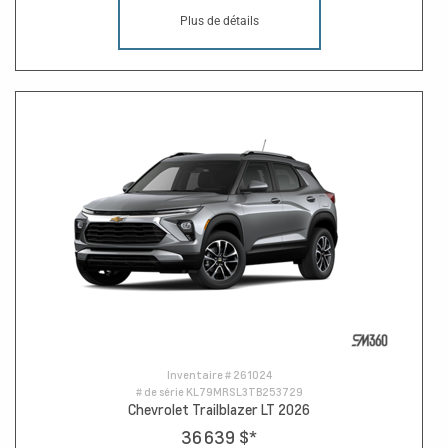
Plus de détails
Inventaire #
261024
# de série
KL79MRSL3TB253729
Chevrolet Trailblazer LT 2026
36 639 $
*