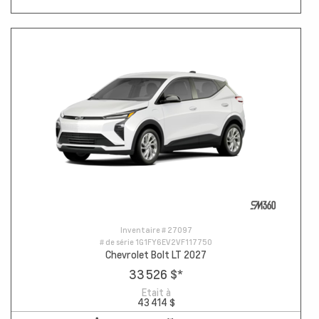
Inventaire #
27097
# de série
1G1FY6EV2VF117750
Chevrolet Bolt LT 2027
33 526 $
*
Etait à
43 414 $