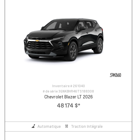
Inventaire #
261040
# de série
3GNKBHR46TS188308
Chevrolet Blazer LT 2026
48 174 $
*
Automatique
Traction Intégrale