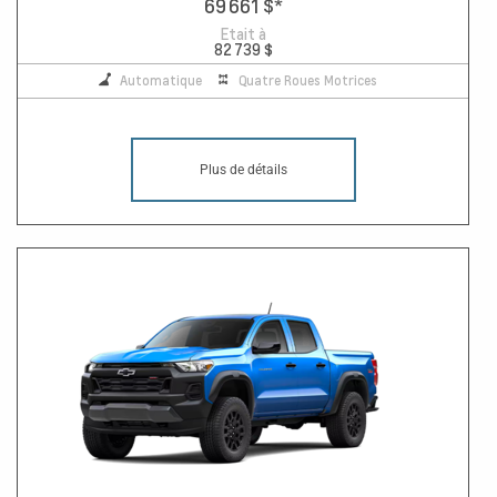
69 661 $
*
Etait à
82 739 $
Automatique
Quatre Roues Motrices
Plus de détails