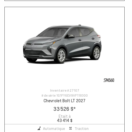
Inventaire #
27107
# de série
1G1FY6EV9VF118300
Chevrolet Bolt LT 2027
33 526 $
*
Etait à
43 414 $
Automatique
Traction