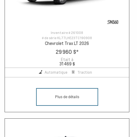
Inventaire #
261008
# de série
KL77LHE23TC190908
Chevrolet Trax LT 2026
29 960 $
*
Etait à
31 469 $
Automatique
Traction
Plus de détails