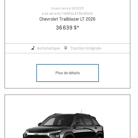
Inventaire #
261025
# de série
KL79MRSL4TB248300
Chevrolet Trailblazer LT 2026
36 639 $
*
Automatique
Traction Intégrale
Plus de détails