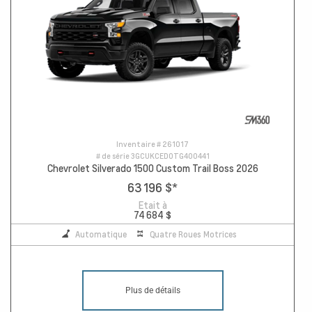
Inventaire #
261017
# de série
3GCUKCED0TG400441
Chevrolet Silverado 1500 Custom Trail Boss 2026
63 196 $
*
Etait à
74 684 $
Automatique
Quatre Roues Motrices
Plus de détails