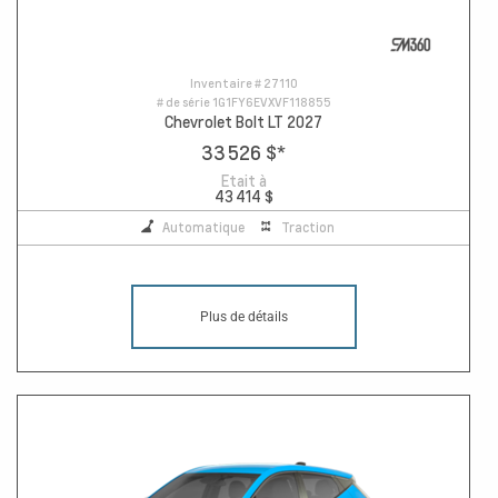
Inventaire #
27110
# de série
1G1FY6EVXVF118855
Chevrolet Bolt LT 2027
33 526 $
*
Etait à
43 414 $
Automatique
Traction
Plus de détails