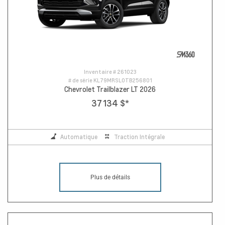
Inventaire #
261023
# de série
KL79MRSL0TB256801
Chevrolet Trailblazer LT 2026
37 134 $
*
Automatique
Traction Intégrale
Plus de détails