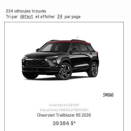
234
véhicules trouvés
défaut
24
Tri par
et afficher
par page
Inventaire #
261041
# de série
KL79MUSL9TB250451
Chevrolet Trailblazer RS 2026
39 384 $
*