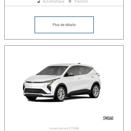
Automatique
Traction
Plus de détails
Inventaire #
27096