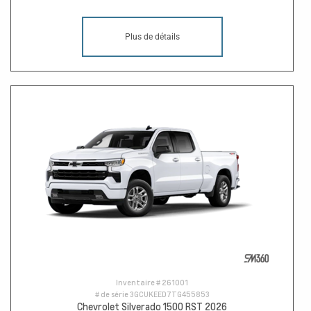
Plus de détails
Inventaire #
261001
# de série
3GCUKEED7TG455853
Chevrolet Silverado 1500 RST 2026