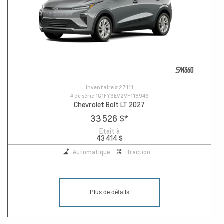
Inventaire #
27111
# de série
1G1FY6EV2VF118946
Chevrolet Bolt LT 2027
33 526 $
*
Etait à
43 414 $
Automatique
Traction
Plus de détails