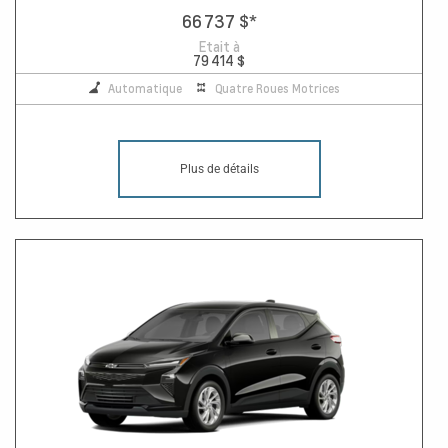
66 737 $
*
Etait à
79 414 $
Automatique
Quatre Roues Motrices
Plus de détails