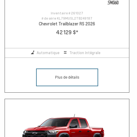
Inventaire #
261027
# de série
KL79MUSL2TB249187
Chevrolet Trailblazer RS 2026
42 129 $
*
Automatique
Traction Intégrale
Plus de détails