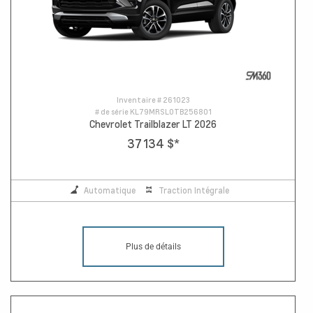
Inventaire #
261023
# de série
KL79MRSL0TB256801
Chevrolet Trailblazer LT 2026
37 134 $
*
Automatique
Traction Intégrale
Plus de détails