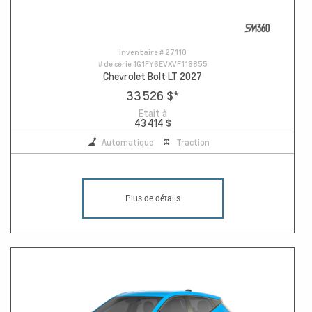
Inventaire #
27110
# de série
1G1FY6EVXVF118855
Chevrolet Bolt LT 2027
33 526 $
*
Etait à
43 414 $
Automatique
Traction
Plus de détails