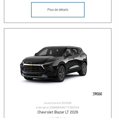
Plus de détails
Inventaire #
261040
# de série
3GNKBHR46TS188308
Chevrolet Blazer LT 2026