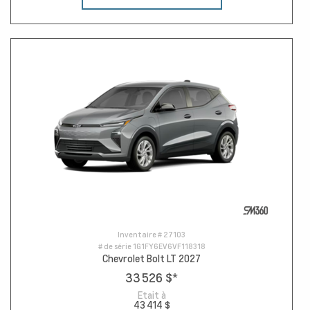
Inventaire #
27103
# de série
1G1FY6EV6VF118318
Chevrolet Bolt LT 2027
33 526 $
*
Etait à
43 414 $