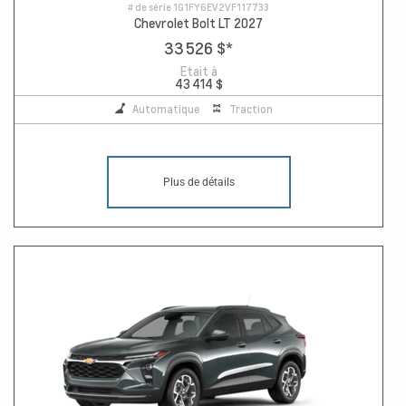
# de série
1G1FY6EV2VF117733
Chevrolet Bolt LT 2027
33 526 $
*
Etait à
43 414 $
Automatique
Traction
Plus de détails