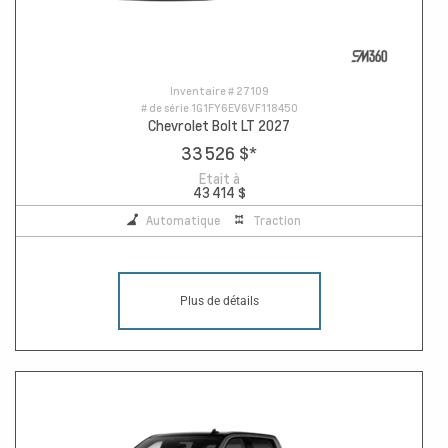
Inventaire #
27109
# de série
1G1FY6EV6VF118450
Chevrolet Bolt LT 2027
33 526 $
*
Etait à
43 414 $
Automatique
Traction
Plus de détails