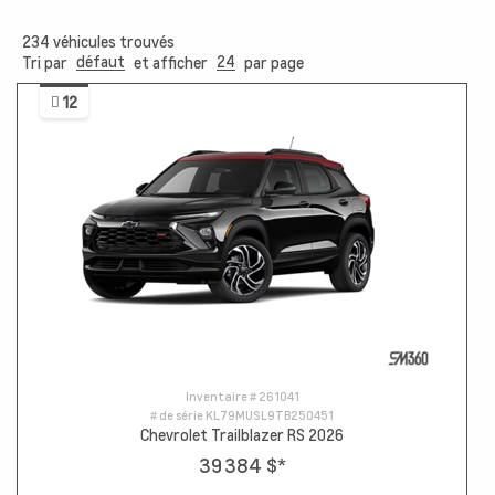
234
véhicules trouvés
défaut
24
Tri par
et afficher
par page
12
Inventaire #
261041
# de série
KL79MUSL9TB250451
Chevrolet Trailblazer RS 2026
39 384 $
*