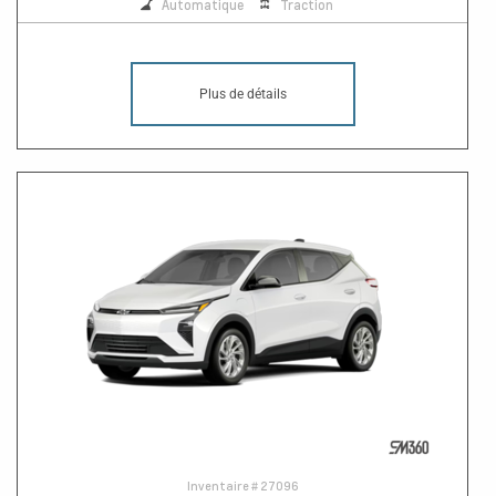
Automatique
Traction
Plus de détails
Inventaire #
27096