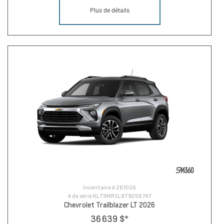
Plus de détails
Inventaire #
261026
# de série
KL79MRSL9TB256747
Chevrolet Trailblazer LT 2026
36 639 $
*