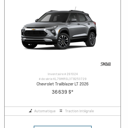
Inventaire #
261024
# de série
KL79MRSL3TB253729
Chevrolet Trailblazer LT 2026
36 639 $
*
Automatique
Traction Intégrale