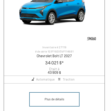
Inventaire #
27119
# de série
1G1FY6EV5VF114681
Chevrolet Bolt LT 2027
34 021 $
*
Etait à
43 909 $
Automatique
Traction
Plus de détails