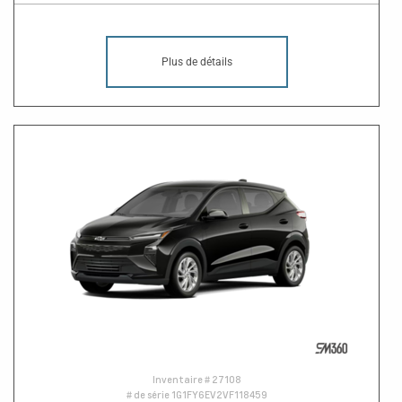
Plus de détails
Inventaire #
27108
# de série
1G1FY6EV2VF118459