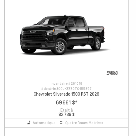
Inventaire #
261019
# de série
3GCUKEE80TG455857
Chevrolet Silverado 1500 RST 2026
69 661 $
*
Etait à
82 739 $
Automatique
Quatre Roues Motrices