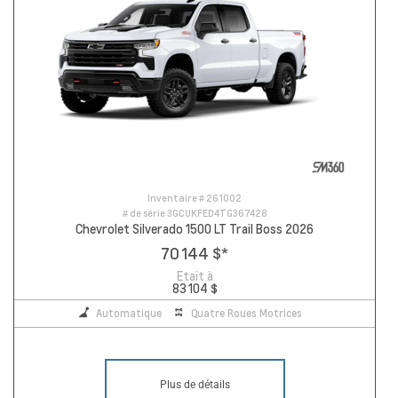
Inventaire #
261002
# de série
3GCUKFED4TG367428
Chevrolet Silverado 1500 LT Trail Boss 2026
70 144 $
*
Etait à
83 104 $
Automatique
Quatre Roues Motrices
Plus de détails