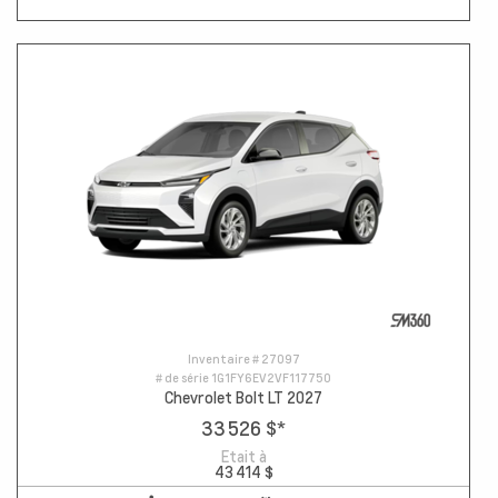
Inventaire #
27097
# de série
1G1FY6EV2VF117750
Chevrolet Bolt LT 2027
33 526 $
*
Etait à
43 414 $