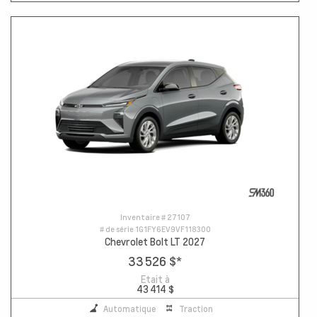
Inventaire #
27107
# de série
1G1FY6EV9VF118300
Chevrolet Bolt LT 2027
33 526 $
*
Etait à
43 414 $
Automatique
Traction