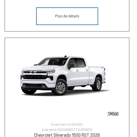
Plus de détails
Inventaire #
261001
# de série
3GCUKEED7TG455853
Chevrolet Silverado 1500 RST 2026