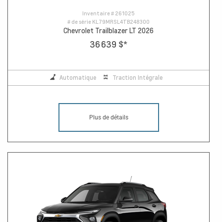
Inventaire #
261025
# de série
KL79MRSL4TB248300
Chevrolet Trailblazer LT 2026
36 639 $
*
Automatique
Traction Intégrale
Plus de détails