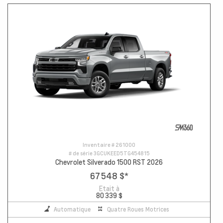
Inventaire #
261000
# de série
3GCUKEED5TG454815
Chevrolet Silverado 1500 RST 2026
67 548 $
*
Etait à
80 339 $
Automatique
Quatre Roues Motrices