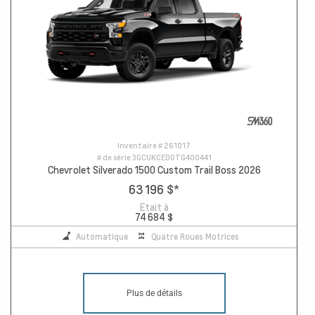
Inventaire #
261017
# de série
3GCUKCED0TG400441
Chevrolet Silverado 1500 Custom Trail Boss 2026
63 196 $
*
Etait à
74 684 $
Automatique
Quatre Roues Motrices
Plus de détails