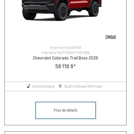
Inventaire #
261043
# de série
1GCPTEEK5T1301598
Chevrolet Colorado Trail Boss 2026
56 119 $
*
Automatique
Quatre Roues Motrices
Plus de détails