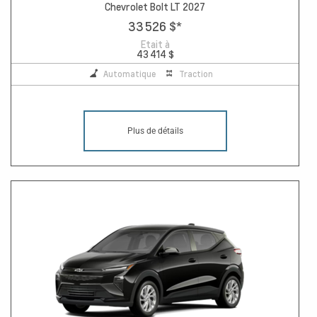
Chevrolet Bolt LT 2027
33 526 $
*
Etait à
43 414 $
Automatique
Traction
Plus de détails