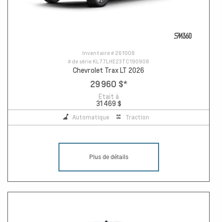
Inventaire #
261008
# de série
KL77LHE23TC190908
Chevrolet Trax LT 2026
29 960 $
*
Etait à
31 469 $
Automatique
Traction
Plus de détails