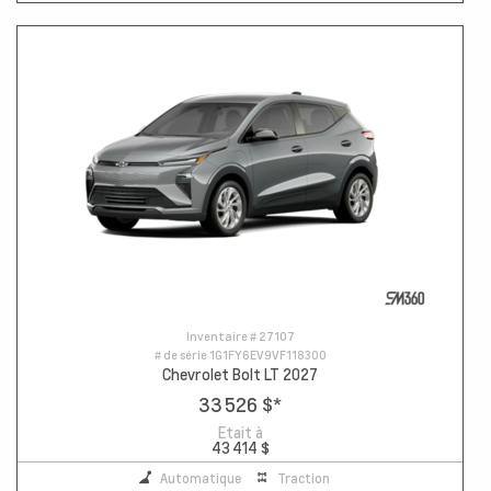
Inventaire #
27107
# de série
1G1FY6EV9VF118300
Chevrolet Bolt LT 2027
33 526 $
*
Etait à
43 414 $
Automatique
Traction