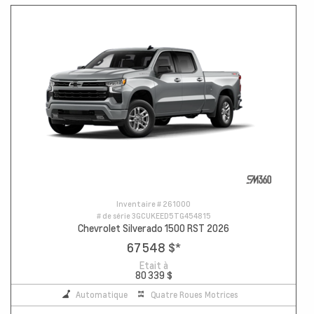
Inventaire #
261000
# de série
3GCUKEED5TG454815
Chevrolet Silverado 1500 RST 2026
67 548 $
*
Etait à
80 339 $
Automatique
Quatre Roues Motrices