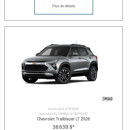
Plus de détails
Inventaire #
261026
# de série
KL79MRSL9TB256747
Chevrolet Trailblazer LT 2026
36 639 $
*