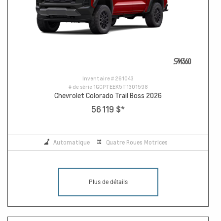
Inventaire #
261043
# de série
1GCPTEEK5T1301598
Chevrolet Colorado Trail Boss 2026
56 119 $
*
Automatique
Quatre Roues Motrices
Plus de détails