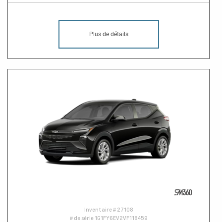
Plus de détails
Inventaire #
27108
# de série
1G1FY6EV2VF118459