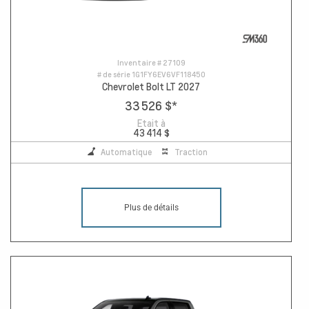
Inventaire #
27109
# de série
1G1FY6EV6VF118450
Chevrolet Bolt LT 2027
33 526 $
*
Etait à
43 414 $
Automatique
Traction
Plus de détails