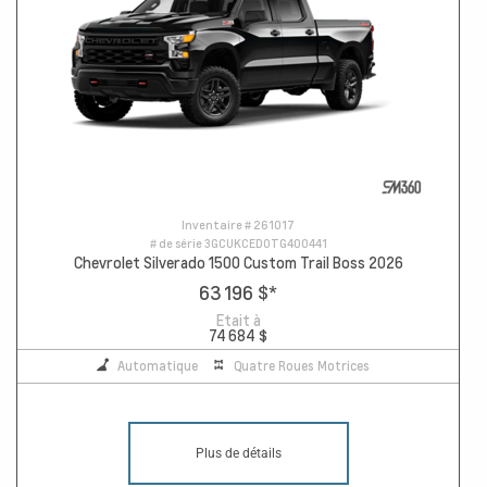
Inventaire #
261017
# de série
3GCUKCED0TG400441
Chevrolet Silverado 1500 Custom Trail Boss 2026
63 196 $
*
Etait à
74 684 $
Automatique
Quatre Roues Motrices
Plus de détails