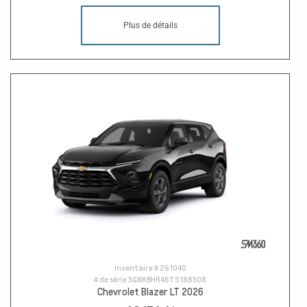
Plus de détails
Inventaire #
261040
# de série
3GNKBHR46TS188308
Chevrolet Blazer LT 2026