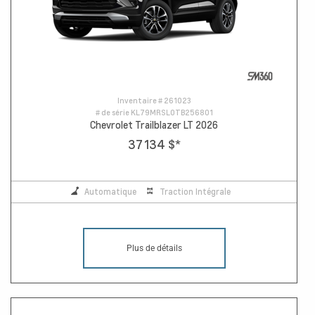
Inventaire #
261023
# de série
KL79MRSL0TB256801
Chevrolet Trailblazer LT 2026
37 134 $
*
Automatique
Traction Intégrale
Plus de détails