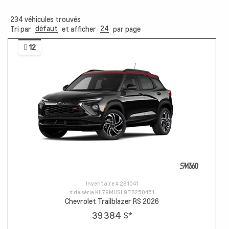
234
véhicules trouvés
défaut
24
Tri par
et afficher
par page
12
Inventaire #
261041
# de série
KL79MUSL9TB250451
Chevrolet Trailblazer RS 2026
39 384 $
*