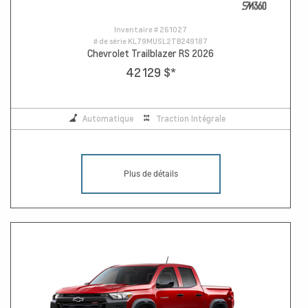
Inventaire #
261027
# de série
KL79MUSL2TB249187
Chevrolet Trailblazer RS 2026
42 129 $
*
Automatique
Traction Intégrale
Plus de détails