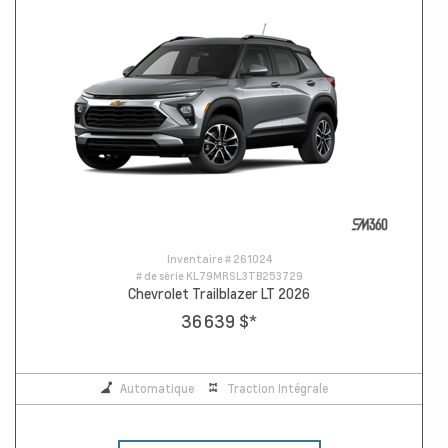
Inventaire #
261024
# de série
KL79MRSL3TB253729
Chevrolet Trailblazer LT 2026
36 639 $
*
Automatique
Traction Intégrale