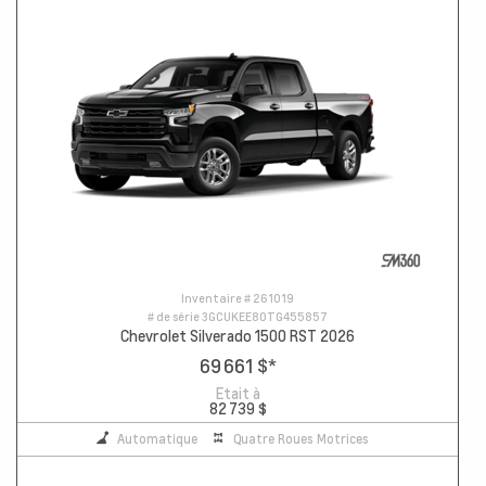
Inventaire #
261019
# de série
3GCUKEE80TG455857
Chevrolet Silverado 1500 RST 2026
69 661 $
*
Etait à
82 739 $
Automatique
Quatre Roues Motrices