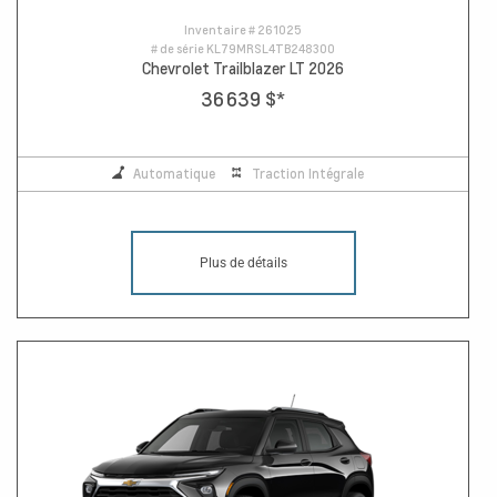
Inventaire #
261025
# de série
KL79MRSL4TB248300
Chevrolet Trailblazer LT 2026
36 639 $
*
Automatique
Traction Intégrale
Plus de détails