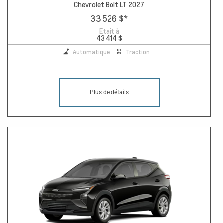
Chevrolet Bolt LT 2027
33 526 $
*
Etait à
43 414 $
Automatique
Traction
Plus de détails