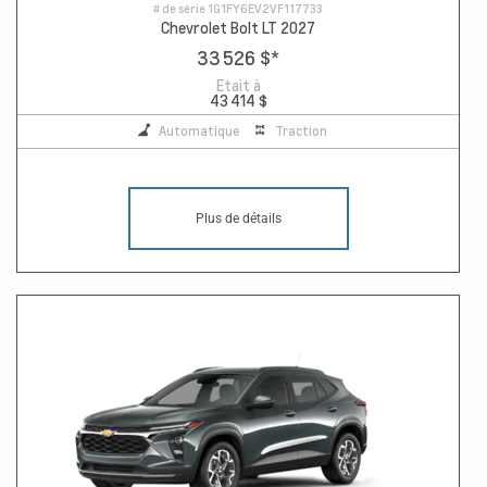
# de série
1G1FY6EV2VF117733
Chevrolet Bolt LT 2027
33 526 $
*
Etait à
43 414 $
Automatique
Traction
Plus de détails