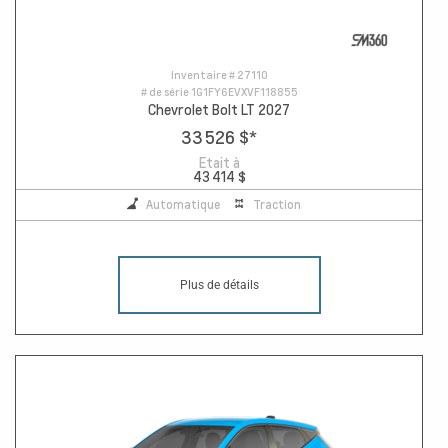
Inventaire #
27110
# de série
1G1FY6EVXVF118855
Chevrolet Bolt LT 2027
33 526 $
*
Etait à
43 414 $
Automatique
Traction
Plus de détails