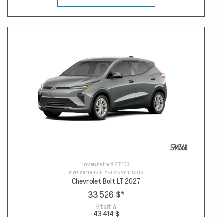
Inventaire #
27103
# de série
1G1FY6EV6VF118318
Chevrolet Bolt LT 2027
33 526 $
*
Etait à
43 414 $