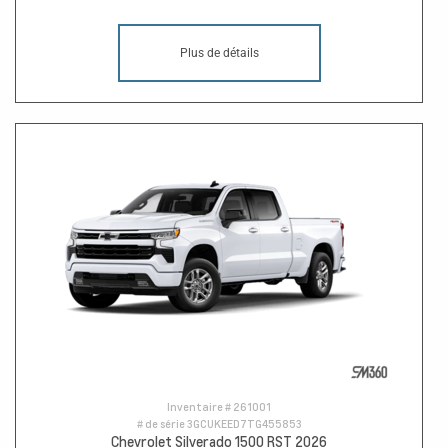
Plus de détails
Inventaire #
261001
# de série
3GCUKEED7TG455853
Chevrolet Silverado 1500 RST 2026