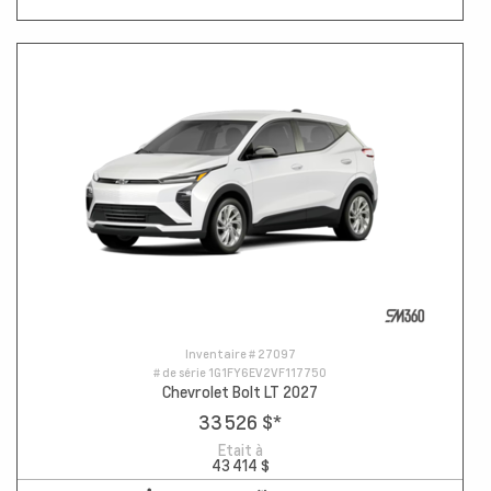
Inventaire #
27097
# de série
1G1FY6EV2VF117750
Chevrolet Bolt LT 2027
33 526 $
*
Etait à
43 414 $