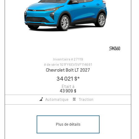
Inventaire #
27119
# de série
1G1FY6EV5VF114681
Chevrolet Bolt LT 2027
34 021 $
*
Etait à
43 909 $
Automatique
Traction
Plus de détails