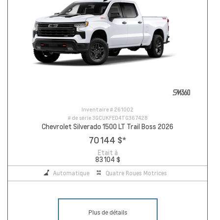
Inventaire #
261002
# de série
3GCUKFED4TG367428
Chevrolet Silverado 1500 LT Trail Boss 2026
70 144 $
*
Etait à
83 104 $
Automatique
Quatre Roues Motrices
Plus de détails