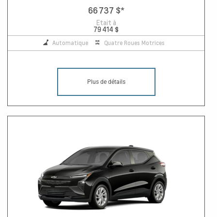
66 737 $
*
Etait à
79 414 $
Automatique
Quatre Roues Motrices
Plus de détails