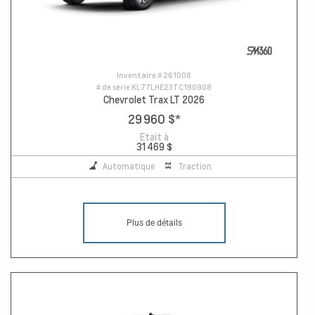
Inventaire #
261008
# de série
KL77LHE23TC190908
Chevrolet Trax LT 2026
29 960 $
*
Etait à
31 469 $
Automatique
Traction
Plus de détails