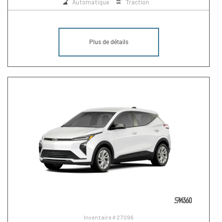
Automatique
Traction
Plus de détails
Inventaire #
27096