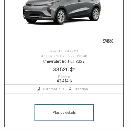
Inventaire #
27111
# de série
1G1FY6EV2VF118946
Chevrolet Bolt LT 2027
33 526 $
*
Etait à
43 414 $
Automatique
Traction
Plus de détails