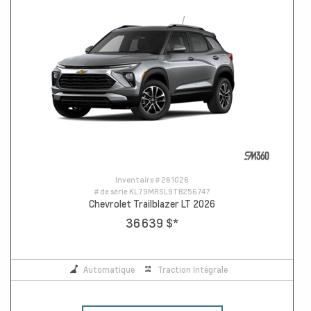
Inventaire #
261026
# de série
KL79MRSL9TB256747
Chevrolet Trailblazer LT 2026
36 639 $
*
Automatique
Traction Intégrale