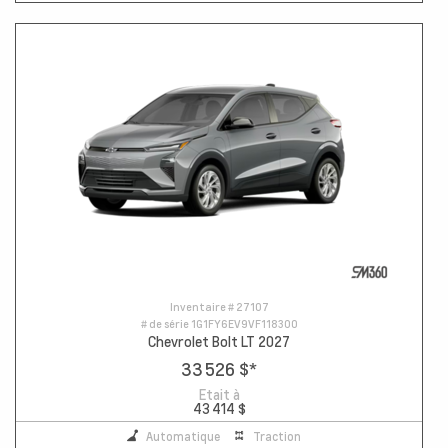
Inventaire #
27107
# de série
1G1FY6EV9VF118300
Chevrolet Bolt LT 2027
33 526 $
*
Etait à
43 414 $
Automatique
Traction