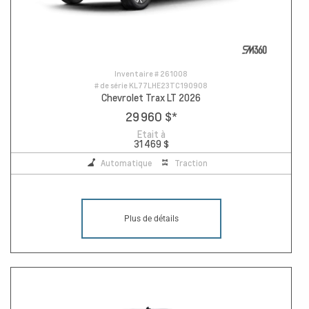
Inventaire #
261008
# de série
KL77LHE23TC190908
Chevrolet Trax LT 2026
29 960 $
*
Etait à
31 469 $
Automatique
Traction
Plus de détails