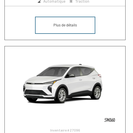
Automatique
Traction
Plus de détails
Inventaire #
27096