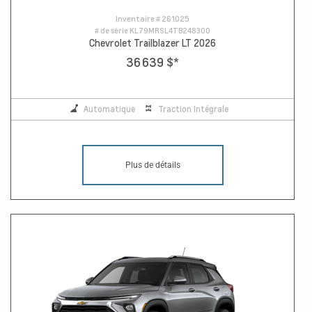
Inventaire #
261025
# de série
KL79MRSL4TB248300
Chevrolet Trailblazer LT 2026
36 639 $
*
Automatique
Traction Intégrale
Plus de détails