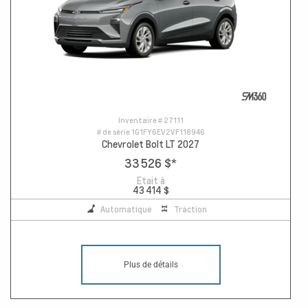
Inventaire #
27111
# de série
1G1FY6EV2VF118946
Chevrolet Bolt LT 2027
33 526 $
*
Etait à
43 414 $
Automatique
Traction
Plus de détails