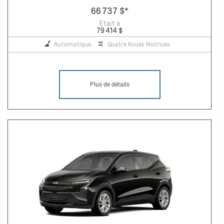
66 737 $
*
Etait à
79 414 $
Automatique
Quatre Roues Motrices
Plus de détails