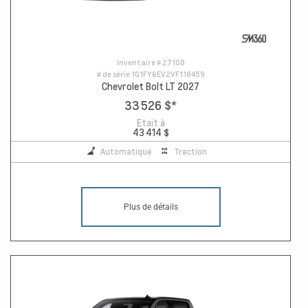
Inventaire #
27108
# de série
1G1FY6EV2VF118459
Chevrolet Bolt LT 2027
33 526 $
*
Etait à
43 414 $
Automatique
Traction
Plus de détails