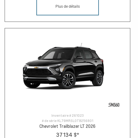
Plus de détails
Inventaire #
261023
# de série
KL79MRSL0TB256801
Chevrolet Trailblazer LT 2026
37 134 $
*