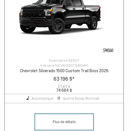
Inventaire #
261017
# de série
3GCUKCED0TG400441
Chevrolet Silverado 1500 Custom Trail Boss 2026
63 196 $
*
Etait à
74 684 $
Automatique
Quatre Roues Motrices
Plus de détails