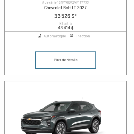
# de série
1G1FY6EV2VF117733
Chevrolet Bolt LT 2027
33 526 $
*
Etait à
43 414 $
Automatique
Traction
Plus de détails