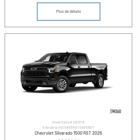
Plus de détails
Inventaire #
261019
# de série
3GCUKEE80TG455857
Chevrolet Silverado 1500 RST 2026