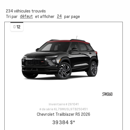
234
véhicules trouvés
défaut
24
Tri par
et afficher
par page
12
Inventaire #
261041
# de série
KL79MUSL9TB250451
Chevrolet Trailblazer RS 2026
39 384 $
*