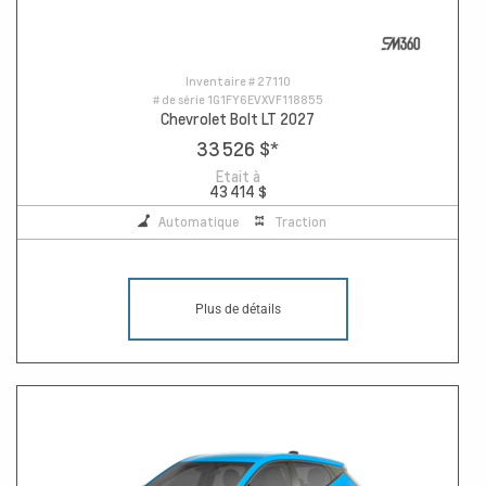
Inventaire #
27110
# de série
1G1FY6EVXVF118855
Chevrolet Bolt LT 2027
33 526 $
*
Etait à
43 414 $
Automatique
Traction
Plus de détails