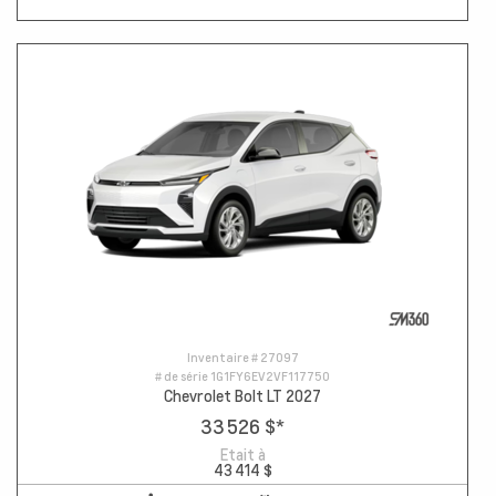
Inventaire #
27097
# de série
1G1FY6EV2VF117750
Chevrolet Bolt LT 2027
33 526 $
*
Etait à
43 414 $