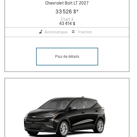
Chevrolet Bolt LT 2027
33 526 $
*
Etait à
43 414 $
Automatique
Traction
Plus de détails