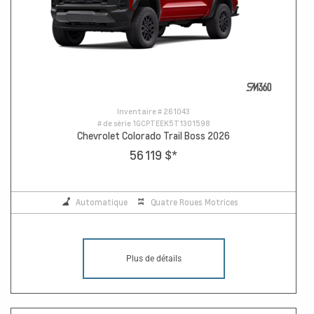
Inventaire #
261043
# de série
1GCPTEEK5T1301598
Chevrolet Colorado Trail Boss 2026
56 119 $
*
Automatique
Quatre Roues Motrices
Plus de détails