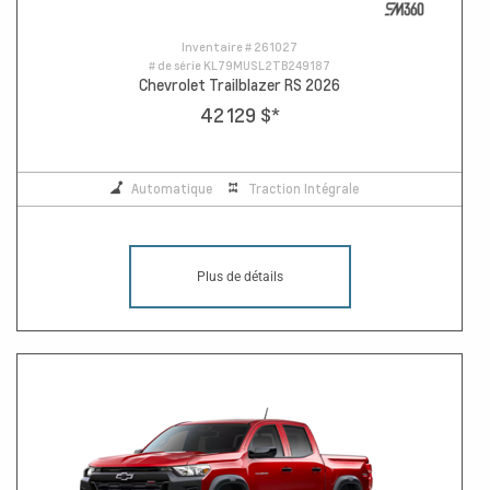
Inventaire #
261027
# de série
KL79MUSL2TB249187
Chevrolet Trailblazer RS 2026
42 129 $
*
Automatique
Traction Intégrale
Plus de détails