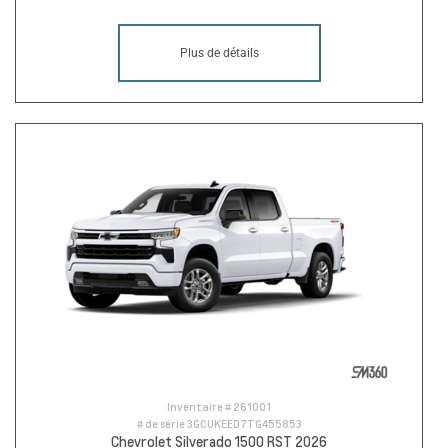
Plus de détails
Inventaire #
261001
# de série
3GCUKEED7TG455853
Chevrolet Silverado 1500 RST 2026