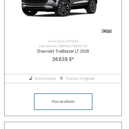
Inventaire #
261024
# de série
KL79MRSL3TB253729
Chevrolet Trailblazer LT 2026
36 639 $
*
Automatique
Traction Intégrale
Plus de détails