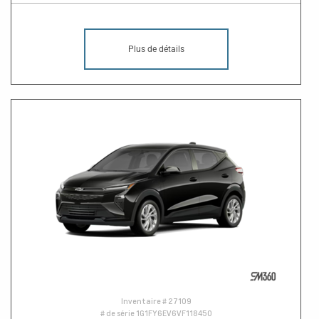
Plus de détails
Inventaire #
27109
# de série
1G1FY6EV6VF118450