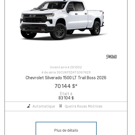
Inventaire #
261002
# de série
3GCUKFED4TG367428
Chevrolet Silverado 1500 LT Trail Boss 2026
70 144 $
*
Etait à
83 104 $
Automatique
Quatre Roues Motrices
Plus de détails