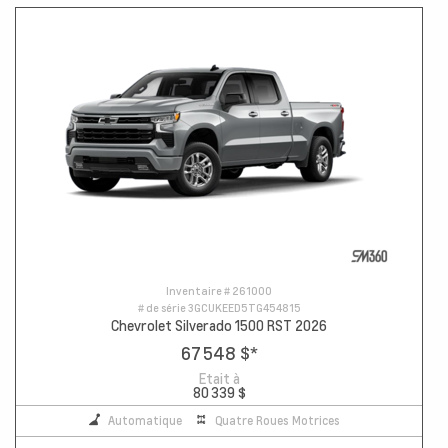
Inventaire #
261000
# de série
3GCUKEED5TG454815
Chevrolet Silverado 1500 RST 2026
67 548 $
*
Etait à
80 339 $
Automatique
Quatre Roues Motrices