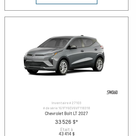
Inventaire #
27103
# de série
1G1FY6EV6VF118318
Chevrolet Bolt LT 2027
33 526 $
*
Etait à
43 414 $