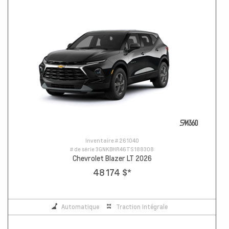
Inventaire #
261040
# de série
3GNKBHR46TS188308
Chevrolet Blazer LT 2026
48 174 $
*
Automatique
Traction Intégrale