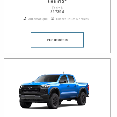
69 661 $
*
Etait à
82 739 $
Automatique
Quatre Roues Motrices
Plus de détails