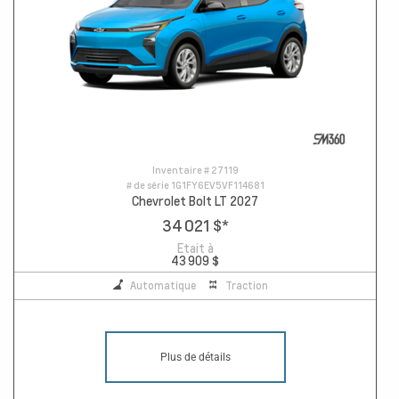
Inventaire #
27119
# de série
1G1FY6EV5VF114681
Chevrolet Bolt LT 2027
34 021 $
*
Etait à
43 909 $
Automatique
Traction
Plus de détails