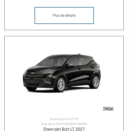
Plus de détails
Inventaire #
27110
# de série
1G1FY6EVXVF118855
Chevrolet Bolt LT 2027