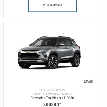
Plus de détails
Inventaire #
261026
# de série
KL79MRSL9TB256747
Chevrolet Trailblazer LT 2026
36 639 $
*