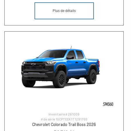
Plus de détails
Inventaire #
261009
# de série
1GCPTEEK1T1291703
Chevrolet Colorado Trail Boss 2026