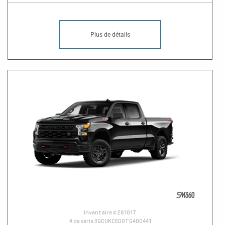
Plus de détails
Inventaire #
261017
# de série
3GCUKCED0TG400441