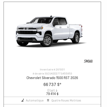
Inventaire #
261001
# de série
3GCUKEED7TG455853
Chevrolet Silverado 1500 RST 2026
66 737 $
*
Etait à
79 414 $
Automatique
Quatre Roues Motrices