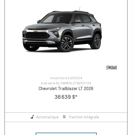
Inventaire #
261024
# de série
KL79MRSL3TB253729
Chevrolet Trailblazer LT 2026
36 639 $
*
Automatique
Traction Intégrale