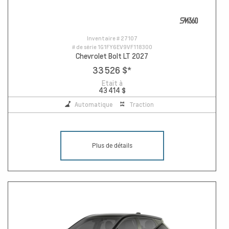
Inventaire #
27107
# de série
1G1FY6EV9VF118300
Chevrolet Bolt LT 2027
33 526 $
*
Etait à
43 414 $
Automatique
Traction
Plus de détails