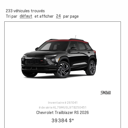
233
véhicules trouvés
défaut
24
Tri par
et afficher
par page
Inventaire #
261041
# de série
KL79MUSL9TB250451
Chevrolet Trailblazer RS 2026
39 384 $
*