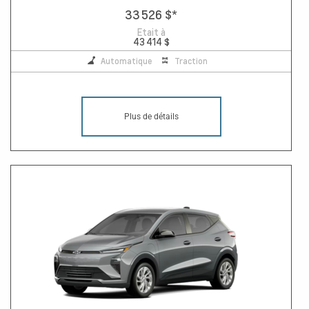
33 526 $
*
Etait à
43 414 $
Automatique
Traction
Plus de détails