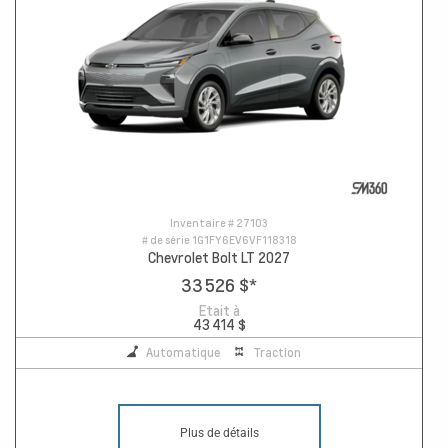
Inventaire #
27103
# de série
1G1FY6EV6VF118318
Chevrolet Bolt LT 2027
33 526 $
*
Etait à
43 414 $
Automatique
Traction
Plus de détails