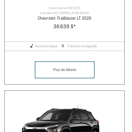
Inventaire #
261025
# de série
KL79MRSL4TB248300
Chevrolet Trailblazer LT 2026
36 639 $
*
Automatique
Traction Intégrale
Plus de détails