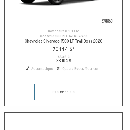
Inventaire #
261002
# de série
3GCUKFED4TG367428
Chevrolet Silverado 1500 LT Trail Boss 2026
70 144 $
*
Etait à
83 104 $
Automatique
Quatre Roues Motrices
Plus de détails