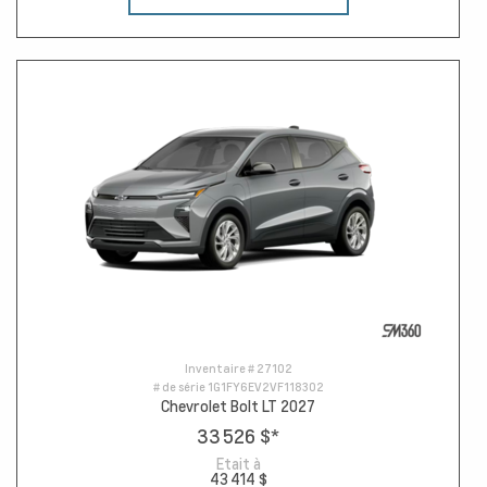
Inventaire #
27102
# de série
1G1FY6EV2VF118302
Chevrolet Bolt LT 2027
33 526 $
*
Etait à
43 414 $