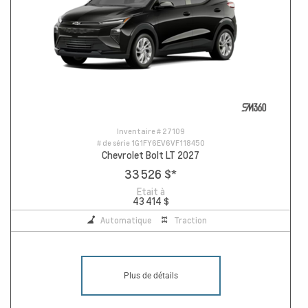
Inventaire #
27109
# de série
1G1FY6EV6VF118450
Chevrolet Bolt LT 2027
33 526 $
*
Etait à
43 414 $
Automatique
Traction
Plus de détails