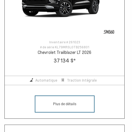
Inventaire #
261023
# de série
KL79MRSL0TB256801
Chevrolet Trailblazer LT 2026
37 134 $
*
Automatique
Traction Intégrale
Plus de détails