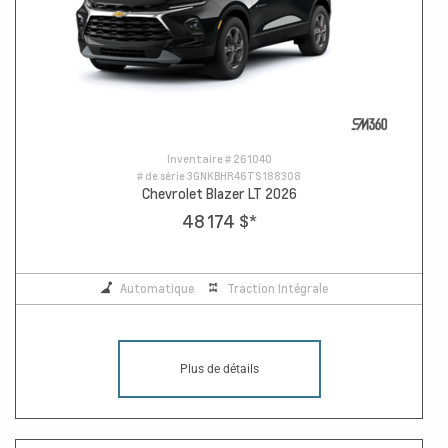
Inventaire #
261040
# de série
3GNKBHR46TS188308
Chevrolet Blazer LT 2026
48 174 $
*
Automatique
Traction Intégrale
Plus de détails