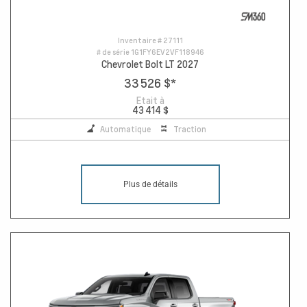
Inventaire #
27111
# de série
1G1FY6EV2VF118946
Chevrolet Bolt LT 2027
33 526 $
*
Etait à
43 414 $
Automatique
Traction
Plus de détails