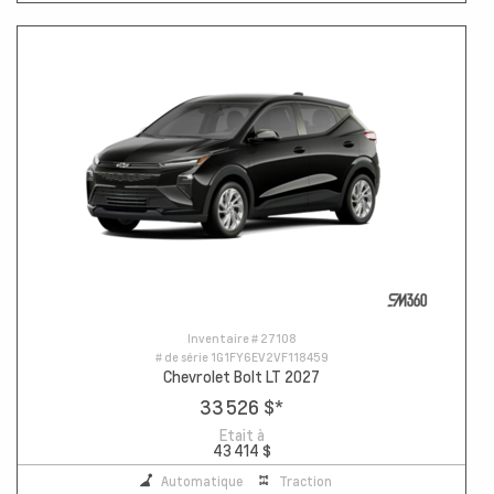
Inventaire #
27108
# de série
1G1FY6EV2VF118459
Chevrolet Bolt LT 2027
33 526 $
*
Etait à
43 414 $
Automatique
Traction