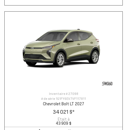
Inventaire #
27098
# de série
1G1FY6EV7VF117811
Chevrolet Bolt LT 2027
34 021 $
*
Etait à
43 909 $