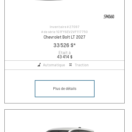
Inventaire #
27097
# de série
1G1FY6EV2VF117750
Chevrolet Bolt LT 2027
33 526 $
*
Etait à
43 414 $
Automatique
Traction
Plus de détails