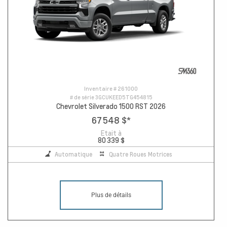
Inventaire #
261000
# de série
3GCUKEED5TG454815
Chevrolet Silverado 1500 RST 2026
67 548 $
*
Etait à
80 339 $
Automatique
Quatre Roues Motrices
Plus de détails