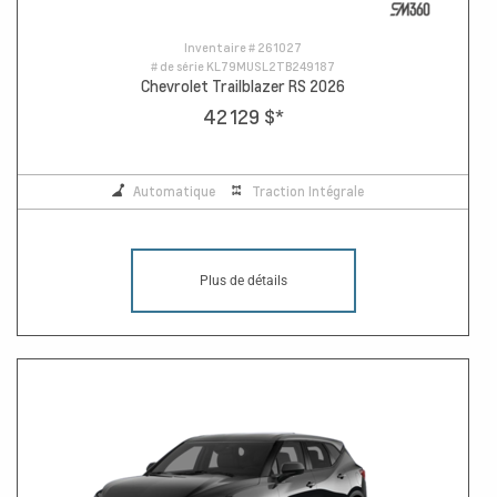
Inventaire #
261027
# de série
KL79MUSL2TB249187
Chevrolet Trailblazer RS 2026
42 129 $
*
Automatique
Traction Intégrale
Plus de détails