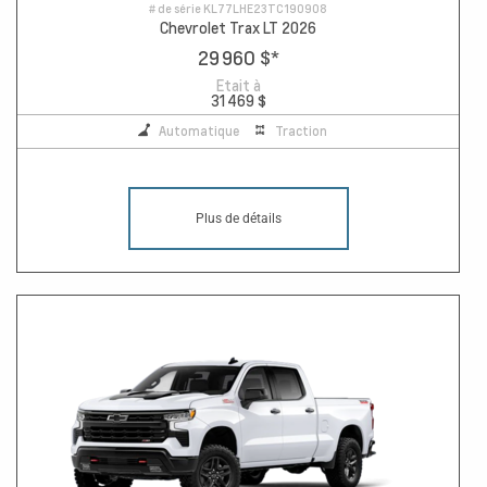
# de série
KL77LHE23TC190908
Chevrolet Trax LT 2026
29 960 $
*
Etait à
31 469 $
Automatique
Traction
Plus de détails