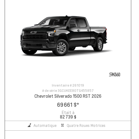
Inventaire #
261019
# de série
3GCUKEE80TG455857
Chevrolet Silverado 1500 RST 2026
69 661 $
*
Etait à
82 739 $
Automatique
Quatre Roues Motrices