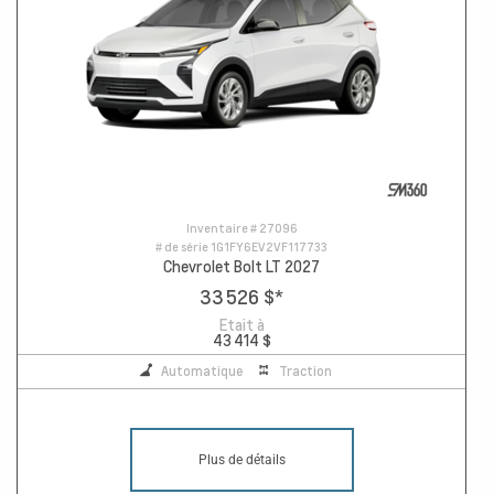
Inventaire #
27096
# de série
1G1FY6EV2VF117733
Chevrolet Bolt LT 2027
33 526 $
*
Etait à
43 414 $
Automatique
Traction
Plus de détails