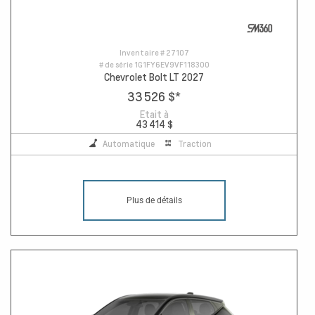
Inventaire #
27107
# de série
1G1FY6EV9VF118300
Chevrolet Bolt LT 2027
33 526 $
*
Etait à
43 414 $
Automatique
Traction
Plus de détails