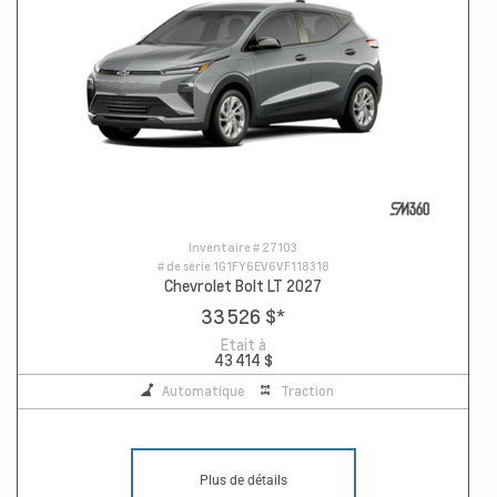
Inventaire #
27103
# de série
1G1FY6EV6VF118318
Chevrolet Bolt LT 2027
33 526 $
*
Etait à
43 414 $
Automatique
Traction
Plus de détails