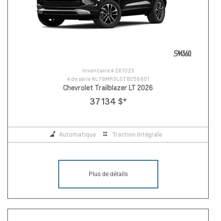
Inventaire #
261023
# de série
KL79MRSL0TB256801
Chevrolet Trailblazer LT 2026
37 134 $
*
Automatique
Traction Intégrale
Plus de détails