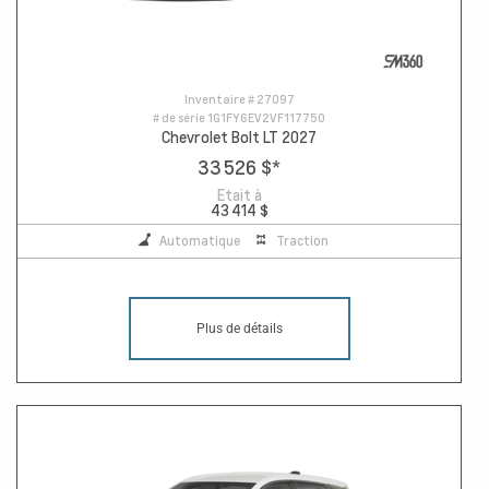
Inventaire #
27097
# de série
1G1FY6EV2VF117750
Chevrolet Bolt LT 2027
33 526 $
*
Etait à
43 414 $
Automatique
Traction
Plus de détails