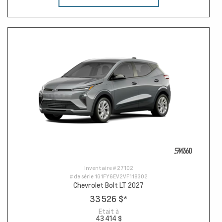
Inventaire #
27102
# de série
1G1FY6EV2VF118302
Chevrolet Bolt LT 2027
33 526 $
*
Etait à
43 414 $