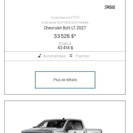
Inventaire #
27111
# de série
1G1FY6EV2VF118946
Chevrolet Bolt LT 2027
33 526 $
*
Etait à
43 414 $
Automatique
Traction
Plus de détails