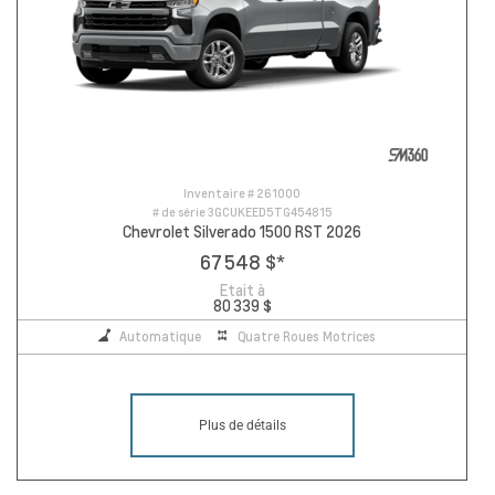
Inventaire #
261000
# de série
3GCUKEED5TG454815
Chevrolet Silverado 1500 RST 2026
67 548 $
*
Etait à
80 339 $
Automatique
Quatre Roues Motrices
Plus de détails