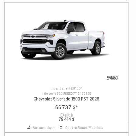
Inventaire #
261001
# de série
3GCUKEED7TG455853
Chevrolet Silverado 1500 RST 2026
66 737 $
*
Etait à
79 414 $
Automatique
Quatre Roues Motrices