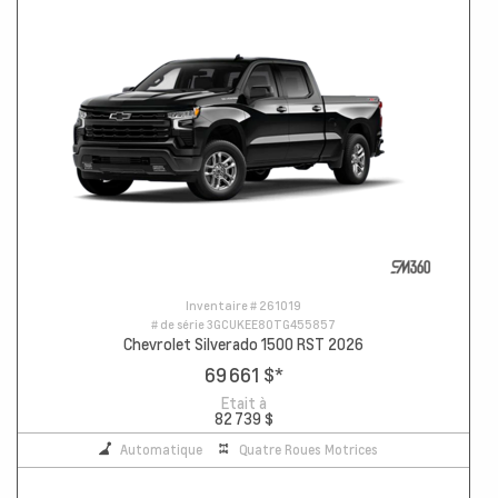
Inventaire #
261019
# de série
3GCUKEE80TG455857
Chevrolet Silverado 1500 RST 2026
69 661 $
*
Etait à
82 739 $
Automatique
Quatre Roues Motrices