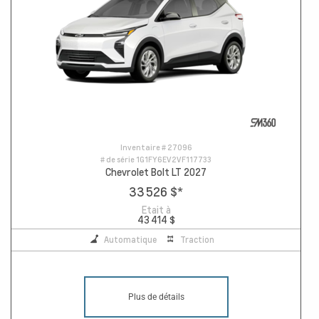
Inventaire #
27096
# de série
1G1FY6EV2VF117733
Chevrolet Bolt LT 2027
33 526 $
*
Etait à
43 414 $
Automatique
Traction
Plus de détails