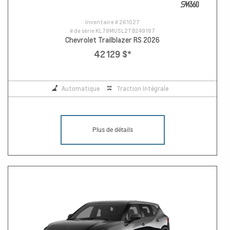
Inventaire #
261027
# de série
KL79MUSL2TB249187
Chevrolet Trailblazer RS 2026
42 129 $
*
Automatique
Traction Intégrale
Plus de détails