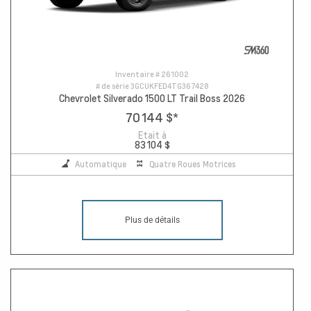
Inventaire #
261002
# de série
3GCUKFED4TG367428
Chevrolet Silverado 1500 LT Trail Boss 2026
70 144 $
*
Etait à
83 104 $
Automatique
Quatre Roues Motrices
Plus de détails