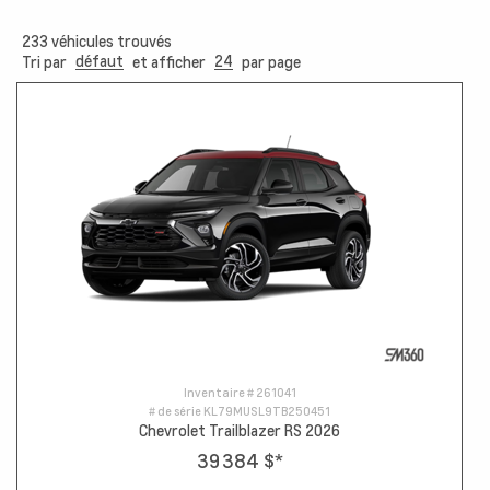
233
véhicules trouvés
défaut
24
Tri par
et afficher
par page
Inventaire #
261041
# de série
KL79MUSL9TB250451
Chevrolet Trailblazer RS 2026
39 384 $
*