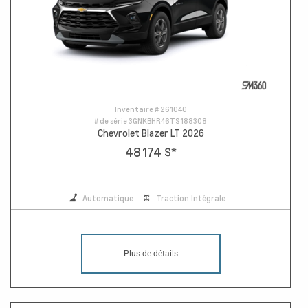
Inventaire #
261040
# de série
3GNKBHR46TS188308
Chevrolet Blazer LT 2026
48 174 $
*
Automatique
Traction Intégrale
Plus de détails