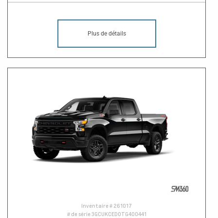
Plus de détails
Inventaire #
261017
# de série
3GCUKCED0TG400441