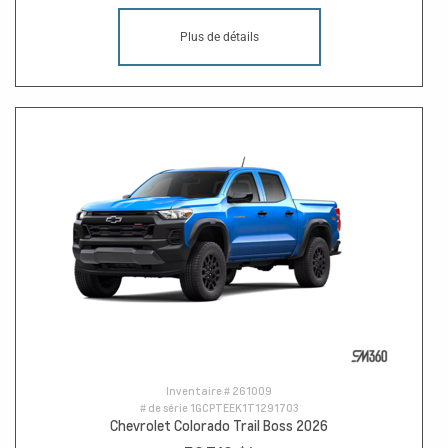
Plus de détails
Inventaire #
261009
# de série
1GCPTEEK1T1291703
Chevrolet Colorado Trail Boss 2026