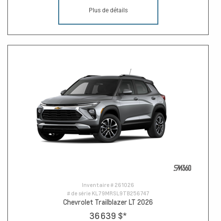
Plus de détails
Inventaire #
261026
# de série
KL79MRSL9TB256747
Chevrolet Trailblazer LT 2026
36 639 $
*