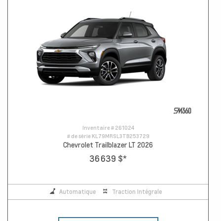
Inventaire #
261024
# de série
KL79MRSL3TB253729
Chevrolet Trailblazer LT 2026
36 639 $
*
Automatique
Traction Intégrale