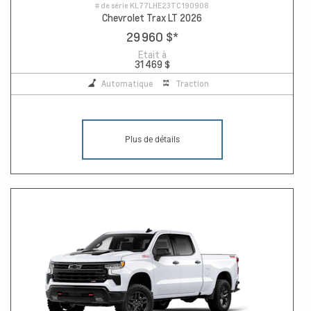
# de série
KL77LHE23TC190908
Chevrolet Trax LT 2026
29 960 $
*
Etait à
31 469 $
Automatique
Traction
Plus de détails