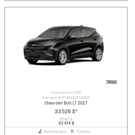
Inventaire #
27108
# de série
1G1FY6EV2VF118459
Chevrolet Bolt LT 2027
33 526 $
*
Etait à
43 414 $
Automatique
Traction