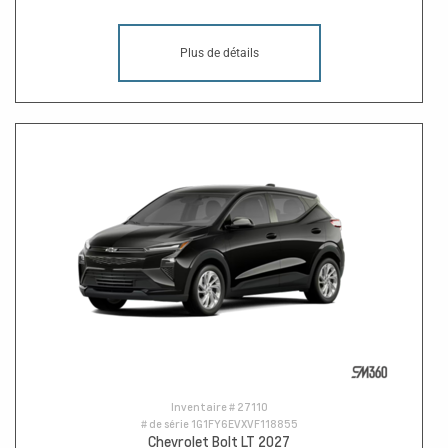
Plus de détails
Inventaire #
27110
# de série
1G1FY6EVXVF118855
Chevrolet Bolt LT 2027