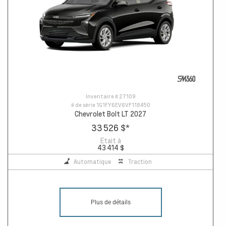
Inventaire #
27109
# de série
1G1FY6EV6VF118450
Chevrolet Bolt LT 2027
33 526 $
*
Etait à
43 414 $
Automatique
Traction
Plus de détails