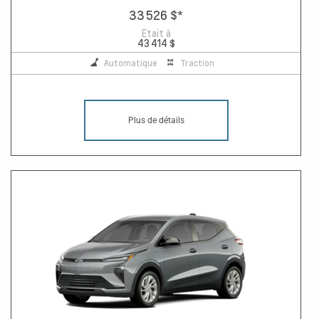
33 526 $
*
Etait à
43 414 $
Automatique
Traction
Plus de détails