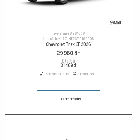
Inventaire #
261008
# de série
KL77LHE23TC190908
Chevrolet Trax LT 2026
29 960 $
*
Etait à
31 469 $
Automatique
Traction
Plus de détails