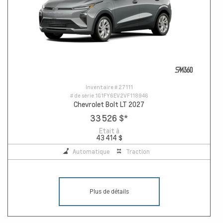
Inventaire #
27111
# de série
1G1FY6EV2VF118946
Chevrolet Bolt LT 2027
33 526 $
*
Etait à
43 414 $
Automatique
Traction
Plus de détails