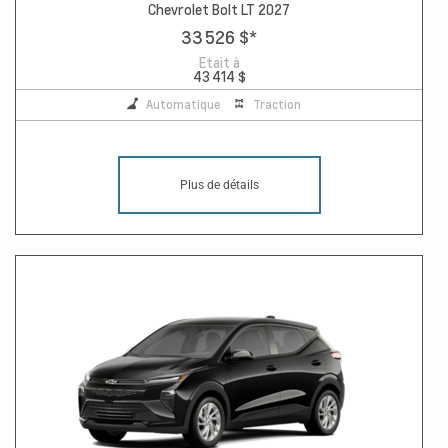
Chevrolet Bolt LT 2027
33 526 $
*
Etait à
43 414 $
Automatique
Traction
Plus de détails