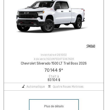
Inventaire #
261002
# de série
3GCUKFED4TG367428
Chevrolet Silverado 1500 LT Trail Boss 2026
70 144 $
*
Etait à
83 104 $
Automatique
Quatre Roues Motrices
Plus de détails