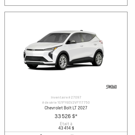
Inventaire #
27097
# de série
1G1FY6EV2VF117750
Chevrolet Bolt LT 2027
33 526 $
*
Etait à
43 414 $