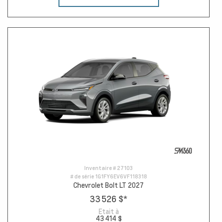
Inventaire #
27103
# de série
1G1FY6EV6VF118318
Chevrolet Bolt LT 2027
33 526 $
*
Etait à
43 414 $