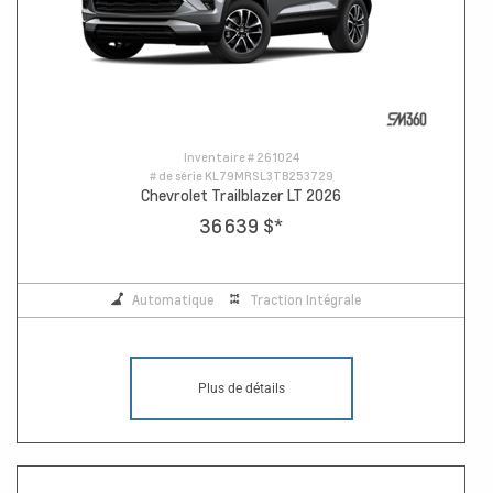
Inventaire #
261024
# de série
KL79MRSL3TB253729
Chevrolet Trailblazer LT 2026
36 639 $
*
Automatique
Traction Intégrale
Plus de détails