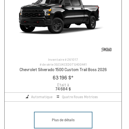
Inventaire #
261017
# de série
3GCUKCED0TG400441
Chevrolet Silverado 1500 Custom Trail Boss 2026
63 196 $
*
Etait à
74 684 $
Automatique
Quatre Roues Motrices
Plus de détails