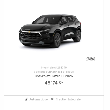
Inventaire #
261040
# de série
3GNKBHR46TS188308
Chevrolet Blazer LT 2026
48 174 $
*
Automatique
Traction Intégrale