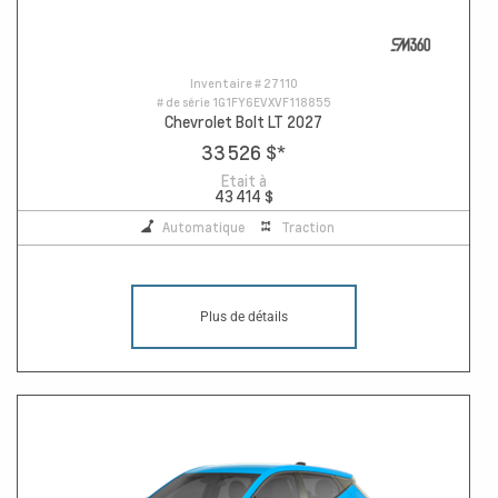
Inventaire #
27110
# de série
1G1FY6EVXVF118855
Chevrolet Bolt LT 2027
33 526 $
*
Etait à
43 414 $
Automatique
Traction
Plus de détails