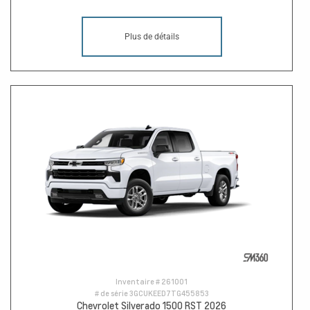
Plus de détails
Inventaire #
261001
# de série
3GCUKEED7TG455853
Chevrolet Silverado 1500 RST 2026