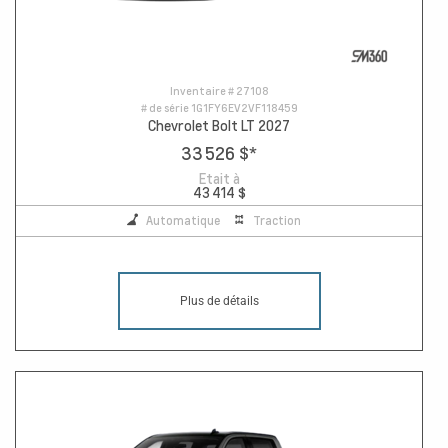
Inventaire #
27108
# de série
1G1FY6EV2VF118459
Chevrolet Bolt LT 2027
33 526 $
*
Etait à
43 414 $
Automatique
Traction
Plus de détails