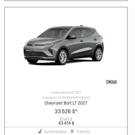
Inventaire #
27107
# de série
1G1FY6EV9VF118300
Chevrolet Bolt LT 2027
33 526 $
*
Etait à
43 414 $
Automatique
Traction