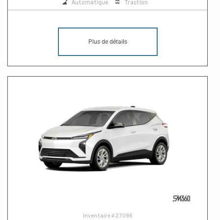
Automatique
Traction
Plus de détails
Inventaire #
27096