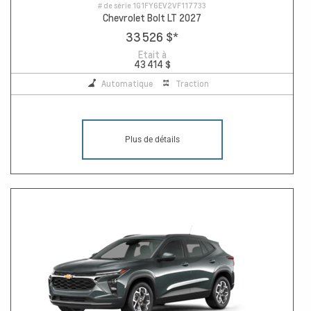
# de série
1G1FY6EV2VF117733
Chevrolet Bolt LT 2027
33 526 $
*
Etait à
43 414 $
Automatique
Traction
Plus de détails