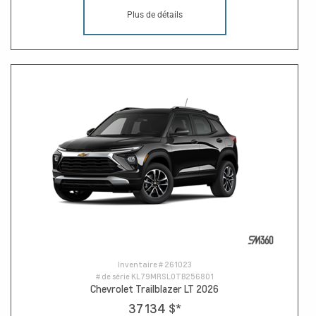
Plus de détails
Inventaire #
261023
# de série
KL79MRSL0TB256801
Chevrolet Trailblazer LT 2026
37 134 $
*