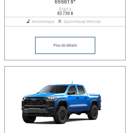
69 661 $
*
Etait à
82 739 $
Automatique
Quatre Roues Motrices
Plus de détails