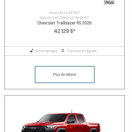
Inventaire #
261027
# de série
KL79MUSL2TB249187
Chevrolet Trailblazer RS 2026
42 129 $
*
Automatique
Traction Intégrale
Plus de détails