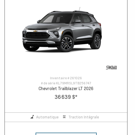
Inventaire #
261026
# de série
KL79MRSL9TB256747
Chevrolet Trailblazer LT 2026
36 639 $
*
Automatique
Traction Intégrale