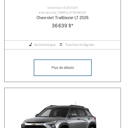
Inventaire #
261025
# de série
KL79MRSL4TB248300
Chevrolet Trailblazer LT 2026
36 639 $
*
Automatique
Traction Intégrale
Plus de détails