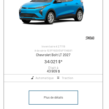
Inventaire #
27119
# de série
1G1FY6EV5VF114681
Chevrolet Bolt LT 2027
34 021 $
*
Etait à
43 909 $
Automatique
Traction
Plus de détails