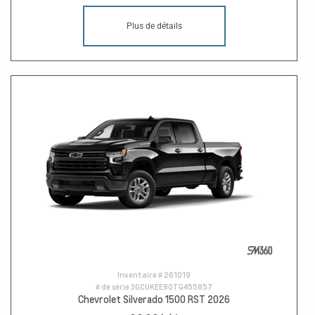
Plus de détails
Inventaire #
261019
# de série
3GCUKEE80TG455857
Chevrolet Silverado 1500 RST 2026