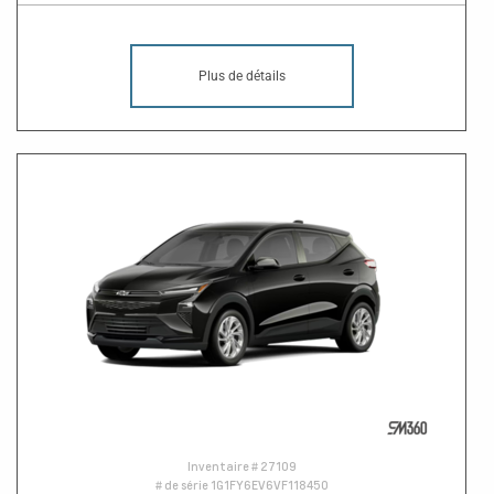
Plus de détails
Inventaire #
27109
# de série
1G1FY6EV6VF118450