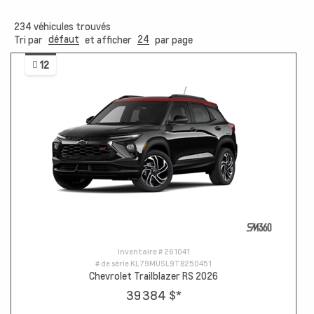
234
véhicules trouvés
défaut
24
Tri par
et afficher
par page
12
Inventaire #
261041
# de série
KL79MUSL9TB250451
Chevrolet Trailblazer RS 2026
39 384 $
*