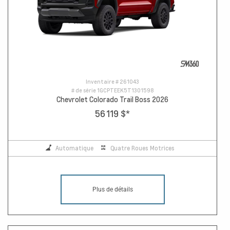
Inventaire #
261043
# de série
1GCPTEEK5T1301598
Chevrolet Colorado Trail Boss 2026
56 119 $
*
Automatique
Quatre Roues Motrices
Plus de détails