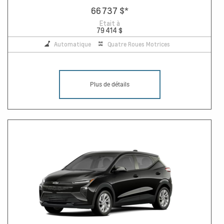
66 737 $
*
Etait à
79 414 $
Automatique
Quatre Roues Motrices
Plus de détails