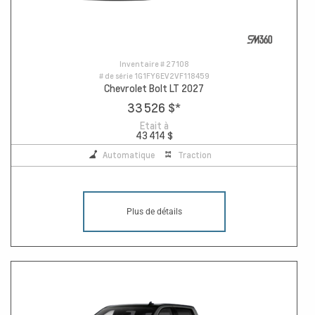
Inventaire #
27108
# de série
1G1FY6EV2VF118459
Chevrolet Bolt LT 2027
33 526 $
*
Etait à
43 414 $
Automatique
Traction
Plus de détails