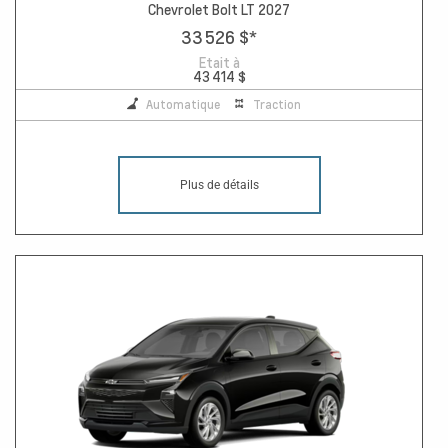
Chevrolet Bolt LT 2027
33 526 $
*
Etait à
43 414 $
Automatique
Traction
Plus de détails