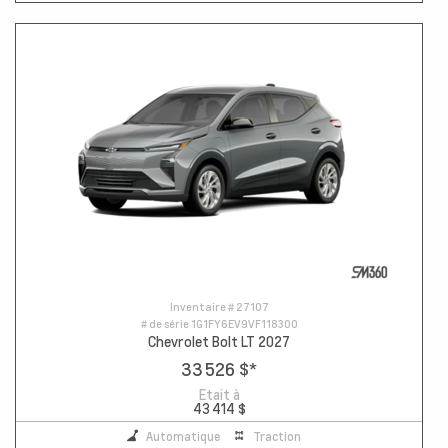
Inventaire #
27107
# de série
1G1FY6EV9VF118300
Chevrolet Bolt LT 2027
33 526 $
*
Etait à
43 414 $
Automatique
Traction