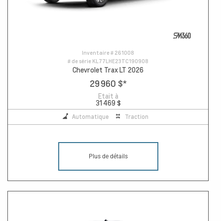
Inventaire #
261008
# de série
KL77LHE23TC190908
Chevrolet Trax LT 2026
29 960 $
*
Etait à
31 469 $
Automatique
Traction
Plus de détails