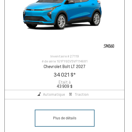
Inventaire #
27119
# de série
1G1FY6EV5VF114681
Chevrolet Bolt LT 2027
34 021 $
*
Etait à
43 909 $
Automatique
Traction
Plus de détails