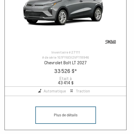
Inventaire #
27111
# de série
1G1FY6EV2VF118946
Chevrolet Bolt LT 2027
33 526 $
*
Etait à
43 414 $
Automatique
Traction
Plus de détails