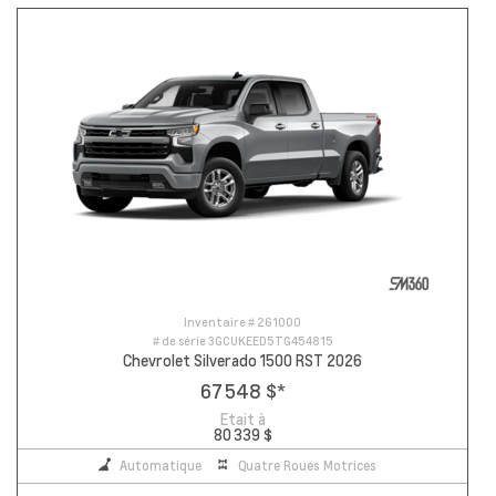
Inventaire #
261000
# de série
3GCUKEED5TG454815
Chevrolet Silverado 1500 RST 2026
67 548 $
*
Etait à
80 339 $
Automatique
Quatre Roues Motrices