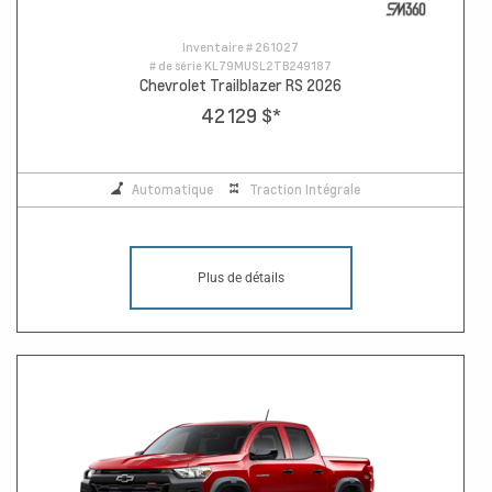
Inventaire #
261027
# de série
KL79MUSL2TB249187
Chevrolet Trailblazer RS 2026
42 129 $
*
Automatique
Traction Intégrale
Plus de détails