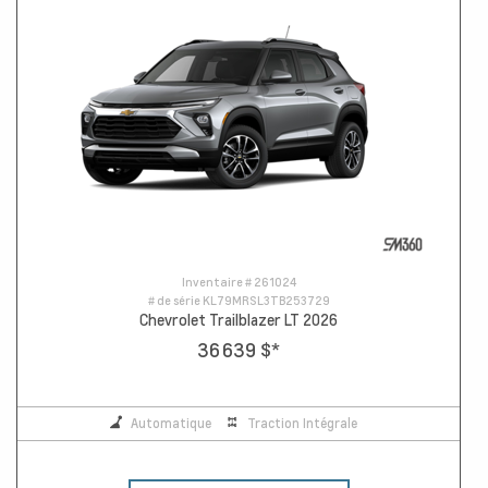
Inventaire #
261024
# de série
KL79MRSL3TB253729
Chevrolet Trailblazer LT 2026
36 639 $
*
Automatique
Traction Intégrale