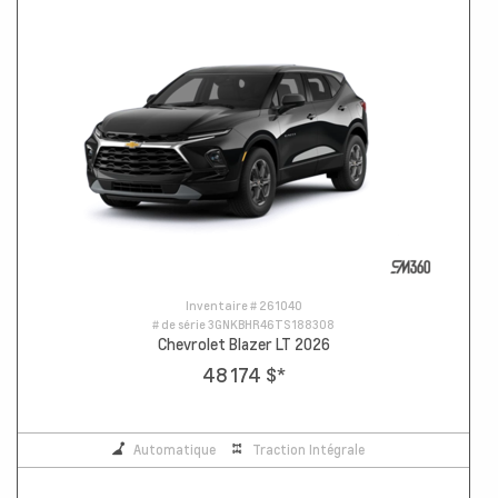
Inventaire #
261040
# de série
3GNKBHR46TS188308
Chevrolet Blazer LT 2026
48 174 $
*
Automatique
Traction Intégrale