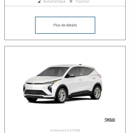
Automatique
Traction
Plus de détails
Inventaire #
27096