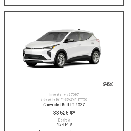
Inventaire #
27097
# de série
1G1FY6EV2VF117750
Chevrolet Bolt LT 2027
33 526 $
*
Etait à
43 414 $