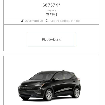
66 737 $
*
Etait à
79 414 $
Automatique
Quatre Roues Motrices
Plus de détails