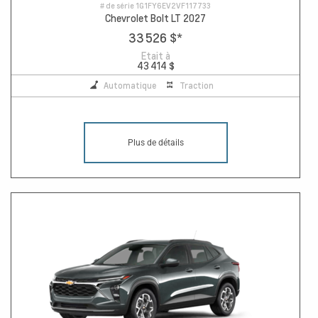
# de série
1G1FY6EV2VF117733
Chevrolet Bolt LT 2027
33 526 $
*
Etait à
43 414 $
Automatique
Traction
Plus de détails