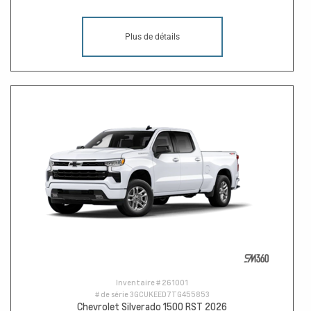
Plus de détails
Inventaire #
261001
# de série
3GCUKEED7TG455853
Chevrolet Silverado 1500 RST 2026