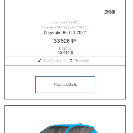
Inventaire #
27110
# de série
1G1FY6EVXVF118855
Chevrolet Bolt LT 2027
33 526 $
*
Etait à
43 414 $
Automatique
Traction
Plus de détails