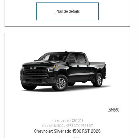
Plus de détails
Inventaire #
261019
# de série
3GCUKEE80TG455857
Chevrolet Silverado 1500 RST 2026