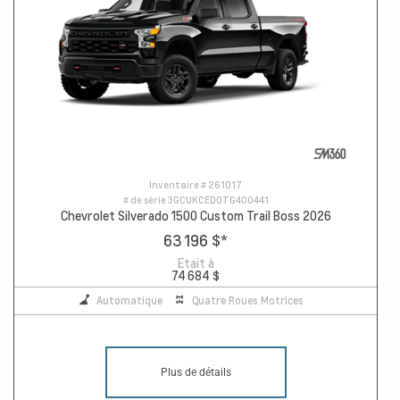
Inventaire #
261017
# de série
3GCUKCED0TG400441
Chevrolet Silverado 1500 Custom Trail Boss 2026
63 196 $
*
Etait à
74 684 $
Automatique
Quatre Roues Motrices
Plus de détails