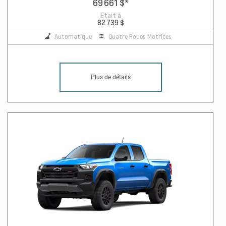
69 661 $
*
Etait à
82 739 $
Automatique
Quatre Roues Motrices
Plus de détails