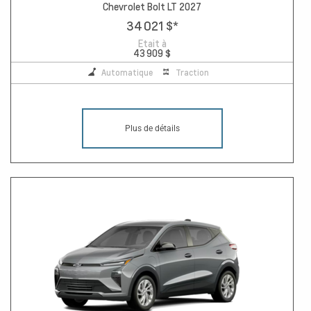
Chevrolet Bolt LT 2027
34 021 $
*
Etait à
43 909 $
Automatique
Traction
Plus de détails