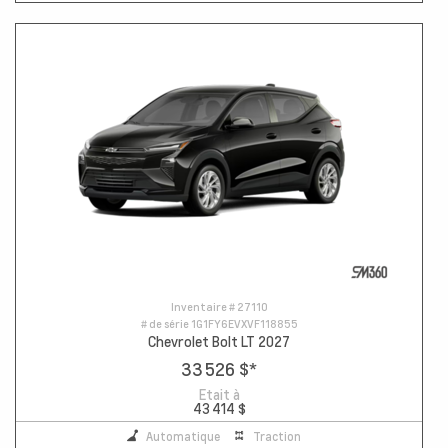
Inventaire #
27110
# de série
1G1FY6EVXVF118855
Chevrolet Bolt LT 2027
33 526 $
*
Etait à
43 414 $
Automatique
Traction