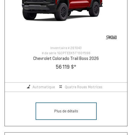
Inventaire #
261043
# de série
1GCPTEEK5T1301598
Chevrolet Colorado Trail Boss 2026
56 119 $
*
Automatique
Quatre Roues Motrices
Plus de détails