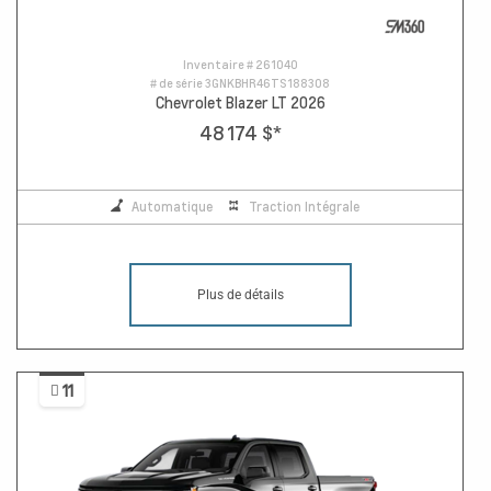
Inventaire #
261040
# de série
3GNKBHR46TS188308
Chevrolet Blazer LT 2026
48 174 $
*
Automatique
Traction Intégrale
Plus de détails
11