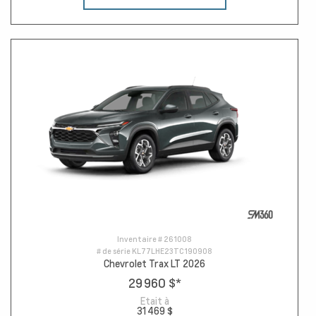
Inventaire #
261008
# de série
KL77LHE23TC190908
Chevrolet Trax LT 2026
29 960 $
*
Etait à
31 469 $