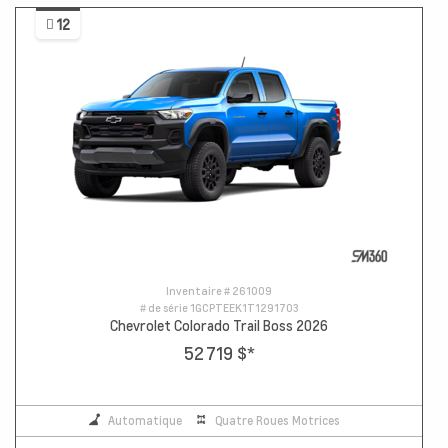
12
Inventaire #
261009
# de série
1GCPTEEK1T1291703
Chevrolet Colorado Trail Boss 2026
52 719 $
*
Automatique
Quatre Roues Motrices