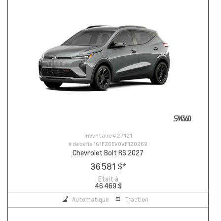
Inventaire #
27121
# de série
1G1FZ6EV0VF120269
Chevrolet Bolt RS 2027
36 581 $
*
Etait à
46 469 $
Automatique
Traction