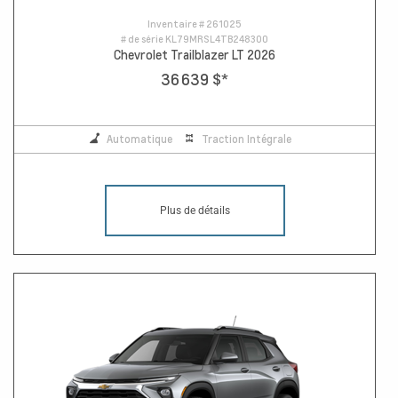
Inventaire #
261025
# de série
KL79MRSL4TB248300
Chevrolet Trailblazer LT 2026
36 639 $
*
Automatique
Traction Intégrale
Plus de détails