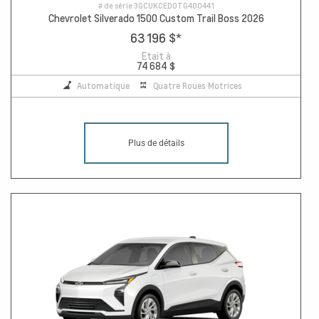
# de série
3GCUKCED0TG400441
Chevrolet Silverado 1500 Custom Trail Boss 2026
63 196 $
*
Etait à
74 684 $
Automatique
Quatre Roues Motrices
Plus de détails