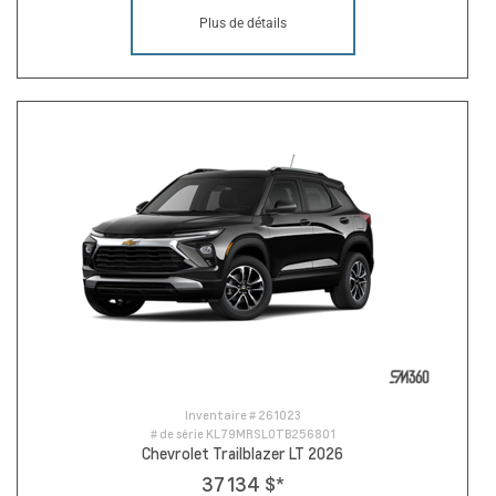
Plus de détails
Inventaire #
261023
# de série
KL79MRSL0TB256801
Chevrolet Trailblazer LT 2026
37 134 $
*