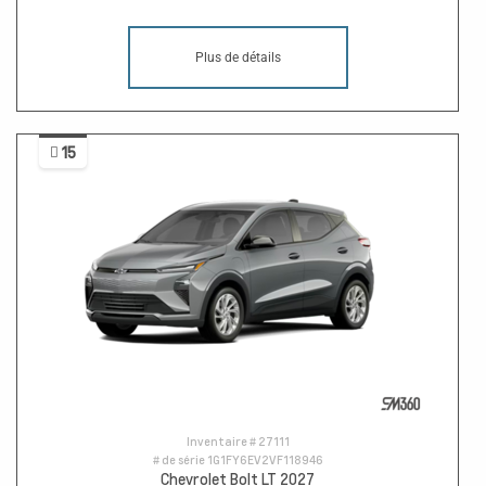
Plus de détails
15
Inventaire #
27111
# de série
1G1FY6EV2VF118946
Chevrolet Bolt LT 2027