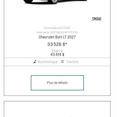
Inventaire #
27097
# de série
1G1FY6EV2VF117750
Chevrolet Bolt LT 2027
33 526 $
*
Etait à
43 414 $
Automatique
Traction
Plus de détails