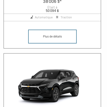
38 006 $
*
Etait à
50 094 $
Automatique
Traction
Plus de détails