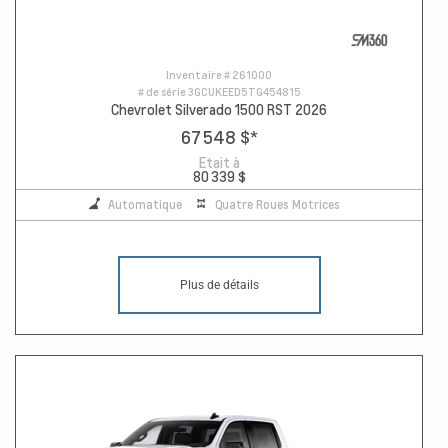
Inventaire #
261000
# de série
3GCUKEED5TG454815
Chevrolet Silverado 1500 RST 2026
67 548 $
*
Etait à
80 339 $
Automatique
Quatre Roues Motrices
Plus de détails