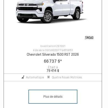
Inventaire #
261001
# de série
3GCUKEED7TG455853
Chevrolet Silverado 1500 RST 2026
66 737 $
*
Etait à
79 414 $
Automatique
Quatre Roues Motrices
Plus de détails