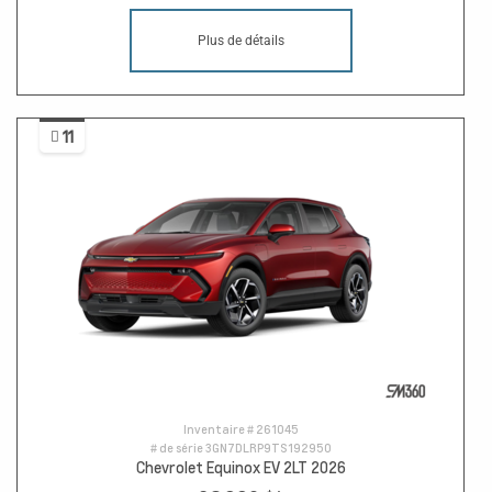
Plus de détails
11
Inventaire #
261045
# de série
3GN7DLRP9TS192950
Chevrolet Equinox EV 2LT 2026