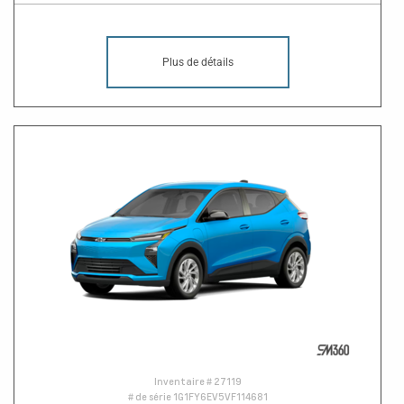
Plus de détails
Inventaire #
27119
# de série
1G1FY6EV5VF114681