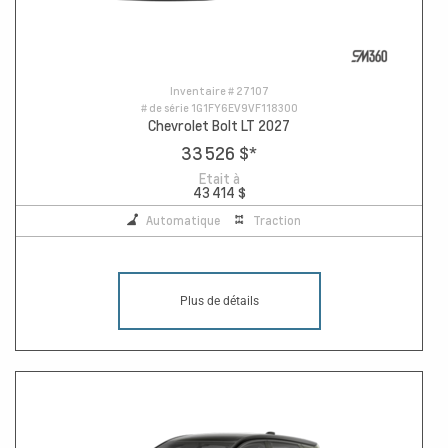
Inventaire #
27107
# de série
1G1FY6EV9VF118300
Chevrolet Bolt LT 2027
33 526 $
*
Etait à
43 414 $
Automatique
Traction
Plus de détails