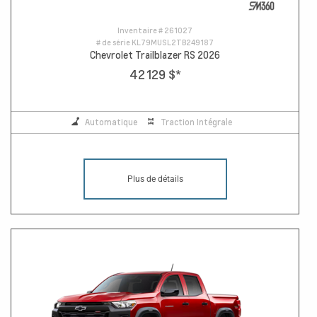
Inventaire #
261027
# de série
KL79MUSL2TB249187
Chevrolet Trailblazer RS 2026
42 129 $
*
Automatique
Traction Intégrale
Plus de détails