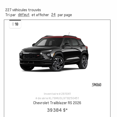
227
véhicules trouvés
défaut
24
Tri par
et afficher
par page
18
Inventaire #
261041
# de série
KL79MUSL9TB250451
Chevrolet Trailblazer RS 2026
39 384 $
*