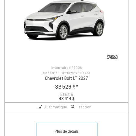
Inventaire #
27096
# de série
1G1FY6EV2VF117733
Chevrolet Bolt LT 2027
33 526 $
*
Etait à
43 414 $
Automatique
Traction
Plus de détails