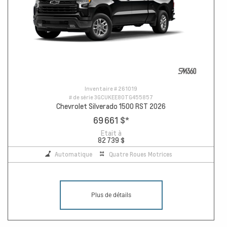
Inventaire #
261019
# de série
3GCUKEE80TG455857
Chevrolet Silverado 1500 RST 2026
69 661 $
*
Etait à
82 739 $
Automatique
Quatre Roues Motrices
Plus de détails