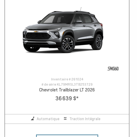
Inventaire #
261024
# de série
KL79MRSL3TB253729
Chevrolet Trailblazer LT 2026
36 639 $
*
Automatique
Traction Intégrale