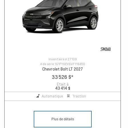
Inventaire #
27109
# de série
1G1FY6EV6VF118450
Chevrolet Bolt LT 2027
33 526 $
*
Etait à
43 414 $
Automatique
Traction
Plus de détails