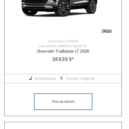
Inventaire #
261026
# de série
KL79MRSL9TB256747
Chevrolet Trailblazer LT 2026
36 639 $
*
Automatique
Traction Intégrale
Plus de détails