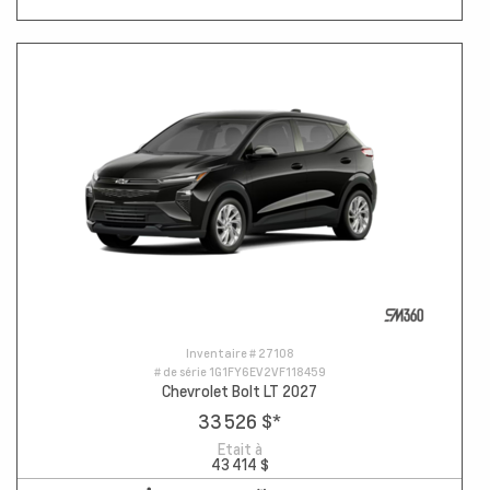
Inventaire #
27108
# de série
1G1FY6EV2VF118459
Chevrolet Bolt LT 2027
33 526 $
*
Etait à
43 414 $