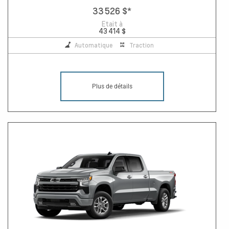
33 526 $
*
Etait à
43 414 $
Automatique
Traction
Plus de détails