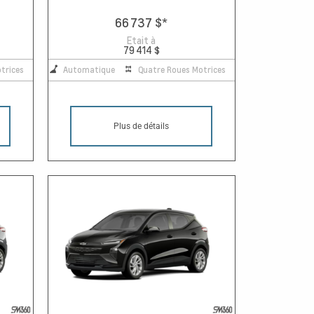
66 737 $
*
Etait à
79 414 $
trices
Automatique
Quatre Roues Motrices
Plus de détails