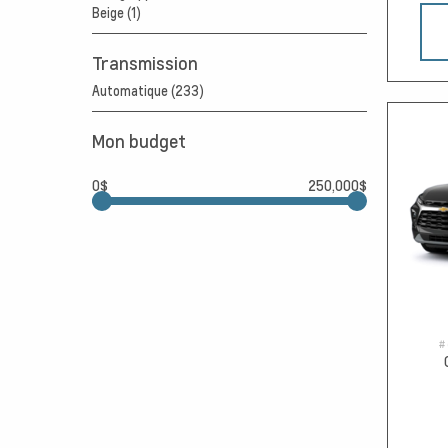
Beige (1)
Transmission
Automatique (233)
Mon budget
0$
250,000$
#