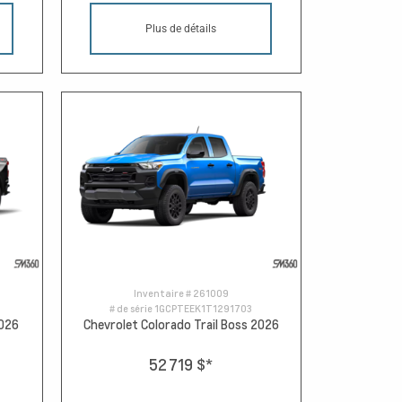
Plus de détails
Inventaire #
261009
# de série
1GCPTEEK1T1291703
2026
Chevrolet Colorado Trail Boss 2026
52 719 $
*