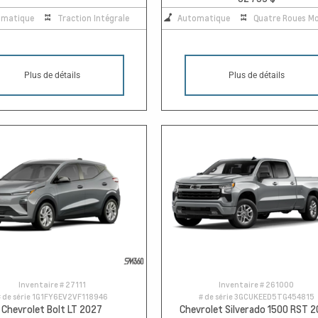
omatique
Traction Intégrale
Automatique
Quatre Roues Mo
Plus de détails
Plus de détails
Inventaire #
27111
Inventaire #
261000
 de série
1G1FY6EV2VF118946
# de série
3GCUKEED5TG454815
Chevrolet Bolt LT 2027
Chevrolet Silverado 1500 RST 