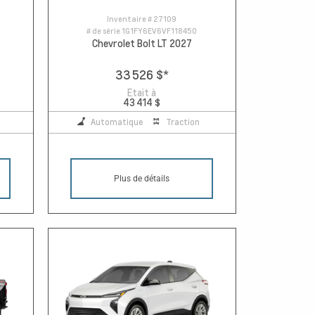
Inventaire #
27109
# de série
1G1FY6EV6VF118450
Chevrolet Bolt LT 2027
33 526 $
*
Etait à
43 414 $
Automatique
Traction
Plus de détails