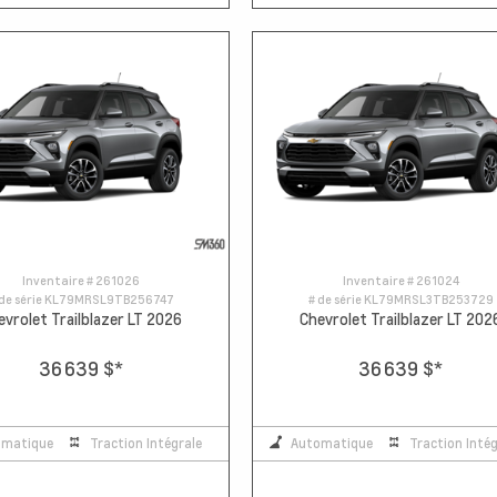
Inventaire #
261026
Inventaire #
261024
de série
KL79MRSL9TB256747
# de série
KL79MRSL3TB253729
evrolet Trailblazer LT 2026
Chevrolet Trailblazer LT 202
36 639 $
*
36 639 $
*
omatique
Traction Intégrale
Automatique
Traction Intég