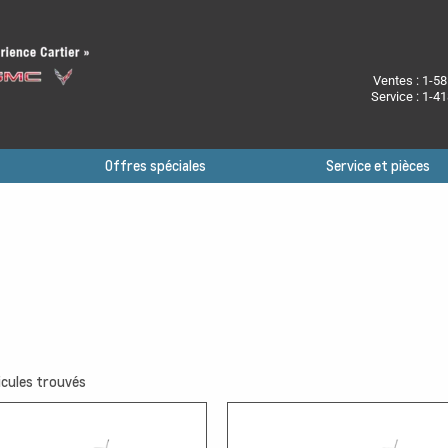
Ventes :
1-58
Service :
1-41
Offres spéciales
Service et pièces
cules trouvés