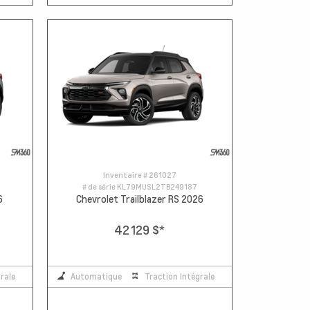
Inventaire #
261027
# de série
KL79MUSL2TB249187
6
Chevrolet Trailblazer RS 2026
42 129 $
*
rale
Automatique
Traction Intégrale