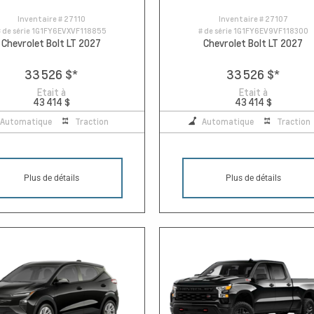
Inventaire #
27110
Inventaire #
27107
 de série
1G1FY6EVXVF118855
# de série
1G1FY6EV9VF118300
Chevrolet Bolt LT 2027
Chevrolet Bolt LT 2027
33 526 $
*
33 526 $
*
Etait à
Etait à
43 414 $
43 414 $
Automatique
Traction
Automatique
Traction
Plus de détails
Plus de détails