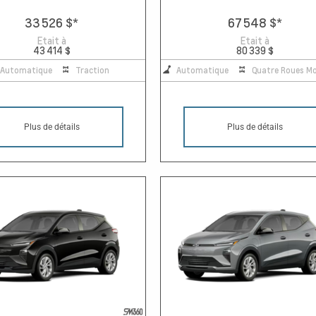
33 526 $
*
67 548 $
*
Etait à
Etait à
43 414 $
80 339 $
Automatique
Traction
Automatique
Quatre Roues Mo
Plus de détails
Plus de détails