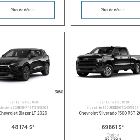
Plus de détails
Plus de détails
Inventaire #
261040
Inventaire #
261019
 de série
3GNKBHR46TS188308
# de série
3GCUKEE80TG455857
Chevrolet Blazer LT 2026
Chevrolet Silverado 1500 RST 
48 174 $
*
69 661 $
*
Etait à
82 739 $