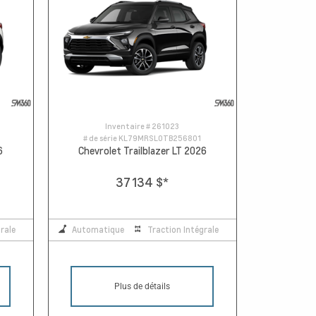
Inventaire #
261023
# de série
KL79MRSL0TB256801
6
Chevrolet Trailblazer LT 2026
37 134 $
*
rale
Automatique
Traction Intégrale
Plus de détails