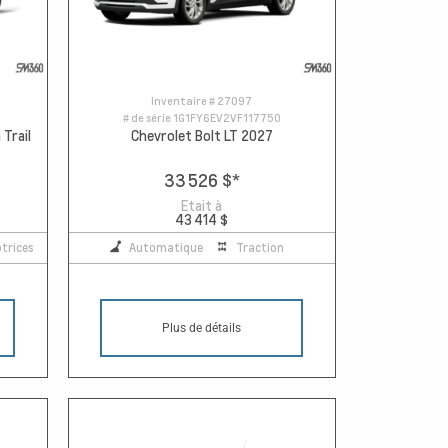
Inventaire #
27097
# de série
1G1FY6EV2VF117750
Trail
Chevrolet Bolt LT 2027
33 526 $
*
Etait à
43 414 $
trices
Automatique
Traction
Plus de détails