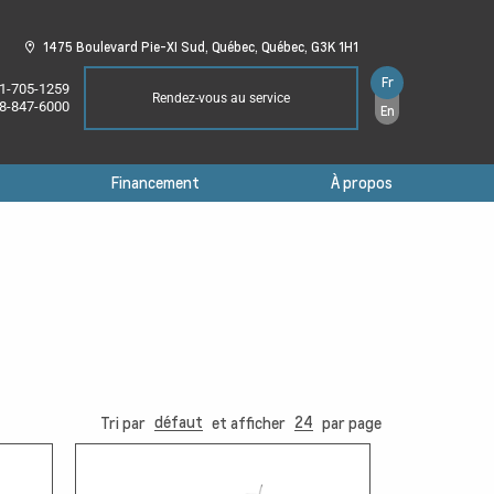
1475 Boulevard Pie-XI Sud,
Québec,
Québec,
G3K 1H1
Fr
1-705-1259
Rendez-vous au service
8-847-6000
En
Financement
À propos
défaut
24
Tri par
et afficher
par page