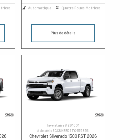
trices
Automatique
Quatre Roues Motrices
Plus de détails
Inventaire #
261001
# de série
3GCUKEED7TG455853
2026
Chevrolet Silverado 1500 RST 2026