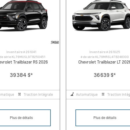
Inventaire #
261041
Inventaire #
261025
de série
KL79MUSL9TB250451
# de série
KL79MRSL4TB248300
evrolet Trailblazer RS 2026
Chevrolet Trailblazer LT 202
39 384 $
*
36 639 $
*
omatique
Traction Intégrale
Automatique
Traction Intég
Plus de détails
Plus de détails