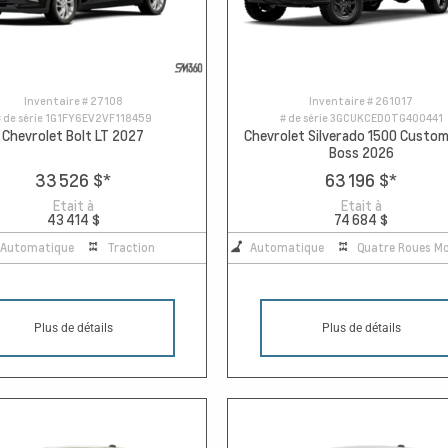
Inventaire #
27108
Inventaire #
261017
 de série
1G1FY6EV2VF118459
# de série
3GCUKCED0TG400441
Chevrolet Bolt LT 2027
Chevrolet Silverado 1500 Custom 
Boss 2026
33 526 $
*
63 196 $
*
Etait à
Etait à
43 414 $
74 684 $
Automatique
Traction
Automatique
Quatre Roues Mo
Plus de détails
Plus de détails