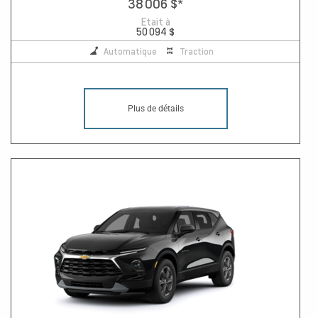
38 006 $
*
Etait à
50 094 $
Automatique
Traction
Plus de détails