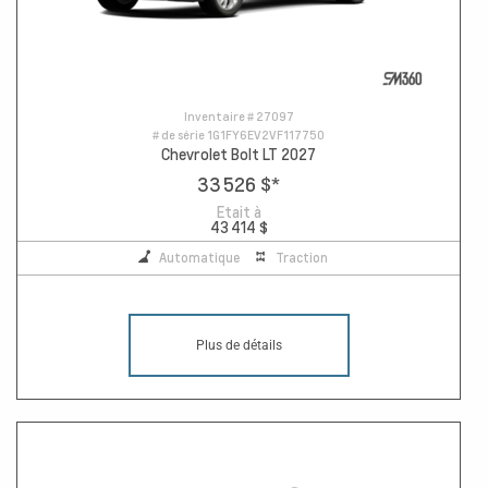
Inventaire #
27097
# de série
1G1FY6EV2VF117750
Chevrolet Bolt LT 2027
33 526 $
*
Etait à
43 414 $
Automatique
Traction
Plus de détails