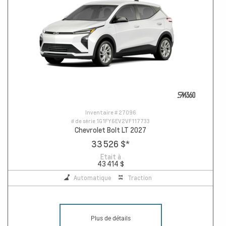
Inventaire #
27096
# de série
1G1FY6EV2VF117733
Chevrolet Bolt LT 2027
33 526 $
*
Etait à
43 414 $
Automatique
Traction
Plus de détails