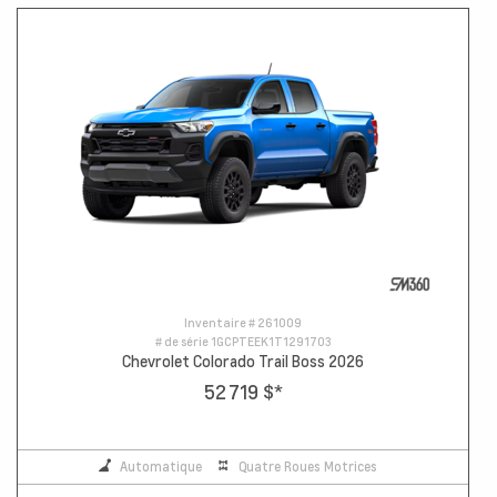
Inventaire #
261009
# de série
1GCPTEEK1T1291703
Chevrolet Colorado Trail Boss 2026
52 719 $
*
Automatique
Quatre Roues Motrices