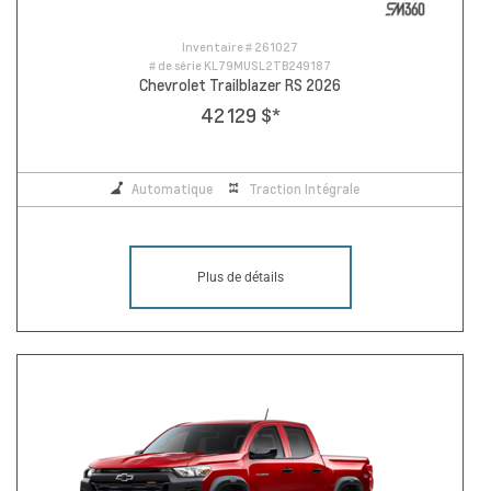
Inventaire #
261027
# de série
KL79MUSL2TB249187
Chevrolet Trailblazer RS 2026
42 129 $
*
Automatique
Traction Intégrale
Plus de détails