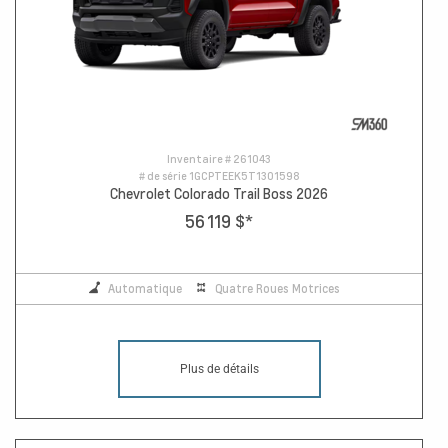
Inventaire #
261043
# de série
1GCPTEEK5T1301598
Chevrolet Colorado Trail Boss 2026
56 119 $
*
Automatique
Quatre Roues Motrices
Plus de détails