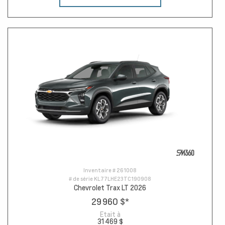
Inventaire #
261008
# de série
KL77LHE23TC190908
Chevrolet Trax LT 2026
29 960 $
*
Etait à
31 469 $