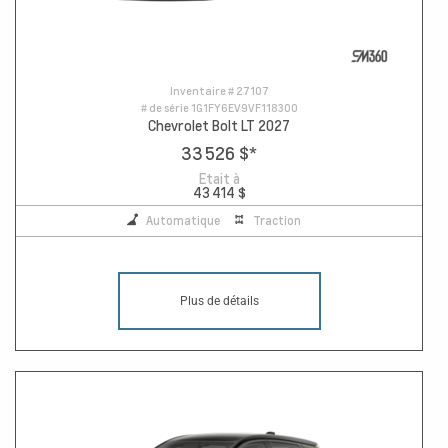
Inventaire #
27107
# de série
1G1FY6EV9VF118300
Chevrolet Bolt LT 2027
33 526 $
*
Etait à
43 414 $
Automatique
Traction
Plus de détails