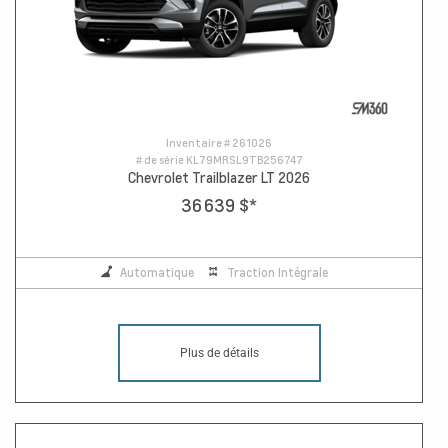
Inventaire #
261026
# de série
KL79MRSL9TB256747
Chevrolet Trailblazer LT 2026
36 639 $
*
Automatique
Traction Intégrale
Plus de détails