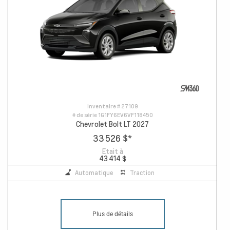
Inventaire #
27109
# de série
1G1FY6EV6VF118450
Chevrolet Bolt LT 2027
33 526 $
*
Etait à
43 414 $
Automatique
Traction
Plus de détails