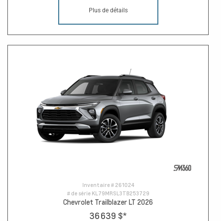
Plus de détails
Inventaire #
261024
# de série
KL79MRSL3TB253729
Chevrolet Trailblazer LT 2026
36 639 $
*