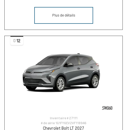
Plus de détails
12
Inventaire #
27111
# de série
1G1FY6EV2VF118946
Chevrolet Bolt LT 2027