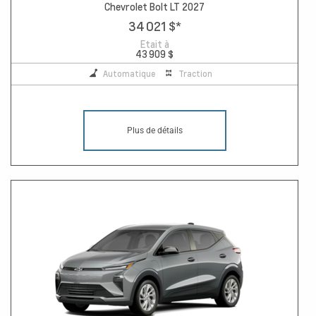
Chevrolet Bolt LT 2027
34 021 $
*
Etait à
43 909 $
Automatique
Traction
Plus de détails