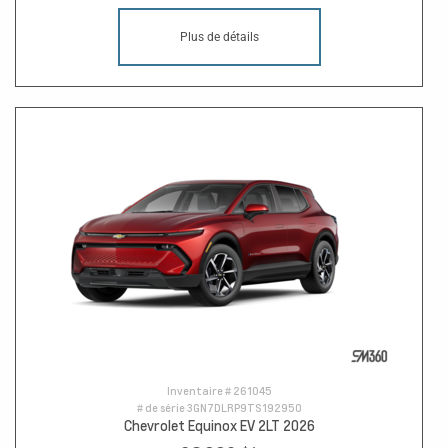
Plus de détails
Inventaire #
261045
# de série
3GN7DLRP9TS192950
Chevrolet Equinox EV 2LT 2026