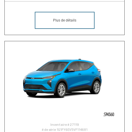
Plus de détails
Inventaire #
27119
# de série
1G1FY6EV5VF114681