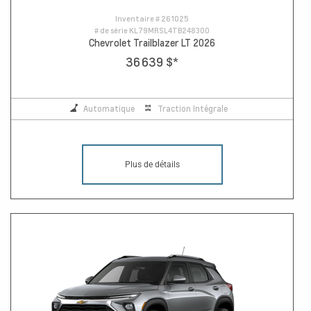
Inventaire #
261025
# de série
KL79MRSL4TB248300
Chevrolet Trailblazer LT 2026
36 639 $
*
Automatique
Traction Intégrale
Plus de détails