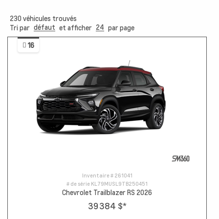
230
véhicules trouvés
défaut
24
Tri par
et afficher
par page
16
Inventaire #
261041
# de série
KL79MUSL9TB250451
Chevrolet Trailblazer RS 2026
39 384 $
*