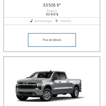
33 526 $
*
Etait à
43 414 $
Automatique
Traction
Plus de détails