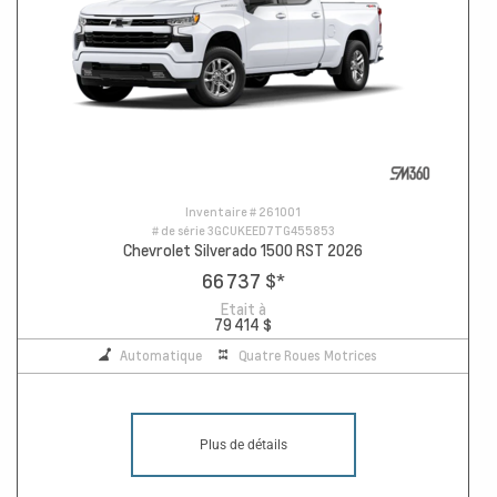
Inventaire #
261001
# de série
3GCUKEED7TG455853
Chevrolet Silverado 1500 RST 2026
66 737 $
*
Etait à
79 414 $
Automatique
Quatre Roues Motrices
Plus de détails