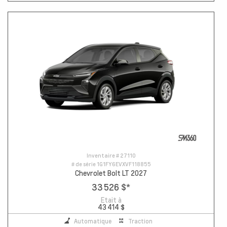
Inventaire #
27110
# de série
1G1FY6EVXVF118855
Chevrolet Bolt LT 2027
33 526 $
*
Etait à
43 414 $
Automatique
Traction