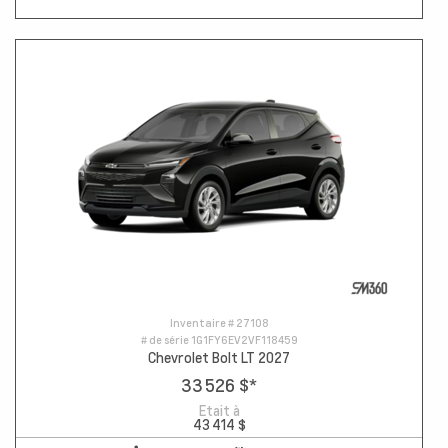
Inventaire #
27108
# de série
1G1FY6EV2VF118459
Chevrolet Bolt LT 2027
33 526 $
*
Etait à
43 414 $