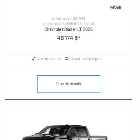
Inventaire #
261040
# de série
3GNKBHR46TS188308
Chevrolet Blazer LT 2026
48 174 $
*
Automatique
Traction Intégrale
Plus de détails