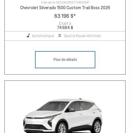
# de série
3GCUKCED0TG400441
Chevrolet Silverado 1500 Custom Trail Boss 2026
63 196 $
*
Etait à
74 684 $
Automatique
Quatre Roues Motrices
Plus de détails