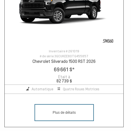
Inventaire #
261019
# de série
3GCUKEE80TG455857
Chevrolet Silverado 1500 RST 2026
69 661 $
*
Etait à
82 739 $
Automatique
Quatre Roues Motrices
Plus de détails