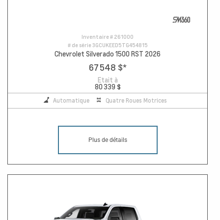
Inventaire #
261000
# de série
3GCUKEED5TG454815
Chevrolet Silverado 1500 RST 2026
67 548 $
*
Etait à
80 339 $
Automatique
Quatre Roues Motrices
Plus de détails