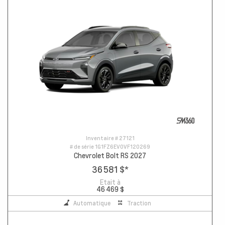
Inventaire #
27121
# de série
1G1FZ6EV0VF120269
Chevrolet Bolt RS 2027
36 581 $
*
Etait à
46 469 $
Automatique
Traction