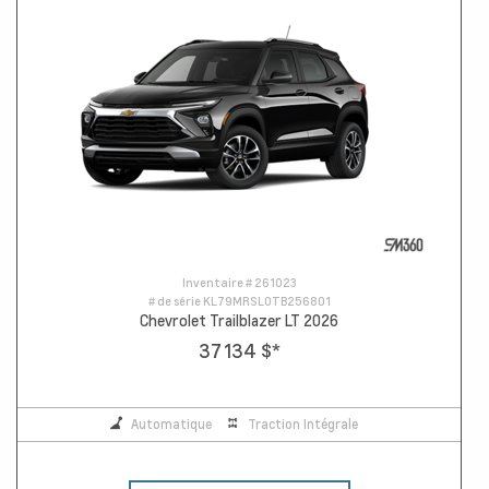
Inventaire #
261023
# de série
KL79MRSL0TB256801
Chevrolet Trailblazer LT 2026
37 134 $
*
Automatique
Traction Intégrale