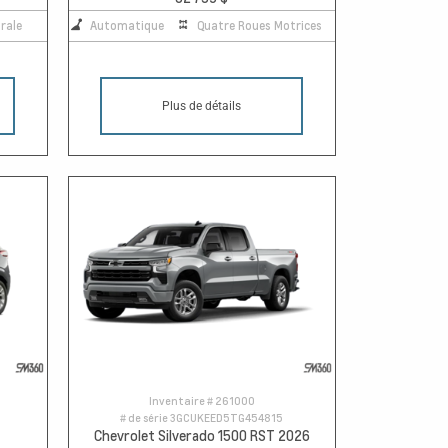
rale
Automatique
Quatre Roues Motrices
Plus de détails
Inventaire #
261000
# de série
3GCUKEED5TG454815
Chevrolet Silverado 1500 RST 2026