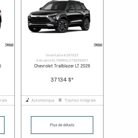
Inventaire #
261023
# de série
KL79MRSL0TB256801
6
Chevrolet Trailblazer LT 2026
37 134 $
*
rale
Automatique
Traction Intégrale
Plus de détails