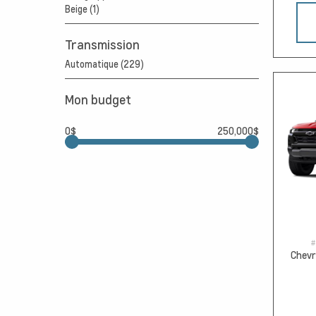
Beige (1)
Transmission
Automatique (229)
Mon budget
0$
250,000$
#
Chevr