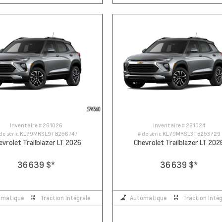
Inventaire #
261026
Inventaire #
261024
de série
KL79MRSL9TB256747
# de série
KL79MRSL3TB253729
evrolet Trailblazer LT 2026
Chevrolet Trailblazer LT 202
36 639 $
*
36 639 $
*
omatique
Traction Intégrale
Automatique
Traction Intég