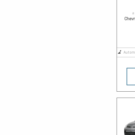
#
Chevr
Autom