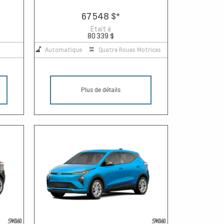
67 548 $
*
Etait à
80 339 $
Automatique
Quatre Roues Motrices
Plus de détails