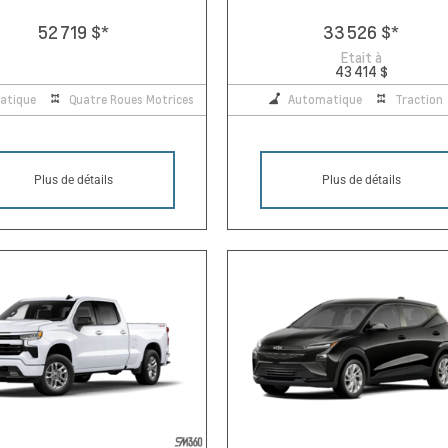
52 719 $
*
33 526 $
*
Etait à
43 414 $
atique
Quatre Roues Motrices
Automatique
Traction
Plus de détails
Plus de détails