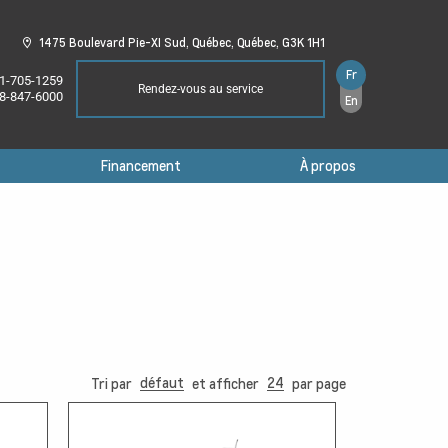
1475 Boulevard Pie-XI Sud,
Québec,
Québec,
G3K 1H1
Fr
1-705-1259
Rendez-vous au service
8-847-6000
En
Financement
À propos
défaut
24
Tri par
et afficher
par page