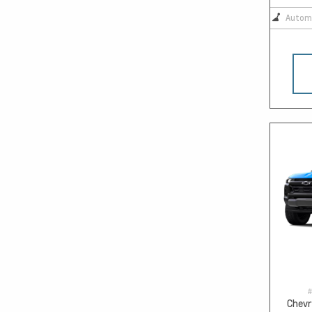
Autom
#
Chevr