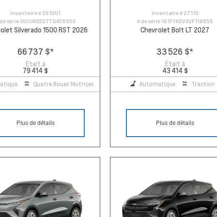
Inventaire #
261001
Inventaire #
27110
 de série
3GCUKEED7TG455853
# de série
1G1FY6EVXVF118855
olet Silverado 1500 RST 2026
Chevrolet Bolt LT 2027
66 737 $
*
33 526 $
*
Etait à
Etait à
79 414 $
43 414 $
atique
Quatre Roues Motrices
Automatique
Traction
Plus de détails
Plus de détails