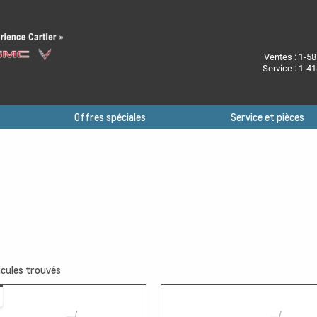
Ventes :
1-58
Service :
1-41
Offres spéciales
Service et pièces
cules trouvés