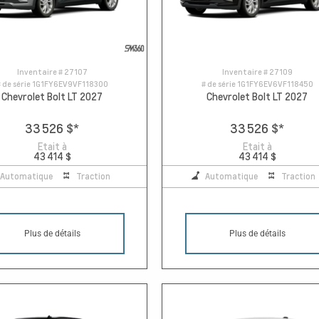
Inventaire #
27107
Inventaire #
27109
 de série
1G1FY6EV9VF118300
# de série
1G1FY6EV6VF118450
Chevrolet Bolt LT 2027
Chevrolet Bolt LT 2027
33 526 $
*
33 526 $
*
Etait à
Etait à
43 414 $
43 414 $
Automatique
Traction
Automatique
Traction
Plus de détails
Plus de détails