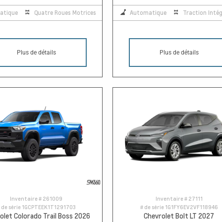
atique
Quatre Roues Motrices
Automatique
Traction Intég
Plus de détails
Plus de détails
Inventaire #
261009
Inventaire #
27111
 de série
1GCPTEEK1T1291703
# de série
1G1FY6EV2VF118946
olet Colorado Trail Boss 2026
Chevrolet Bolt LT 2027