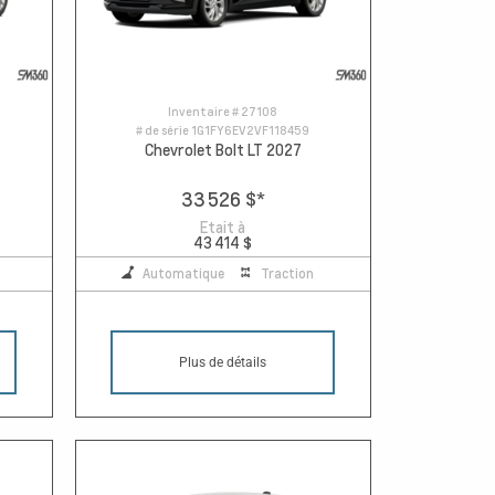
Inventaire #
27108
# de série
1G1FY6EV2VF118459
Chevrolet Bolt LT 2027
33 526 $
*
Etait à
43 414 $
Automatique
Traction
Plus de détails