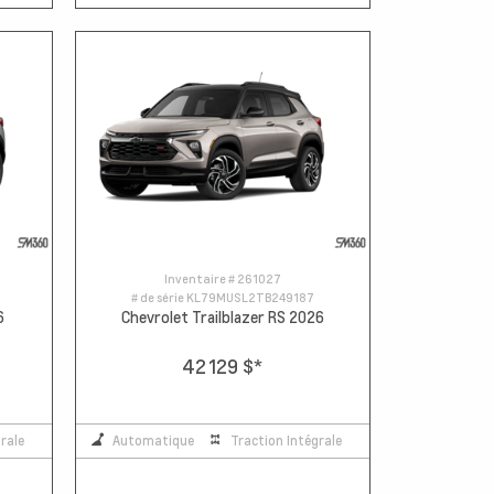
Inventaire #
261027
# de série
KL79MUSL2TB249187
6
Chevrolet Trailblazer RS 2026
42 129 $
*
rale
Automatique
Traction Intégrale