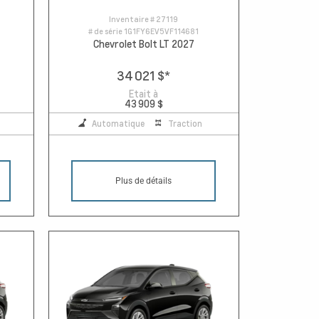
Inventaire #
27119
# de série
1G1FY6EV5VF114681
Chevrolet Bolt LT 2027
34 021 $
*
Etait à
43 909 $
Automatique
Traction
Plus de détails