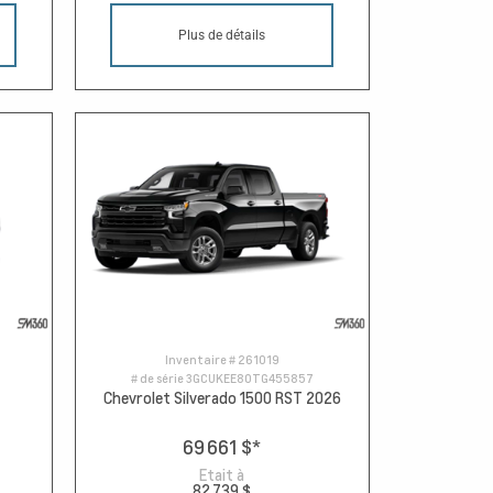
Plus de détails
Inventaire #
261019
# de série
3GCUKEE80TG455857
Chevrolet Silverado 1500 RST 2026
69 661 $
*
Etait à
82 739 $