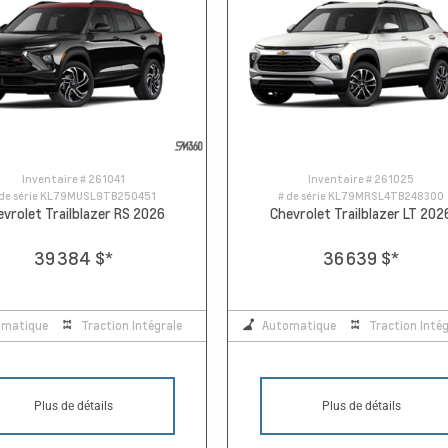
Inventaire #
261041
Inventaire #
261025
de série
KL79MUSL9TB250451
# de série
KL79MRSL4TB248300
evrolet Trailblazer RS 2026
Chevrolet Trailblazer LT 202
39 384 $
*
36 639 $
*
omatique
Traction Intégrale
Automatique
Traction Intég
Plus de détails
Plus de détails