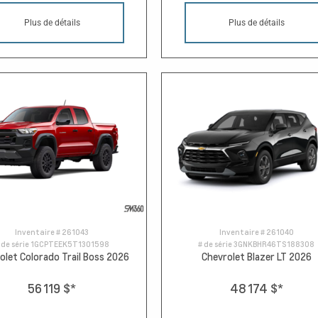
Plus de détails
Plus de détails
Inventaire #
261043
Inventaire #
261040
 de série
1GCPTEEK5T1301598
# de série
3GNKBHR46TS188308
olet Colorado Trail Boss 2026
Chevrolet Blazer LT 2026
56 119 $
*
48 174 $
*