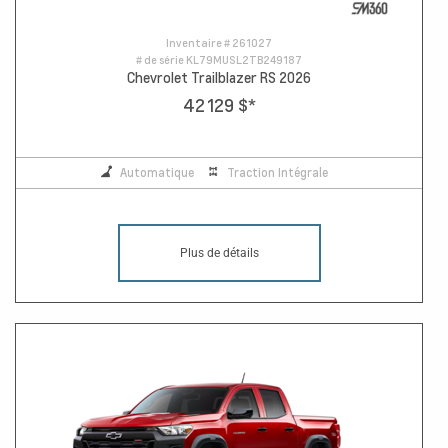
Inventaire #
261027
# de série
KL79MUSL2TB249187
Chevrolet Trailblazer RS 2026
42 129 $
*
Automatique
Traction Intégrale
Plus de détails