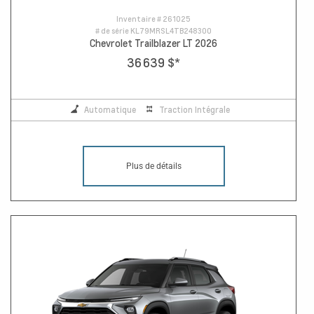
Inventaire #
261025
# de série
KL79MRSL4TB248300
Chevrolet Trailblazer LT 2026
36 639 $
*
Automatique
Traction Intégrale
Plus de détails