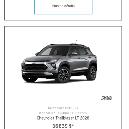
Plus de détails
Inventaire #
261024
# de série
KL79MRSL3TB253729
Chevrolet Trailblazer LT 2026
36 639 $
*