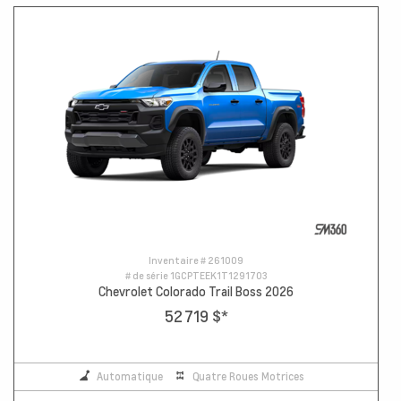
Inventaire #
261009
# de série
1GCPTEEK1T1291703
Chevrolet Colorado Trail Boss 2026
52 719 $
*
Automatique
Quatre Roues Motrices