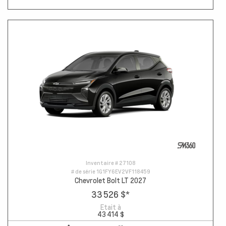
Inventaire #
27108
# de série
1G1FY6EV2VF118459
Chevrolet Bolt LT 2027
33 526 $
*
Etait à
43 414 $