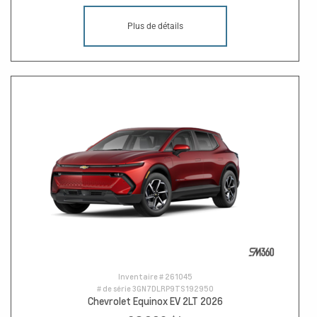
Plus de détails
Inventaire #
261045
# de série
3GN7DLRP9TS192950
Chevrolet Equinox EV 2LT 2026