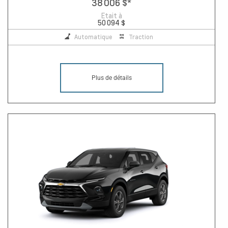
38 006 $
*
Etait à
50 094 $
Automatique
Traction
Plus de détails