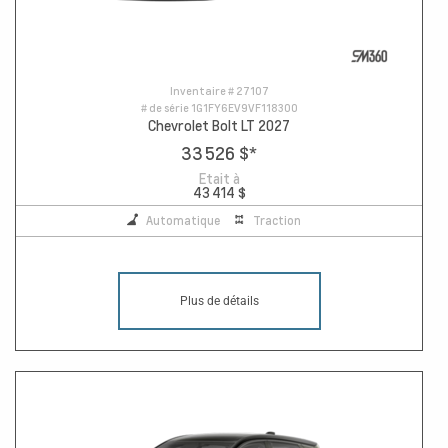
Inventaire #
27107
# de série
1G1FY6EV9VF118300
Chevrolet Bolt LT 2027
33 526 $
*
Etait à
43 414 $
Automatique
Traction
Plus de détails