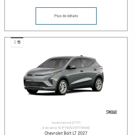
Plus de détails
11
Inventaire #
27111
# de série
1G1FY6EV2VF118946
Chevrolet Bolt LT 2027