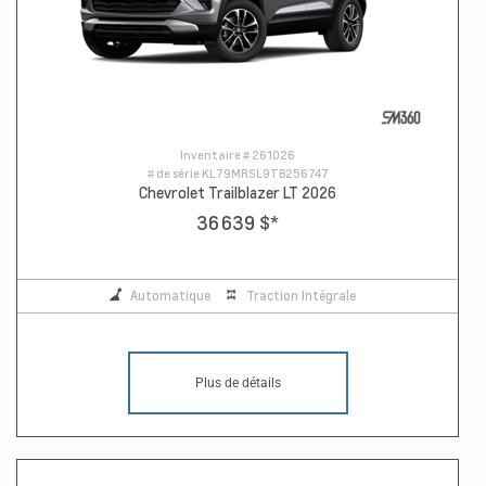
Inventaire #
261026
# de série
KL79MRSL9TB256747
Chevrolet Trailblazer LT 2026
36 639 $
*
Automatique
Traction Intégrale
Plus de détails