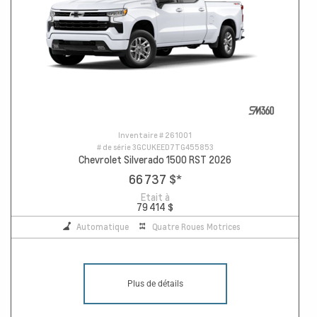
Inventaire #
261001
# de série
3GCUKEED7TG455853
Chevrolet Silverado 1500 RST 2026
66 737 $
*
Etait à
79 414 $
Automatique
Quatre Roues Motrices
Plus de détails