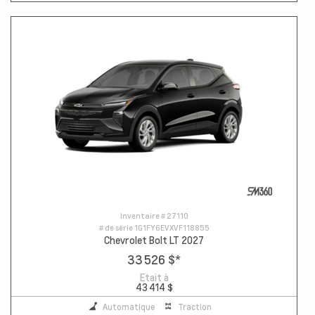
Inventaire #
27110
# de série
1G1FY6EVXVF118855
Chevrolet Bolt LT 2027
33 526 $
*
Etait à
43 414 $
Automatique
Traction