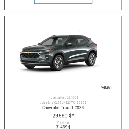
Inventaire #
261008
# de série
KL77LHE23TC190908
Chevrolet Trax LT 2026
29 960 $
*
Etait à
31 469 $