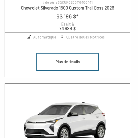
# de série
3GCUKCED0TG400441
Chevrolet Silverado 1500 Custom Trail Boss 2026
63 196 $
*
Etait à
74 684 $
Automatique
Quatre Roues Motrices
Plus de détails