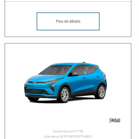
Plus de détails
Inventaire #
27119
# de série
1G1FY6EV5VF114681