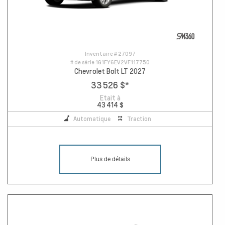
Inventaire #
27097
# de série
1G1FY6EV2VF117750
Chevrolet Bolt LT 2027
33 526 $
*
Etait à
43 414 $
Automatique
Traction
Plus de détails