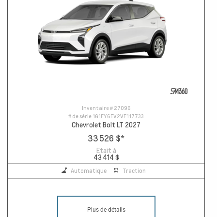
Inventaire #
27096
# de série
1G1FY6EV2VF117733
Chevrolet Bolt LT 2027
33 526 $
*
Etait à
43 414 $
Automatique
Traction
Plus de détails