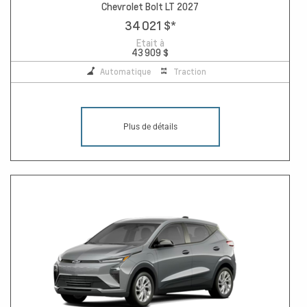
Chevrolet Bolt LT 2027
34 021 $
*
Etait à
43 909 $
Automatique
Traction
Plus de détails