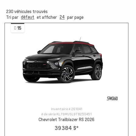
230
véhicules trouvés
défaut
24
Tri par
et afficher
par page
15
Inventaire #
261041
# de série
KL79MUSL9TB250451
Chevrolet Trailblazer RS 2026
39 384 $
*