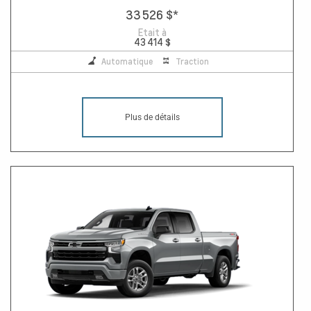
33 526 $
*
Etait à
43 414 $
Automatique
Traction
Plus de détails