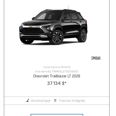
Inventaire #
261023
# de série
KL79MRSL0TB256801
Chevrolet Trailblazer LT 2026
37 134 $
*
Automatique
Traction Intégrale