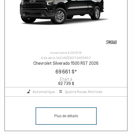
Inventaire #
261019
# de série
3GCUKEE80TG455857
Chevrolet Silverado 1500 RST 2026
69 661 $
*
Etait à
82 739 $
Automatique
Quatre Roues Motrices
Plus de détails