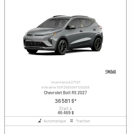
Inventaire #
27121
# de série
1G1FZ6EV0VF120269
Chevrolet Bolt RS 2027
36 581 $
*
Etait à
46 469 $
Automatique
Traction