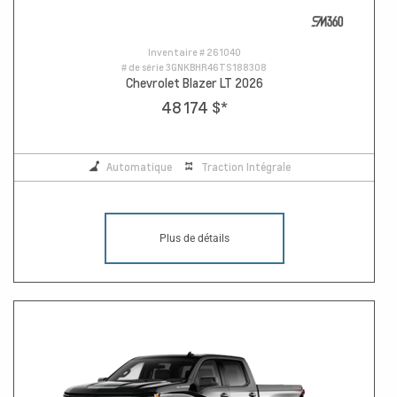
Inventaire #
261040
# de série
3GNKBHR46TS188308
Chevrolet Blazer LT 2026
48 174 $
*
Automatique
Traction Intégrale
Plus de détails