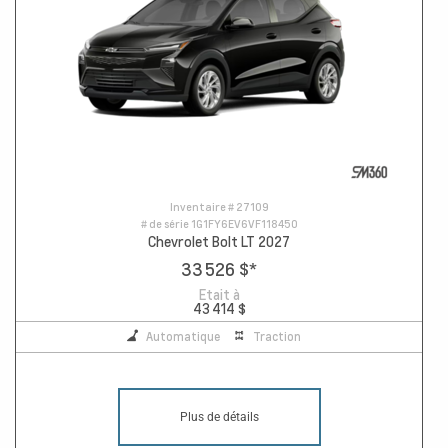
Inventaire #
27109
# de série
1G1FY6EV6VF118450
Chevrolet Bolt LT 2027
33 526 $
*
Etait à
43 414 $
Automatique
Traction
Plus de détails