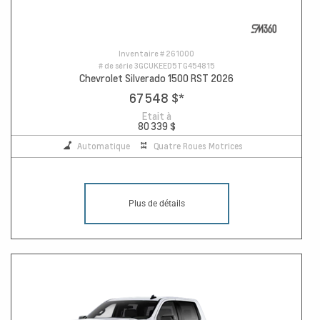
Inventaire #
261000
# de série
3GCUKEED5TG454815
Chevrolet Silverado 1500 RST 2026
67 548 $
*
Etait à
80 339 $
Automatique
Quatre Roues Motrices
Plus de détails