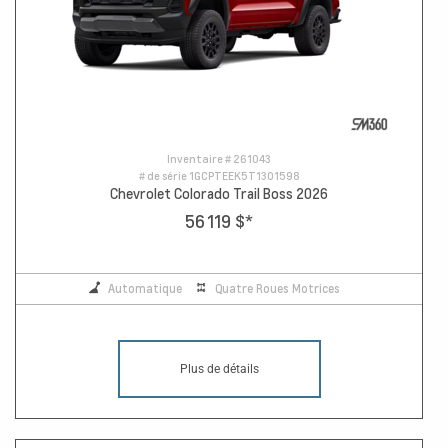
Inventaire #
261043
# de série
1GCPTEEK5T1301598
Chevrolet Colorado Trail Boss 2026
56 119 $
*
Automatique
Quatre Roues Motrices
Plus de détails