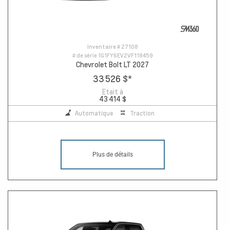
Inventaire #
27108
# de série
1G1FY6EV2VF118459
Chevrolet Bolt LT 2027
33 526 $
*
Etait à
43 414 $
Automatique
Traction
Plus de détails