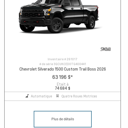
Inventaire #
261017
# de série
3GCUKCED0TG400441
Chevrolet Silverado 1500 Custom Trail Boss 2026
63 196 $
*
Etait à
74 684 $
Automatique
Quatre Roues Motrices
Plus de détails