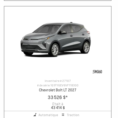
Inventaire #
27107
# de série
1G1FY6EV9VF118300
Chevrolet Bolt LT 2027
33 526 $
*
Etait à
43 414 $
Automatique
Traction