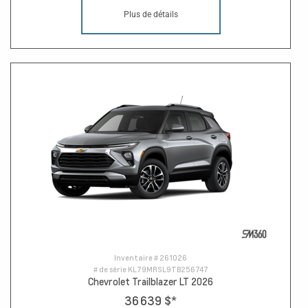
Plus de détails
Inventaire #
261026
# de série
KL79MRSL9TB256747
Chevrolet Trailblazer LT 2026
36 639 $
*