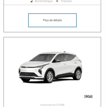
Automatique
Traction
Plus de détails
Inventaire #
27096