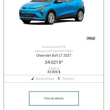
Inventaire #
27119
# de série
1G1FY6EV5VF114681
Chevrolet Bolt LT 2027
34 021 $
*
Etait à
43 909 $
Automatique
Traction
Plus de détails