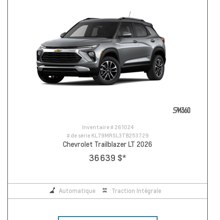
Inventaire #
261024
# de série
KL79MRSL3TB253729
Chevrolet Trailblazer LT 2026
36 639 $
*
Automatique
Traction Intégrale