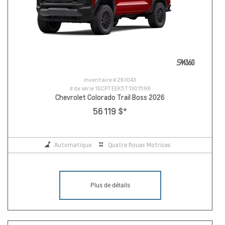
Inventaire #
261043
# de série
1GCPTEEK5T1301598
Chevrolet Colorado Trail Boss 2026
56 119 $
*
Automatique
Quatre Roues Motrices
Plus de détails