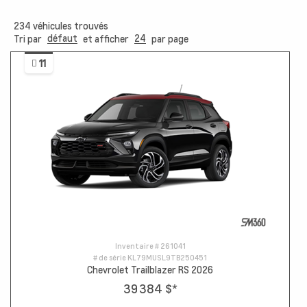
234
véhicules trouvés
défaut
24
Tri par
et afficher
par page
11
Inventaire #
261041
# de série
KL79MUSL9TB250451
Chevrolet Trailblazer RS 2026
39 384 $
*