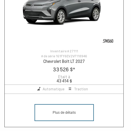
Inventaire #
27111
# de série
1G1FY6EV2VF118946
Chevrolet Bolt LT 2027
33 526 $
*
Etait à
43 414 $
Automatique
Traction
Plus de détails