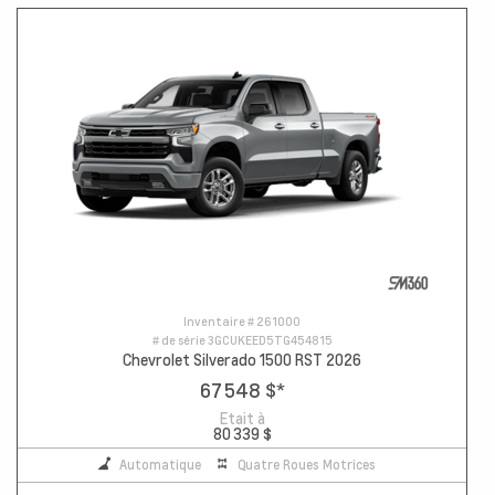
Inventaire #
261000
# de série
3GCUKEED5TG454815
Chevrolet Silverado 1500 RST 2026
67 548 $
*
Etait à
80 339 $
Automatique
Quatre Roues Motrices