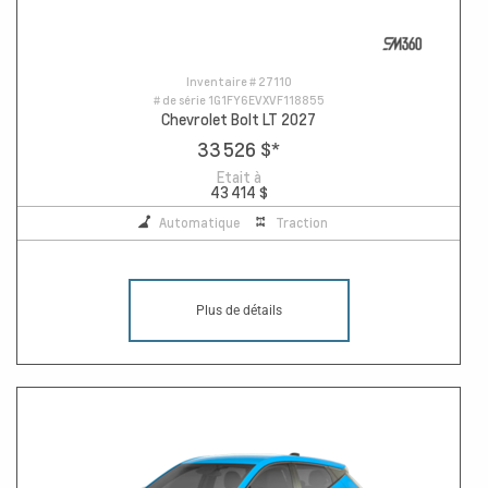
Inventaire #
27110
# de série
1G1FY6EVXVF118855
Chevrolet Bolt LT 2027
33 526 $
*
Etait à
43 414 $
Automatique
Traction
Plus de détails