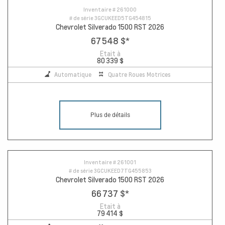
Inventaire #
261000
# de série
3GCUKEED5TG454815
Chevrolet Silverado 1500 RST 2026
67 548 $
*
Etait à
80 339 $
Automatique
Quatre Roues Motrices
Plus de détails
Inventaire #
261001
# de série
3GCUKEED7TG455853
Chevrolet Silverado 1500 RST 2026
66 737 $
*
Etait à
79 414 $