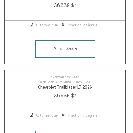
36 639 $
*
Automatique
Traction Intégrale
Plus de détails
Inventaire #
261024
# de série
KL79MRSL3TB253729
Chevrolet Trailblazer LT 2026
36 639 $
*
Automatique
Traction Intégrale