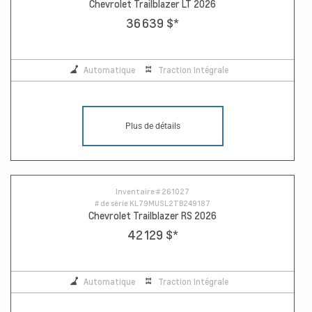
Chevrolet Trailblazer LT 2026
36 639 $
*
Automatique
Traction Intégrale
Plus de détails
Inventaire #
261027
# de série
KL79MUSL2TB249187
Chevrolet Trailblazer RS 2026
42 129 $
*
Automatique
Traction Intégrale