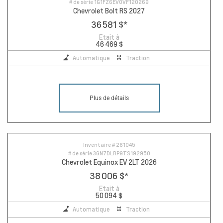
# de série
1G1FZ6EV0VF120269
Chevrolet Bolt RS 2027
36 581 $
*
Etait à
46 469 $
Automatique
Traction
Plus de détails
Inventaire #
261045
# de série
3GN7DLRP9TS192950
Chevrolet Equinox EV 2LT 2026
38 006 $
*
Etait à
50 094 $
Automatique
Traction