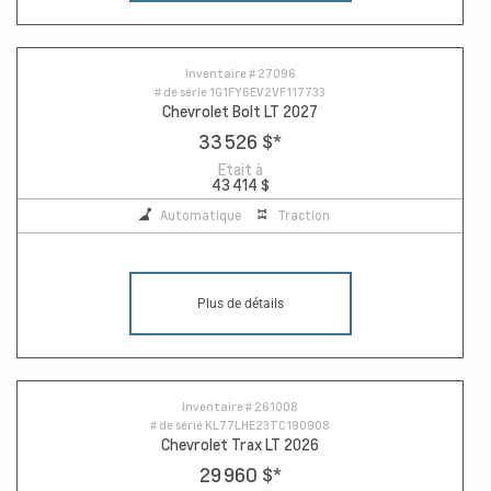
Inventaire #
27096
# de série
1G1FY6EV2VF117733
Chevrolet Bolt LT 2027
33 526 $
*
Etait à
43 414 $
Automatique
Traction
Plus de détails
Inventaire #
261008
# de série
KL77LHE23TC190908
Chevrolet Trax LT 2026
29 960 $
*