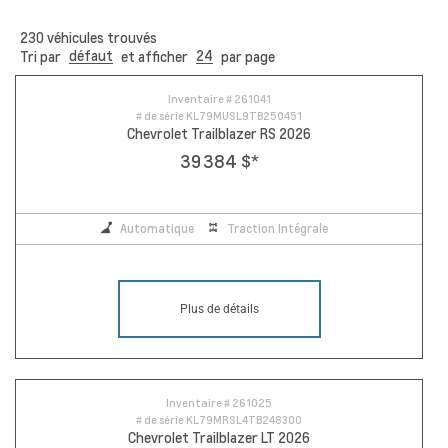
230
véhicules trouvés
défaut
24
Tri par
et afficher
par page
17
Inventaire #
261041
# de série
KL79MUSL9TB250451
Chevrolet Trailblazer RS 2026
39 384 $
*
Automatique
Traction Intégrale
Plus de détails
Inventaire #
261025
# de série
KL79MRSL4TB248300
Chevrolet Trailblazer LT 2026