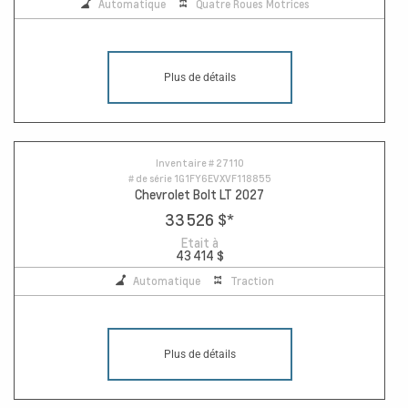
Automatique
Quatre Roues Motrices
Plus de détails
Inventaire #
27110
# de série
1G1FY6EVXVF118855
Chevrolet Bolt LT 2027
33 526 $
*
Etait à
43 414 $
Automatique
Traction
Plus de détails