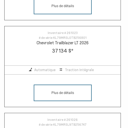
Plus de détails
Inventaire #
261023
# de série
KL79MRSL0TB256801
Chevrolet Trailblazer LT 2026
37 134 $
*
Automatique
Traction Intégrale
Plus de détails
Inventaire #
261026
# de série
KL79MRSL9TB256747