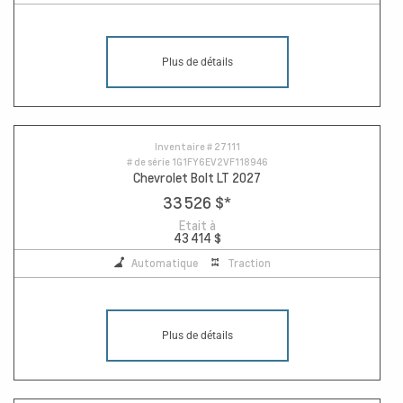
Plus de détails
13
Inventaire #
27111
# de série
1G1FY6EV2VF118946
Chevrolet Bolt LT 2027
33 526 $
*
Etait à
43 414 $
Automatique
Traction
Plus de détails