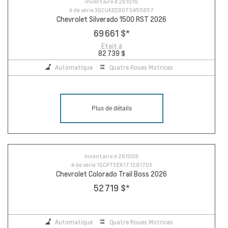
Inventaire #
261019
# de série
3GCUKEE80TG455857
Chevrolet Silverado 1500 RST 2026
69 661 $
*
Etait à
82 739 $
Automatique
Quatre Roues Motrices
Plus de détails
10
Inventaire #
261009
# de série
1GCPTEEK1T1291703
Chevrolet Colorado Trail Boss 2026
52 719 $
*
Automatique
Quatre Roues Motrices