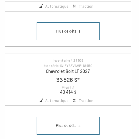
Automatique
Traction
Plus de détails
Inventaire #
27109
# de série
1G1FY6EV6VF118450
Chevrolet Bolt LT 2027
33 526 $
*
Etait à
43 414 $
Automatique
Traction
Plus de détails