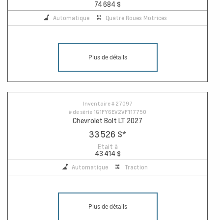
74 684 $
Automatique
Quatre Roues Motrices
Plus de détails
Inventaire #
27097
# de série
1G1FY6EV2VF117750
Chevrolet Bolt LT 2027
33 526 $
*
Etait à
43 414 $
Automatique
Traction
Plus de détails