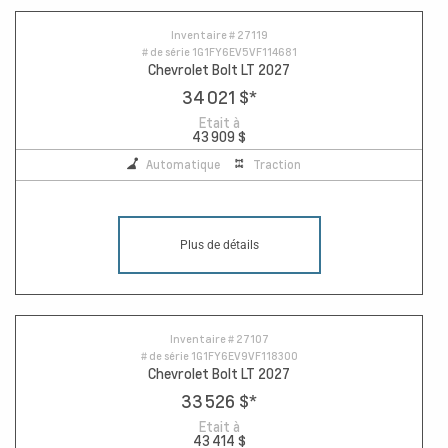
Inventaire #
27119
# de série
1G1FY6EV5VF114681
Chevrolet Bolt LT 2027
34 021 $
*
Etait à
43 909 $
Automatique
Traction
Plus de détails
Inventaire #
27107
# de série
1G1FY6EV9VF118300
Chevrolet Bolt LT 2027
33 526 $
*
Etait à
43 414 $