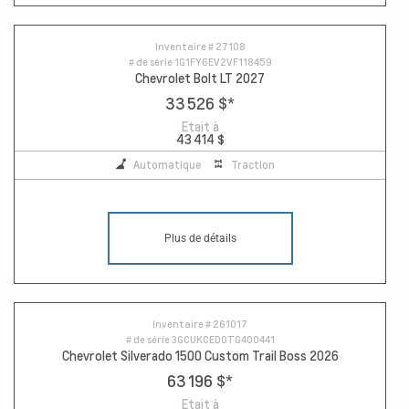
Inventaire #
27108
# de série
1G1FY6EV2VF118459
Chevrolet Bolt LT 2027
33 526 $
*
Etait à
43 414 $
Automatique
Traction
Plus de détails
10
Inventaire #
261017
# de série
3GCUKCED0TG400441
Chevrolet Silverado 1500 Custom Trail Boss 2026
63 196 $
*
Etait à