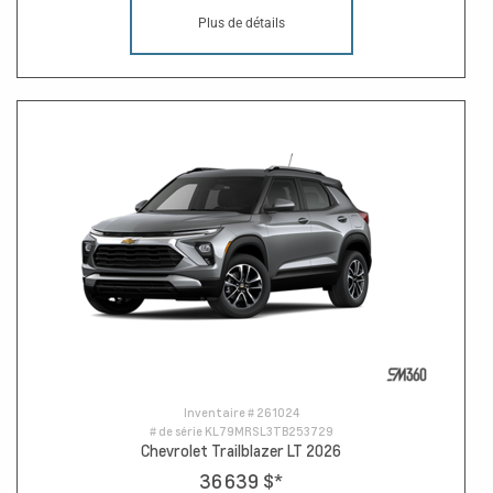
Plus de détails
Inventaire #
261024
# de série
KL79MRSL3TB253729
Chevrolet Trailblazer LT 2026
36 639 $
*