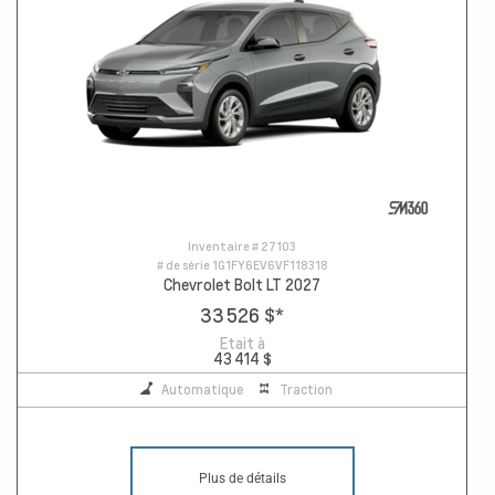
Inventaire #
27103
# de série
1G1FY6EV6VF118318
Chevrolet Bolt LT 2027
33 526 $
*
Etait à
43 414 $
Automatique
Traction
Plus de détails