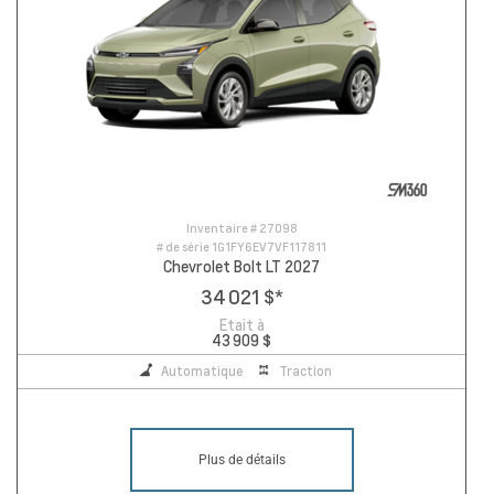
Inventaire #
27098
# de série
1G1FY6EV7VF117811
Chevrolet Bolt LT 2027
34 021 $
*
Etait à
43 909 $
Automatique
Traction
Plus de détails