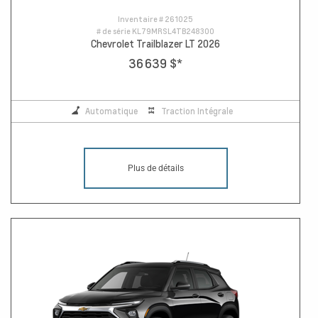
Inventaire #
261025
# de série
KL79MRSL4TB248300
Chevrolet Trailblazer LT 2026
36 639 $
*
Automatique
Traction Intégrale
Plus de détails