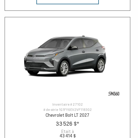
Inventaire #
27102
# de série
1G1FY6EV2VF118302
Chevrolet Bolt LT 2027
33 526 $
*
Etait à
43 414 $