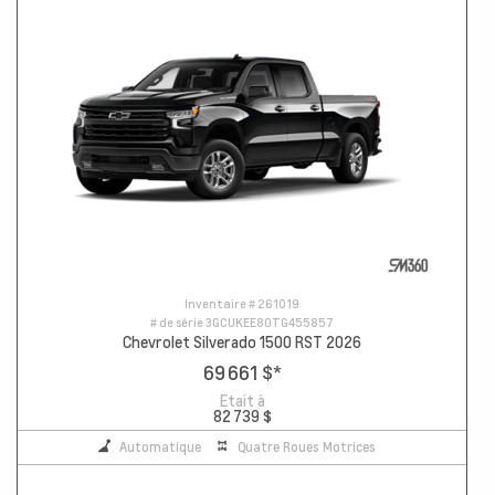
Inventaire #
261019
# de série
3GCUKEE80TG455857
Chevrolet Silverado 1500 RST 2026
69 661 $
*
Etait à
82 739 $
Automatique
Quatre Roues Motrices