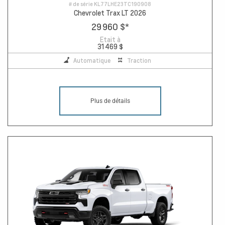
# de série
KL77LHE23TC190908
Chevrolet Trax LT 2026
29 960 $
*
Etait à
31 469 $
Automatique
Traction
Plus de détails