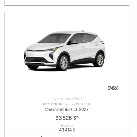
Inventaire #
27096
# de série
1G1FY6EV2VF117733
Chevrolet Bolt LT 2027
33 526 $
*
Etait à
43 414 $