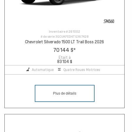
Inventaire #
261002
# de série
3GCUKFED4TG367428
Chevrolet Silverado 1500 LT Trail Boss 2026
70 144 $
*
Etait à
83 104 $
Automatique
Quatre Roues Motrices
Plus de détails