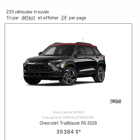
233
véhicules trouvés
défaut
24
Tri par
et afficher
par page
Inventaire #
261041
# de série
KL79MUSL9TB250451
Chevrolet Trailblazer RS 2026
39 384 $
*