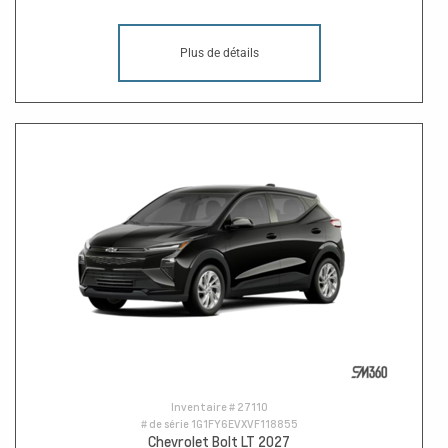
Plus de détails
Inventaire #
27110
# de série
1G1FY6EVXVF118855
Chevrolet Bolt LT 2027