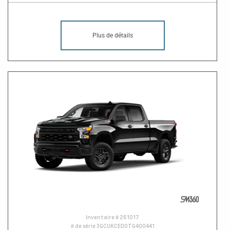
Plus de détails
Inventaire #
261017
# de série
3GCUKCED0TG400441