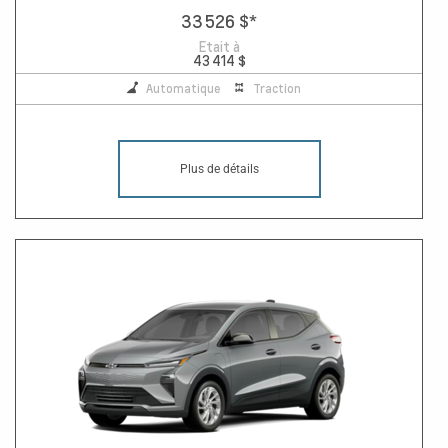
33 526 $
*
Etait à
43 414 $
Automatique
Traction
Plus de détails