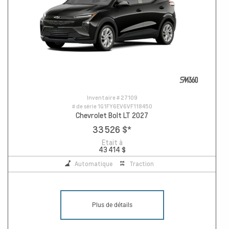
Inventaire #
27109
# de série
1G1FY6EV6VF118450
Chevrolet Bolt LT 2027
33 526 $
*
Etait à
43 414 $
Automatique
Traction
Plus de détails