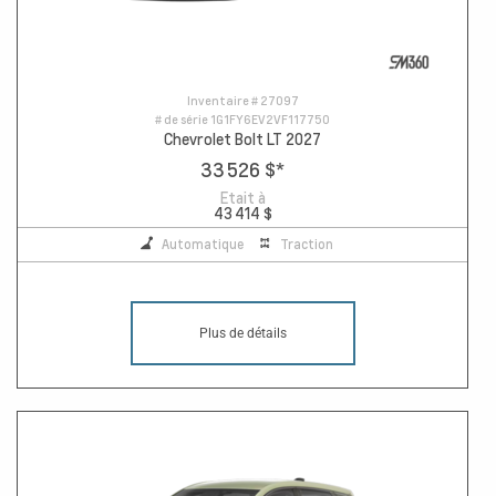
Inventaire #
27097
# de série
1G1FY6EV2VF117750
Chevrolet Bolt LT 2027
33 526 $
*
Etait à
43 414 $
Automatique
Traction
Plus de détails