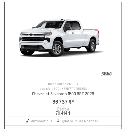
Inventaire #
261001
# de série
3GCUKEED7TG455853
Chevrolet Silverado 1500 RST 2026
66 737 $
*
Etait à
79 414 $
Automatique
Quatre Roues Motrices