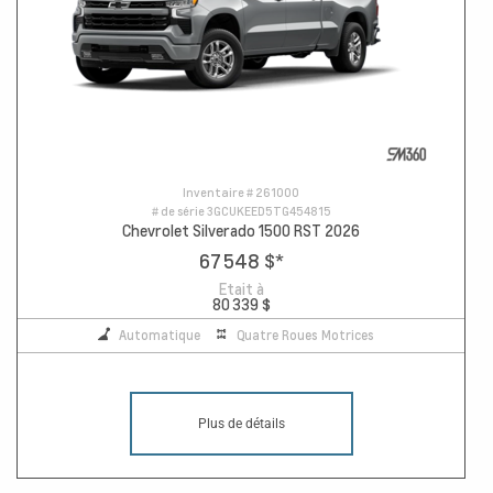
Inventaire #
261000
# de série
3GCUKEED5TG454815
Chevrolet Silverado 1500 RST 2026
67 548 $
*
Etait à
80 339 $
Automatique
Quatre Roues Motrices
Plus de détails