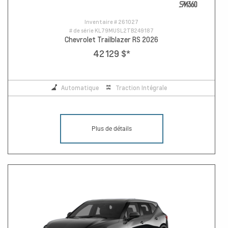
Inventaire #
261027
# de série
KL79MUSL2TB249187
Chevrolet Trailblazer RS 2026
42 129 $
*
Automatique
Traction Intégrale
Plus de détails