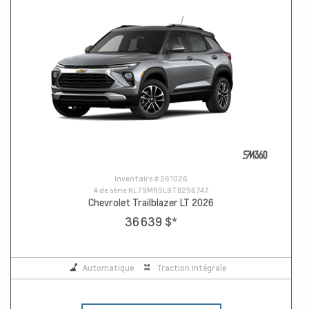
Inventaire #
261026
# de série
KL79MRSL9TB256747
Chevrolet Trailblazer LT 2026
36 639 $
*
Automatique
Traction Intégrale