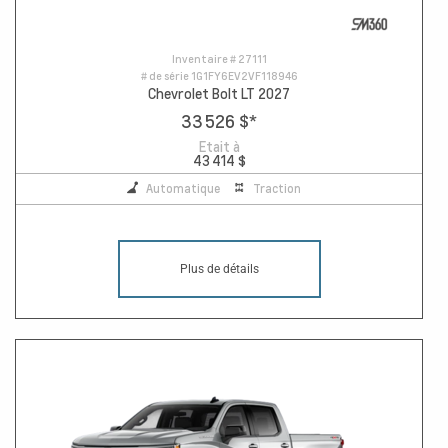
Inventaire #
27111
# de série
1G1FY6EV2VF118946
Chevrolet Bolt LT 2027
33 526 $
*
Etait à
43 414 $
Automatique
Traction
Plus de détails