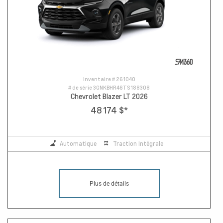
Inventaire #
261040
# de série
3GNKBHR46TS188308
Chevrolet Blazer LT 2026
48 174 $
*
Automatique
Traction Intégrale
Plus de détails