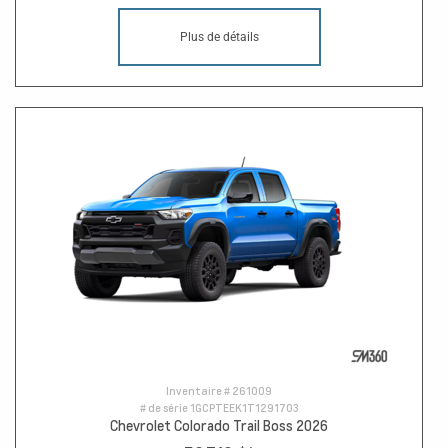
Plus de détails
Inventaire #
261009
# de série
1GCPTEEK1T1291703
Chevrolet Colorado Trail Boss 2026