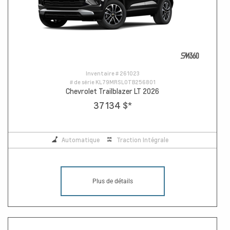
Inventaire #
261023
# de série
KL79MRSL0TB256801
Chevrolet Trailblazer LT 2026
37 134 $
*
Automatique
Traction Intégrale
Plus de détails