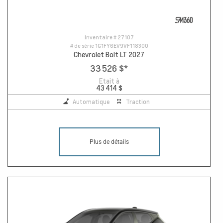
Inventaire #
27107
# de série
1G1FY6EV9VF118300
Chevrolet Bolt LT 2027
33 526 $
*
Etait à
43 414 $
Automatique
Traction
Plus de détails