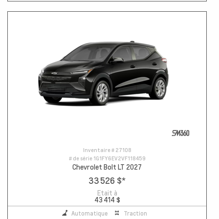
Inventaire #
27108
# de série
1G1FY6EV2VF118459
Chevrolet Bolt LT 2027
33 526 $
*
Etait à
43 414 $
Automatique
Traction