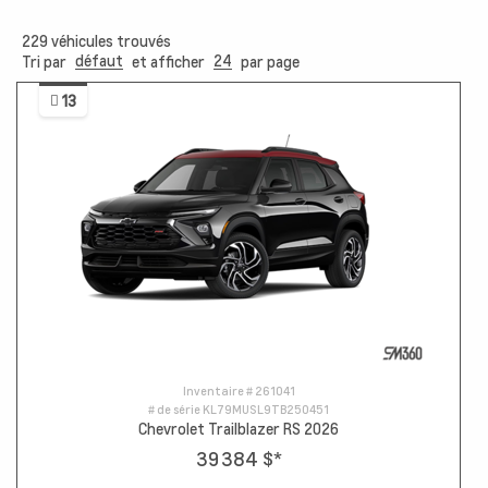
229
véhicules trouvés
défaut
24
Tri par
et afficher
par page
13
Inventaire #
261041
# de série
KL79MUSL9TB250451
Chevrolet Trailblazer RS 2026
39 384 $
*