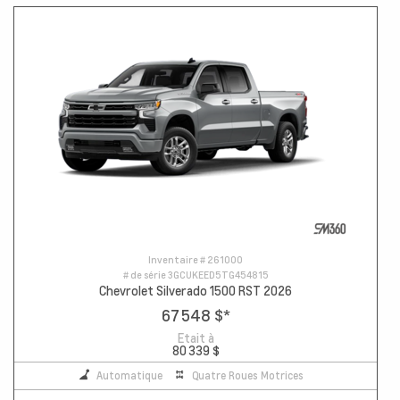
Inventaire #
261000
# de série
3GCUKEED5TG454815
Chevrolet Silverado 1500 RST 2026
67 548 $
*
Etait à
80 339 $
Automatique
Quatre Roues Motrices