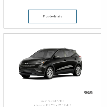
Plus de détails
Inventaire #
27108
# de série
1G1FY6EV2VF118459