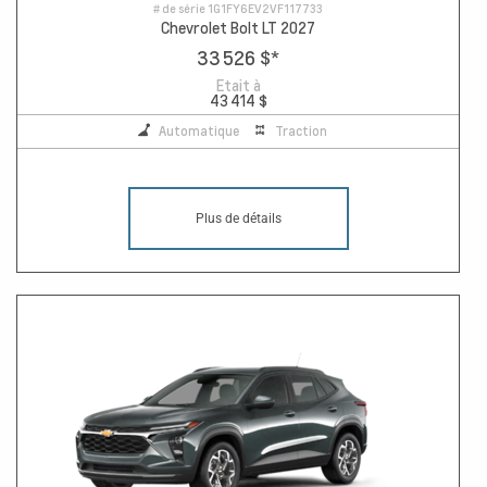
# de série
1G1FY6EV2VF117733
Chevrolet Bolt LT 2027
33 526 $
*
Etait à
43 414 $
Automatique
Traction
Plus de détails