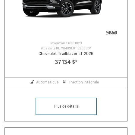
Inventaire #
261023
# de série
KL79MRSL0TB256801
Chevrolet Trailblazer LT 2026
37 134 $
*
Automatique
Traction Intégrale
Plus de détails