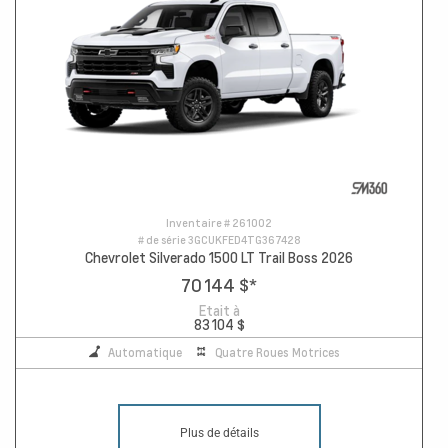
Inventaire #
261002
# de série
3GCUKFED4TG367428
Chevrolet Silverado 1500 LT Trail Boss 2026
70 144 $
*
Etait à
83 104 $
Automatique
Quatre Roues Motrices
Plus de détails