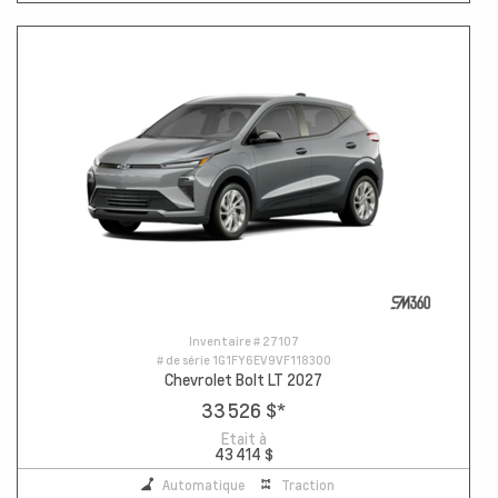
Inventaire #
27107
# de série
1G1FY6EV9VF118300
Chevrolet Bolt LT 2027
33 526 $
*
Etait à
43 414 $
Automatique
Traction