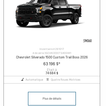
Inventaire #
261017
# de série
3GCUKCED0TG400441
Chevrolet Silverado 1500 Custom Trail Boss 2026
63 196 $
*
Etait à
74 684 $
Automatique
Quatre Roues Motrices
Plus de détails