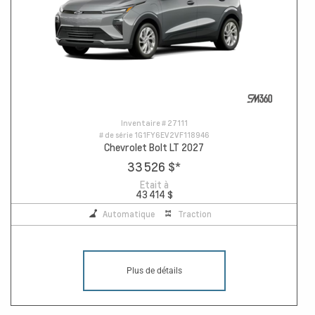
Inventaire #
27111
# de série
1G1FY6EV2VF118946
Chevrolet Bolt LT 2027
33 526 $
*
Etait à
43 414 $
Automatique
Traction
Plus de détails