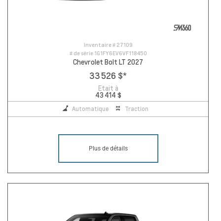
Inventaire #
27109
# de série
1G1FY6EV6VF118450
Chevrolet Bolt LT 2027
33 526 $
*
Etait à
43 414 $
Automatique
Traction
Plus de détails