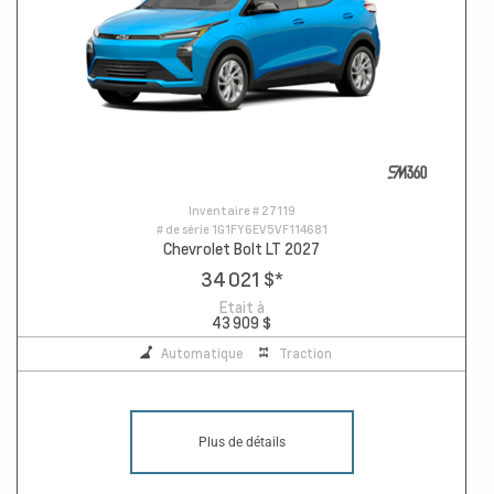
Inventaire #
27119
# de série
1G1FY6EV5VF114681
Chevrolet Bolt LT 2027
34 021 $
*
Etait à
43 909 $
Automatique
Traction
Plus de détails