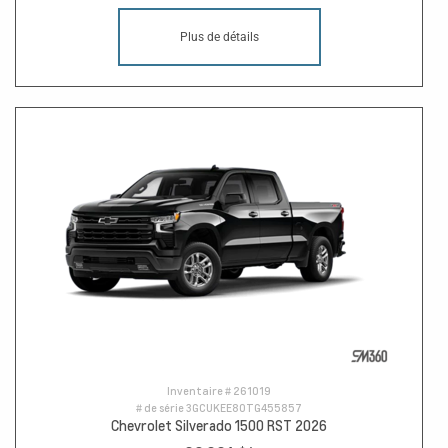
Plus de détails
Inventaire #
261019
# de série
3GCUKEE80TG455857
Chevrolet Silverado 1500 RST 2026