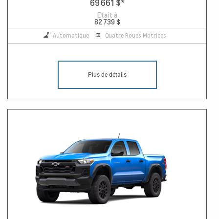
69 661 $
*
Etait à
82 739 $
Automatique
Quatre Roues Motrices
Plus de détails