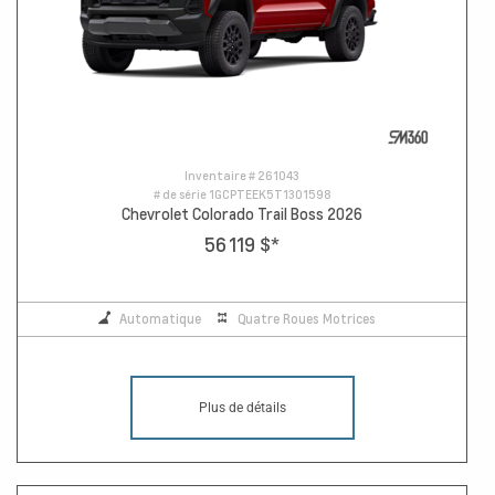
Inventaire #
261043
# de série
1GCPTEEK5T1301598
Chevrolet Colorado Trail Boss 2026
56 119 $
*
Automatique
Quatre Roues Motrices
Plus de détails