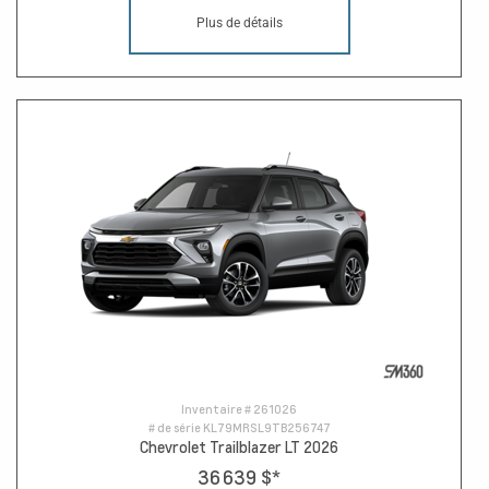
Plus de détails
Inventaire #
261026
# de série
KL79MRSL9TB256747
Chevrolet Trailblazer LT 2026
36 639 $
*