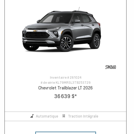
Inventaire #
261024
# de série
KL79MRSL3TB253729
Chevrolet Trailblazer LT 2026
36 639 $
*
Automatique
Traction Intégrale