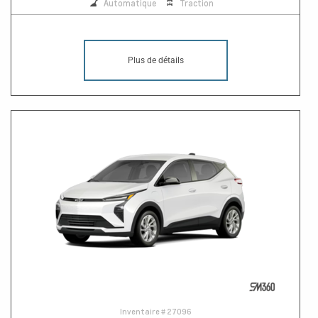
Automatique
Traction
Plus de détails
Inventaire #
27096