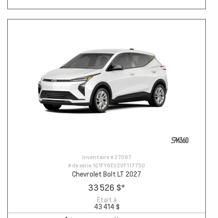
Inventaire #
27097
# de série
1G1FY6EV2VF117750
Chevrolet Bolt LT 2027
33 526 $
*
Etait à
43 414 $