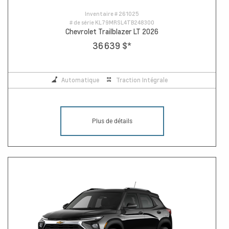
Inventaire #
261025
# de série
KL79MRSL4TB248300
Chevrolet Trailblazer LT 2026
36 639 $
*
Automatique
Traction Intégrale
Plus de détails