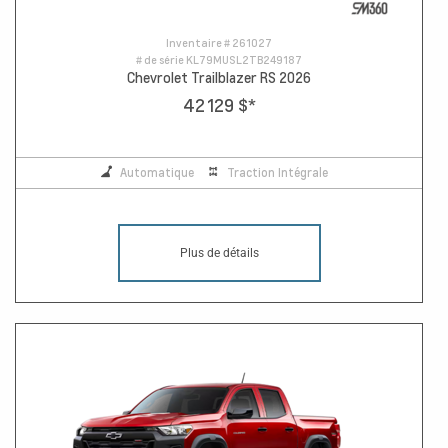
Inventaire #
261027
# de série
KL79MUSL2TB249187
Chevrolet Trailblazer RS 2026
42 129 $
*
Automatique
Traction Intégrale
Plus de détails