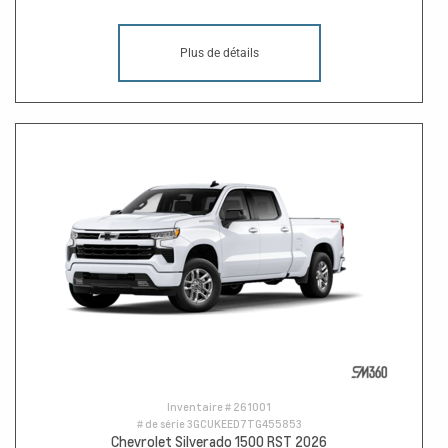
Plus de détails
Inventaire #
261001
# de série
3GCUKEED7TG455853
Chevrolet Silverado 1500 RST 2026