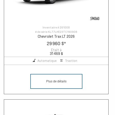
Inventaire #
261008
# de série
KL77LHE23TC190908
Chevrolet Trax LT 2026
29 960 $
*
Etait à
31 469 $
Automatique
Traction
Plus de détails