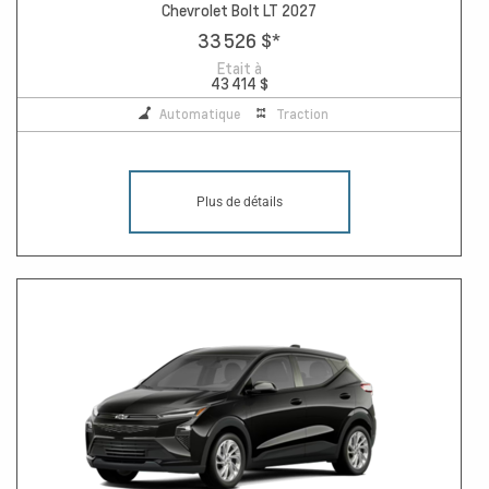
Chevrolet Bolt LT 2027
33 526 $
*
Etait à
43 414 $
Automatique
Traction
Plus de détails