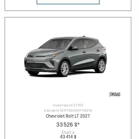
Inventaire #
27103
# de série
1G1FY6EV6VF118318
Chevrolet Bolt LT 2027
33 526 $
*
Etait à
43 414 $