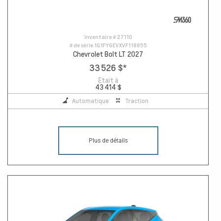
Inventaire #
27110
# de série
1G1FY6EVXVF118855
Chevrolet Bolt LT 2027
33 526 $
*
Etait à
43 414 $
Automatique
Traction
Plus de détails