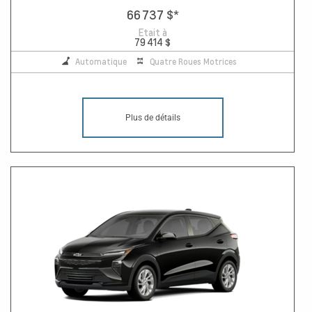
66 737 $
*
Etait à
79 414 $
Automatique
Quatre Roues Motrices
Plus de détails