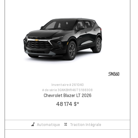
Inventaire #
261040
# de série
3GNKBHR46TS188308
Chevrolet Blazer LT 2026
48 174 $
*
Automatique
Traction Intégrale