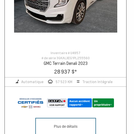
Inventaire #
U4957
# de série
3GKALXEG1PL255560
GMC Terrain Denali 2023
28 937 $
*
Automatique
57 523 KM
Traction Intégrale
Plus de détails