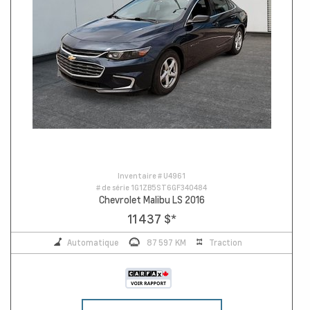
Inventaire #
U4961
# de série
1G1ZB5ST6GF340484
Chevrolet Malibu LS 2016
11 437 $
*
Automatique
87 597 KM
Traction