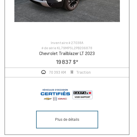
Inventaire #
27038A
# de série
KL79MPSL2PB206878
Chevrolet Trailblazer LT 2023
19 837 $
*
70 393 KM
Traction
Plus de détails