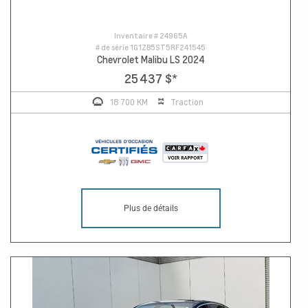
Inventaire #
24965A
# de série
1G1ZB5ST5RF241545
Chevrolet Malibu LS 2024
25 437 $
*
18 700 KM
Traction
Plus de détails