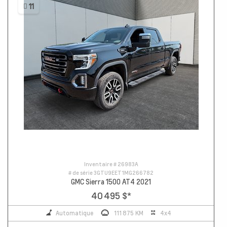
11
Inventaire #
26983A
# de série
3GTU9EET1MG266782
GMC Sierra 1500 AT4 2021
40 495 $
*
Automatique
111 875 KM
4x4