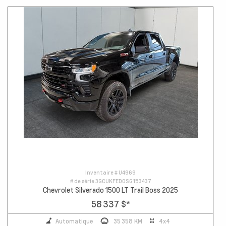
Inventaire #
U4969
# de série
3GCUKFED0SG153437
Chevrolet Silverado 1500 LT Trail Boss 2025
58 337 $
*
Automatique
35 358 KM
4x4