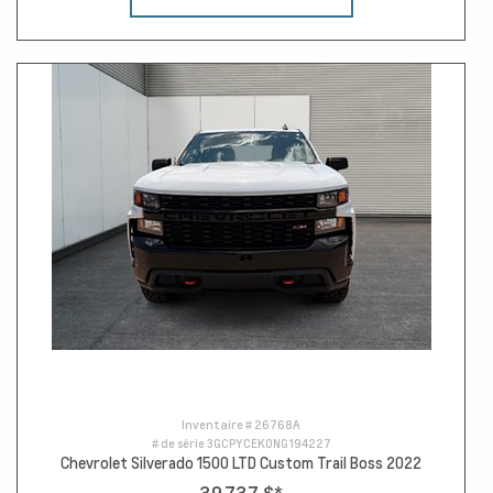
Inventaire #
26768A
# de série
3GCPYCEK0NG194227
Chevrolet Silverado 1500 LTD Custom Trail Boss 2022
39 737 $
*