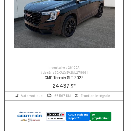
Inventaire #
26100A
# de série
3GKALVEV2NL278961
GMC Terrain SLT 2022
24 437 $
*
Automatique
65 597 KM
Traction Intégrale