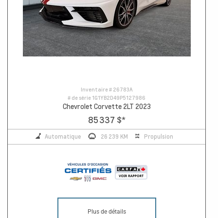
Inventaire #
26783A
# de série
1G1YB2D49P5127986
Chevrolet Corvette 2LT 2023
85 337 $
*
Automatique
26 239 KM
Propulsion
Plus de détails