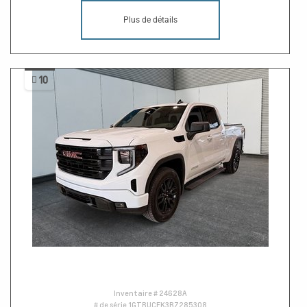
Plus de détails
10
Inventaire #
24628A
# de série
1GTRUCEK3RZ285308