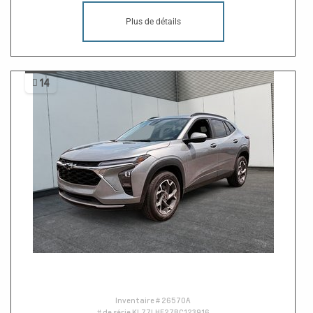
Plus de détails
14
Inventaire #
26570A
# de série
KL77LHE27RC123916