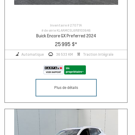
Inventaire #
27071A
# de série
KL4AMCSL6RB103646
Buick Encore GX Preferred 2024
25 995 $
*
Automatique
36 533 KM
Traction Intégrale
Plus de détails