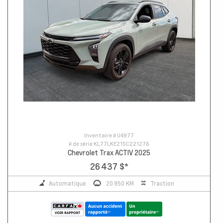
Inventaire #
U4977
# de série
KL77LKE21SC221276
Chevrolet Trax ACTIV 2025
26 437 $
*
Automatique
20 950 KM
Traction