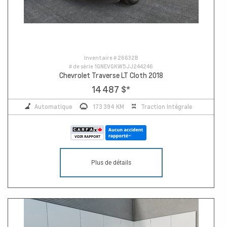
Inventaire #
26632B
# de série
1GNEVGKW5JJ244246
Chevrolet Traverse LT Cloth 2018
14 487 $
*
Automatique
173 394 KM
Traction Intégrale
Plus de détails