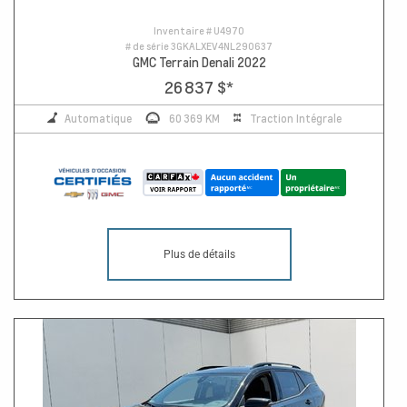
Inventaire #
U4970
# de série
3GKALXEV4NL290637
GMC Terrain Denali 2022
26 837 $
*
Automatique
60 369 KM
Traction Intégrale
Plus de détails