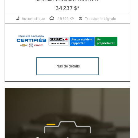
34 237 $
*
Automatique
49 914 KM
Traction Intégrale
Plus de détails