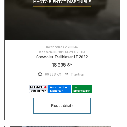
Inventaire #
261004A
# de série
KL79MPSL2NB072113
Chevrolet Trailblazer LT 2022
18 995 $
*
69 558 KM
Traction
Plus de détails