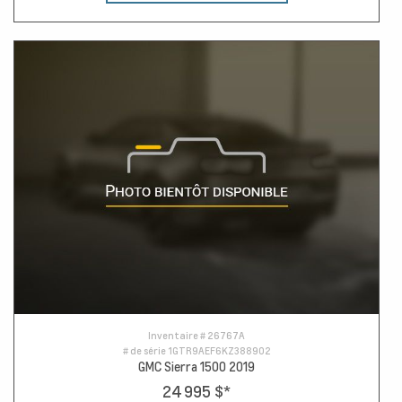
Inventaire #
26767A
# de série
1GTR9AEF6KZ388902
GMC Sierra 1500 2019
24 995 $
*