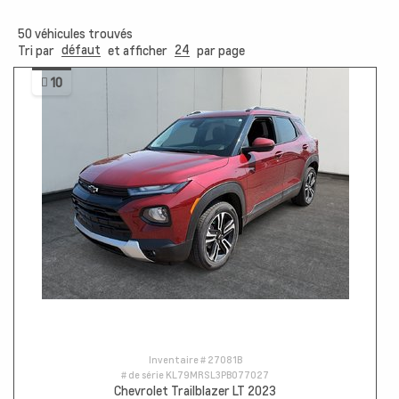
50
véhicules trouvés
défaut
24
Tri par
et afficher
par page
10
Inventaire #
27081B
# de série
KL79MRSL3PB077027
Chevrolet Trailblazer LT 2023