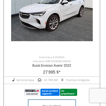
Inventaire #
26988A
# de série
LRBFZSR40ND144308
Buick Envision Avenir 2022
27 995 $
*
Automatique
45 788 KM
Traction Intégrale