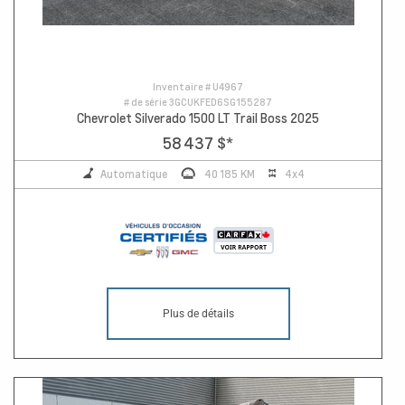
Inventaire #
U4967
# de série
3GCUKFED6SG155287
Chevrolet Silverado 1500 LT Trail Boss 2025
58 437 $
*
Automatique
40 185 KM
4x4
Plus de détails