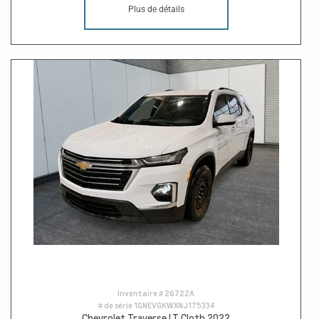
Plus de détails
Inventaire #
26722A
# de série
1GNEVGKWXNJ175334
Chevrolet Traverse LT Cloth 2022