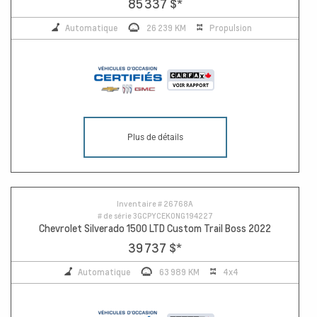
85 337 $
*
Automatique
26 239 KM
Propulsion
Plus de détails
Inventaire #
26768A
# de série
3GCPYCEK0NG194227
Chevrolet Silverado 1500 LTD Custom Trail Boss 2022
39 737 $
*
Automatique
63 989 KM
4x4