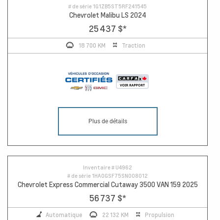
# de série
1G1ZB5ST5RF241545
Chevrolet Malibu LS 2024
25 437 $
*
18 700 KM
Traction
Plus de détails
Inventaire #
U4962
# de série
1HA0GSF75SN008012
Chevrolet Express Commercial Cutaway 3500 VAN 159 2025
56 737 $
*
Automatique
22 132 KM
Propulsion