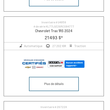
Inventaire #
U4959
# de série
KL77LGE26RC084777
Chevrolet Trax 1RS 2024
21 493 $
*
Automatique
27 202 KM
Traction
Plus de détails
Inventaire #
26722A