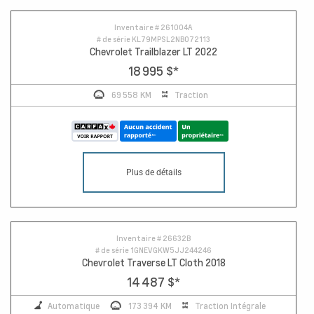
Inventaire #
261004A
# de série
KL79MPSL2NB072113
Chevrolet Trailblazer LT 2022
18 995 $
*
69 558 KM
Traction
Plus de détails
Inventaire #
26632B
# de série
1GNEVGKW5JJ244246
Chevrolet Traverse LT Cloth 2018
14 487 $
*
Automatique
173 394 KM
Traction Intégrale