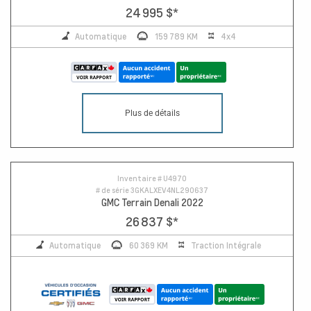
24 995 $
*
Automatique
159 789 KM
4x4
Plus de détails
Inventaire #
U4970
# de série
3GKALXEV4NL290637
GMC Terrain Denali 2022
26 837 $
*
Automatique
60 369 KM
Traction Intégrale