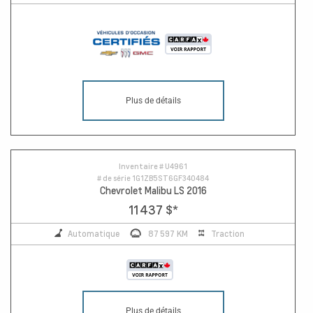
Plus de détails
Inventaire #
U4961
# de série
1G1ZB5ST6GF340484
Chevrolet Malibu LS 2016
11 437 $
*
Automatique
87 597 KM
Traction
Plus de détails