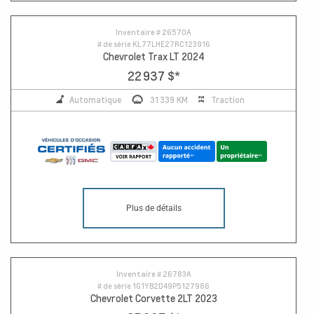
Inventaire #
26570A
# de série
KL77LHE27RC123916
Chevrolet Trax LT 2024
22 937 $
*
Automatique
31 339 KM
Traction
Plus de détails
Inventaire #
26783A
# de série
1G1YB2D49P5127986
Chevrolet Corvette 2LT 2023