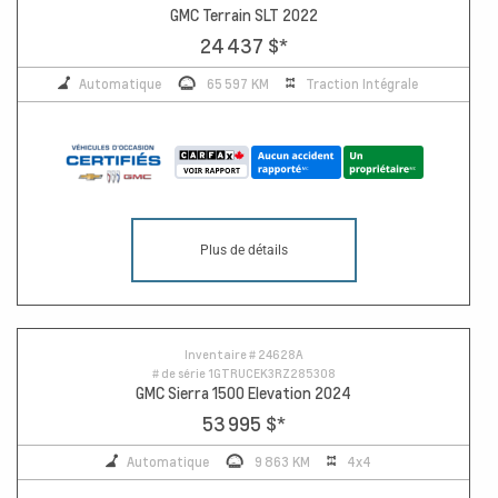
GMC Terrain SLT 2022
24 437 $
*
Automatique
65 597 KM
Traction Intégrale
Plus de détails
Inventaire #
24628A
# de série
1GTRUCEK3RZ285308
GMC Sierra 1500 Elevation 2024
53 995 $
*
Automatique
9 863 KM
4x4