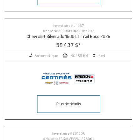
Inventaire #
U4967
# de série
3GCUKFED6SG155287
Chevrolet Silverado 1500 LT Trail Boss 2025
58 437 $
*
Automatique
40 185 KM
4x4
Plus de détails
Inventaire #
26100A
# de série
3GKALVEV2NL278961