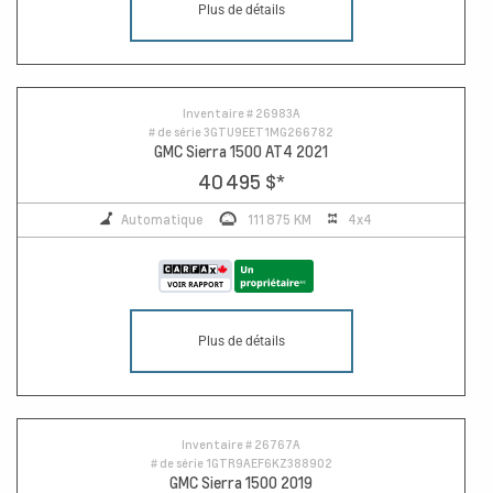
Plus de détails
Inventaire #
26983A
# de série
3GTU9EET1MG266782
GMC Sierra 1500 AT4 2021
40 495 $
*
Automatique
111 875 KM
4x4
Plus de détails
Inventaire #
26767A
# de série
1GTR9AEF6KZ388902
GMC Sierra 1500 2019