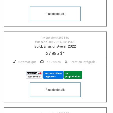
Plus de détails
Inventaire #
26988A
# de série
LRBFZSR40ND144308
Buick Envision Avenir 2022
27 995 $
*
Automatique
45 788 KM
Traction Intégrale
Plus de détails
10