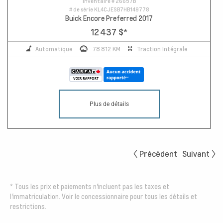
Inventaire #
26657B
# de série
KL4CJESB7HB149778
Buick Encore Preferred 2017
12 437 $
*
Automatique
78 812 KM
Traction Intégrale
Plus de détails
Précédent
Suivant
*
Tous les prix et paiements n'incluent pas les taxes et
l'immatriculation. Voir le concessionnaire pour tous les détails et
restrictions.