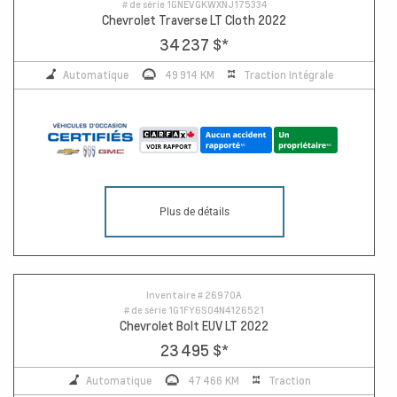
# de série
1GNEVGKWXNJ175334
Chevrolet Traverse LT Cloth 2022
34 237 $
*
Automatique
49 914 KM
Traction Intégrale
Plus de détails
Inventaire #
26970A
# de série
1G1FY6S04N4126521
Chevrolet Bolt EUV LT 2022
23 495 $
*
Automatique
47 466 KM
Traction