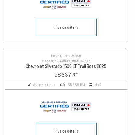
Plus de détails
Inventaire #
U4969
# de série
3GCUKFED0SG153437
Chevrolet Silverado 1500 LT Trail Boss 2025
58 337 $
*
Automatique
35 358 KM
4x4
Plus de détails