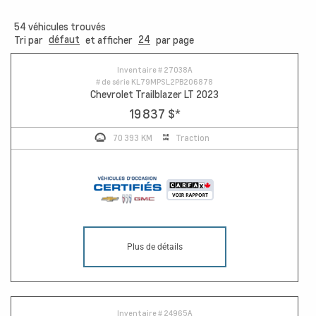
54
véhicules trouvés
défaut
24
Tri par
et afficher
par page
Inventaire #
27038A
# de série
KL79MPSL2PB206878
Chevrolet Trailblazer LT 2023
19 837 $
*
70 393 KM
Traction
Plus de détails
Inventaire #
24965A