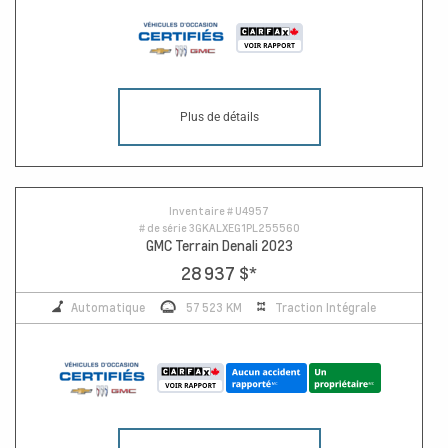
Plus de détails
Inventaire #
U4957
# de série
3GKALXEG1PL255560
GMC Terrain Denali 2023
28 937 $
*
Automatique
57 523 KM
Traction Intégrale