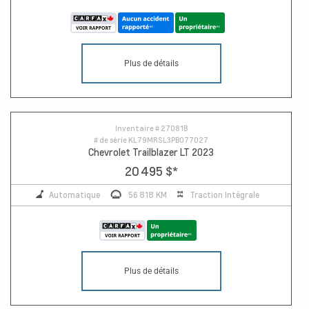
Plus de détails
Inventaire #
27081B
# de série
KL79MRSL3PB077027
Chevrolet Trailblazer LT 2023
20 495 $
*
Automatique
56 818 KM
Traction Intégrale
Plus de détails