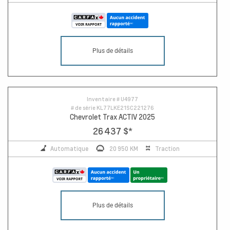
Plus de détails
Inventaire #
U4977
# de série
KL77LKE21SC221276
Chevrolet Trax ACTIV 2025
26 437 $
*
Automatique
20 950 KM
Traction
Plus de détails