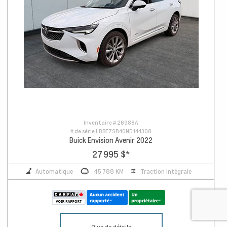
Inventaire #
26988A
# de série
LRBFZSR40ND144308
Buick Envision Avenir 2022
27 995 $
*
Automatique
45 788 KM
Traction Intégrale