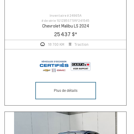
Inventaire #
24965A
# de série
1G1ZB5ST5RF241545
Chevrolet Malibu LS 2024
25 437 $
*
18 700 KM
Traction
Plus de détails