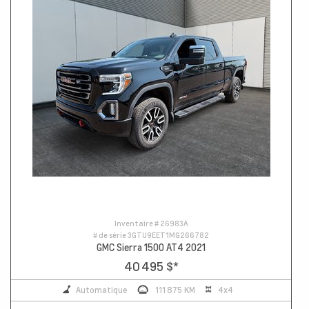
Inventaire #
26983A
# de série
3GTU9EET1MG266782
GMC Sierra 1500 AT4 2021
40 495 $
*
Automatique
111 875 KM
4x4