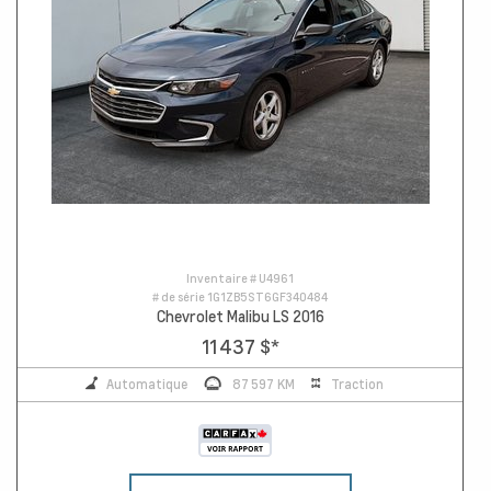
Inventaire #
U4961
# de série
1G1ZB5ST6GF340484
Chevrolet Malibu LS 2016
11 437 $
*
Automatique
87 597 KM
Traction