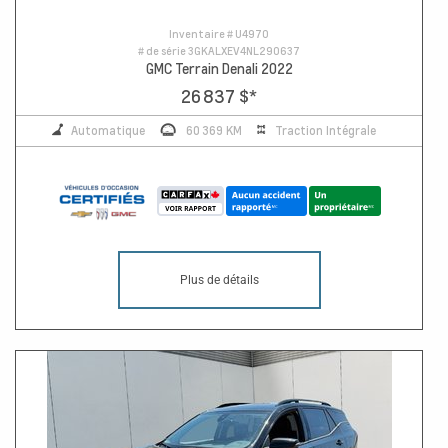
Inventaire #
U4970
# de série
3GKALXEV4NL290637
GMC Terrain Denali 2022
26 837 $
*
Automatique
60 369 KM
Traction Intégrale
Plus de détails