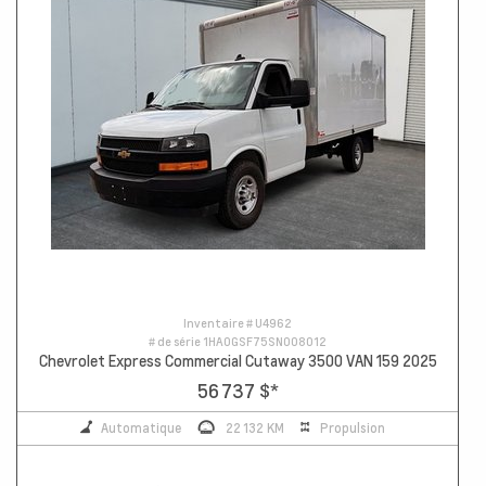
Inventaire #
U4962
# de série
1HA0GSF75SN008012
Chevrolet Express Commercial Cutaway 3500 VAN 159 2025
56 737 $
*
Automatique
22 132 KM
Propulsion