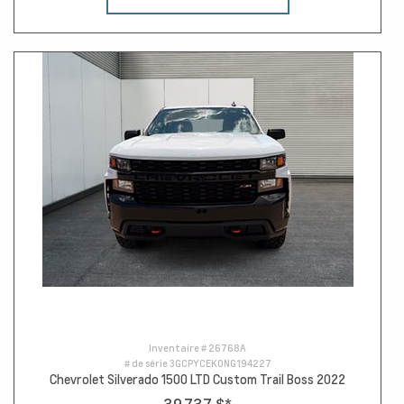
Inventaire #
26768A
# de série
3GCPYCEK0NG194227
Chevrolet Silverado 1500 LTD Custom Trail Boss 2022
39 737 $
*