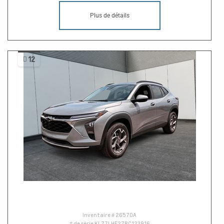
Plus de détails
12
Inventaire #
26570A
# de série
KL77LHE27RC123916