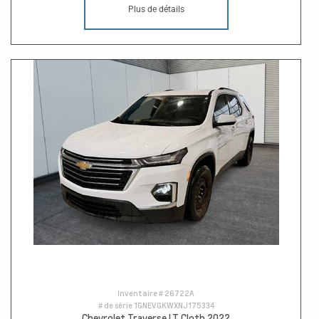
Plus de détails
Inventaire #
26722A
# de série
1GNEVGKWXNJ175334
Chevrolet Traverse LT Cloth 2022