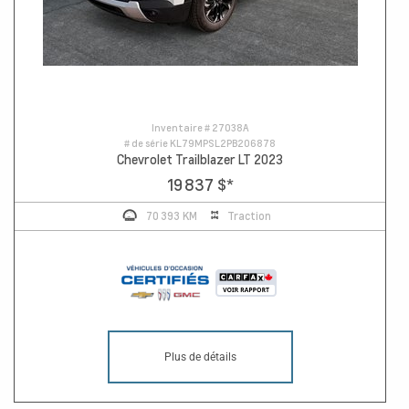
Inventaire #
27038A
# de série
KL79MPSL2PB206878
Chevrolet Trailblazer LT 2023
19 837 $
*
70 393 KM
Traction
Plus de détails