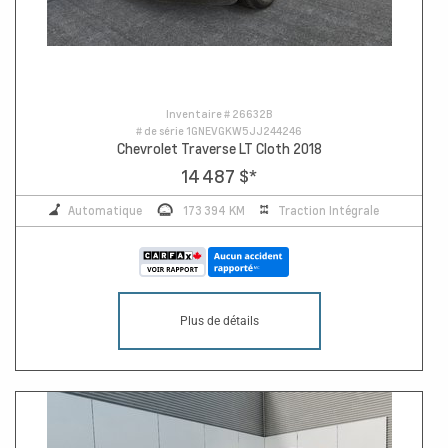
Inventaire #
26632B
# de série
1GNEVGKW5JJ244246
Chevrolet Traverse LT Cloth 2018
14 487 $
*
Automatique
173 394 KM
Traction Intégrale
Plus de détails