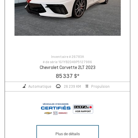
Inventaire #
26783A
# de série
1G1YB2D49P5127986
Chevrolet Corvette 2LT 2023
85 337 $
*
Automatique
26 239 KM
Propulsion
Plus de détails