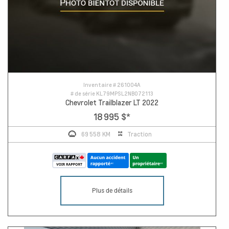
Inventaire #
261004A
# de série
KL79MPSL2NB072113
Chevrolet Trailblazer LT 2022
18 995 $
*
69 558 KM
Traction
Plus de détails