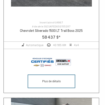
Inventaire #
U4967
# de série
3GCUKFED6SG155287
Chevrolet Silverado 1500 LT Trail Boss 2025
58 437 $
*
Automatique
40 185 KM
4x4
Plus de détails