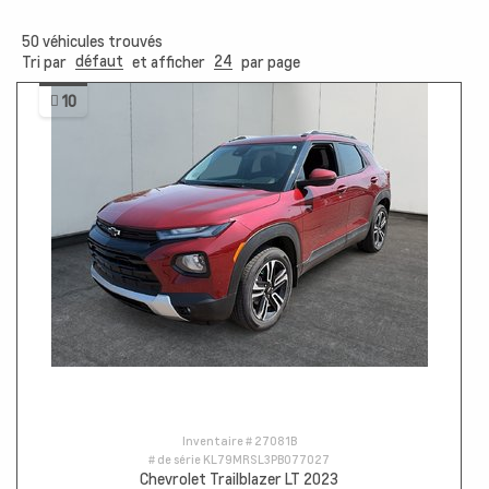
50
véhicules trouvés
défaut
24
Tri par
et afficher
par page
10
Inventaire #
27081B
# de série
KL79MRSL3PB077027
Chevrolet Trailblazer LT 2023