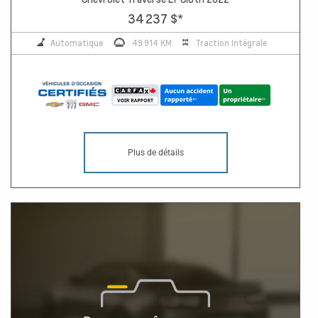
34 237 $
*
Automatique
49 914 KM
Traction Intégrale
Plus de détails