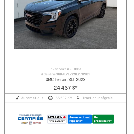
Inventaire #
26100A
# de série
3GKALVEV2NL278961
GMC Terrain SLT 2022
24 437 $
*
Automatique
65 597 KM
Traction Intégrale