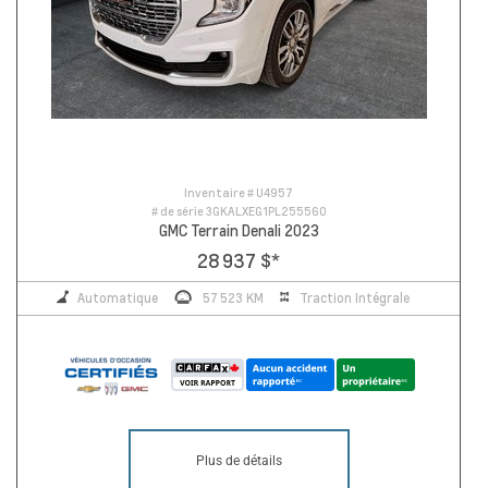
Inventaire #
U4957
# de série
3GKALXEG1PL255560
GMC Terrain Denali 2023
28 937 $
*
Automatique
57 523 KM
Traction Intégrale
Plus de détails