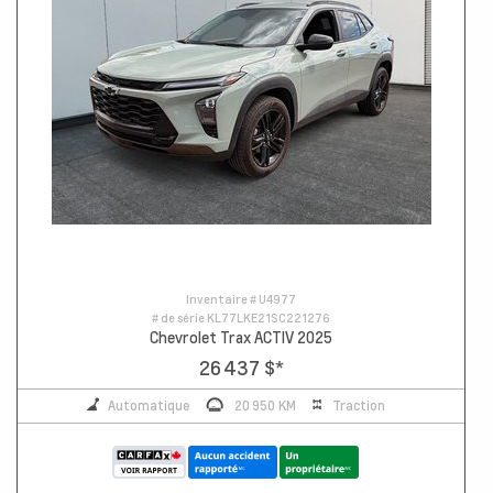
Inventaire #
U4977
# de série
KL77LKE21SC221276
Chevrolet Trax ACTIV 2025
26 437 $
*
Automatique
20 950 KM
Traction