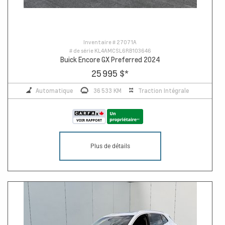
Inventaire #
27071A
# de série
KL4AMCSL6RB103646
Buick Encore GX Preferred 2024
25 995 $
*
Automatique
36 533 KM
Traction Intégrale
Plus de détails