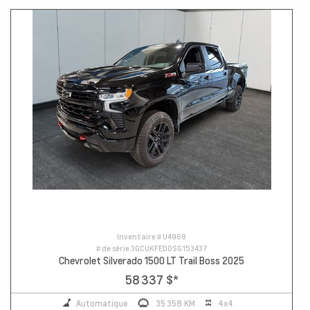
Inventaire #
U4969
# de série
3GCUKFED0SG153437
Chevrolet Silverado 1500 LT Trail Boss 2025
58 337 $
*
Automatique
35 358 KM
4x4