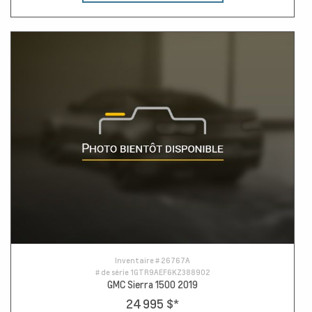
Inventaire #
26767A
# de série
1GTR9AEF6KZ388902
GMC Sierra 1500 2019
24 995 $
*