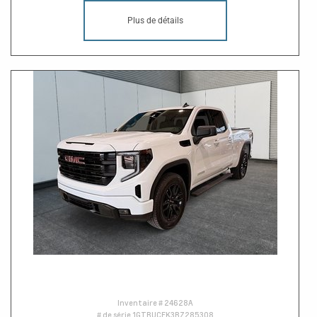
Plus de détails
Inventaire #
24628A
# de série
1GTRUCEK3RZ285308