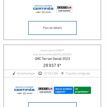
Plus de détails
Inventaire #
U4957
# de série
3GKALXEG1PL255560
GMC Terrain Denali 2023
28 937 $
*
Automatique
57 523 KM
Traction Intégrale