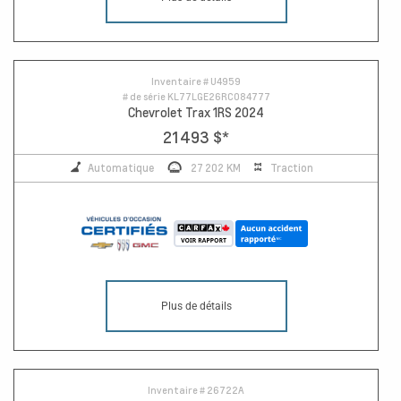
Inventaire #
U4959
# de série
KL77LGE26RC084777
Chevrolet Trax 1RS 2024
21 493 $
*
Automatique
27 202 KM
Traction
Plus de détails
Inventaire #
26722A