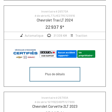
Inventaire #
26570A
# de série
KL77LHE27RC123916
Chevrolet Trax LT 2024
22 937 $
*
Automatique
31 339 KM
Traction
Plus de détails
Inventaire #
26783A
# de série
1G1YB2D49P5127986
Chevrolet Corvette 2LT 2023