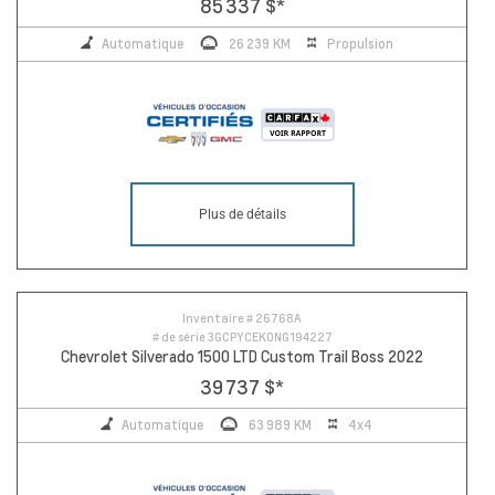
85 337 $
*
Automatique
26 239 KM
Propulsion
Plus de détails
Inventaire #
26768A
# de série
3GCPYCEK0NG194227
Chevrolet Silverado 1500 LTD Custom Trail Boss 2022
39 737 $
*
Automatique
63 989 KM
4x4