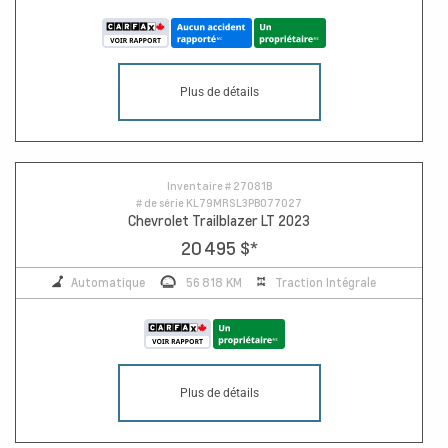
Plus de détails
Inventaire #
27081B
# de série
KL79MRSL3PB077027
Chevrolet Trailblazer LT 2023
20 495 $
*
Automatique
56 818 KM
Traction Intégrale
Plus de détails