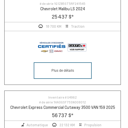
# de série
1G1ZB5ST5RF241545
Chevrolet Malibu LS 2024
25 437 $
*
18 700 KM
Traction
Plus de détails
Inventaire #
U4962
# de série
1HA0GSF75SN008012
Chevrolet Express Commercial Cutaway 3500 VAN 159 2025
56 737 $
*
Automatique
22 132 KM
Propulsion