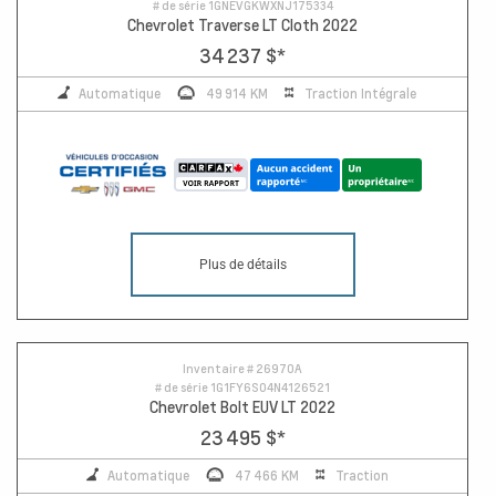
# de série
1GNEVGKWXNJ175334
Chevrolet Traverse LT Cloth 2022
34 237 $
*
Automatique
49 914 KM
Traction Intégrale
Plus de détails
Inventaire #
26970A
# de série
1G1FY6S04N4126521
Chevrolet Bolt EUV LT 2022
23 495 $
*
Automatique
47 466 KM
Traction