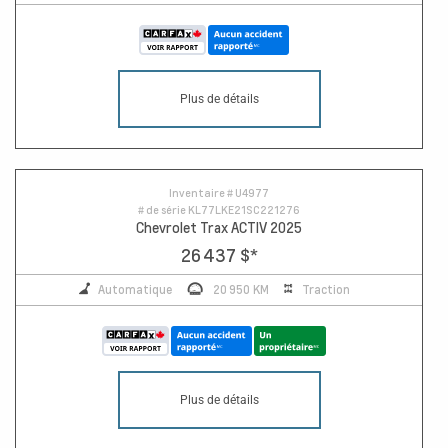
Plus de détails
Inventaire #
U4977
# de série
KL77LKE21SC221276
Chevrolet Trax ACTIV 2025
26 437 $
*
Automatique
20 950 KM
Traction
Plus de détails