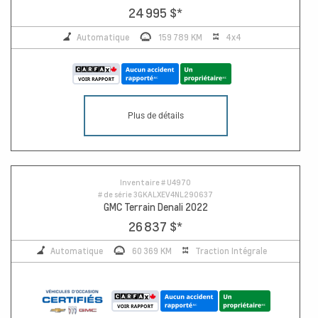
24 995 $
*
Automatique
159 789 KM
4x4
Plus de détails
Inventaire #
U4970
# de série
3GKALXEV4NL290637
GMC Terrain Denali 2022
26 837 $
*
Automatique
60 369 KM
Traction Intégrale