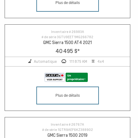
Plus de détails
Inventaire #
26983A
# de série
3GTU9EET1MG266782
GMC Sierra 1500 AT4 2021
40 495 $
*
Automatique
111 875 KM
4x4
Plus de détails
Inventaire #
26767A
# de série
1GTR9AEF6KZ388902
GMC Sierra 1500 2019