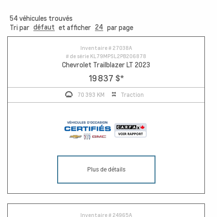
54
véhicules trouvés
défaut
24
Tri par
et afficher
par page
Inventaire #
27038A
# de série
KL79MPSL2PB206878
Chevrolet Trailblazer LT 2023
19 837 $
*
70 393 KM
Traction
Plus de détails
Inventaire #
24965A