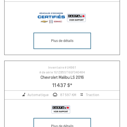
Plus de détails
Inventaire #
U4961
# de série
1G1ZB5ST6GF340484
Chevrolet Malibu LS 2016
11 437 $
*
Automatique
87 597 KM
Traction
Plus de détails