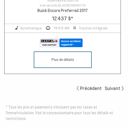
Inventaire #
26657B
# de série
KL4CJESB7HB149778
Buick Encore Preferred 2017
12 437 $
*
Automatique
78 812 KM
Traction Intégrale
Plus de détails
Précédent
Suivant
*
Tous les prix et paiements n'incluent pas les taxes et
l'immatriculation. Voir le concessionnaire pour tous les détails et
restrictions.