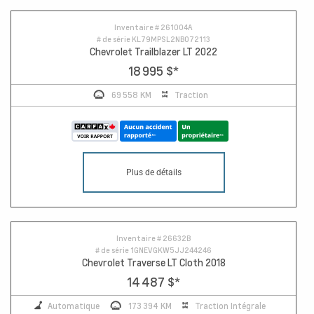
Inventaire #
261004A
# de série
KL79MPSL2NB072113
Chevrolet Trailblazer LT 2022
18 995 $
*
69 558 KM
Traction
Plus de détails
Inventaire #
26632B
# de série
1GNEVGKW5JJ244246
Chevrolet Traverse LT Cloth 2018
14 487 $
*
Automatique
173 394 KM
Traction Intégrale