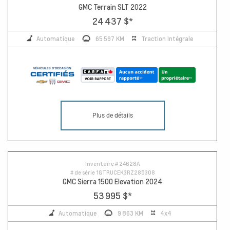
GMC Terrain SLT 2022
24 437 $
*
Automatique
65 597 KM
Traction Intégrale
Plus de détails
Inventaire #
24628A
# de série
1GTRUCEK3RZ285308
GMC Sierra 1500 Elevation 2024
53 995 $
*
Automatique
9 863 KM
4x4