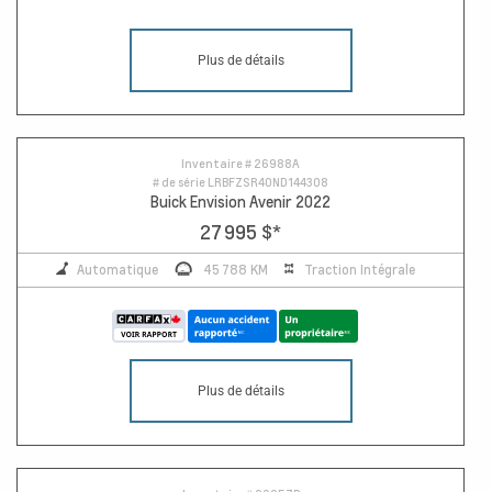
Plus de détails
Inventaire #
26988A
# de série
LRBFZSR40ND144308
Buick Envision Avenir 2022
27 995 $
*
Automatique
45 788 KM
Traction Intégrale
Plus de détails