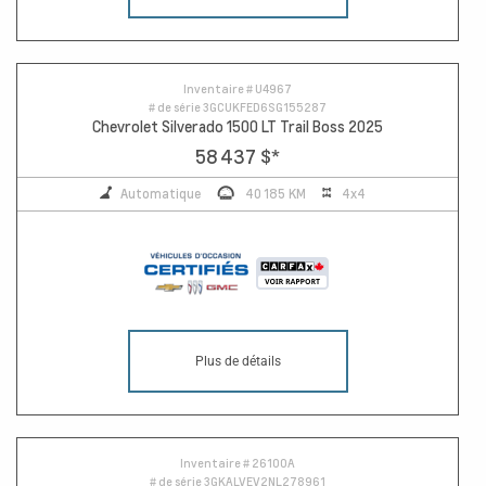
Inventaire #
U4967
# de série
3GCUKFED6SG155287
Chevrolet Silverado 1500 LT Trail Boss 2025
58 437 $
*
Automatique
40 185 KM
4x4
Plus de détails
Inventaire #
26100A
# de série
3GKALVEV2NL278961