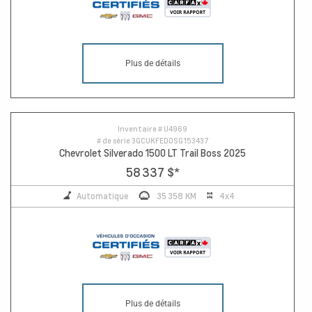
Plus de détails
Inventaire #
U4969
# de série
3GCUKFED0SG153437
Chevrolet Silverado 1500 LT Trail Boss 2025
58 337 $
*
Automatique
35 358 KM
4x4
Plus de détails