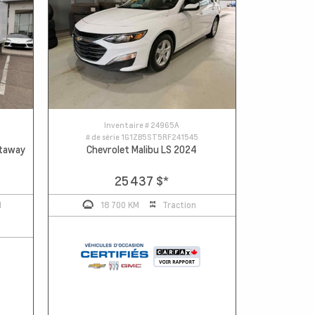
Inventaire #
24965A
# de série
1G1ZB5ST5RF241545
utaway
Chevrolet Malibu LS 2024
25 437 $
*
M
18 700 KM
Traction