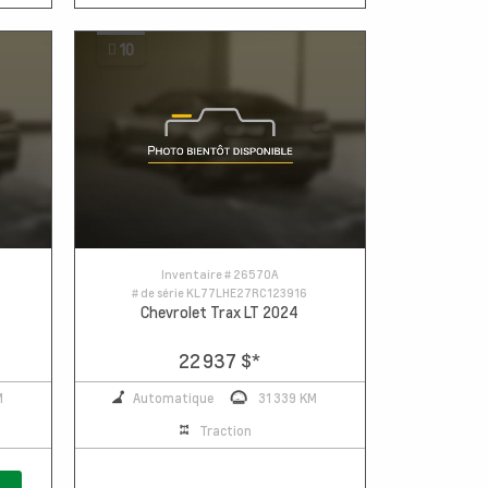
10
Inventaire #
26570A
# de série
KL77LHE27RC123916
Chevrolet Trax LT 2024
22 937 $
*
M
Automatique
31 339 KM
Traction