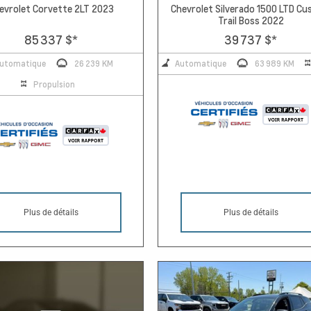
evrolet Corvette 2LT 2023
Chevrolet Silverado 1500 LTD C
Trail Boss 2022
85 337 $
*
39 737 $
*
utomatique
26 239 KM
Automatique
63 989 KM
Propulsion
Plus de détails
Plus de détails