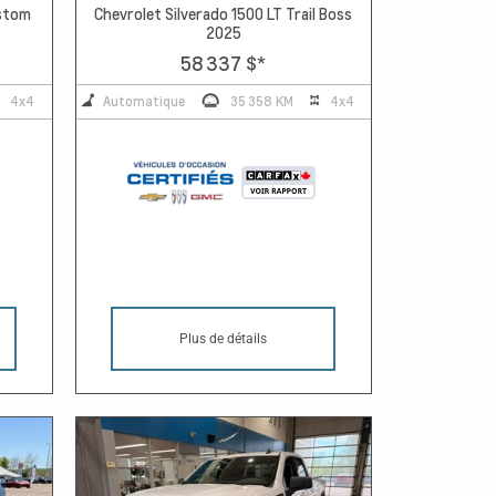
ustom
Chevrolet Silverado 1500 LT Trail Boss
2025
58 337 $
*
4x4
Automatique
35 358 KM
4x4
Plus de détails