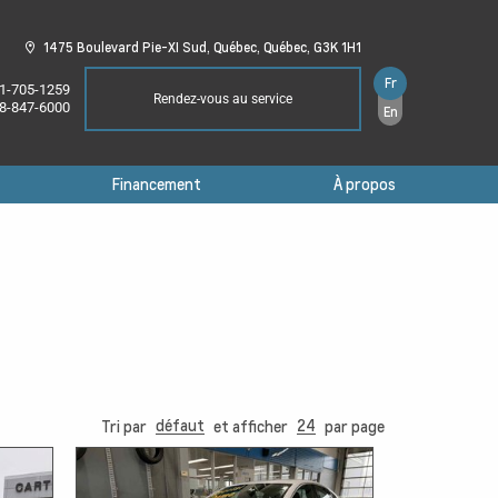
1475 Boulevard Pie-XI Sud,
Québec,
Québec,
G3K 1H1
Fr
1-705-1259
Rendez-vous au service
8-847-6000
En
Financement
À propos
défaut
24
Tri par
et afficher
par page