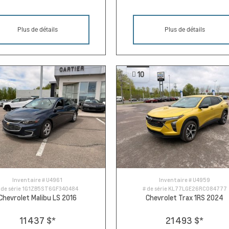
Plus de détails
Plus de détails
10
Inventaire #
U4961
Inventaire #
U4959
 de série
1G1ZB5ST6GF340484
# de série
KL77LGE26RC084777
Chevrolet Malibu LS 2016
Chevrolet Trax 1RS 2024
11 437 $
*
21 493 $
*