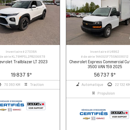
Inventaire #
27038A
Inventaire #
U4962
de série
KL79MPSL2PB206878
# de série
1HA0GSF75SN008012
evrolet Trailblazer LT 2023
Chevrolet Express Commercial C
3500 VAN 159 2025
19 837 $
*
56 737 $
*
70 393 KM
Traction
Automatique
22 132 K
Propulsion