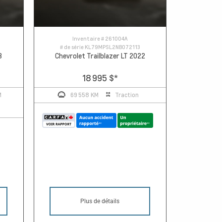
Inventaire #
261004A
# de série
KL79MPSL2NB072113
3
Chevrolet Trailblazer LT 2022
18 995 $
*
M
69 558 KM
Traction
Plus de détails