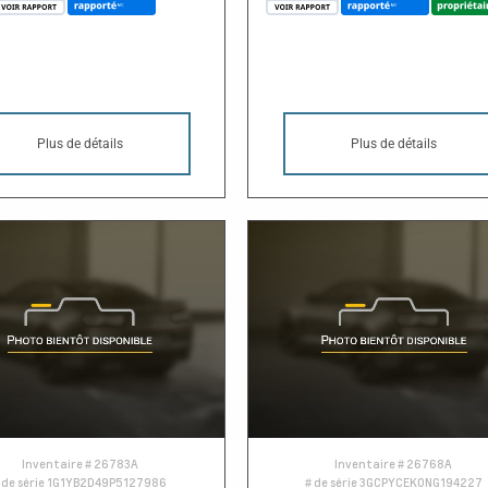
Plus de détails
Plus de détails
Inventaire #
26783A
Inventaire #
26768A
 de série
1G1YB2D49P5127986
# de série
3GCPYCEK0NG194227