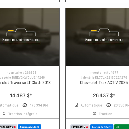
Inventaire #
26632B
Inventaire #
U4977
de série
1GNEVGKW5JJ244246
# de série
KL77LKE21SC221276
rolet Traverse LT Cloth 2018
Chevrolet Trax ACTIV 2025
14 487 $
*
26 437 $
*
utomatique
173 394 KM
Automatique
20 950 K
Traction Intégrale
Traction