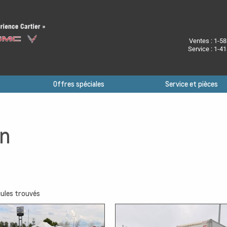
Ventes :
1-58
Service :
1-41
Offres spéciales
Service et pièces
on
ules trouvés