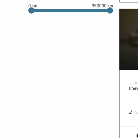
0 km
350000 km
# 
Chev
A