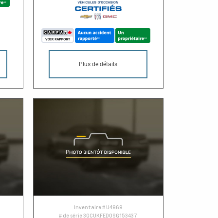
Plus de détails
Inventaire #
U4969
# de série
3GCUKFED0SG153437