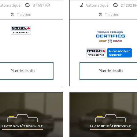
utomatique
87 597 KM
Automatique
27 202 K
Traction
Traction
Plus de détails
Plus de détails