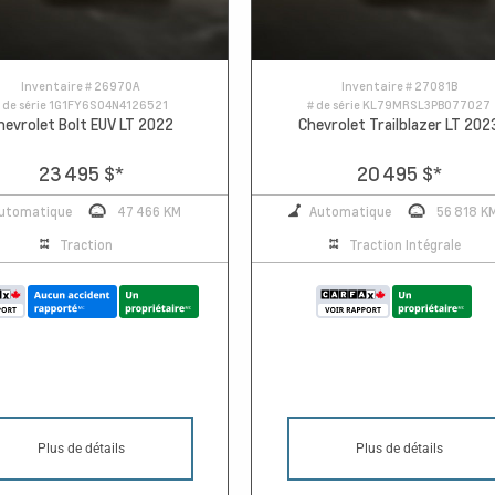
Inventaire #
26970A
Inventaire #
27081B
 de série
1G1FY6S04N4126521
# de série
KL79MRSL3PB077027
hevrolet Bolt EUV LT 2022
Chevrolet Trailblazer LT 202
23 495 $
*
20 495 $
*
utomatique
47 466 KM
Automatique
56 818 K
Traction
Traction Intégrale
Plus de détails
Plus de détails