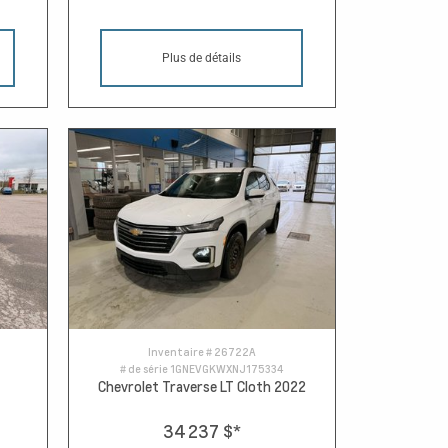
Plus de détails
Inventaire #
26722A
# de série
1GNEVGKWXNJ175334
Chevrolet Traverse LT Cloth 2022
34 237 $
*