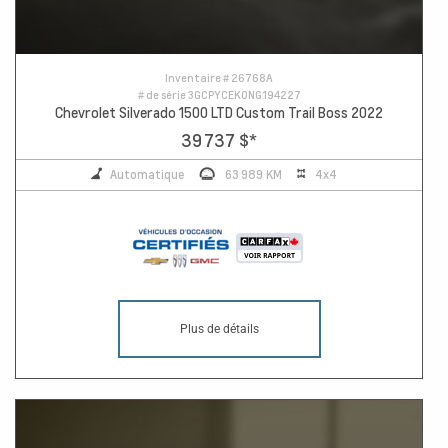
Inventaire #
26768A
# de série
3GCPYCEK0NG194227
Chevrolet Silverado 1500 LTD Custom Trail Boss 2022
39 737 $
*
Automatique
63 989 KM
4x4
Plus de détails