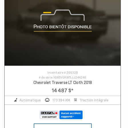
Inventaire #
26632B
# de série
1GNEVGKW5JJ244246
Chevrolet Traverse LT Cloth 2018
14 487 $
*
Automatique
173 394 KM
Traction Intégrale