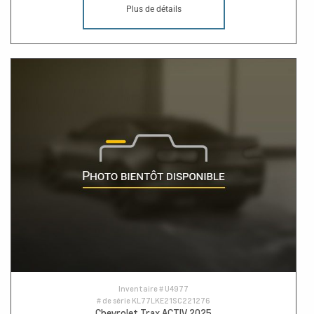
Plus de détails
Inventaire #
U4977
# de série
KL77LKE21SC221276
Chevrolet Trax ACTIV 2025