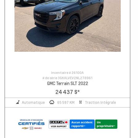
Inventaire #
26100A
# de série
3GKALVEV2NL278961
GMC Terrain SLT 2022
24 437 $
*
Automatique
65 597 KM
Traction Intégrale