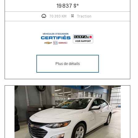
19 837 $
*
70 393 KM
Traction
Plus de détails