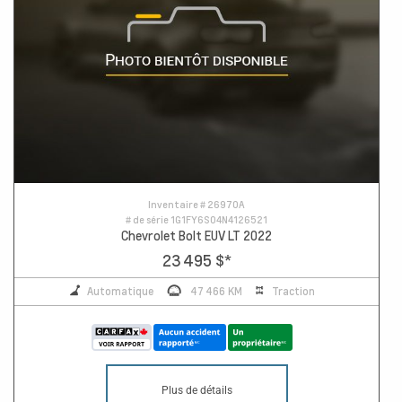
Inventaire #
26970A
# de série
1G1FY6S04N4126521
Chevrolet Bolt EUV LT 2022
23 495 $
*
Automatique
47 466 KM
Traction
Plus de détails