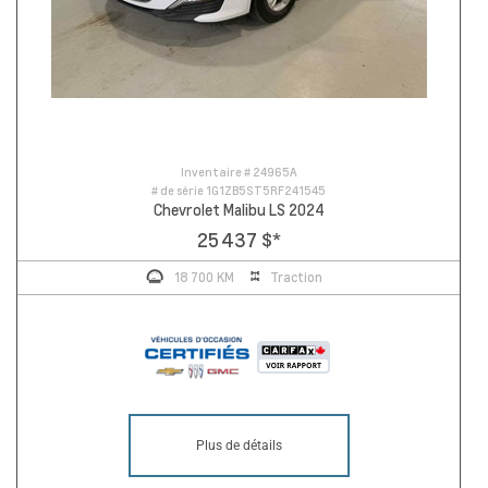
Inventaire #
24965A
# de série
1G1ZB5ST5RF241545
Chevrolet Malibu LS 2024
25 437 $
*
18 700 KM
Traction
Plus de détails