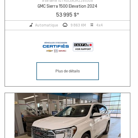
# de série
1GTRUCEK3RZ285308
GMC Sierra 1500 Elevation 2024
53 995 $
*
Automatique
9 863 KM
4x4
Plus de détails