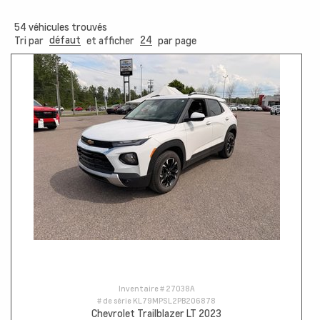
54
véhicules trouvés
défaut
24
Tri par
et afficher
par page
Inventaire #
27038A
# de série
KL79MPSL2PB206878
Chevrolet Trailblazer LT 2023