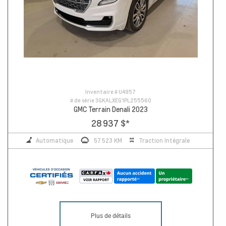
Inventaire #
U4957
# de série
3GKALXEG1PL255560
GMC Terrain Denali 2023
28 937 $
*
Automatique
57 523 KM
Traction Intégrale
Plus de détails