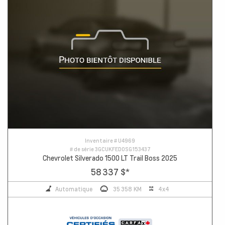
Inventaire #
U4969
# de série
3GCUKFED0SG153437
Chevrolet Silverado 1500 LT Trail Boss 2025
58 337 $
*
Automatique
35 358 KM
4x4