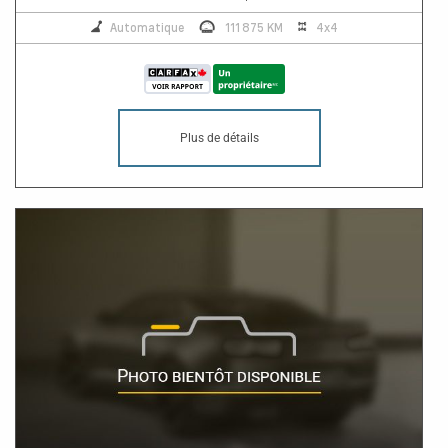
Automatique
111 875 KM
4x4
Plus de détails