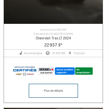
Inventaire #
26570A
# de série
KL77LHE27RC123916
Chevrolet Trax LT 2024
22 937 $
*
Automatique
31 339 KM
Traction
Plus de détails