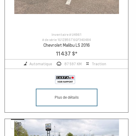
Inventaire #
U4961
# de série
1G1ZB5ST6GF340484
Chevrolet Malibu LS 2016
11 437 $
*
Automatique
87 597 KM
Traction
Plus de détails
10