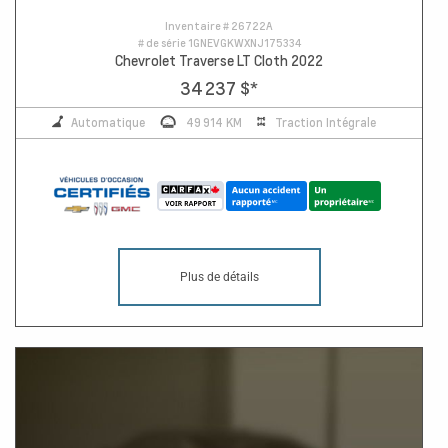
Inventaire #
26722A
# de série
1GNEVGKWXNJ175334
Chevrolet Traverse LT Cloth 2022
34 237 $
*
Automatique
49 914 KM
Traction Intégrale
Plus de détails