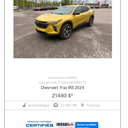
Inventaire #
U4959
# de série
KL77LGE26RC084777
Chevrolet Trax 1RS 2024
21 493 $
*
Automatique
27 202 KM
Traction