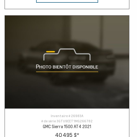
Inventaire #
26983A
# de série
3GTU9EET1MG266782
GMC Sierra 1500 AT4 2021
40 495 $
*