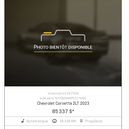
Inventaire #
26783A
# de série
1G1YB2D49P5127986
Chevrolet Corvette 2LT 2023
85 337 $
*
Automatique
26 239 KM
Propulsion