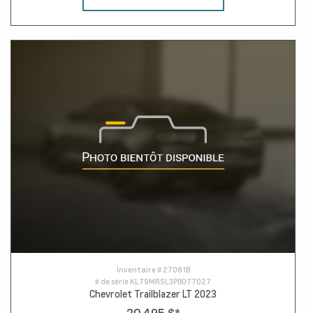
Inventaire #
27081B
# de série
KL79MRSL3PB077027
Chevrolet Trailblazer LT 2023
20 495 $
*