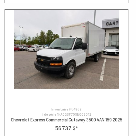
Inventaire #
U4962
# de série
1HA0GSF75SN008012
Chevrolet Express Commercial Cutaway 3500 VAN 159 2025
56 737 $
*