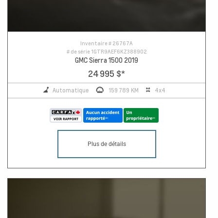
Inventaire #
26767A
# de série
1GTR9AEF6KZ388902
GMC Sierra 1500 2019
24 995 $
*
Automatique
159 789 KM
4x4
Plus de détails