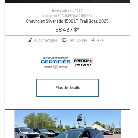
Inventaire #
U4967
# de série
3GCUKFED6SG155287
Chevrolet Silverado 1500 LT Trail Boss 2025
58 437 $
*
Automatique
40 185 KM
4x4
Plus de détails