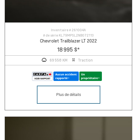
Inventaire #
261004A
# de série
KL79MPSL2NB072113
Chevrolet Trailblazer LT 2022
18 995 $
*
69 558 KM
Traction
Plus de détails