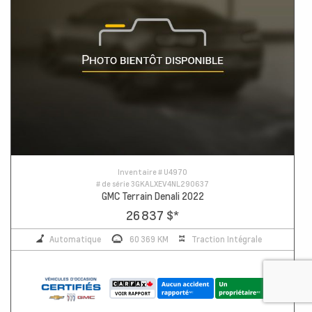
Inventaire #
U4970
# de série
3GKALXEV4NL290637
GMC Terrain Denali 2022
26 837 $
*
Automatique
60 369 KM
Traction Intégrale