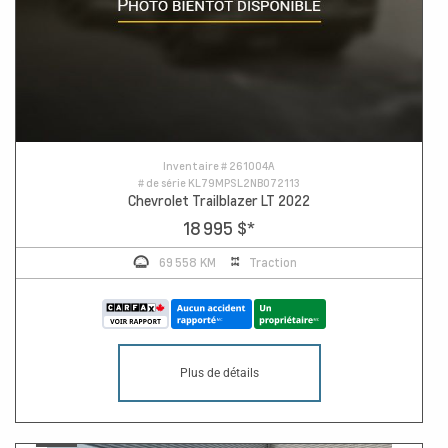
Inventaire #
261004A
# de série
KL79MPSL2NB072113
Chevrolet Trailblazer LT 2022
18 995 $
*
69 558 KM
Traction
Plus de détails