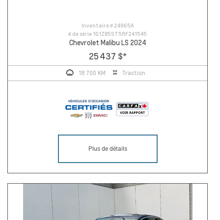
Inventaire #
24965A
# de série
1G1ZB5ST5RF241545
Chevrolet Malibu LS 2024
25 437 $
*
18 700 KM
Traction
Plus de détails