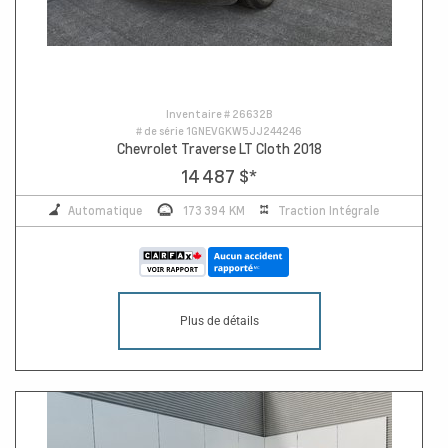
Inventaire #
26632B
# de série
1GNEVGKW5JJ244246
Chevrolet Traverse LT Cloth 2018
14 487 $
*
Automatique
173 394 KM
Traction Intégrale
Plus de détails