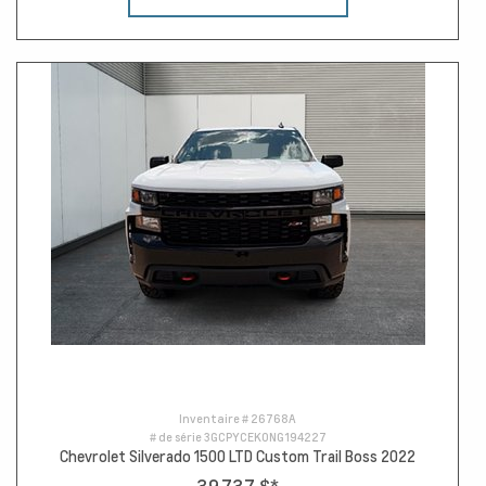
Inventaire #
26768A
# de série
3GCPYCEK0NG194227
Chevrolet Silverado 1500 LTD Custom Trail Boss 2022
39 737 $
*