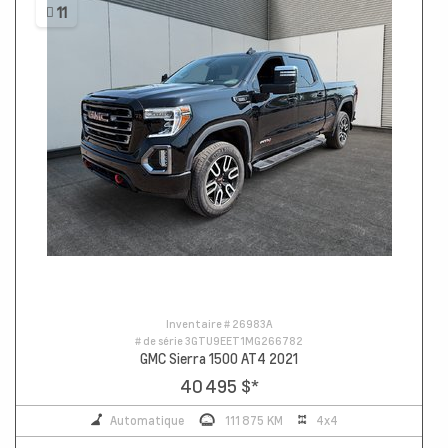
11
Inventaire #
26983A
# de série
3GTU9EET1MG266782
GMC Sierra 1500 AT4 2021
40 495 $
*
Automatique
111 875 KM
4x4