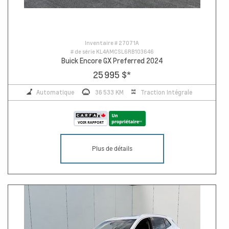
Inventaire #
27071A
# de série
KL4AMCSL6RB103646
Buick Encore GX Preferred 2024
25 995 $
*
Automatique
36 533 KM
Traction Intégrale
Plus de détails