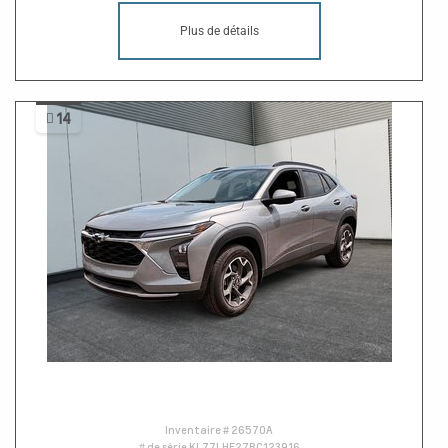
Plus de détails
14
Inventaire #
26570A
# de série
KL77LHE27RC123916