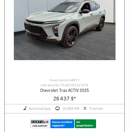
Inventaire #
U4977
# de série
KL77LKE21SC221276
Chevrolet Trax ACTIV 2025
26 437 $
*
Automatique
20 950 KM
Traction