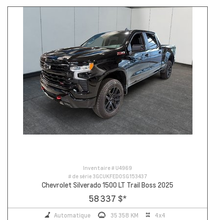
Inventaire #
U4969
# de série
3GCUKFED0SG153437
Chevrolet Silverado 1500 LT Trail Boss 2025
58 337 $
*
Automatique
35 358 KM
4x4