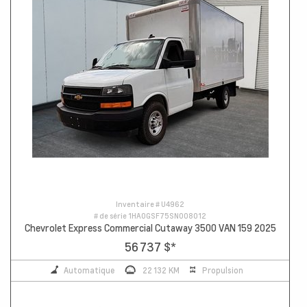
Inventaire #
U4962
# de série
1HA0GSF75SN008012
Chevrolet Express Commercial Cutaway 3500 VAN 159 2025
56 737 $
*
Automatique
22 132 KM
Propulsion