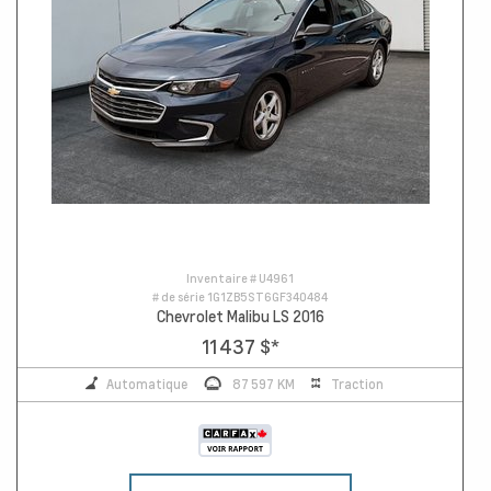
Inventaire #
U4961
# de série
1G1ZB5ST6GF340484
Chevrolet Malibu LS 2016
11 437 $
*
Automatique
87 597 KM
Traction