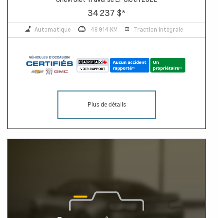
34 237 $
*
Automatique
49 914 KM
Traction Intégrale
Plus de détails