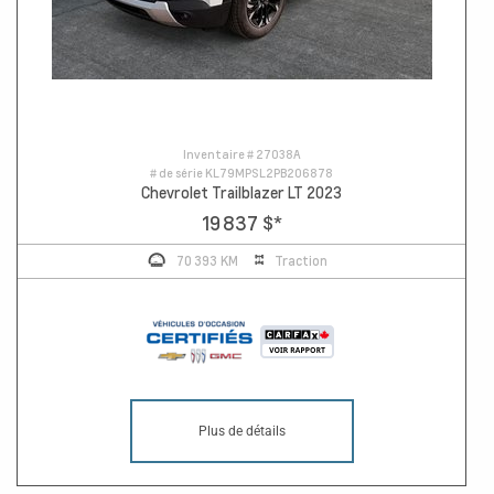
Inventaire #
27038A
# de série
KL79MPSL2PB206878
Chevrolet Trailblazer LT 2023
19 837 $
*
70 393 KM
Traction
Plus de détails