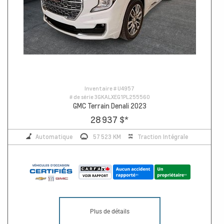
Inventaire #
U4957
# de série
3GKALXEG1PL255560
GMC Terrain Denali 2023
28 937 $
*
Automatique
57 523 KM
Traction Intégrale
Plus de détails