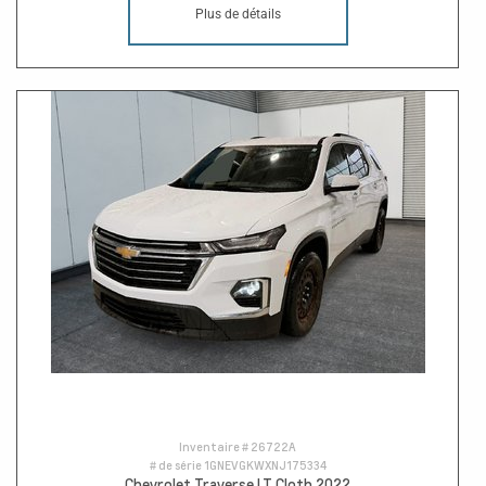
Plus de détails
Inventaire #
26722A
# de série
1GNEVGKWXNJ175334
Chevrolet Traverse LT Cloth 2022