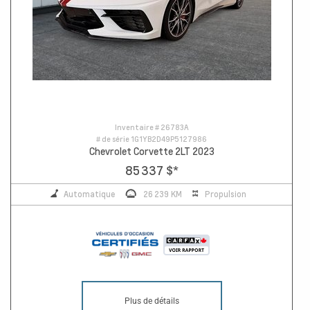
Inventaire #
26783A
# de série
1G1YB2D49P5127986
Chevrolet Corvette 2LT 2023
85 337 $
*
Automatique
26 239 KM
Propulsion
Plus de détails