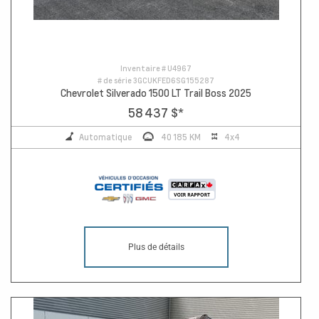
Inventaire #
U4967
# de série
3GCUKFED6SG155287
Chevrolet Silverado 1500 LT Trail Boss 2025
58 437 $
*
Automatique
40 185 KM
4x4
Plus de détails