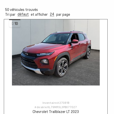
50
véhicules trouvés
défaut
24
Tri par
et afficher
par page
10
Inventaire #
27081B
# de série
KL79MRSL3PB077027
Chevrolet Trailblazer LT 2023