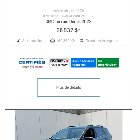
Inventaire #
U4970
# de série
3GKALXEV4NL290637
GMC Terrain Denali 2022
26 837 $
*
Automatique
60 369 KM
Traction Intégrale
Plus de détails