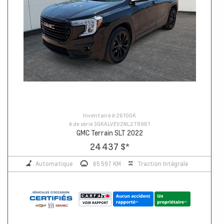
Inventaire #
26100A
# de série
3GKALVEV2NL278961
GMC Terrain SLT 2022
24 437 $
*
Automatique
65 597 KM
Traction Intégrale