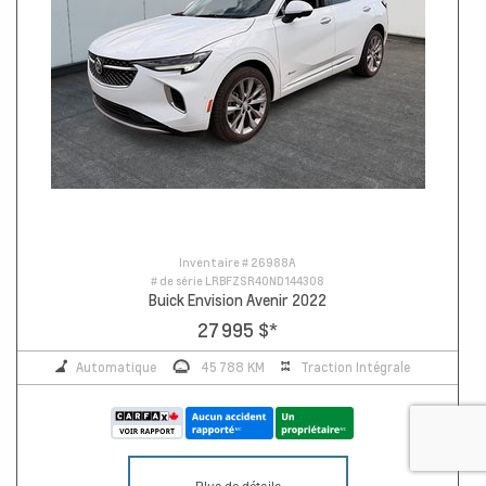
Inventaire #
26988A
# de série
LRBFZSR40ND144308
Buick Envision Avenir 2022
27 995 $
*
Automatique
45 788 KM
Traction Intégrale