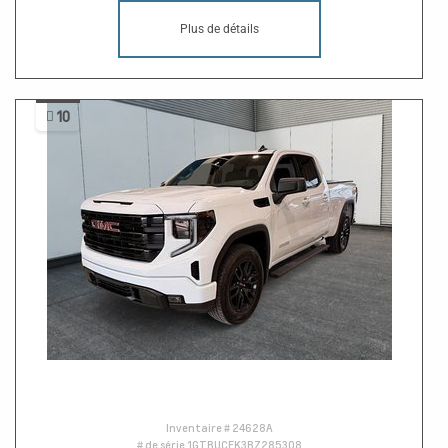
Plus de détails
10
Inventaire #
24628A
# de série
1GTRUCEK3RZ285308