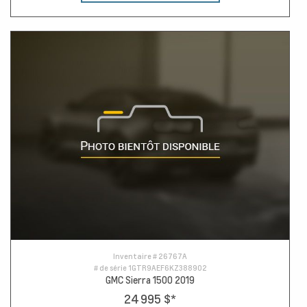
Inventaire #
26767A
# de série
1GTR9AEF6KZ388902
GMC Sierra 1500 2019
24 995 $
*