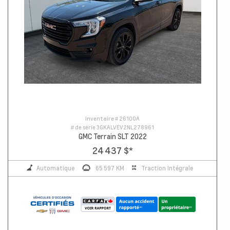
Inventaire #
26100A
# de série
3GKALVEV2NL278961
GMC Terrain SLT 2022
24 437 $
*
Automatique
65 597 KM
Traction Intégrale