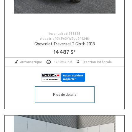
Inventaire #
26632B
# de série
1GNEVGKW5JJ244246
Chevrolet Traverse LT Cloth 2018
14 487 $
*
Automatique
173 394 KM
Traction Intégrale
Plus de détails