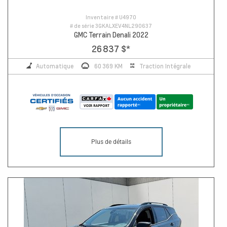
Inventaire #
U4970
# de série
3GKALXEV4NL290637
GMC Terrain Denali 2022
26 837 $
*
Automatique
60 369 KM
Traction Intégrale
Plus de détails