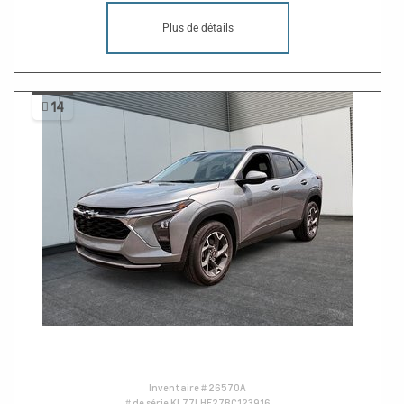
Plus de détails
14
Inventaire #
26570A
# de série
KL77LHE27RC123916