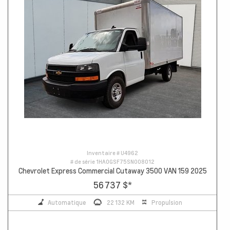
Inventaire #
U4962
# de série
1HA0GSF75SN008012
Chevrolet Express Commercial Cutaway 3500 VAN 159 2025
56 737 $
*
Automatique
22 132 KM
Propulsion