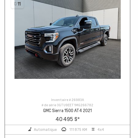
11
Inventaire #
26983A
# de série
3GTU9EET1MG266782
GMC Sierra 1500 AT4 2021
40 495 $
*
Automatique
111 875 KM
4x4