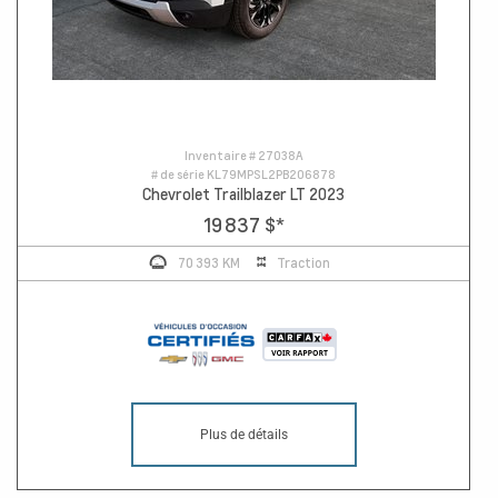
Inventaire #
27038A
# de série
KL79MPSL2PB206878
Chevrolet Trailblazer LT 2023
19 837 $
*
70 393 KM
Traction
Plus de détails