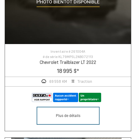
Inventaire #
261004A
# de série
KL79MPSL2NB072113
Chevrolet Trailblazer LT 2022
18 995 $
*
69 558 KM
Traction
Plus de détails