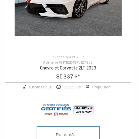
Inventaire #
26783A
# de série
1G1YB2D49P5127986
Chevrolet Corvette 2LT 2023
85 337 $
*
Automatique
26 239 KM
Propulsion
Plus de détails