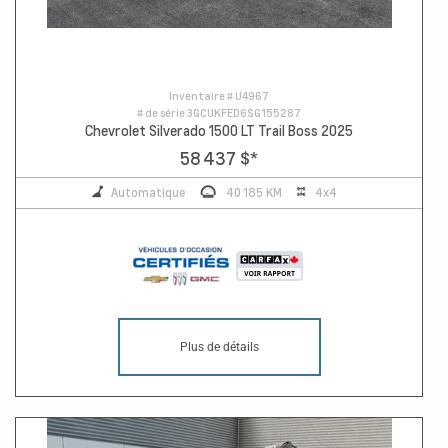
Inventaire #
U4967
# de série
3GCUKFED6SG155287
Chevrolet Silverado 1500 LT Trail Boss 2025
58 437 $
*
Automatique
40 185 KM
4x4
Plus de détails