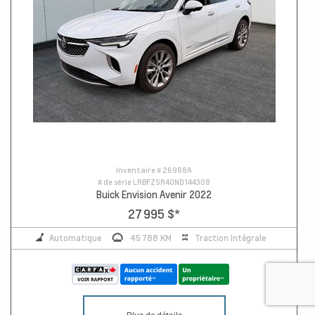
Inventaire #
26988A
# de série
LRBFZSR40ND144308
Buick Envision Avenir 2022
27 995 $
*
Automatique
45 788 KM
Traction Intégrale