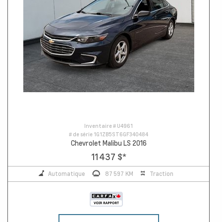
Inventaire #
U4961
# de série
1G1ZB5ST6GF340484
Chevrolet Malibu LS 2016
11 437 $
*
Automatique
87 597 KM
Traction