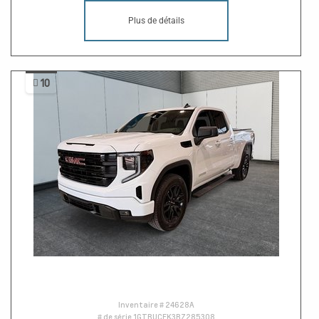
Plus de détails
10
Inventaire #
24628A
# de série
1GTRUCEK3RZ285308