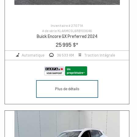
Inventaire #
27071A
# de série
KL4AMCSL6RB103646
Buick Encore GX Preferred 2024
25 995 $
*
Automatique
36 533 KM
Traction Intégrale
Plus de détails