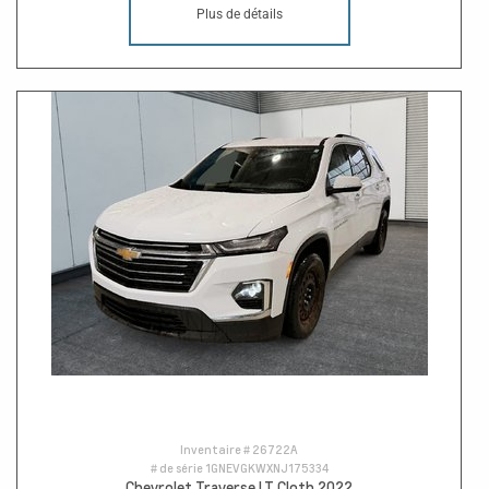
Plus de détails
Inventaire #
26722A
# de série
1GNEVGKWXNJ175334
Chevrolet Traverse LT Cloth 2022