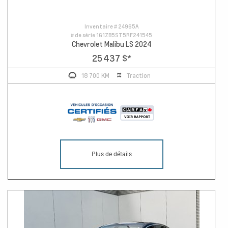
Inventaire #
24965A
# de série
1G1ZB5ST5RF241545
Chevrolet Malibu LS 2024
25 437 $
*
18 700 KM
Traction
Plus de détails