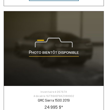
Inventaire #
26767A
# de série
1GTR9AEF6KZ388902
GMC Sierra 1500 2019
24 995 $
*