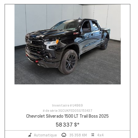
Inventaire #
U4969
# de série
3GCUKFED0SG153437
Chevrolet Silverado 1500 LT Trail Boss 2025
58 337 $
*
Automatique
35 358 KM
4x4