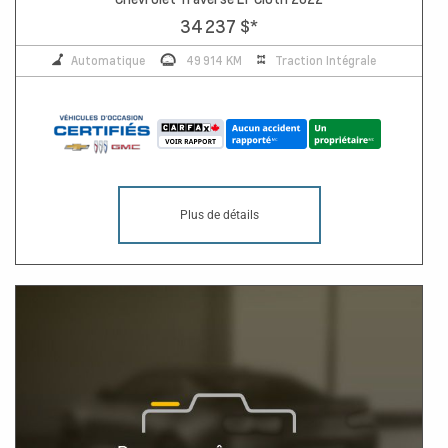
34 237 $
*
Automatique
49 914 KM
Traction Intégrale
Plus de détails