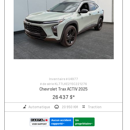
Inventaire #
U4977
# de série
KL77LKE21SC221276
Chevrolet Trax ACTIV 2025
26 437 $
*
Automatique
20 950 KM
Traction