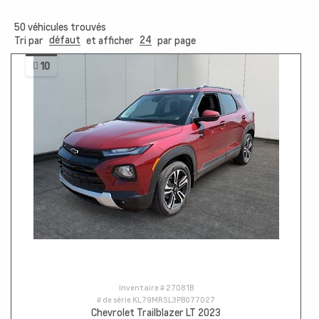
50
véhicules trouvés
défaut
24
Tri par
et afficher
par page
10
Inventaire #
27081B
# de série
KL79MRSL3PB077027
Chevrolet Trailblazer LT 2023