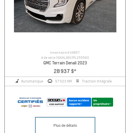
Inventaire #
U4957
# de série
3GKALXEG1PL255560
GMC Terrain Denali 2023
28 937 $
*
Automatique
57 523 KM
Traction Intégrale
Plus de détails