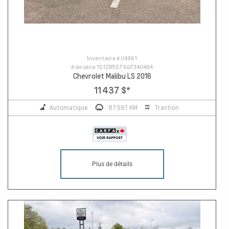
Inventaire #
U4961
# de série
1G1ZB5ST6GF340484
Chevrolet Malibu LS 2016
11 437 $
*
Automatique
87 597 KM
Traction
Plus de détails