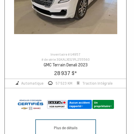
Inventaire #
U4957
# de série
3GKALXEG1PL255560
GMC Terrain Denali 2023
28 937 $
*
Automatique
57 523 KM
Traction Intégrale
Plus de détails