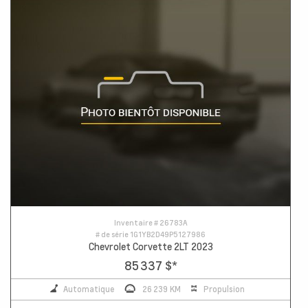
Inventaire #
26783A
# de série
1G1YB2D49P5127986
Chevrolet Corvette 2LT 2023
85 337 $
*
Automatique
26 239 KM
Propulsion