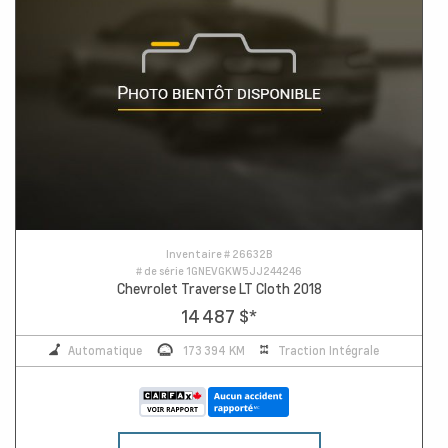
Inventaire #
26632B
# de série
1GNEVGKW5JJ244246
Chevrolet Traverse LT Cloth 2018
14 487 $
*
Automatique
173 394 KM
Traction Intégrale