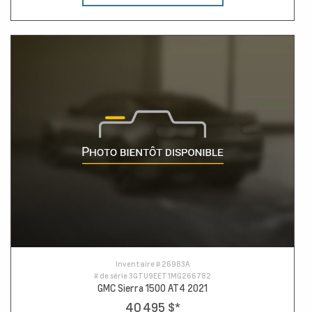
Inventaire #
26983A
# de série
3GTU9EET1MG266782
GMC Sierra 1500 AT4 2021
40 495 $
*