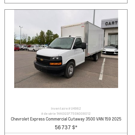
Inventaire #
U4962
# de série
1HA0GSF75SN008012
Chevrolet Express Commercial Cutaway 3500 VAN 159 2025
56 737 $
*