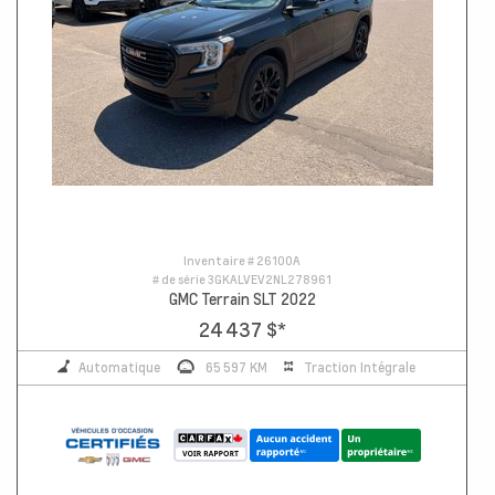
Inventaire #
26100A
# de série
3GKALVEV2NL278961
GMC Terrain SLT 2022
24 437 $
*
Automatique
65 597 KM
Traction Intégrale