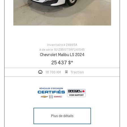
Inventaire #
24965A
# de série
1G1ZB5ST5RF241545
Chevrolet Malibu LS 2024
25 437 $
*
18 700 KM
Traction
Plus de détails