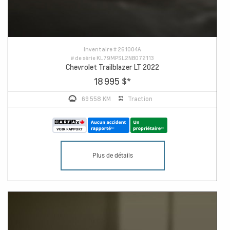
Inventaire #
261004A
# de série
KL79MPSL2NB072113
Chevrolet Trailblazer LT 2022
18 995 $
*
69 558 KM
Traction
Plus de détails