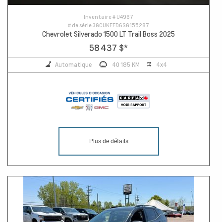
Inventaire #
U4967
# de série
3GCUKFED6SG155287
Chevrolet Silverado 1500 LT Trail Boss 2025
58 437 $
*
Automatique
40 185 KM
4x4
Plus de détails