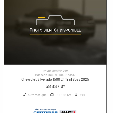
Inventaire #
U4969
# de série
3GCUKFED0SG153437
Chevrolet Silverado 1500 LT Trail Boss 2025
58 337 $
*
Automatique
35 358 KM
4x4