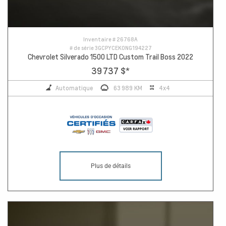
Inventaire #
26768A
# de série
3GCPYCEK0NG194227
Chevrolet Silverado 1500 LTD Custom Trail Boss 2022
39 737 $
*
Automatique
63 989 KM
4x4
Plus de détails