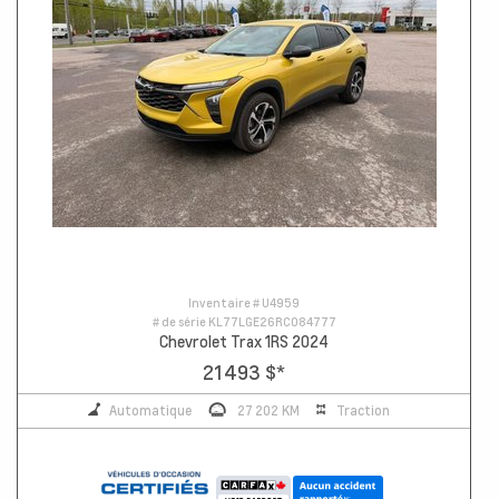
Inventaire #
U4959
# de série
KL77LGE26RC084777
Chevrolet Trax 1RS 2024
21 493 $
*
Automatique
27 202 KM
Traction