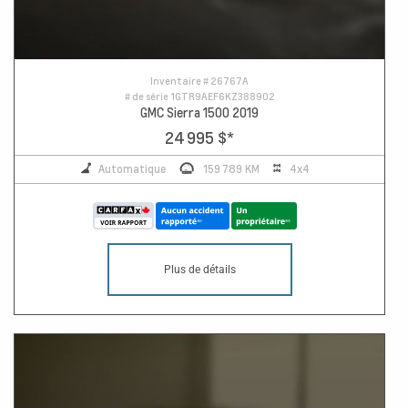
Inventaire #
26767A
# de série
1GTR9AEF6KZ388902
GMC Sierra 1500 2019
24 995 $
*
Automatique
159 789 KM
4x4
Plus de détails