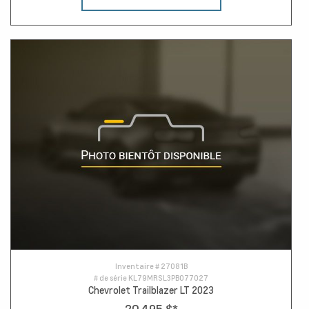
Inventaire #
27081B
# de série
KL79MRSL3PB077027
Chevrolet Trailblazer LT 2023
20 495 $
*