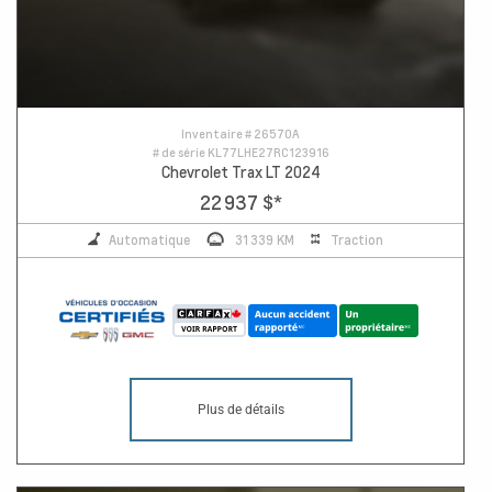
Inventaire #
26570A
# de série
KL77LHE27RC123916
Chevrolet Trax LT 2024
22 937 $
*
Automatique
31 339 KM
Traction
Plus de détails