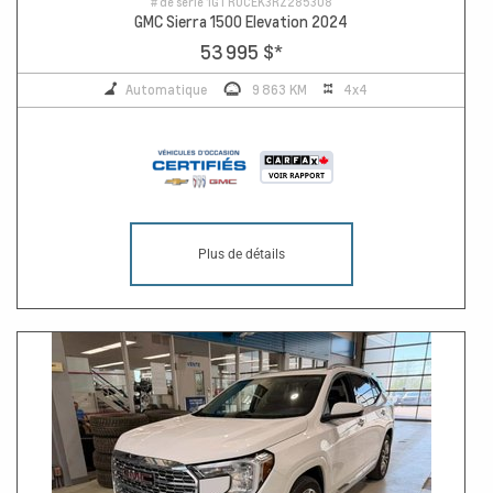
# de série
1GTRUCEK3RZ285308
GMC Sierra 1500 Elevation 2024
53 995 $
*
Automatique
9 863 KM
4x4
Plus de détails