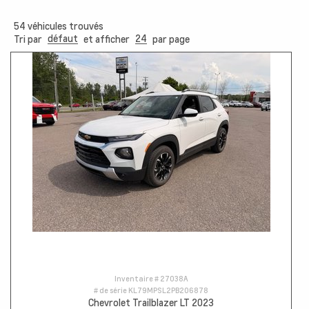
54
véhicules trouvés
défaut
24
Tri par
et afficher
par page
Inventaire #
27038A
# de série
KL79MPSL2PB206878
Chevrolet Trailblazer LT 2023