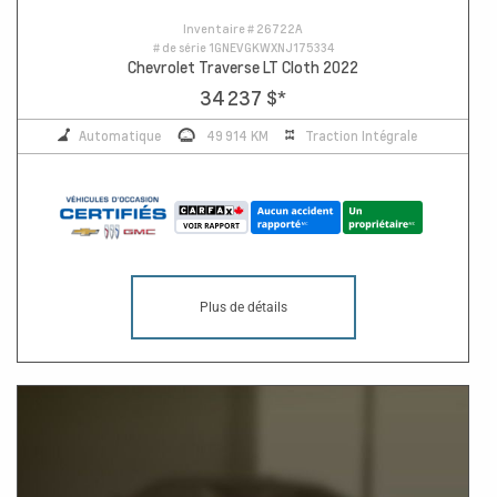
Inventaire #
26722A
# de série
1GNEVGKWXNJ175334
Chevrolet Traverse LT Cloth 2022
34 237 $
*
Automatique
49 914 KM
Traction Intégrale
Plus de détails