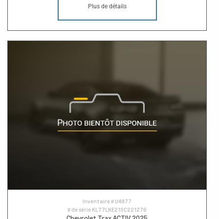
Plus de détails
Inventaire #
U4977
# de série
KL77LKE21SC221276
Chevrolet Trax ACTIV 2025