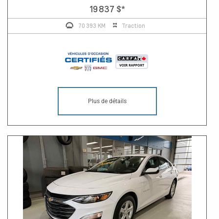
19 837 $
*
70 393 KM
Traction
Plus de détails