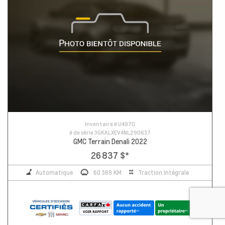
Inventaire #
U4970
# de série
3GKALXEV4NL290637
GMC Terrain Denali 2022
26 837 $
*
Automatique
60 369 KM
Traction Intégrale