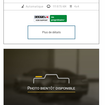
Automatique
111 875 KM
4x4
Plus de détails