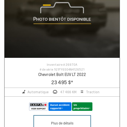
Inventaire #
26970A
# de série
1G1FY6S04N4126521
Chevrolet Bolt EUV LT 2022
23 495 $
*
Automatique
47 466 KM
Traction
Plus de détails