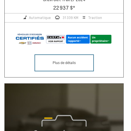
22 937 $
*
Automatique
31 339 KM
Traction
Plus de détails