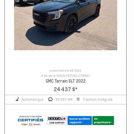
Inventaire #
26100A
# de série
3GKALVEV2NL278961
GMC Terrain SLT 2022
24 437 $
*
Automatique
65 597 KM
Traction Intégrale