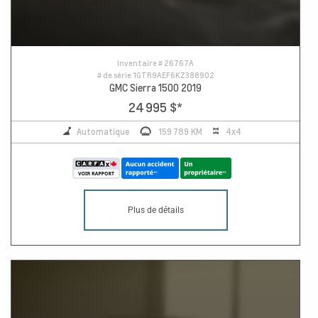
Inventaire #
26767A
# de série
1GTR9AEF6KZ388902
GMC Sierra 1500 2019
24 995 $
*
Automatique
159 789 KM
4x4
Plus de détails