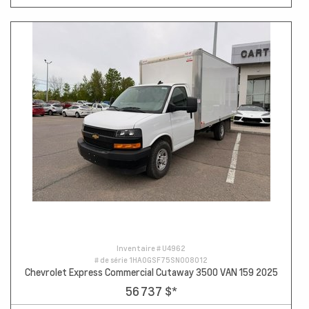
Inventaire #
U4962
# de série
1HA0GSF75SN008012
Chevrolet Express Commercial Cutaway 3500 VAN 159 2025
56 737 $
*