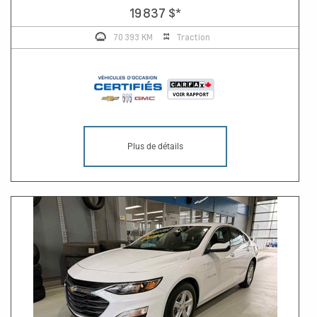
19 837 $
*
70 393 KM
Traction
Plus de détails