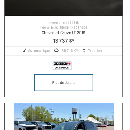
Inventaire #
26231B
# de série
3G1BE6SM4KS584906
Chevrolet Cruze LT 2019
13 737 $
*
Automatique
88 746 KM
Traction
Plus de détails