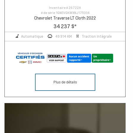
Inventaire #
26722A
# de série
1GNEVGKWXNJ175334
Chevrolet Traverse LT Cloth 2022
34 237 $
*
Automatique
49 914 KM
Traction Intégrale
Plus de détails