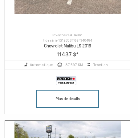
Inventaire #
U4961
# de série
1G1ZB5ST6GF340484
Chevrolet Malibu LS 2016
11 437 $
*
Automatique
87 597 KM
Traction
Plus de détails