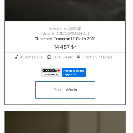
Inventaire #
26632B
# de série
1GNEVGKW5JJ244246
Chevrolet Traverse LT Cloth 2018
14 487 $
*
Automatique
173 394 KM
Traction Intégrale
Plus de détails