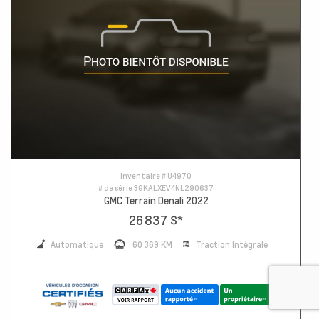
Inventaire #
U4970
# de série
3GKALXEV4NL290637
GMC Terrain Denali 2022
26 837 $
*
Automatique
60 369 KM
Traction Intégrale