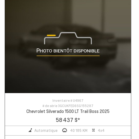
Inventaire #
U4967
# de série
3GCUKFED6SG155287
Chevrolet Silverado 1500 LT Trail Boss 2025
58 437 $
*
Automatique
40 185 KM
4x4