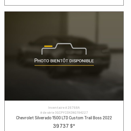
Inventaire #
26768A
# de série
3GCPYCEK0NG194227
Chevrolet Silverado 1500 LTD Custom Trail Boss 2022
39 737 $
*