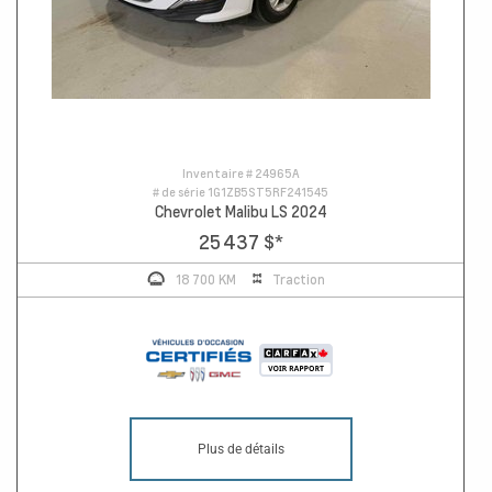
Inventaire #
24965A
# de série
1G1ZB5ST5RF241545
Chevrolet Malibu LS 2024
25 437 $
*
18 700 KM
Traction
Plus de détails