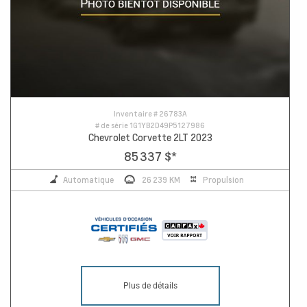
Inventaire #
26783A
# de série
1G1YB2D49P5127986
Chevrolet Corvette 2LT 2023
85 337 $
*
Automatique
26 239 KM
Propulsion
Plus de détails