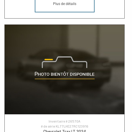
Plus de détails
Inventaire #
26570A
# de série
KL77LHE27RC123916
Chevrolet Trax LT 2024