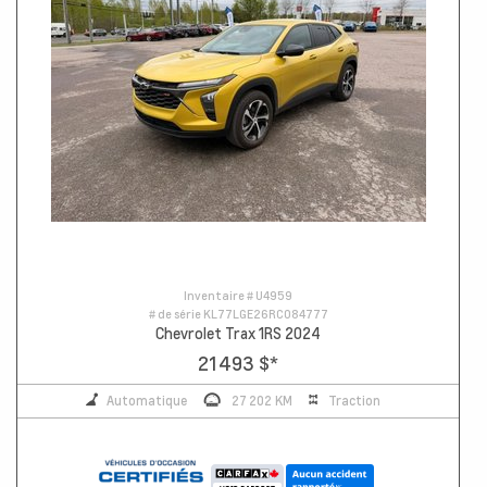
Inventaire #
U4959
# de série
KL77LGE26RC084777
Chevrolet Trax 1RS 2024
21 493 $
*
Automatique
27 202 KM
Traction