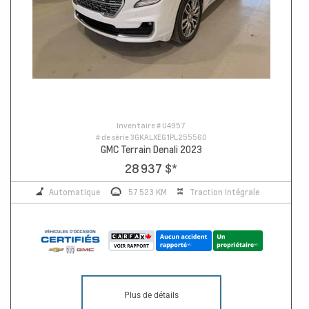
Inventaire #
U4957
# de série
3GKALXEG1PL255560
GMC Terrain Denali 2023
28 937 $
*
Automatique
57 523 KM
Traction Intégrale
Plus de détails