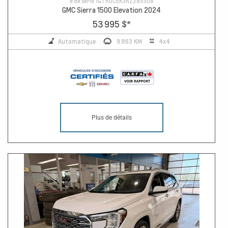
# de série
1GTRUCEK3RZ285308
GMC Sierra 1500 Elevation 2024
53 995 $
*
Automatique
9 863 KM
4x4
Plus de détails