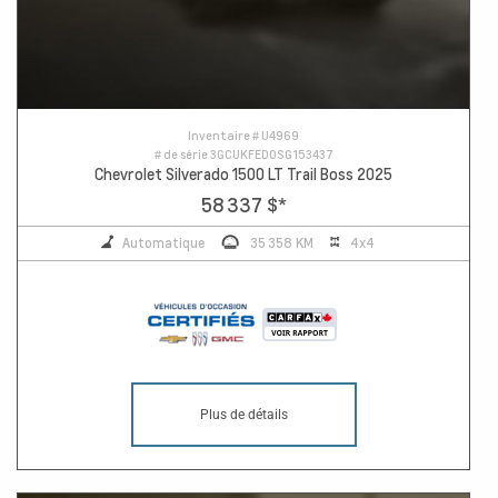
Inventaire #
U4969
# de série
3GCUKFED0SG153437
Chevrolet Silverado 1500 LT Trail Boss 2025
58 337 $
*
Automatique
35 358 KM
4x4
Plus de détails