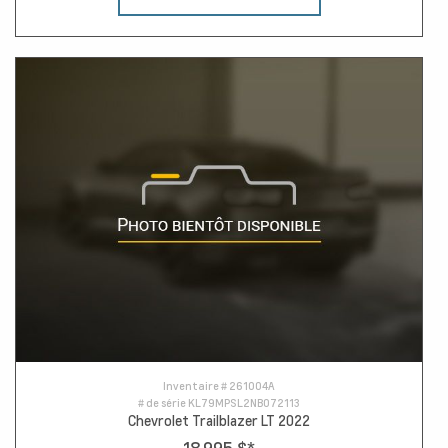
Inventaire #
261004A
# de série
KL79MPSL2NB072113
Chevrolet Trailblazer LT 2022
18 995 $
*