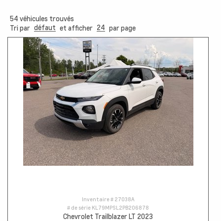
54
véhicules trouvés
défaut
24
Tri par
et afficher
par page
Inventaire #
27038A
# de série
KL79MPSL2PB206878
Chevrolet Trailblazer LT 2023