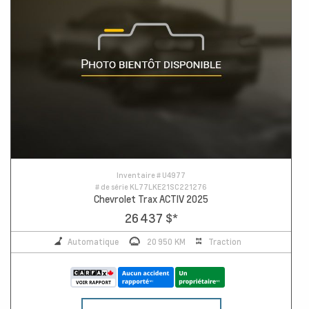
Inventaire #
U4977
# de série
KL77LKE21SC221276
Chevrolet Trax ACTIV 2025
26 437 $
*
Automatique
20 950 KM
Traction