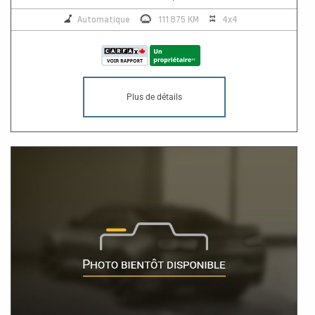
Automatique
111 875 KM
4x4
Plus de détails