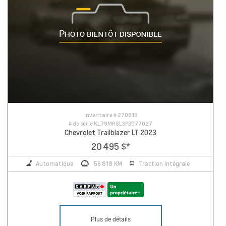
Inventaire #
27081B
# de série
KL79MRSL3PB077027
Chevrolet Trailblazer LT 2023
20 495 $
*
Automatique
56 818 KM
Traction Intégrale
Plus de détails