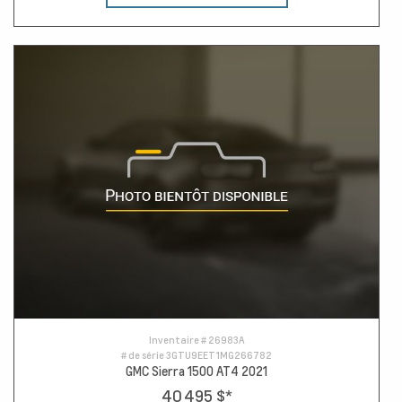
Inventaire #
26983A
# de série
3GTU9EET1MG266782
GMC Sierra 1500 AT4 2021
40 495 $
*