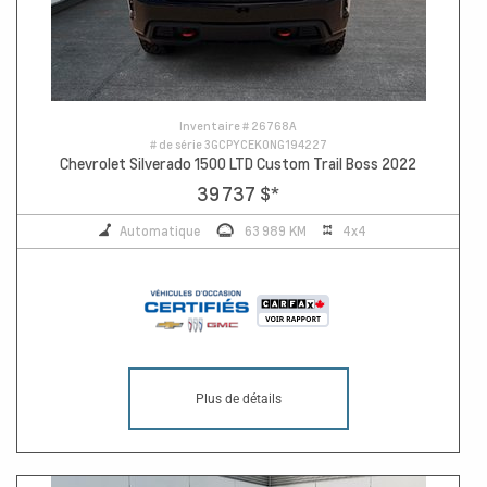
Inventaire #
26768A
# de série
3GCPYCEK0NG194227
Chevrolet Silverado 1500 LTD Custom Trail Boss 2022
39 737 $
*
Automatique
63 989 KM
4x4
Plus de détails