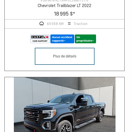
# de série
KL79MPSL2NB072113
Chevrolet Trailblazer LT 2022
18 995 $
*
69 558 KM
Traction
Plus de détails