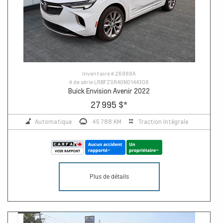
Inventaire #
26988A
# de série
LRBFZSR40ND144308
Buick Envision Avenir 2022
27 995 $
*
Automatique
45 788 KM
Traction Intégrale
Plus de détails
14