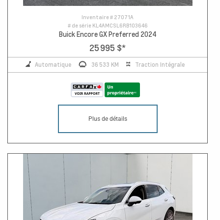
Inventaire #
27071A
# de série
KL4AMCSL6RB103646
Buick Encore GX Preferred 2024
25 995 $
*
Automatique
36 533 KM
Traction Intégrale
Plus de détails