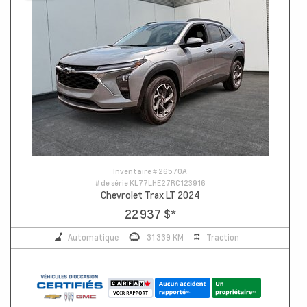
Inventaire #
26570A
# de série
KL77LHE27RC123916
Chevrolet Trax LT 2024
22 937 $
*
Automatique
31 339 KM
Traction