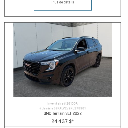
Plus de détails
Inventaire #
26100A
# de série
3GKALVEV2NL278961
GMC Terrain SLT 2022
24 437 $
*