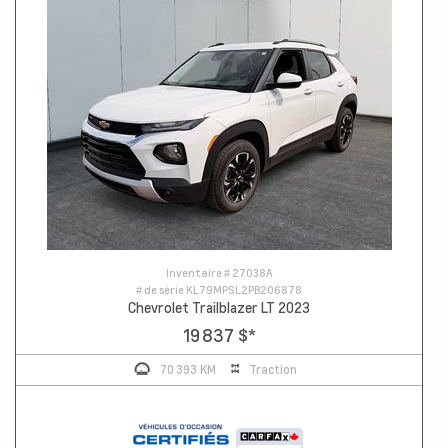
Inventaire #
27038A
# de série
KL79MPSL2PB206878
Chevrolet Trailblazer LT 2023
19 837 $
*
70 393 KM
Traction