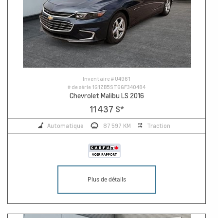
Inventaire #
U4961
# de série
1G1ZB5ST6GF340484
Chevrolet Malibu LS 2016
11 437 $
*
Automatique
87 597 KM
Traction
Plus de détails