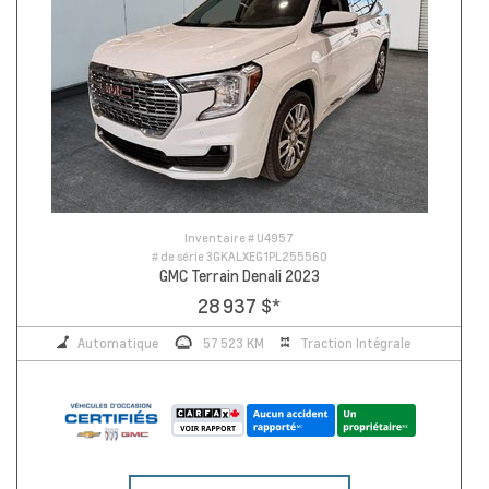
Inventaire #
U4957
# de série
3GKALXEG1PL255560
GMC Terrain Denali 2023
28 937 $
*
Automatique
57 523 KM
Traction Intégrale