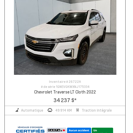
Inventaire #
26722A
# de série
1GNEVGKWXNJ175334
Chevrolet Traverse LT Cloth 2022
34 237 $
*
Automatique
49 914 KM
Traction Intégrale