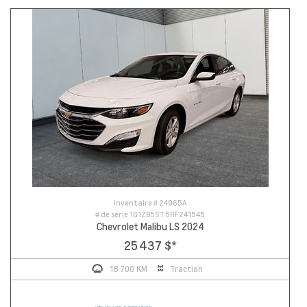
Inventaire #
24965A
# de série
1G1ZB5ST5RF241545
Chevrolet Malibu LS 2024
25 437 $
*
18 700 KM
Traction