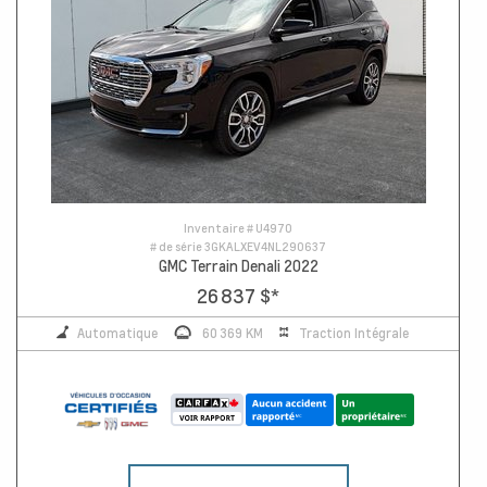
Inventaire #
U4970
# de série
3GKALXEV4NL290637
GMC Terrain Denali 2022
26 837 $
*
Automatique
60 369 KM
Traction Intégrale