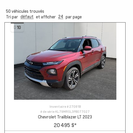
50
véhicules trouvés
défaut
24
Tri par
et afficher
par page
10
Inventaire #
27081B
# de série
KL79MRSL3PB077027
Chevrolet Trailblazer LT 2023
20 495 $
*