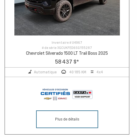
Inventaire #
U4967
# de série
3GCUKFED6SG155287
Chevrolet Silverado 1500 LT Trail Boss 2025
58 437 $
*
Automatique
40 185 KM
4x4
Plus de détails