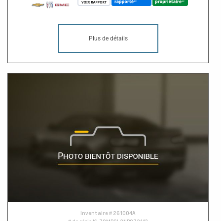
Plus de détails
Inventaire #
261004A