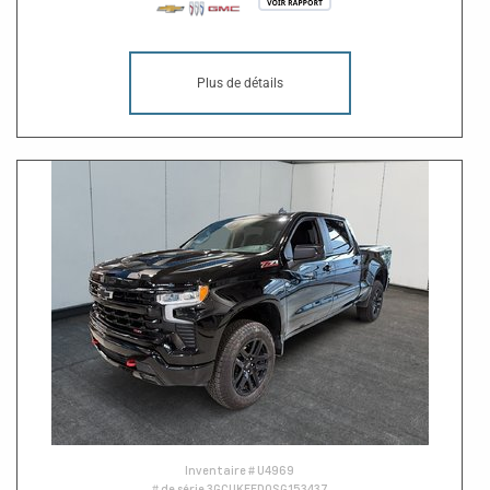
Plus de détails
Inventaire #
U4969
# de série
3GCUKFED0SG153437