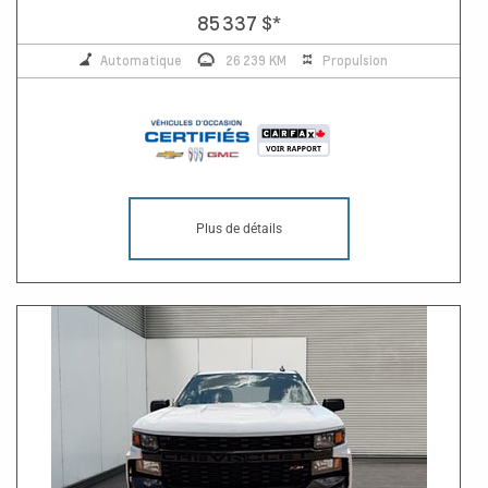
85 337 $
*
Automatique
26 239 KM
Propulsion
Plus de détails