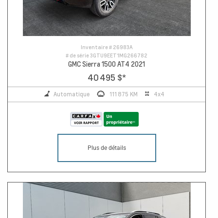
Inventaire #
26983A
# de série
3GTU9EET1MG266782
GMC Sierra 1500 AT4 2021
40 495 $
*
Automatique
111 875 KM
4x4
Plus de détails