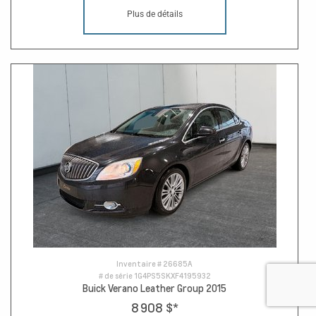
Plus de détails
Inventaire #
26685A
# de série
1G4PS5SKXF4195932
Buick Verano Leather Group 2015
8 908 $
*