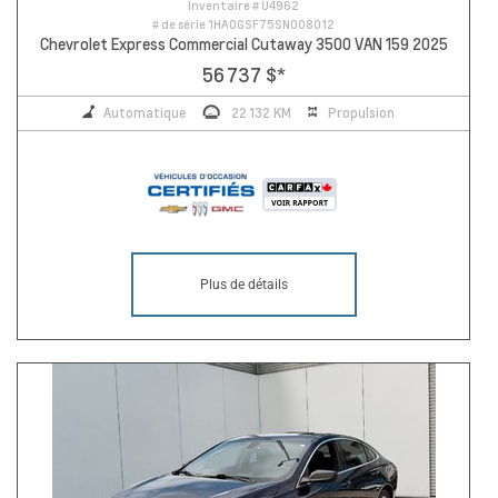
Inventaire #
U4962
# de série
1HA0GSF75SN008012
Chevrolet Express Commercial Cutaway 3500 VAN 159 2025
56 737 $
*
Automatique
22 132 KM
Propulsion
Plus de détails