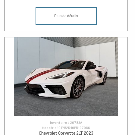
Plus de détails
Inventaire #
26783A
# de série
1G1YB2D49P5127986
Chevrolet Corvette 2LT 2023