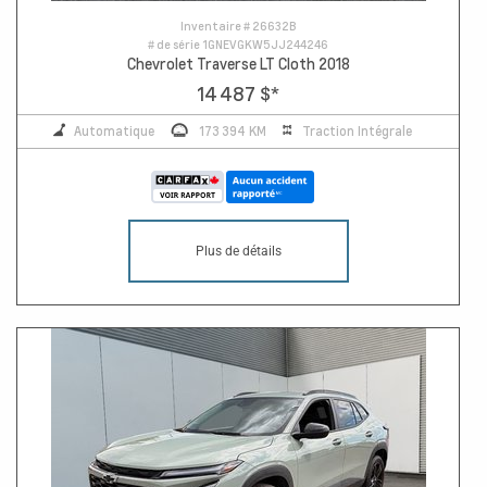
Inventaire #
26632B
# de série
1GNEVGKW5JJ244246
Chevrolet Traverse LT Cloth 2018
14 487 $
*
Automatique
173 394 KM
Traction Intégrale
Plus de détails