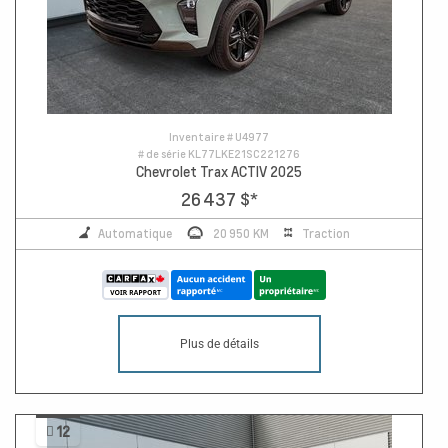
Inventaire #
U4977
# de série
KL77LKE21SC221276
Chevrolet Trax ACTIV 2025
26 437 $
*
Automatique
20 950 KM
Traction
Plus de détails
12