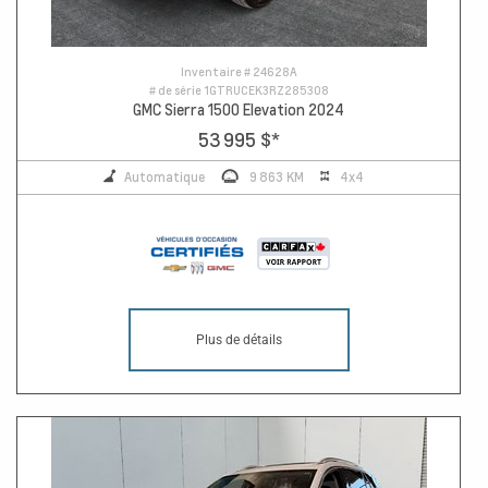
Inventaire #
24628A
# de série
1GTRUCEK3RZ285308
GMC Sierra 1500 Elevation 2024
53 995 $
*
Automatique
9 863 KM
4x4
Plus de détails