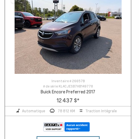
Inventaire #
26657B
# de série
KL4CJESB7HB149778
Buick Encore Preferred 2017
12 437 $
*
Automatique
78 812 KM
Traction Intégrale