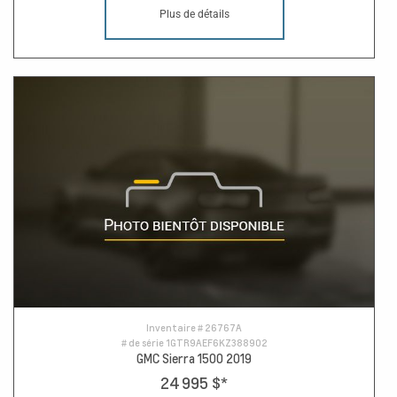
Plus de détails
Inventaire #
26767A
# de série
1GTR9AEF6KZ388902
GMC Sierra 1500 2019
24 995 $
*