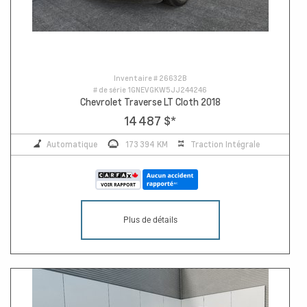
Inventaire #
26632B
# de série
1GNEVGKW5JJ244246
Chevrolet Traverse LT Cloth 2018
14 487 $
*
Automatique
173 394 KM
Traction Intégrale
Plus de détails