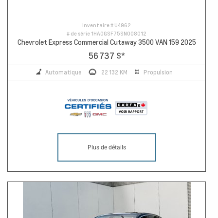
Inventaire #
U4962
# de série
1HA0GSF75SN008012
Chevrolet Express Commercial Cutaway 3500 VAN 159 2025
56 737 $
*
Automatique
22 132 KM
Propulsion
Plus de détails