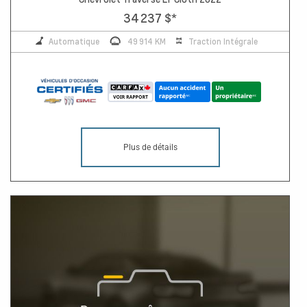
34 237 $
*
Automatique
49 914 KM
Traction Intégrale
Plus de détails