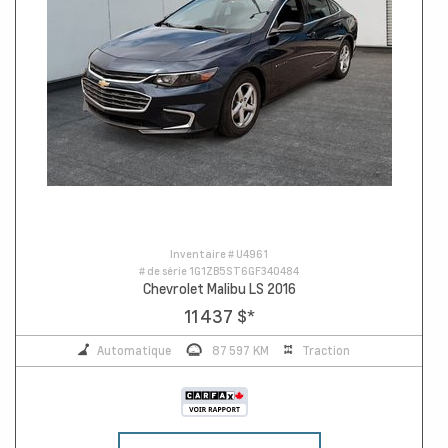
Inventaire #
U4961
# de série
1G1ZB5ST6GF340484
Chevrolet Malibu LS 2016
11 437 $
*
Automatique
87 597 KM
Traction