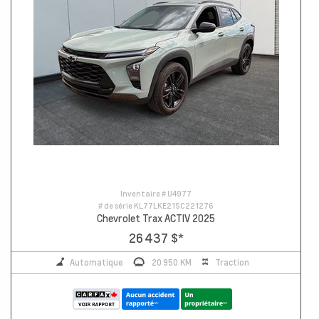
Inventaire #
U4977
# de série
KL77LKE21SC221276
Chevrolet Trax ACTIV 2025
26 437 $
*
Automatique
20 950 KM
Traction