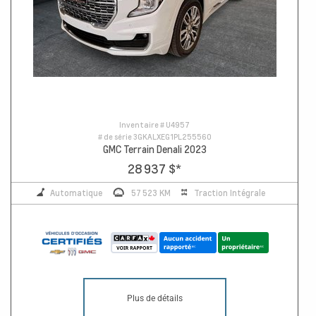
Inventaire #
U4957
# de série
3GKALXEG1PL255560
GMC Terrain Denali 2023
28 937 $
*
Automatique
57 523 KM
Traction Intégrale
Plus de détails