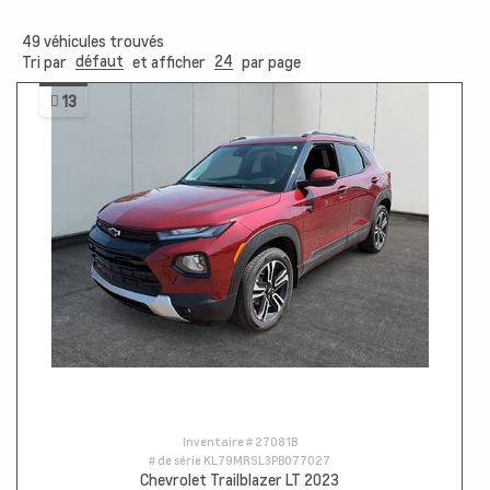
49
véhicules trouvés
défaut
24
Tri par
et afficher
par page
13
Inventaire #
27081B
# de série
KL79MRSL3PB077027
Chevrolet Trailblazer LT 2023