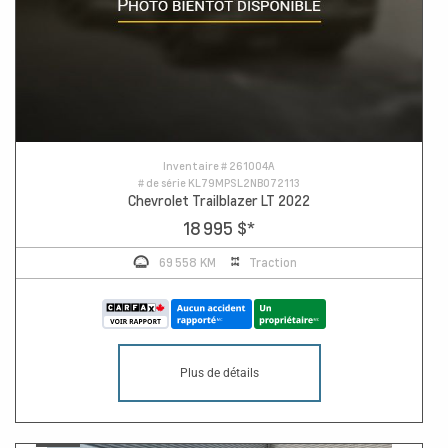
Inventaire #
261004A
# de série
KL79MPSL2NB072113
Chevrolet Trailblazer LT 2022
18 995 $
*
69 558 KM
Traction
Plus de détails