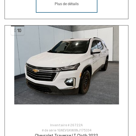
Plus de détails
10
Inventaire #
26722A
# de série
1GNEVGKWXNJ175334
Chevrolet Traverse LT Cloth 2022