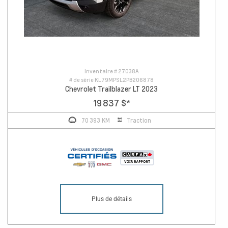
Inventaire #
27038A
# de série
KL79MPSL2PB206878
Chevrolet Trailblazer LT 2023
19 837 $
*
70 393 KM
Traction
Plus de détails