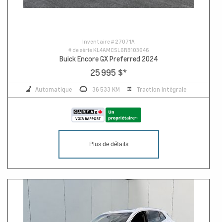
Inventaire #
27071A
# de série
KL4AMCSL6RB103646
Buick Encore GX Preferred 2024
25 995 $
*
Automatique
36 533 KM
Traction Intégrale
Plus de détails