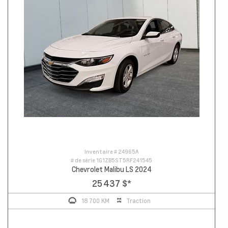
Inventaire #
24965A
# de série
1G1ZB5ST5RF241545
Chevrolet Malibu LS 2024
25 437 $
*
18 700 KM
Traction