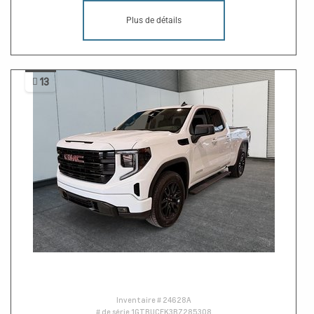
Plus de détails
13
Inventaire #
24628A
# de série
1GTRUCEK3RZ285308