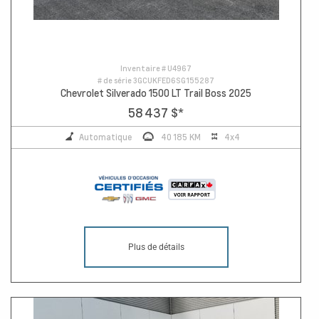
Inventaire #
U4967
# de série
3GCUKFED6SG155287
Chevrolet Silverado 1500 LT Trail Boss 2025
58 437 $
*
Automatique
40 185 KM
4x4
Plus de détails