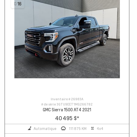
16
Inventaire #
26983A
# de série
3GTU9EET1MG266782
GMC Sierra 1500 AT4 2021
40 495 $
*
Automatique
111 875 KM
4x4