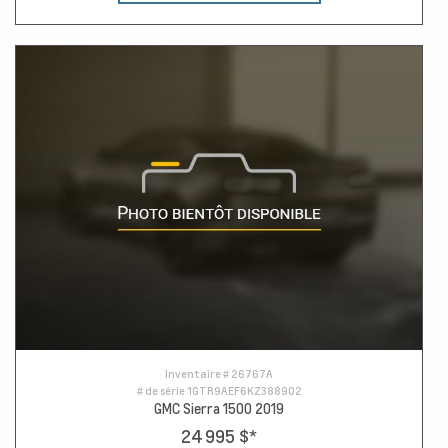
Inventaire #
26767A
# de série
1GTR9AEF6KZ388902
GMC Sierra 1500 2019
24 995 $
*