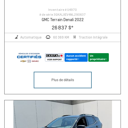
Inventaire #
U4970
# de série
3GKALXEV4NL290637
GMC Terrain Denali 2022
26 837 $
*
Automatique
60 369 KM
Traction Intégrale
Plus de détails