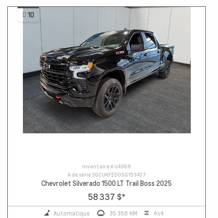
10
Inventaire #
U4969
# de série
3GCUKFED0SG153437
Chevrolet Silverado 1500 LT Trail Boss 2025
58 337 $
*
Automatique
35 358 KM
4x4