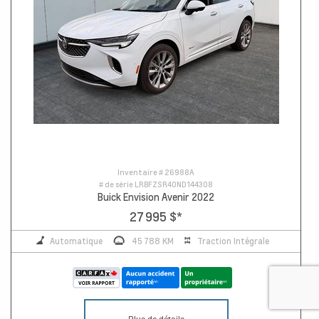
Inventaire #
26988A
# de série
LRBFZSR40ND144308
Buick Envision Avenir 2022
27 995 $
*
Automatique
45 788 KM
Traction Intégrale