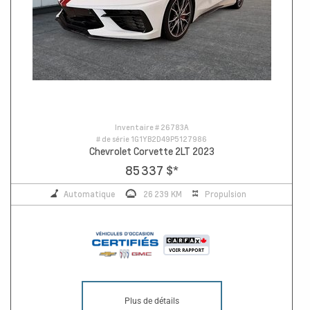
Inventaire #
26783A
# de série
1G1YB2D49P5127986
Chevrolet Corvette 2LT 2023
85 337 $
*
Automatique
26 239 KM
Propulsion
Plus de détails