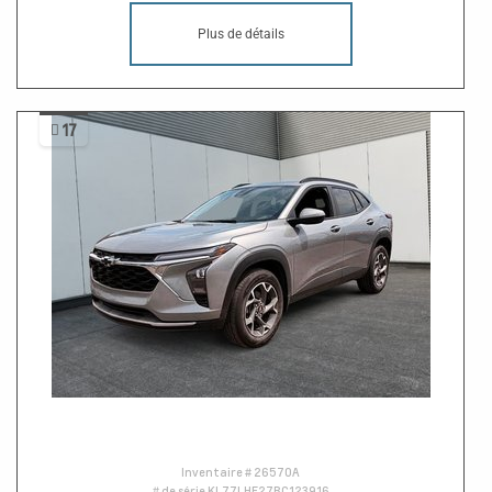
Plus de détails
17
Inventaire #
26570A
# de série
KL77LHE27RC123916