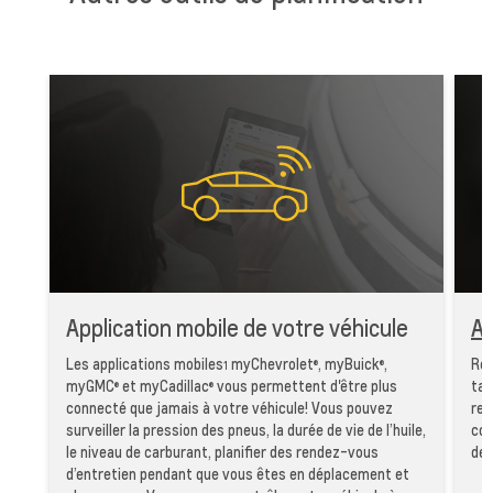
Application mobile de votre véhicule
Ap
Les applications mobiles
myChevrolet
, myBuick
,
Rés
1
®
®
myGMC
et myCadillac
vous permettent d'être plus
tan
®
®
connecté que jamais à votre véhicule! Vous pouvez
ren
surveiller la pression des pneus, la durée de vie de l’huile,
com
le niveau de carburant, planifier des rendez-vous
de 
d’entretien pendant que vous êtes en déplacement et