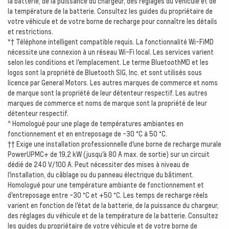
la batterie, de la puissance du chargeur, des réglages du véhicule et de
la température de la batterie. Consultez les guides du propriétaire de
votre véhicule et de votre borne de recharge pour connaître les détails
et restrictions.
*† Téléphone intelligent compatible requis. La fonctionnalité Wi-Fi
MD
nécessite une connexion à un réseau Wi-Fi local. Les services varient
selon les conditions et l'emplacement. Le terme Bluetooth
MD
et les
logos sont la propriété de Bluetooth SIG, Inc. et sont utilisés sous
licence par General Motors. Les autres marques de commerce et noms
de marque sont la propriété de leur détenteur respectif. Les autres
marques de commerce et noms de marque sont la propriété de leur
détenteur respectif.
^ Homologué pour une plage de températures ambiantes en
fonctionnement et en entreposage de -30 °C à 50 °C.
†† Exige une installation professionnelle d'une borne de recharge murale
PowerUPMC+ de 19,2 kW (jusqu'à 80 A max. de sortie) sur un circuit
dédié de 240 V/100 A. Peut nécessiter des mises à niveau de
l'installation, du câblage ou du panneau électrique du bâtiment.
Homologué pour une température ambiante de fonctionnement et
d'entreposage entre -30 °C et +50 °C. Les temps de recharge réels
varient en fonction de l'état de la batterie, de la puissance du chargeur,
des réglages du véhicule et de la température de la batterie. Consultez
les guides du propriétaire de votre véhicule et de votre borne de